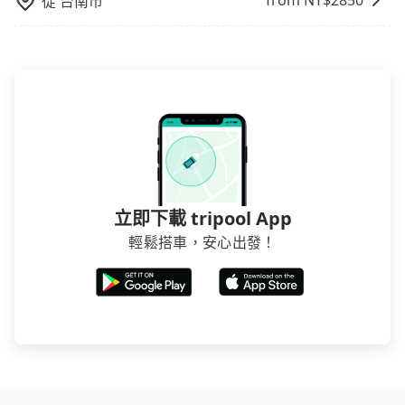
from NT$
2850
從
台南市
雙十等）能用更少的司機來服務更多的旅客，意味著使
用到不熟悉的司機或者轉單給其他車行的情況比同行更
低，如此便反應在服務品質的控管會更佳。但tripool網
站上的價格是動態的，一般來說越早預訂價格越優，且
保證前一天中午以前均可全額取消退費，如已經決定好
要從大園去車城，請儘早下訂以把握最划算的價格。
立即下載 tripool App
輕鬆搭車，安心出發！