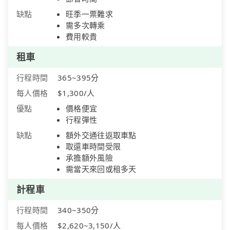
缺點
旺季一票難求
需多次轉乘
費用較貴
租車
行程時間
365~395分
每人價格
$1,300/人
優點
價格便宜
行程彈性
缺點
額外交通往返取車點
取還車時間受限
承擔額外風險
需當天來回或租多天
計程車
行程時間
340~350分
每人價格
$2,620~3,150/人