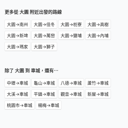
更多從 大園 附近出發的路線
大園→南州
大園→佳冬
大園→枋寮
大園→高樹
大園→新埤
大園→萬巒
大園→鹽埔
大園→內埔
大園→瑪家
大園→獅子
除了 大園 到 車城，還有⋯
中壢→車城
龜山→車城
八德→車城
蘆竹→車城
大溪→車城
平鎮→車城
觀音→車城
新屋→車城
桃園市→車城
楊梅→車城