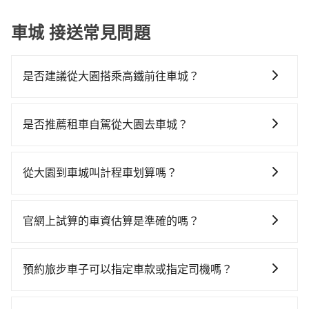
車城 接送常見問題
是否建議從大園搭乘高鐵前往車城？
若要從大園搭高鐵前往車城，高鐵省時、較貴！從最早
06:49一直到22:35，桃園-左營一天最多有58班次高鐵可
是否推薦租車自駕從大園去車城？
搭乘。假設從桃園市大園區前往最靠近的桃園高鐵站，
如你有駕照又不排斥自駕，且又不需要利用移動的時間
叫一輛計程車花費約400元、車程約20分鐘。抵達高鐵
在車上休息，那在桃園市大園區有約25間租車車行，比
站後，步行進站、現場購票並於月台排隊的時間約15分
從大園到車城叫計程車划算嗎？
方說全承國際租賃、上鼎租車、華誼國際租賃。一般租
鐘，再乘坐84~111分鐘（平均101分）的高鐵從桃園站
如選擇小黃直達，在桃園可以透過app叫車的有55688台
車以天為單位，小轎車如Toyota Altis、Nissan Tiida，
前往左營高鐵站，每人票價1,330元，再用10分鐘出站、
灣大車隊、Uber、Line Taxi、Yoxi等，如果在路邊攔不
一天租金約$1,500，九人座如Hyundai Starex或
等待車站前排班的計程車，搭上小黃後約花115分鐘、車
官網上試算的車資估算是準確的嗎？
到車，也可考慮打電話至大園附近的計程車隊，如大園
Volkswagen T5，一天$4,500起，油錢（每公里約3
費3,000元後，抵達屏東縣車城鄉的目的地。全程加上轉
因為官網的試算價格是即時的，如果您試算完後即下
多元化計程車聯合車隊、游輝益自營計程車、大園義交
元）、eTag（每公里約1元）、路邊停車（每小時約40
車時間共4小時19分鐘，假設4位同行，高鐵加轉乘之平
單，價格就是準確的。
計程車等叫車看看。依照里程跳錶計算，價格約為
元）、保險費、罰單另計多數租車合約上都會載明每日
預約旅步車子可以指定車款或指定司機嗎？
均每人花費為2,180元。但如果全程使用tripool並到府
10,485~12,600元間，但如改預約tripool可省高達
里程限定200~400公里，超過還會額外加收100~2,000
專車接送，則每人平均花費約1,910元，費時5小時36分
可以的，目前預定時旅步僅提供車型選擇，無法指定車
$5,000。但如果要考慮到回程，屏東縣僅有合法計程車
元不等的費用。由於絕大多數的租車公司都沒有提供甲
鐘。長距離移動確實搭乘高鐵可以比坐車快，但卻要額