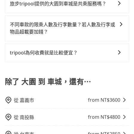
款及司機服務。但如果您有特別需求，可透過電子郵件
約370輛，數量約為桃園市的5%、密度僅雙北的0.3%，
旅步tripool提供的大園到車城是共乘服務嗎？
租乙還的服務，假設你當天就往返大園與車城，預計的
外支出約1,080元的交通費，所以對於不是這麼趕時間的
booking@tripool.app聯繫我們，將有專人協助回覆確
其叫車的難度是雙北市的310倍。綜合以上，無論在價格
小轎車花費為$5,200或九人座$8,200。當然這金額比搭
人來說，預約tripool還是比較划算的。如果你是三人以
tripool除了共乘拼車服務外，也有包車到府接送服務，
認是否能協助安排。。
或服務品質上，tripool都是你從大園到車城的最佳選
計程車便宜，但如果你當天只需要單程前往，隔天或多
下要乘車，也可參考tripool的拼車共乘服務，最多可再
預約時都依照乘客需求做選擇。如需專車接送，車內除
不同車款的限乘人數及行李數量？若人數及行李或
擇。
天後才需返回，租車就非常不方便。再者，租車地點可
節省50%的交通費用。
了司機以外，從上車到下車期間，都不會再有其他陌生
物品超載要加錢？
能離你的住家/辦公室/起點還有段路，且須配合車行營業
人出現。如選擇共乘服務，則會依照其他共乘乘客做彈
時間做租還動作，另外承租過程繁瑣，租還通常需額外
我們提供不同種類的車輛，讓您根據需求選擇最適合您
性調度安排，路線上會盡可能以順路為優先，載客數也
花費30分鐘做簽約與車體檢查，甚至還要先自行加滿
的車型。 五人座驕車可乘坐三位乘客，並可攜帶三個隨
不會超過座位的上限。
tripool為何收費就是比較便宜？
油，如遇到不肖業者，還車時可能遭遇各種莫名理由而
身行李與兩個30吋行李箱 五人座休旅車可乘坐四位乘
被額外收費，風險可謂不小。
對於平常就有在使用長程專車接送服務的乘客來說，第
客，並可攜帶四個隨身行李與三個30吋行李箱 九人座廂
一次使用tripool的會擔心價格比市價便宜不少，是不是
型車可乘坐八位乘客，並可攜帶八個隨身行李與六個30
因為司機素質比較差、車上會有煙味、或者車齡過大，
除了 大園 到 車城，還有⋯
吋行李箱。 為了確保行車安全及遵守相關法規，我們不
但事實恰恰相反。tripool不僅有嚴密的篩選機制，定期
能超載人數。 如果您攜帶的行李或物品較多，我們會根
淘汰顧客評分較低的司機，且車輛均要求5年內新車，司
據情況收取微搬家費用，費用在300至500元之間。
from NT$
3600
從
嘉義市
機也絕對不會在車內吸煙，於新冠肺炎期間也絕對全程
配戴口罩。tripool之所以能將價格壓在市價7~8折的主
因來自於自行研發的AI車輛調度演算法，能有效降低空
from NT$
4800
從
南投縣
車率，也就是提高俗稱「回頭車」的比例。這不僅體現
在成本的控制，更是在傳統旺季（年假、端午、中秋、