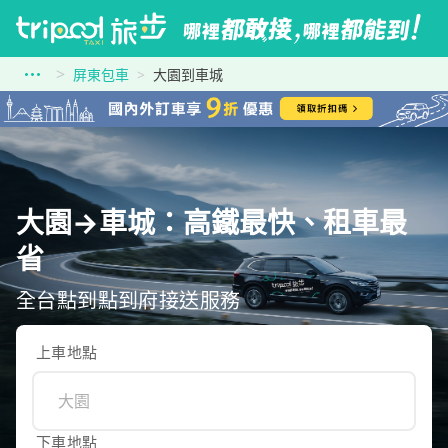
屏東包車
大園到車城
大園→車城：高鐵最快、租車最
省
全台點到點到府接送服務
上車地點
下車地點