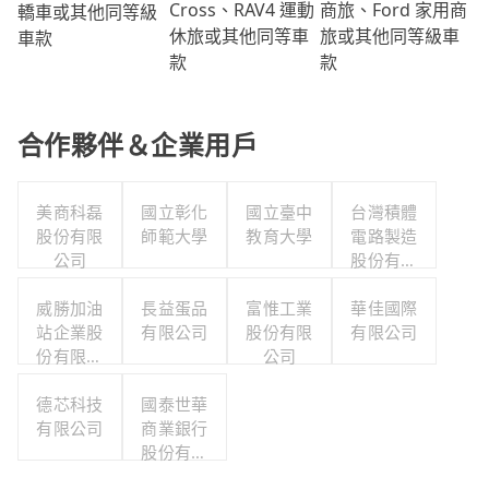
商旅、Ford 家用商
Cross、RAV4 運動
轎車或其他同等級
旅或其他同等級車
休旅或其他同等車
車款
款
款
合作夥伴＆企業用戶
美商科磊
國立彰化
國立臺中
台灣積體
股份有限
師範大學
教育大學
電路製造
公司
股份有限
公司
威勝加油
長益蛋品
富惟工業
華佳國際
站企業股
有限公司
股份有限
有限公司
份有限公
公司
司
德芯科技
國泰世華
有限公司
商業銀行
股份有限
公司