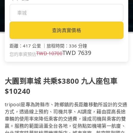
查詢真實價格
距離
：
417 公里
｜
旅程時間
：
336 分鐘
TWD
7639
TWD
10700
您的車資預估
大園到車城 共乘$3800 九人座包車
$10240
tripool是專為跨縣市、跨鄉鎮的長距離移動所設計的交通
方式，透過線上預約、司機共享、AI調度，藉由提高長途
車輛的使用率來降低乘客的交通費，達成司機與乘客的雙
贏。服務的範圍涵蓋全台各地，從熱點如機場第一航廈、