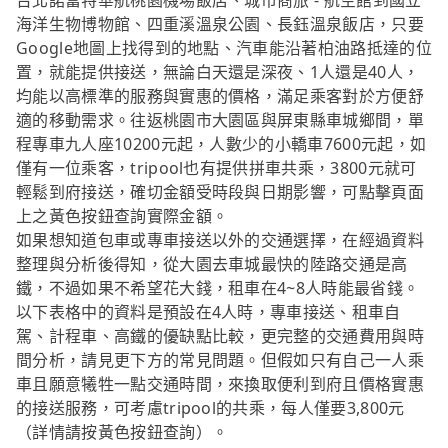
台北諾富特華航桃園機場飯店、城市商旅 - 航空館到國立
海洋生物博物館、四重溪溫泉公園、長鈺溫泉飯店，只要
Google地圖上找得到的地點、汽車能沿著柏油路抵達的位
置，就能提供接送，無論白天還是深夜、1人還是40人，
均能以高標準的服務與實惠的價格，滿足乘客對於方便舒
適的移動需求。往返桃園市大園區與屏東縣車城鄉間，單
程專車九人座10200元起，人數少的小轎車7600元起，如
僅有一位乘客，tripool也有提供拼車共乘，3800元就可
輕鬆到府接送，確切金額受時段與日期影響，可點擊頁面
上之黃色按鈕查詢實際金額。
如果想知道包車或專車接送以外的交通選擇，在經過資料
整理與分析後得知，從大園去車城最快的陸路交通是高
鐵，不過如果不希望花大錢，租車在4~8人時能最省錢。
以下表格中的資料是預設在4人時，專車接送、租車自
駕、計程車、高鐵的優缺點比較，更完整的交通費用與時
間分析，請見更下方的常見問題。但假如只有自己一人乘
車且願意犧牲一點交通時間，來換取便利到府且價格實惠
的接送服務，可考慮tripool的共乘，每人僅要3,800元
（詳情請按黃色按鈕查詢）。