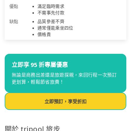
優點
滿足臨時需求
不需事先付款
缺點
品質參差不齊
通常僅能乘坐四位
價格貴
立即享 95 折專屬優惠
無論是商務出差還是旅遊探親，來回行程一次預訂
更划算，輕鬆節省旅費！
立即預訂，享受折扣
關於 tripool 旅步