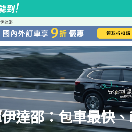
潭伊達邵
伊達邵：包車最快、iR