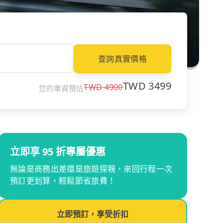
查詢真實價格
TWD
3499
TWD
4900
您的車資預估
立即享 95 折專屬優惠
無論是商務出差還是旅遊探親，來回行程一次
預訂更划算，輕鬆節省旅費！
立即預訂，享受折扣