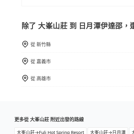
算即真實價格，免去來回電話確認。一天包車的價
若您有多日或特殊包車需求，您可以先來信旅步，
專車服務者，敢大聲說我們價格絕對最划算。網站
上巴士，請來信洽詢。
除了 大峯山莊 到 日月潭伊達邵，
從
新竹縣
從
嘉義市
從
高雄市
更多從 大峯山莊 附近出發的路線
大峯山莊→Fuli Hot Spring Resort
大峯山莊→日月潭