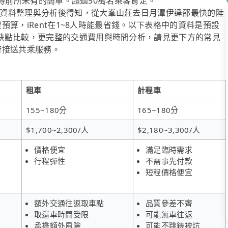
車變得前所未有的簡單。超過50萬名乘客肯定。
資料整理與分析後得知，從大峯山莊去日月潭伊達邵最快的陸
費預算，iRent在1~8人時能最省錢。以下表格中的資料是預設
缺點比較，更完整的交通費用與時間分析，請見更下方的常見
到府接送共乘服務。
租車
計程車
155~180分
165~180分
$1,700~2,300/人
$2,180~3,300/人
價格便宜
滿足臨時需求
行程彈性
不需事先付款
短程價格便宜
額外交通往返取車點
品質參差不齊
取還車時間受限
可能無車往返
承擔額外風險
可能不跳錶被坑