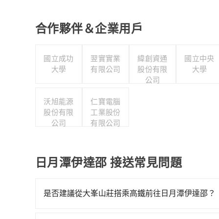
合作夥伴＆企業用戶
國立成功
翌實實業
緯創資通
國立中央
大學
有限公司
股份有限
大學
公司
沃旭能源
仁寶電腦
股份有限
工業股份
公司
有限公司
日月潭伊達邵 接送常見問題
是否建議從大峯山莊搭乘高鐵前往日月潭伊達邵？
若要從大峯山莊搭高鐵前往日月潭伊達邵，高鐵較貴