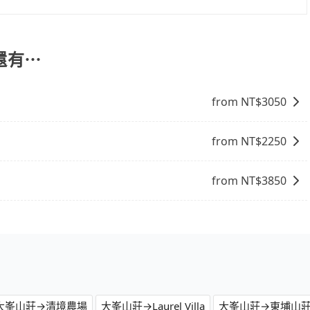
格可能跟其他車隊相差無幾，但是如果只需要短時數或者單程
會有專人回覆您。
上可直接挑選小轎車、休旅車、或九人座箱型車，如需10人以
還有⋯
from NT$
3050
from NT$
2250
from NT$
3850
大峯山莊→清境農場
大峯山莊→Laurel Villa
大峯山莊→東埔山