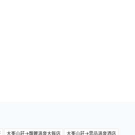
莊
大峯山莊→馥麗溫泉大飯店
大峯山莊→雲品溫泉酒店