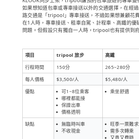
KLOOK同步上架，tripool讓預約包車旅遊的專
如果想知道包車或專車接送以外的交通選擇，在經過
路交通是「tripool」專車接送，不過如果想兼顧花
在1人時，專車接送、租車自駕、計程車、高鐵的優
問題。但假設只有獨自一人時，tripool也有提供
項目
tripool 旅步
高鐵
行程時間
150分
265~280分
每人價格
$3,500/人
$5,480/人
優點
可1~8位乘客
乘坐舒適
哪裡都能接
保證出車
價格透明
缺點
無臨時叫車
旺季一票難求
不收現金
需多次轉乘
又貴又費時