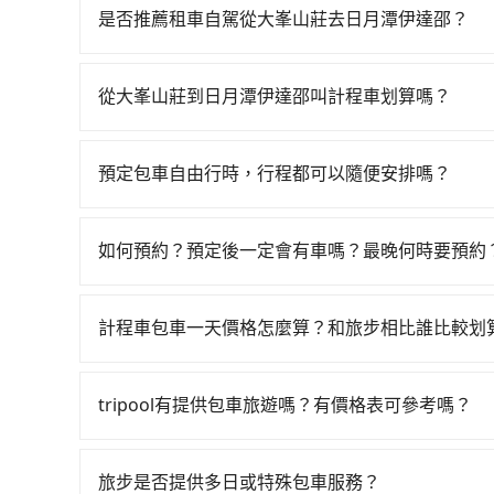
23:27，嘉義-台中一天最多有60班次高鐵可搭乘
是否推薦租車自駕從大峯山莊去日月潭伊達邵？
叫一輛計程車花費約2,600元、車程約142分鐘
如果你有台灣駕照且對自己駕駛技術有信心，且在
分鐘，再乘坐22~35分鐘（平均28分）的高鐵從
天就要來回，那在嘉義路邊可隨租隨借的iRent應該
待車站前排班的計程車，搭上小黃後約花70分鐘、車費
從大峯山莊到日月潭伊達邵叫計程車划算嗎？
$115~205承租小轎車，每公里再額外加收$3.2，
地。全程加上轉車時間共4小時25分鐘，假設一人獨
如選擇小黃直達，在嘉義可以透過app叫車的有5568
差異來自於平假日、車款差異、抵達目的地後多久原
僅有300多輛，計程車的密度為雙北的0.4%，換
元間。不過嘉義縣僅有合法計程車約330輛，計程車
預估進去，但額外的汽車保險與可能的罰單都需自付。再
莊並未位於市區，可能根本無車可攔。縱使幸運攔
預定包車自由行時，行程都可以隨便安排嗎？
或新北的200倍之多。如果當天或隔天也要原路返
Yaris、Prius C、Vios這類乘坐體驗較差
外地人便漫天喊價或恣意繞路。但如果全程使用tripo
只要不超出您選用的用車時間及行程總公里數，且行
做好規劃。再加上嘉義縣有些計程車司機不按錶計費
擇，而且無人租車最令人詬病的就是車況，打開車
分鐘。選擇搭乘高鐵而不預約包車，不僅至少額外負擔
的需求安排的。
被坑受騙。雖然大峯山莊到日月潭伊達邵的跳表小
理，每一次租車都好像在開樂透一樣。另外，偶爾
如何預約？預定後一定會有車嗎？最晚何時要預約
上，現在還不馬上來預約tripool！
計費的風險，如你們人數在五人以上，分坐兩台計程車
又或者要還車時卻偏偏找不到停車位，對於急著用
如要預約從大峯山莊前往日月潭伊達邵的專車接送
更適合你。
邊隨租隨還看似方便，但實際使用時還是有其區域
實價格，照著步驟填寫完乘客資料與線上刷卡，訂
計程車包車一天價格怎麼算？和旅步相比誰比較划
遇到下雨天或者載行李時，就顯得非常不便。
電子郵件確認信，如此就完成預約了，而司機與車輛
計程車包車的價格通常根據時間或距離計算，包車
一旦付款完畢，tripool保證出車。一般建議出
區，價格可能有所不同。另外，計程車包車價格也
前一天傍晚五點前仍會收單，最遲如當天下午過後
tripool有提供包車旅遊嗎？有價格表可參考嗎？
前，最好先詢問清楚具體價格和注意事項。相比之
tripool提供全台各地包括日月潭伊達邵與大峯
車時間和里程、車型來計費，價格在網站上公開透
彈性選擇2~12小時的服務，滿足家族出遊、朋友
旅步是否提供多日或特殊包車服務？