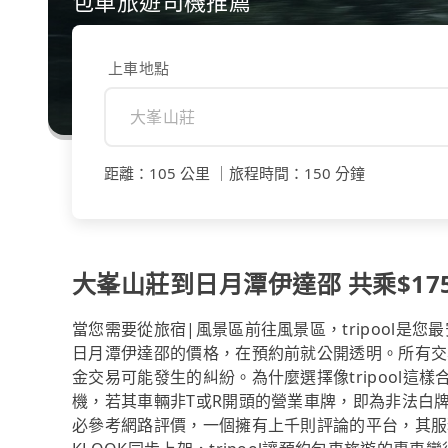
包車旅遊司機推薦
上車地點
距離
：
105 公里
｜
旅程時間
：
150 分鐘
大峯山莊到日月潭伊達邵 共乘$175
當您需要從旅宿|風景區前往風景區，tripool
日月潭伊達邵的價格，在預約前就公開透明。所有交
金交易可能發生的糾紛。為什麼選擇像tripool
機，若其車輛非T或R開頭的營業車牌，即為非法白
必參考網路評價，一個擁有上千則評論的平台，其服