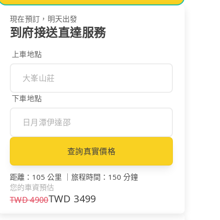
現在預訂，明天出發
到府接送直達服務
上車地點
下車地點
查詢真實價格
距離
：
105 公里
｜
旅程時間
：
150 分鐘
您的車資預估
TWD
3499
TWD
4900