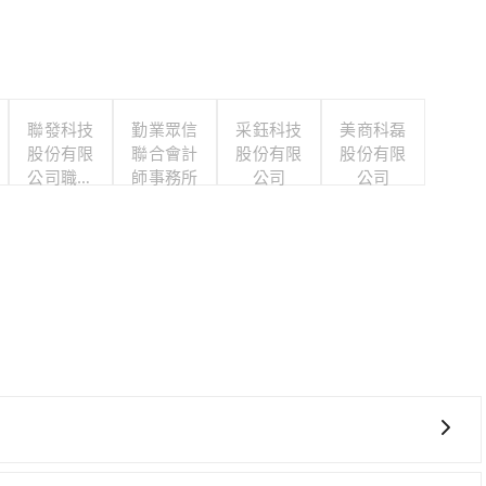
聯發科技
勤業眾信
采鈺科技
美商科磊
股份有限
聯合會計
股份有限
股份有限
公司職工
師事務所
公司
公司
福利委員
會
、費時，且難叫計程車前往高鐵站！從最早06:21一直到