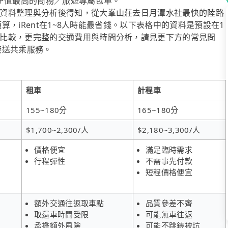
供CP值最高的商務／旅遊專屬包車。
資料整理與分析後得知，從大峯山莊去日月潭水社最快的陸路
預算，iRent在1~8人時能最省錢。以下表格中的資料是預設在1
比較，更完整的交通費用與時間分析，請見更下方的常見問
府接送共乘服務。
租車
計程車
155~180分
165~180分
$1,700~2,300/人
$2,180~3,300/人
價格便宜
滿足臨時需求
行程彈性
不需事先付款
短程價格便宜
額外交通往返取車點
品質參差不齊
取還車時間受限
可能無車往返
承擔額外風險
可能不跳錶被坑