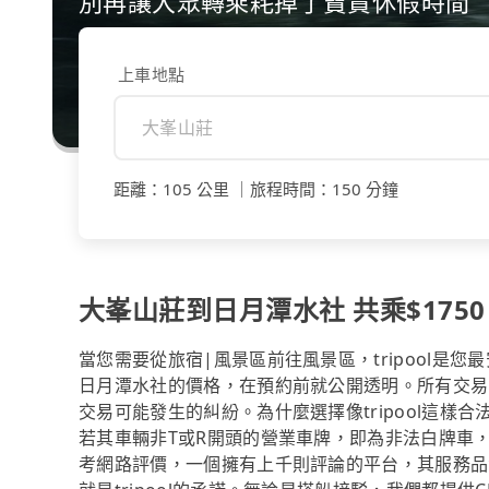
別再讓大眾轉乘耗掉了寶貴休假時間
上車地點
距離
：
105 公里
｜
旅程時間
：
150 分鐘
大峯山莊到日月潭水社 共乘$1750
當您需要從旅宿|風景區前往風景區，tripool
日月潭水社的價格，在預約前就公開透明。所有交易
交易可能發生的糾紛。為什麼選擇像tripool這
若其車輛非T或R開頭的營業車牌，即為非法白牌車
考網路評價，一個擁有上千則評論的平台，其服務品