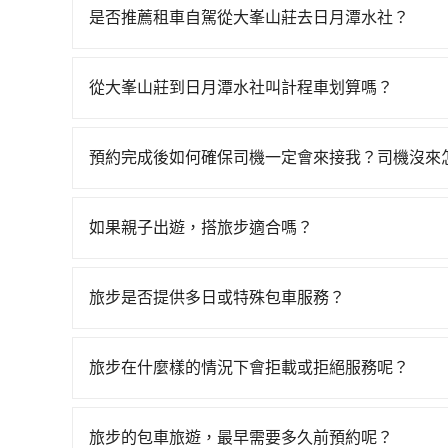
23:27，嘉義-台中一天最多有60班次高鐵可搭乘
是否推薦租車自駕從大峯山莊去日月潭水社？
叫一輛計程車花費約2,600元、車程約142分鐘
如果你有台灣駕照且對自己駕駛技術有信心，且在
分鐘，再乘坐22~35分鐘（平均28分）的高鐵從
天就要來回，那在嘉義路邊可隨租隨借的iRent應該
待車站前排班的計程車，搭上小黃後約花70分鐘、車費
從大峯山莊到日月潭水社叫計程車划算嗎？
$115~205承租小轎車，每公里再額外加收$3.2，
全程加上轉車時間共4小時25分鐘，假設一人獨行，
如選擇小黃直達，在嘉義可以透過app叫車的有5568
異來自於平假日、車款差異、抵達目的地後多久原路
300多輛，計程車的密度為雙北的0.4%，換句話
元間。不過嘉義縣僅有合法計程車約330輛，計程車
估進去，但額外的汽車保險與可能的罰單都需自付。再者
未位於市區，可能根本無車可攔。縱使幸運攔到一
預約完成後如何確保司機一定會來接我？司機沒來
或新北的200倍之多。如果當天或隔天也要原路返
Yaris、Prius C、Vios這類乘坐體驗較差
人便漫天喊價或恣意繞路。但如果全程使用tripool
只要完成預約並付款完成，訂單就成立，tripoo
好規劃。再加上嘉義縣有些計程車司機不按錶計費，
擇，而且無人租車最令人詬病的就是車況，打開車
鐘。選擇搭乘高鐵而不預約包車，不僅至少額外負擔1
提供司機的姓名、電話、車牌、車型等資訊，如在
坑受騙。雖然大峯山莊到日月潭水社的跳表小黃可
理，每一次租車都好像在開樂透一樣。另外，偶爾
如果親子出遊，搭旅步適合嗎？
現在還不馬上來預約tripool！
能原本約定的地點不適合暫停而改停靠在附近的位置。
的風險，如你們人數在五人以上，分坐兩台計程車就不
又或者要還車時卻偏偏找不到停車位，對於急著用
適合的，另外旅步也特別為您心愛的寶貝準備了兒童座
快改派以減少乘客等待的時間。
合你。
邊隨租隨還看似方便，但實際使用時還是有其區域
出遊時安全更有保障。
旅步是否提供多日或特殊包車服務？
遇到下雨天或者載行李時，就顯得非常不便。
若您有多日或特殊包車需求，您可以先來信旅步，
旅步在什麼樣的情況下會拒載或拒絕服務呢？
當您使用 tripool 旅步乘車日期當天，若發生以下
訂購時填寫的數量。請務必確實填寫當日實際攜帶的
旅步的包車旅遊，最早需要多久前預約呢？