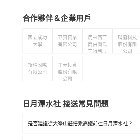
合作夥伴＆企業用戶
國立成功
翌實實業
馬來西亞
聯發科技
大學
有限公司
商白蘭氏
股份有限
三得利股
公司
份有限公
新晴國際
丁元投資
司台灣分
有限公司
股份有限
公司
公司
日月潭水社 接送常見問題
是否建議從大峯山莊搭乘高鐵前往日月潭水社？
若要從大峯山莊搭高鐵前往日月潭水社，高鐵較貴、