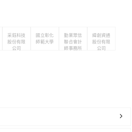
采鈺科技
國立彰化
勤業眾信
緯創資通
股份有限
師範大學
聯合會計
股份有限
公司
師事務所
公司
費時，且難叫計程車前往高鐵站！從最早06:21一直到