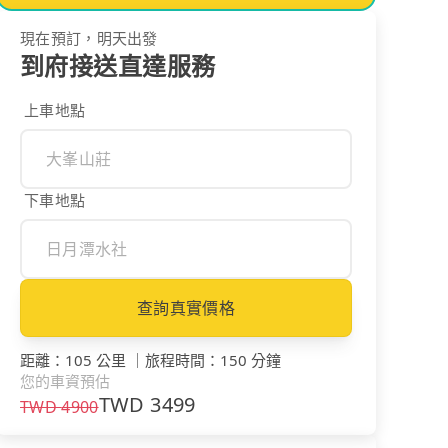
現在預訂，明天出發
到府接送直達服務
上車地點
下車地點
查詢真實價格
距離
：
105 公里
｜
旅程時間
：
150 分鐘
您的車資預估
TWD
3499
TWD
4900