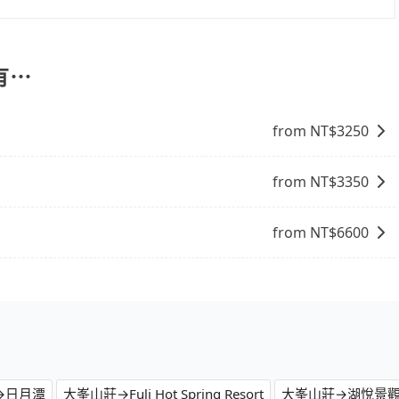
護孩童的安全，依道路交通安全規則規定，四歲以下的孩童必
旅步提供早鳥優惠，您越早預訂就能享有更優惠的價格。所以
裝籠。避免影響行車安全，請您務將寵物置入提籠或提袋內。
有⋯
from NT$
3250
from NT$
3350
from NT$
6600
→日月潭
大峯山莊→Fuli Hot Spring Resort
大峯山莊→湖悅景