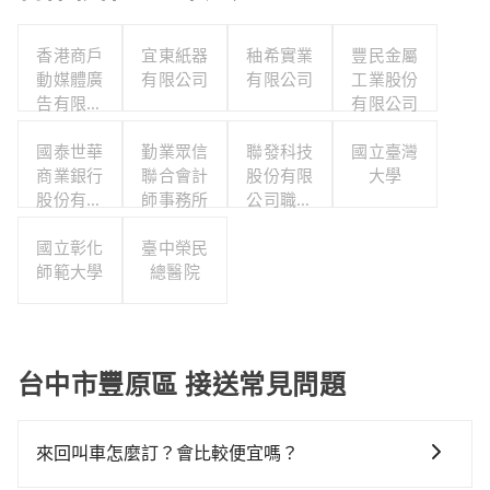
香港商戶
宜東紙器
秞希實業
豐民金屬
動媒體廣
有限公司
有限公司
工業股份
告有限公
有限公司
司台灣分
國泰世華
公司
勤業眾信
聯發科技
國立臺灣
商業銀行
聯合會計
股份有限
大學
股份有限
師事務所
公司職工
公司
福利委員
國立彰化
臺中榮民
會
師範大學
總醫院
台中市豐原區 接送常見問題
來回叫車怎麼訂？會比較便宜嗎？