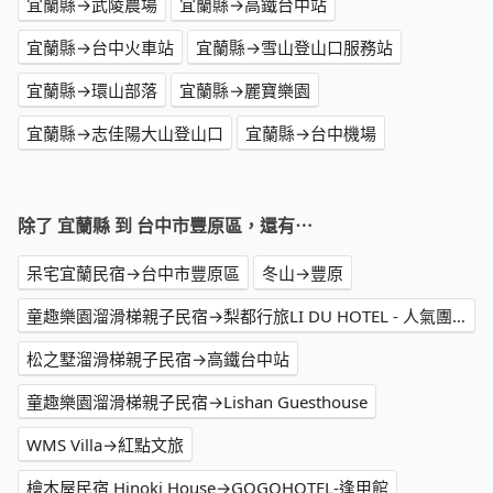
宜蘭縣→武陵農場
宜蘭縣→高鐵台中站
宜蘭縣→台中火車站
宜蘭縣→雪山登山口服務站
宜蘭縣→環山部落
宜蘭縣→麗寶樂園
宜蘭縣→志佳陽大山登山口
宜蘭縣→台中機場
除了 宜蘭縣 到 台中市豐原區，還有⋯
呆宅宜蘭民宿→台中市豐原區
冬山→豐原
童趣樂園溜滑梯親子民宿→梨都行旅LI DU HOTEL - 人氣團體多人、家庭親子 公司企業 社區旅遊必住、梨山住宿推薦
松之墅溜滑梯親子民宿→高鐵台中站
童趣樂園溜滑梯親子民宿→Lishan Guesthouse
WMS Villa→紅點文旅
檜木屋民宿 Hinoki House→GOGOHOTEL-逢甲館