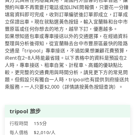
費方式與無任何隱藏費用，是國內外旅客的包車首選，讓
預約叫車不再需要打電話或加LINE問報價，只要花一分鐘
填寫資料即可完成，收到訂單編號後訂單即成立，訂單成
立保證出車。現在就點選黃色按鈕，輸入宜蘭縣和台中市
豐原區或任何你想去的地方，越早下訂，優惠越多。
如果想知道包車或專車接送以外的交通選擇，在經過資料
整理與分析後得知，從宜蘭縣去台中市豐原區最快的陸路
交通是「tripool」專車接送，不過如果想兼顧花費預算，
iRent在2~8人時能最省錢。以下表格中的資料是預設在2
人時，專車接送、租車自駕、計程車、高鐵的優缺點比
較，更完整的交通費用與時間分析，請見更下方的常見問
題。但假設只有獨自一人時，tripool也有提供到府接送共
乘服務，一人只要$2,000（詳情請按黃色按鈕查詢）。
tripool 旅步
行程時間
155分
每人價格
$2,010/人