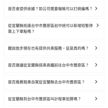
為了乘客未來可能的訂單修改或取消，每筆訂單只含一
趟車的資訊，所以如果需要來回叫車，請分兩筆訂單預
是否會提供收據？如公司需要報帳可以打統編嗎？
定。至於價格已經市場最優惠，並無特別針對來回車趟
在乘車結束後一週內，tripool都會透過第三方系統寄出
做額外折扣，但如果手上有優惠代碼，歡迎直接使用，
旅行業代收轉付電子收據，如果公司需要報公帳，在預
不限單程或來回。
從宜蘭縣抵達台中市豐原區前中途可以新增短暫停
約付款前可以輸入公司的抬頭與統編，可向國稅局報
靠上下車點嗎？
帳，且免加收5%稅金。在收到後，可自行列印留存或報
tripool有提供多點上下車接送服務，線上預約從宜蘭縣
帳，完全符合台灣的法律規範。
前往台中市豐原區的途中可備註加點。每個加點位置，
聽說旅步現在也有提供共乘服務，這是真的嗎？
前後額外里程數5公里內加收200元。雖然可能有些路線
是的！除了原有的專車接送外，旅步在2024年更上架了
完全順路，但是司機多點停靠就會有額外的等待時間，
保證出車的共乘服務，不用再擔心人少不成團問題，還
收取額外費用是必要的補償。
是否建議從宜蘭縣搭乘高鐵前往台中市豐原區？
能到府接送，機場、通勤共乘、大型活動接送都適合！
若要從宜蘭縣搭高鐵前往台中市豐原區，高鐵較貴、費
時，且難叫計程車前往高鐵站！從最早06:15一直到
是否推薦租車自駕從宜蘭縣去台中市豐原區？
22:50，南港-台中一天最多有101班次高鐵可搭乘。假設
如果你有台灣駕照且對自己駕駛技術有信心，且在車上
從宜蘭縣冬山鄉前往最靠近的南港高鐵站，叫一輛計程
時不需要閉目養神（因為要自己開車），最重要的是你
車花費約1,900元、車程約70分鐘。抵達高鐵站後，步行
從宜蘭縣到台中市豐原區叫計程車划算嗎？
當天就要來回，那在宜蘭路邊可隨租隨借的iRent應該是
進站、現場購票並於月台排隊的時間約20分鐘，再乘坐