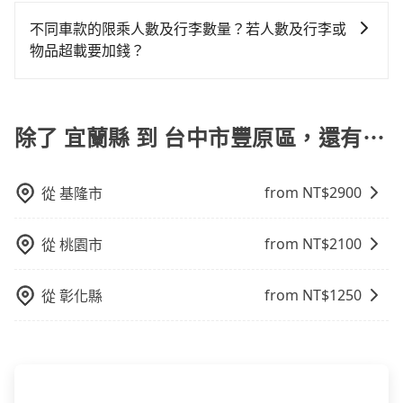
如選擇小黃直達，在宜蘭可以透過app叫車的有55688台
你最便宜選擇。註冊完iRent的app後，可以每小時
58~77分鐘（平均68分）的高鐵從南港站前往台中高鐵
灣大車隊、Uber、Line Taxi、Yoxi等，如果在路邊攔不
$115~205承租小轎車，每公里再額外加收$3.2，從宜蘭
站，每人票價750元，再用10分鐘出站、等待車站前排
不同車款的限乘人數及行李數量？若人數及行李或
到車，也可考慮打電話至附近的計程車隊，如羅東呼叫
縣（冬山鄉）到台中市豐原區的花費預估為
班的計程車，搭上小黃後約花35分鐘、車費700元後，
物品超載要加錢？
小黃計程車隊、達生計程交通等叫車看看。依照里程跳
$2,800~3,450（金額差異來自於平假日、車款差異、抵
抵達台中市豐原區 (台中市豐原區) 的目的地。全程加上
我們提供不同種類的車輛，讓您根據需求選擇最適合您
錶計算，價格約為4,310~6,500元間，但如改預約
達目的地後多久原路返回），雖已將eTag和可能的每小
轉車時間共3小時17分鐘，假設2位同行，高鐵加轉乘之
的車型。 五人座驕車可乘坐三位乘客，並可攜帶三個隨
tripool可省高達$2,500。但如果你無法提前預約，或偏
時40元路邊停車費用預估進去，但額外的汽車保險與可
平均每人花費為2,050元。不過宜蘭縣領有合法執照的計
身行李與兩個30吋行李箱 五人座休旅車可乘坐四位乘
除了 宜蘭縣 到 台中市豐原區，還有⋯
好臨時叫車，那要注意宜蘭縣僅有合法計程車約750輛，
能的罰單都需自付。再者，和運的iRent只提供最基本的
程車僅有700多輛，計程車的密度為雙北的0.9%，換句
客，並可攜帶四個隨身行李與三個30吋行李箱 九人座廂
計程車密度為雙北的0.9%，也就是說要臨時叫到小黃的
車型，如Toyota Yaris、Prius C、Vios這類乘坐體驗較
話說，臨時要叫小黃的難度是雙北大城市的100倍。縱使
型車可乘坐八位乘客，並可攜帶八個隨身行李與六個30
難度是台北或新北的100倍之多。再加上宜蘭縣有些計程
差的車款，如果人數超過四位，更是沒有較大的七人座
幸運攔到一輛小黃了，宜蘭縣少部分小黃司機不按表收
from NT$
2900
從
基隆市
吋行李箱。 為了確保行車安全及遵守相關法規，我們不
車司機不按錶計費，約有47%會採現場議價，建議最好
或九人座可供選擇，而且無人租車最令人詬病的就是車
費，看乘客是外地人便漫天喊價或恣意繞路。但如果全
能超載人數。 如果您攜帶的行李或物品較多，我們會根
先上網預約，以免當場被坑受騙。綜合以上，無論在價
況，打開車門才發現仍有上一組乘客遺留的垃圾或者撞
程使用tripool並到府專車接送，則每人平均花費約
據情況收取微搬家費用，費用在300至500元之間。
格或服務品質上，tripool都是你從宜蘭縣到台中市豐原
凹的車門仍未被修理，每一次租車都好像在開樂透一
from NT$
2100
2,010元，費時2小時35分鐘。選擇搭乘高鐵而不預約包
從
桃園市
區的最佳選擇。
樣。另外，偶爾也會遇到明明已經預約了時間但上一位
車，不僅每人至少額外負擔40元車資，而且更會額外浪
用戶卻遲遲尚未歸還，又或者要還車時卻偏偏找不到停
費42分鐘在轉乘與等車上，現在還不馬上來預約
from NT$
1250
從
彰化縣
車位，對於急著用車或者要載其他乘客的人來說就有不
tripool！如果你是獨自一人乘車，也可參考tripool的拼
小的風險。最後，雖然路邊隨租隨還看似方便，但實際
車共乘服務，最多可再節省50%的交通費用。
使用時還是有其區域的限制，實際可停靠的地點與你的
上下車地點仍有段距離，在遇到下雨天或者載行李時，
就顯得非常不便。