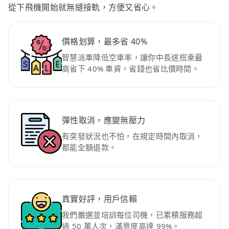
從下飛機開始就無縫接軌，方便又省心。
價格划算，最多省 40%
智慧派車降低空車率，讓你中長途搭乘最
高省下 40% 車資，省錢也省比價時間。
彈性取消，應變無壓力
有突發狀況也不怕，在規定時間內取消，
都能全額退款。
真實好評，用戶信賴
我們嚴選並培訓每位司機，已累積服務超
過 50 萬人次，滿意度高達 99%。