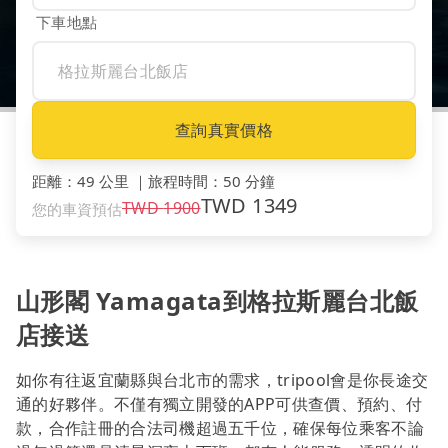
下車地點
查詢真實價格
距離
：
49 公里
｜
旅程時間
：
50 分鐘
TWD
1349
TWD
1900
您的車資預估
山形閣 Yamagata到格拉斯麗台北飯
店接送
如你有往返宜蘭縣與台北市的需求，tripool會是你長途交
通的好夥伴。不僅有獨立開發的APP可供查價、預約、付
款，合作註冊的合法司機超過五千位，確保每位乘客不論