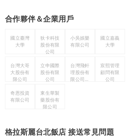
合作夥伴＆企業用戶
國立臺灣
狄卡科技
小吳娛樂
國立嘉義
大學
股份有限
有限公司
大學
公司
台灣大哥
立申國際
台灣飛軒
宸熙管理
大股份有
股份有限
理股份有
顧問有限
限公司
公司
限公司職
公司
工福利委
奇恩投資
東生華製
員會
有限公司
藥股份有
限公司
格拉斯麗台北飯店 接送常見問題