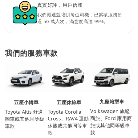
真實好評，用戶信賴
我們嚴選並培訓每位司機，已累積服務超
過 50 萬人次，滿意度高達 99%。
我們的服務車款
九座箱型車
五座休旅車
五座小轎車
Volkswagen 旗艦
Toyota Corolla
Toyota Altis 舒適
商旅、Ford 家用商
Cross、RAV4 運動
轎車或其他同等級
旅或其他同等級車
休旅或其他同等車
車款
款
款