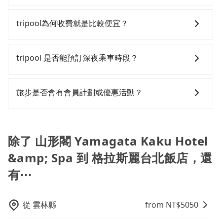
運攔到一輛小黃了，宜蘭縣少部分小黃司機不按表收
的七人座或九人座可供選擇，而且無人租車最令人詬病
47%會採現場議價，建議最好先上網預約，以免當場被
點停靠就會有額外的等待時間，收取額外費用是必要的
在選擇交通方式時，您可依下列建議的考慮因素做選
費，看乘客是外地人便漫天喊價或恣意繞路。但如果全
的就是車況，打開車門才發現仍有上一組乘客遺留的垃
坑受騙。雖然山形閣 Yamagata Kaku Hotel & Spa到格
補償。
擇： 預算：不同交通工具價格不同，可先確定您的預
tripool為何收費就是比較便宜？
程使用tripool並到府專車接送，則每人平均花費約350
圾或者撞凹的車門仍未被修理，每一次租車都好像在開
拉斯麗台北飯店的跳表小黃可能較為便宜，但當你們人
算。計程車最貴，而大眾運輸通常較便宜。 行程：需多
元，費時50分鐘。選擇搭乘高鐵而不預約包車，不僅每
樂透一樣。另外，偶爾也會遇到明明已經預約了時間但
數超過四位時，叫兩輛計程車的費用就貴了，如選擇
點停留的行程建議可選可客製化行程的包車，如果時間
對於平常就有在使用長程專車接送服務的乘客來說，第
人至少額外負擔50元車資，而且更會額外浪費43分鐘在
上一位用戶卻遲遲尚未歸還，又或者要還車時卻偏偏找
tripool的九人座，可用約8折預約一台專車服務。
比較寬鬆且不介意耗時轉乘可選大眾運輸或較貴的計程
一次使用tripool的會擔心價格比市價便宜不少，是不是
tripool 是否能預訂深夜乘車時段？
轉乘與等車上，現在還不馬上來預約tripool！如果你是
不到停車位，對於急著用車或者要載其他乘客的人來說
車。 旅行人數：人數多時包車較方便舒適且每個人攤提
因為司機素質比較差、車上會有煙味、或者車齡過大，
三人以下要乘車，也可參考tripool的拼車共乘服務，最
就有不小的風險。最後，雖然路邊隨租隨還看似方便，
下來的車資也比較便宜，人數少可搭乘大眾運輸或計程
但事實恰恰相反。tripool不僅有嚴密的篩選機制，定期
可以的！tripool 旅步全年無休並提供深夜接送服務。
多可再節省50%的交通費用。
但實際使用時還是有其區域的限制，實際可停靠的地點
車。 時間：需在特定時間到達目的地可選包車或計程
淘汰顧客評分較低的司機，且車輛均要求5年內新車，司
旅步是否會有會員計劃或優惠活動？
與你的上下車地點仍有段距離，在遇到下雨天或者載行
車，不趕時間即可選用大眾運輸。 便利性：需要便利性
機也絕對不會在車內吸煙，於新冠肺炎期間也絕對全程
李時，就顯得非常不便。
和方便性可選包車和計程車，喜歡探險和體驗當地文化
配戴口罩。tripool之所以能將價格壓在市價7~8折的主
您可以關注我們的官網、社交媒體或訂閱電子郵件獲取
則可搭乘大眾運輸。
因來自於自行研發的AI車輛調度演算法，能有效降低空
最新資訊。
車率，也就是提高俗稱「回頭車」的比例。這不僅體現
除了 山形閣 Yamagata Kaku Hotel
在成本的控制，更是在傳統旺季（年假、端午、中秋、
&amp; Spa 到 格拉斯麗台北飯店，還
雙十等）能用更少的司機來服務更多的旅客，意味著使
用到不熟悉的司機或者轉單給其他車行的情況比同行更
有⋯
低，如此便反應在服務品質的控管會更佳。但tripool網
站上的價格是動態的，一般來說越早預訂價格越優，且
保證前一天中午以前均可全額取消退費，如已經決定好
從
雲林縣
from NT$
5050
要從山形閣 Yamagata Kaku Hotel & Spa去格拉斯麗台