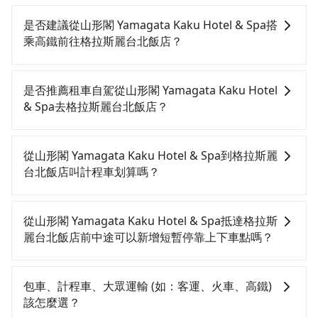
是否建議從山形閣 Yamagata Kaku Hotel & Spa搭
乘高鐵前往格拉斯麗台北飯店？
從山形閣 Yamagata Kaku Hotel & Spa搭高鐵去格拉斯
麗台北飯店絕非最佳選擇，高鐵較貴、費時、轉車麻
是否推薦租車自駕從山形閣 Yamagata Kaku Hotel
煩，且難叫計程車前往高鐵站！南港-台北雖然一天最多
& Spa去格拉斯麗台北飯店？
時有101班車次，從最早06:15到22:50，過了末班車到
清晨的時段，還是要找其他交通方案。假設從山形閣
如果你有台灣駕照且對自己駕駛技術有信心，且在車上
Yamagata Kaku Hotel & Spa (宜蘭縣礁溪鄉) 前往最靠
時不需要閉目養神（因為要自己開車），最重要的是你
從山形閣 Yamagata Kaku Hotel & Spa到格拉斯麗
近的南港高鐵站，叫一輛計程車花費約900元、車程約
當天就要來回，那在宜蘭路邊可隨租隨借的iRent應該是
台北飯店叫計程車划算嗎？
50分鐘。抵達高鐵站後，步行進站、現場購票並於月台
你最便宜選擇。註冊完iRent的app後，可以每小時
排隊的時間約20分鐘，再乘坐7~8分鐘（平均8分）的高
$115~205承租小轎車，每公里再額外加收$3.2，從山形
如選擇小黃直達，在宜蘭可以透過app叫車的有55688台
鐵從南港站前往台北高鐵站，每人票價40元，再用15分
閣 Yamagata Kaku Hotel & Spa到格拉斯麗台北飯店的
灣大車隊、Uber、Line Taxi、Yoxi等，如果在路邊攔不
從山形閣 Yamagata Kaku Hotel & Spa抵達格拉斯
鐘出站，最後再根據距離的遠近或者天候狀況，決定是
花費預估為$850~1,300（金額差異來自於平假日、車款
到車，也可考慮打電話至附近的計程車隊，如三全計程
麗台北飯店前中途可以新增短暫停靠上下車點嗎？
步行一段路或者搭乘公車抵達最終的目的地。全程加上
差異、抵達目的地後多久原路返回），雖已將eTag和可
汽車行、昌鏋計程車、礁溪計程車等叫車看看。依照里
轉車時間共1小時33分鐘，假設5位同行，高鐵加轉乘之
能的每小時40元路邊停車費用預估進去，但額外的汽車
程跳錶計算，價格約為1,070~1,300元間。不過宜蘭縣僅
tripool有提供多點上下車接送服務，線上預約從山形閣
平均每人花費為400元。不過宜蘭縣領有合法執照的計程
保險與可能的罰單都需自付。再者，和運的iRent只提供
有合法計程車約750輛，計程車密度為雙北的0.9%，也
Yamagata Kaku Hotel & Spa前往格拉斯麗台北飯店的
包車、計程車、大眾運輸 (如：客運、火車、高鐵)
車僅有700多輛，計程車的密度為雙北的0.9%，換句話
最基本的車型，如Toyota Yaris、Prius C、Vios這類乘
就是說要臨時叫到小黃的難度是台北或新北的100倍之
途中可備註加點。每個加點位置，前後額外里程數5公里
該怎麼選？
說，臨時要叫小黃的難度是雙北大城市的100倍。縱使幸
坐體驗較差的車款，如果人數超過四位，更是沒有較大
多。再加上宜蘭縣有些計程車司機不按錶計費，約有
內加收200元。雖然可能有些路線完全順路，但是司機多