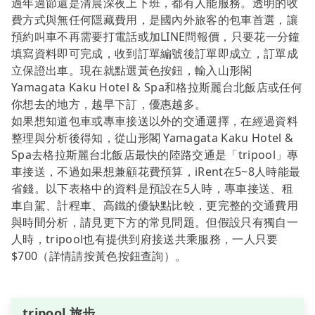
過年過節還是清晨深夜上下班，都有人能服務。透明的收
費方式與無任何隱藏費用，是國內外旅客的包車首選，讓
預約叫車不再需要打電話或加LINE問報價，只要花一分鐘
填寫資料即可完成，收到訂單編號後訂單即成立，訂單成
立保證出車。現在就點選黃色按鈕，輸入山形閣
Yamagata Kaku Hotel & Spa和格拉斯麗台北飯店或任何
你想去的地方，越早下訂，優惠越多。
如果想知道包車或專車接送以外的交通選擇，在經過資料
整理與分析後得知，從山形閣 Yamagata Kaku Hotel &
Spa去格拉斯麗台北飯店最快的陸路交通是「tripool」專
車接送，不過如果想兼顧花費預算，iRent在5~8人時能最
省錢。以下表格中的資料是預設在5人時，專車接送、租
車自駕、計程車、高鐵的優缺點比較，更完整的交通費用
與時間分析，請見更下方的常見問題。但假設只有獨自一
人時，tripool也有提供到府接送共乘服務，一人只要
$700（詳情請按黃色按鈕查詢）。
tripool 旅步