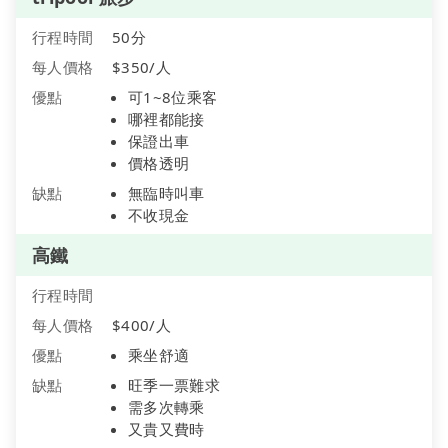
行程時間
50分
每人價格
$350/人
優點
可1~8位乘客
哪裡都能接
保證出車
價格透明
缺點
無臨時叫車
不收現金
高鐵
行程時間
每人價格
$400/人
優點
乘坐舒適
缺點
旺季一票難求
需多次轉乘
又貴又費時