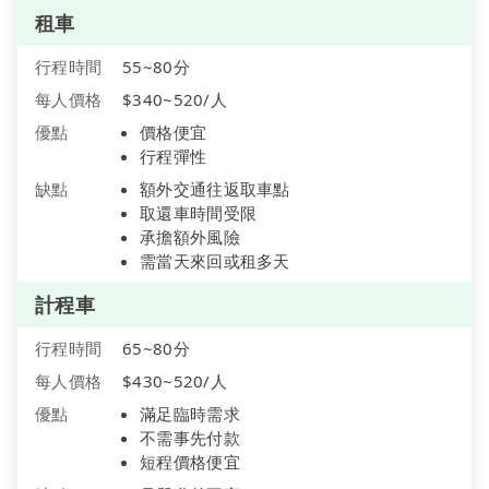
租車
行程時間
55~80分
每人價格
$340~520/人
優點
價格便宜
行程彈性
缺點
額外交通往返取車點
取還車時間受限
承擔額外風險
需當天來回或租多天
計程車
行程時間
65~80分
每人價格
$430~520/人
優點
滿足臨時需求
不需事先付款
短程價格便宜