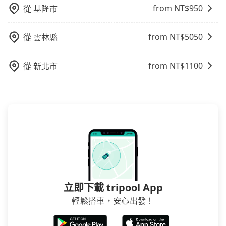
往市區還是郊區，我們都可以為您提供最佳的旅遊體
from NT$
950
從
基隆市
驗。所以，如果您正在尋找一家可靠的包車公司，
tripool旅步絕對是您值得信任的不二選擇！
from NT$
5050
從
雲林縣
from NT$
1100
從
新北市
立即下載 tripool App
輕鬆搭車，安心出發！