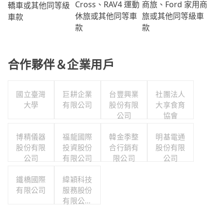
商旅、Ford 家用商
Cross、RAV4 運動
轎車或其他同等級
旅或其他同等級車
休旅或其他同等車
車款
款
款
合作夥伴＆企業用戶
國立臺灣
巨耕企業
台豐興業
社團法人
大學
有限公司
股份有限
大享食育
公司
協會
博精儀器
福龍國際
韓金季整
明基電通
股份有限
投資股份
合行銷有
股份有限
公司
有限公司
限公司
公司
鐵橋國際
緯穎科技
有限公司
服務股份
有限公司
職工福利