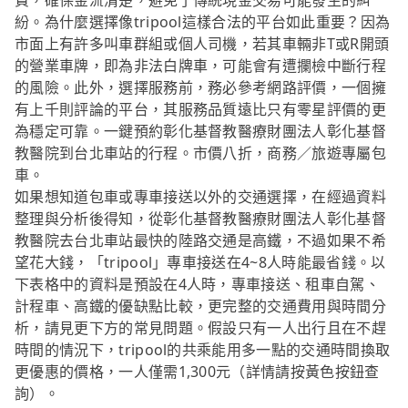
費，確保金流清楚，避免了傳統現金交易可能發生的糾
紛。為什麼選擇像tripool這樣合法的平台如此重要？因為
市面上有許多叫車群組或個人司機，若其車輛非T或R開頭
的營業車牌，即為非法白牌車，可能會有遭攔檢中斷行程
的風險。此外，選擇服務前，務必參考網路評價，一個擁
有上千則評論的平台，其服務品質遠比只有零星評價的更
為穩定可靠。一鍵預約彰化基督教醫療財團法人彰化基督
教醫院到台北車站的行程。市價八折，商務／旅遊專屬包
車。
如果想知道包車或專車接送以外的交通選擇，在經過資料
整理與分析後得知，從彰化基督教醫療財團法人彰化基督
教醫院去台北車站最快的陸路交通是高鐵，不過如果不希
望花大錢，「tripool」專車接送在4~8人時能最省錢。以
下表格中的資料是預設在4人時，專車接送、租車自駕、
計程車、高鐵的優缺點比較，更完整的交通費用與時間分
析，請見更下方的常見問題。假設只有一人出行且在不趕
時間的情況下，tripool的共乘能用多一點的交通時間換取
更優惠的價格，一人僅需1,300元（詳情請按黃色按鈕查
詢）。