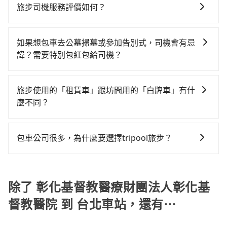
旅行業代收轉付電子收據，如果公司需要報公帳，在預
師大計程車等叫車看看。依照里程跳錶計算，價格約為
程費用。由於絕大多數的租車公司都沒法提供甲租乙還
旅步司機服務評價如何？
雙北的3.7%，換句話說，臨時要叫小黃的難度是雙北大
約付款前可以輸入公司的抬頭與統編，可向國稅局報
3,530~4,200元間，但如改預約tripool可省高達
的服務，所以要不當天就需往返彰化基督教醫療財團法
城市的30倍。縱使幸運攔到一輛小黃了，彰化縣少部分
在 Google 上關於旅步的評論中，許多人都給予旅步司
帳，且免加收5%稅金。在收到後，可自行列印留存或報
$1,600。但如果你無法提前預約，或偏好臨時叫車，那
人彰化基督教醫院與台北車站，不然就是需要一次租用
小黃司機不按表收費，看乘客是外地人便漫天喊價或恣
機非常高的評價，認為他們非常專業且親切！讓他們的
帳，完全符合台灣的法律規範。
要注意彰化縣僅有合法計程車約1,640輛，計程車密度為
如果想包車去公墓掃墓或參加告別式，司機會有忌
多天，如此預計小轎車的花費至少$3,100、九人座
意繞路。但如果全程使用tripool並到府專車接送，則每
旅程更加順暢和舒適。」
雙北的3.7%，也就是說要臨時叫到小黃的難度是台北或
諱？需要特別包紅包給司機？
$6,100起。透過app預約tripool的單程專車接送才是前
人平均花費約660元，費時2小時4分鐘。長距離移動確
新北的30倍之多。再加上彰化縣有些計程車司機不按錶
往車站最便宜方便的選擇。
實搭乘高鐵可以比坐車快8分鐘，但卻要額外支出約480
如果您需要包車前往公墓掃墓或參加告別式，一般司機
計費，約有25%會採現場議價，建議最好先上網預約，
元的交通費，所以對於不是這麼趕時間的人來說，預約
都會提供接送服務。不過，如果您有其他特殊要求，例
旅步使用的「租賃車」跟坊間用的「白牌車」有什
以免當場被坑受騙。綜合以上，無論在價格或服務品質
tripool還是比較划算的。如果你是三人以下要乘車，也
如需要載運骨灰罈或在車上進行法事等作業，建議在訂
麼不同？
上，tripool都是你從彰化基督教醫療財團法人彰化基督
可參考tripool的拼車共乘服務，最多可再節省50%的交
車前先向客服詢問是否有相應的司機可配合，以避免後
教醫院到台北車站的最佳選擇。
通費用。
旅步所使用的是符合政府法規的租賃車，車牌以白底黑
續爭議。此外，是否需要給司機紅包或小費，則可以由
字的「R」開頭，受車隊嚴格管理及審核後才可入隊，成
您自行決定。不過，建議可事先詢問司機是否接受。」
包車公司很多，為什麼要選擇tripool旅步？
為旅步貴賓服務用車。與一些私家車充當營業用車違法
旅步提供多種車型，從轎車、休旅車到九人座，讓您可
接載的「白牌車」不同。旅步所使用的車輛合法且符合
以依照您行程人數的需求進行選擇。此外，為確保您的
相關法規。
旅途安全無憂，我們的司機都是專業且可靠的職業駕
除了 彰化基督教醫療財團法人彰化基
駛。關於價格，旅步官網可一鍵即時查價，所示價格絕
督教醫院 到 台北車站，還有⋯
無隱藏費用，且還提供優於其他業者更彈性的取消政
策，讓您在規劃行程時能更無後顧之憂。無論您是要前