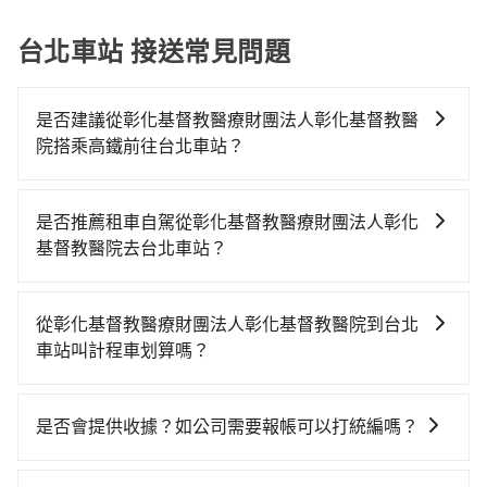
委員會
台北車站 接送常見問題
是否建議從彰化基督教醫療財團法人彰化基督教醫
院搭乘高鐵前往台北車站？
若要從彰化基督教醫療財團法人彰化基督教醫院搭高鐵
前往台北車站，高鐵乘坐舒適、省時、較貴，且難叫計
是否推薦租車自駕從彰化基督教醫療財團法人彰化
程車前往高鐵站！從最早06:05一直到23:03，台中-台北
基督教醫院去台北車站？
一天最多有105班次高鐵可搭乘。假設從彰化基督教醫療
雖然從彰化基督教醫療財團法人彰化基督教醫院到台北
財團法人彰化基督教醫院 (彰化縣彰化市) 前往最靠近的
車站可以選擇租車自駕，但花費可能不小。租車公司一
台中高鐵站，叫一輛計程車花費約300元、車程約24分
從彰化基督教醫療財團法人彰化基督教醫院到台北
般以天為單位計費，小轎車如Toyota Yaris、Nissan
鐘。抵達高鐵站後，步行進站、現場購票並於月台排隊
車站叫計程車划算嗎？
Kicks，一天租金$1,500起，九人座如Hyundai Staria或
的時間約20分鐘，再乘坐43~69分鐘（平均57分）的高
如選擇小黃直達，在彰化可以透過app叫車的有55688台
Volkswagen T6，一天租金約$4,500，油錢（每公里約
鐵從台中站前往台北高鐵站，每人票價700元，再用15
灣大車隊、Uber和Yoxi，如果在路邊攔不到車，也可考
3元）、eTag（每公里約1元）、路邊停車（每小時約40
分鐘出站。全程加上轉車時間共1小時56分鐘，假設4位
是否會提供收據？如公司需要報帳可以打統編嗎？
慮打電話至彰化基督教醫療財團法人彰化基督教醫院附
元）、保險費、罰單另計。如果每日行駛里程超過
同行，高鐵加轉乘之平均每人花費為780元。不過彰化縣
在乘車結束後一週內，tripool都會透過第三方系統寄出
近的計程車隊，如彰化市763計程車、雅客計程車、彰化
200~400公里，還會額外加收100~2,000元不等的超里
領有合法執照的計程車僅有1,600多輛，計程車的密度為