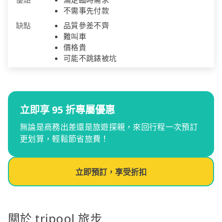
不需事先付款
缺點
品質參差不齊
難叫車
價格貴
可能不跳錶被坑
立即享 95 折專屬優惠
無論是商務出差還是旅遊探親，來回行程一次預訂
更划算，輕鬆節省旅費！
立即預訂，享受折扣
關於 tripool 旅步