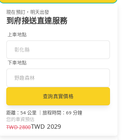
現在預訂，明天出發
到府接送直達服務
上車地點
下車地點
查詢真實價格
距離
：
54 公里
｜
旅程時間
：
69 分鐘
您的車資預估
TWD
2029
TWD
2800