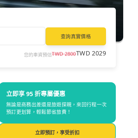
查詢真實價格
TWD
2029
TWD
2800
您的車資預估
立即享 95 折專屬優惠
無論是商務出差還是旅遊探親，來回行程一次
預訂更划算，輕鬆節省旅費！
立即預訂，享受折扣