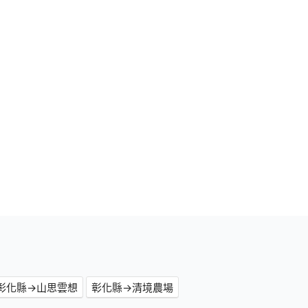
彰化縣→山思雲想
彰化縣→清境農場