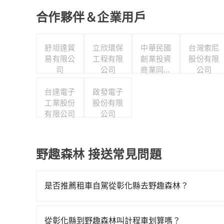
合作夥伴＆企業用戶
舒坦達貿
立欣環保
中華民國
台灣索尼
易有限公
工程有限
創業投資
股份有限
司
公司
商業同業
公司
公會
台達電子
啟發電子
工業股份
股份有限
有限公司
公司
野趣森林 接送常見問題
是否推薦租車自駕從彰化縣去野趣森林？
如果你有台灣駕照且對自己駕駛技術有信心，且在
天就要來回，那在彰化路邊可隨租隨借的iRent應該
從彰化縣到野趣森林叫計程車划算嗎？