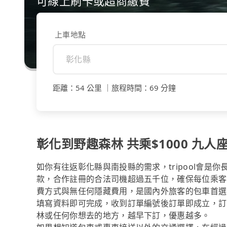
可線上刷卡或超商繳費
上車地點
距離
：
54 公里
｜
旅程時間
：
69 分鐘
彰化到野趣森林 共乘$1000 九人座
如你有往返彰化縣與南投縣的需求，tripool會是
款，合作註冊的合法司機超過五千位，確保每位乘客
費方式與無任何隱藏費用，是國內外旅客的包車首選
填寫資料即可完成，收到訂單編號後訂單即成立，訂
林或任何你想去的地方，越早下訂，優惠越多。