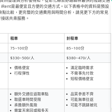
資料整理與分析後得知，從彰化縣去野趣森林最快的陸路交通
算，iRent是最便宜且方便的交通方式。以下表格中的資料是預設
缺點比較，更完整的交通費用與時間分析，請見更下方的常見
到府接送共乘服務。
租車
計程車
75~100分
85~100分
$330~500/人
$380~470/人
價格便宜
滿足臨時需求
行程彈性
不需事先付款
短程價格便宜
額外交通往返取車點
品質參差不齊
取還車時間受限
可能無車往返
承擔額外風險
可能不跳錶被坑
需當天來回或租多天