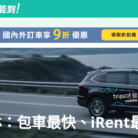
林
：包車最快、iRent