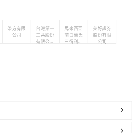
棨方有限
台灣第一
馬來西亞
美好證券
公司
三共股份
商白蘭氏
股份有限
有限公司
三得利股
公司
職工福利
份有限公
委員會
司台灣分
公司
車上時不需要閉目養神（因為要自己開車），最重要的是你當
是你最便宜選擇。註冊完iRent的app後，可以每小時