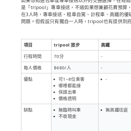
如果想知道包車或專車接送以外的交通選擇，在經過
是「tripool」專車接送，不過如果想兼顧花費預
在3人時，專車接送、租車自駕、計程車、高鐵的優
問題。但假設只有獨自一人時，tripool也有提供
項目
tripool 旅步
高鐵
行程時間
70分
-
每人價格
$680/人
-
優點
可1~8位乘客
-
哪裡都能接
保證出車
價格透明
缺點
無臨時叫車
無高鐵往返
不收現金