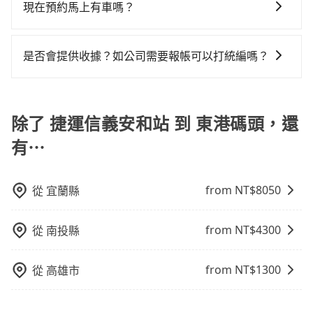
款及司機服務。但如果您有特別需求，可透過電子郵件
也會計算延遲費用，最終價格通常要下車時才知。價格
現在預約馬上有車嗎？
回，租車就非常不方便。再者，租車地點可能離捷運信
50%的交通費用。
booking@tripool.app聯繫我們，將有專人協助回覆確
比包車貴。 白牌車：通常價格較包車便宜，但司機素
義安和站還有段路，且須配合車行營業時間做租還動
只要網站上能預約的日期與時間，就保證出車。不過
認是否能協助安排。。
質、品質不一，如行程有問題，事後無法提供客服申訴
作，另外承租過程繁瑣，租還通常需額外花費30分鐘做
tripool並非計程車，無法隨招隨到，現在馬上預定從捷
處理。
是否會提供收據？如公司需要報帳可以打統編嗎？
簽約與車體檢查，甚至還要先自行加滿油，如遇到不肖
運信義安和站去東港碼頭的車，最快也是四小時後出發
業者，還車時可能遭遇各種莫名理由而被額外收費，風
在乘車結束後一週內，tripool都會透過第三方系統寄出
的車。
險可謂不小。
旅行業代收轉付電子收據，如果公司需要報公帳，在預
約付款前可以輸入公司的抬頭與統編，可向國稅局報
除了 捷運信義安和站 到 東港碼頭，還
帳，且免加收5%稅金。在收到後，可自行列印留存或報
有⋯
帳，完全符合台灣的法律規範。
from NT$
8050
從
宜蘭縣
from NT$
4300
從
南投縣
from NT$
1300
從
高雄市