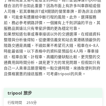
了傳統現金交易可能發生的糾紛。為什麼選擇像tripool這
樣合法的平台如此重要？因為市面上有許多叫車群組或個
人司機，若其車輛非T或R開頭的營業車牌，即為非法白牌
車，可能會有遭攔檢中斷行程的風險。此外，選擇服務
前，務必參考網路評價，一個擁有上千則評論的平台，其
服務品質遠比只有零星評價的更為穩定可靠。
如果想知道包車或專車接送以外的交通選擇，在經過資料
整理與分析後得知，從捷運信義安和站去東港碼頭最快的
陸路交通是高鐵，不過如果不希望花大錢，租車在4~8人
時能最省錢。以下表格中的資料是預設在4人時，專車接
送、租車自駕、計程車、高鐵的優缺點比較，更完整的交
通費用與時間分析，請見更下方的常見問題。但假如只有
自己一人乘車且願意犧牲一點交通時間，來換取便利到府
且價格實惠的接送服務，可考慮tripool的共乘。
tripool 旅步
行程時間
255分