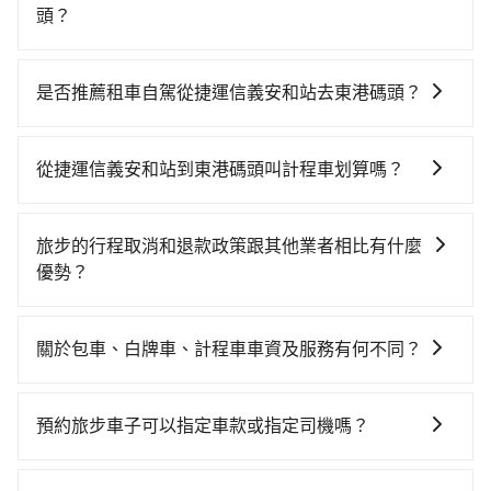
頭？
若要從捷運信義安和站搭高鐵前往東港碼頭，高鐵省
時、較貴！從最早06:26一直到22:16，台北-左營一天最
是否推薦租車自駕從捷運信義安和站去東港碼頭？
多有88班次高鐵可搭乘。假設從捷運信義安和站 (台北市
如你有駕照又不排斥自駕，且又不需要利用移動的時間
大安區) 前往最靠近的台北高鐵站，叫一輛計程車花費約
在車上休息，那在捷運信義安和站所在的台北市大安區
200元、車程約16分鐘。抵達高鐵站後，步行進站、現
從捷運信義安和站到東港碼頭叫計程車划算嗎？
有約45間租車車行，比方說靖和租賃、格上汽車租賃、
場購票並於月台排隊的時間約25分鐘，再乘坐94~134分
如選擇小黃直達，在台北可以透過app叫車的有55688台
車爺小客車租賃。一般租車以天為單位，小轎車如
鐘（平均114分）的高鐵從台北站前往左營高鐵站，每人
灣大車隊、Uber、Line Taxi、Yoxi等，如果在路邊攔不
Toyota Altis、Nissan Tiida，一天租金約$1,500，九人
票價1,490元，再用10分鐘出站、等待車站前排班的計程
旅步的行程取消和退款政策跟其他業者相比有什麼
到車，也可考慮打電話至捷運信義安和站附近的計程車
座如Hyundai Starex或Volkswagen T5，一天$4,500
車，搭上小黃後約花59分鐘、車費1,400元後，抵達東港
優勢？
隊，如鑫明交通、建國計程車、吉利計程車等叫車看
起，油錢（每公里約3元）、eTag（每公里約1元）、路
碼頭 (屏東縣東港鎮) 的目的地。全程加上轉車時間共3小
當您需要取消旅行行程時，旅步提供比其他業者更具彈
看。依照里程跳錶計算，價格約為9,615~11,500元間，
邊停車（每小時約40元）、保險費、罰單另計多數租車
時44分鐘，假設4位同行，高鐵加轉乘之平均每人花費為
性的取消政策，以給予乘客更多的保障和方便。只需在
但如改預約tripool可省高達$4,800。但如果要考慮到回
合約上都會載明每日里程限定200~400公里，超過還會
關於包車、白牌車、計程車車資及服務有何不同？
1,890元。但如果全程使用tripool並到府專車接送，則
用車前一天的凌晨六點前完成取消訂單作業，旅步就承
程，屏東縣僅有合法計程車約370輛，數量約為台北市的
額外加收100~2,000元不等的費用。由於絕大多數的租
每人平均花費約1,680元，費時4小時14分鐘。長距離移
包車、白牌車、計程車三種交通方式的價格及服務說
諾會無條件全額退款，讓乘客感到安心之餘，降低風險
1%、密度僅雙北的0.3%，其叫車的難度是雙北市的310
車公司都沒有提供甲租乙還的服務，假設你當天就往返
動確實搭乘高鐵可以比坐車快30分鐘，但卻要額外支出
明： 包車：可以依照個人行程需要靈活安排時間，價格
的同時也確保乘客的權益。
倍。綜合以上，無論在價格或服務品質上，tripool都是
預約旅步車子可以指定車款或指定司機嗎？
捷運信義安和站與東港碼頭，預計的小轎車花費為
約840元的交通費，所以對於不是這麼趕時間的人來說，
依平台預定時價格而定，通常愈長程價格CP值愈高。 計
你從捷運信義安和站到東港碼頭的最佳選擇。
$4,900或九人座$7,900。當然這金額比搭計程車便宜，
預約tripool還是比較划算的。如果你是三人以下要乘
可以的，目前預定時旅步僅提供車型選擇，無法指定車
程車：可24小時隨叫隨到，價格依跳錶而定，如有塞車
但如果你當天只需要單程前往，隔天或多天後才需返
車，也可參考tripool的拼車共乘服務，最多可再節省