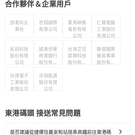
合作夥伴＆企業用戶
加家玖企
世翔國際
黑馬映像
仁寶電腦
業社
有限公司
電影有限
工業股份
公司
有限公司
友訊科技
國泰世華
台灣艾司
聯發國際
股份有限
商業銀行
摩爾科技
餐飲事業
公司
股份有限
股份有限
股份有限
公司
公司
公司
台達電子
沃旭能源
工業股份
股份有限
有限公司
公司
東港碼頭 接送常見問題
是否建議從捷運信義安和站搭乘高鐵前往東港碼