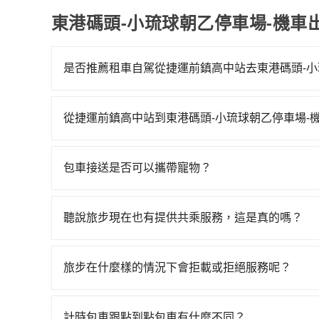
東港碼頭-小琉球朝乙停車場-機車
是否推薦租車自駕從捷運前鎮高中站去東港碼頭-小
如果你有台灣駕照且對自己駕駛技術有信心，且需
邊可隨租隨借的iRent應該是你最便宜選擇。註冊完iR
從捷運前鎮高中站到東港碼頭-小琉球朝乙停車場-
再額外加收$3.2，從捷運前鎮高中站到東港碼頭-小琉
如選擇小黃直達，在高雄可以透過app叫車的有55688台
差異來自於平假日、車款差異、抵達目的地後多久原
到車，也可考慮打電話至捷運前鎮高中站附近的計
預估進去，但額外的汽車保險與可能的罰單都需自付。再
包車接送是否可以攜帶寵物？
看。依照里程跳錶計算，價格約為535~600元間
Yaris、Prius C、Vios這類乘坐體驗較差
可以的，tripool 旅步提供「寵物友善車」服
約為高雄市的4%、密度僅雙北的0.3%，其叫車的
擇，而且無人租車最令人詬病的就是車況，打開車
寵物同行。且為了行程安全，請勿將寵物抱出來或
球朝乙停車場-機車出租行的跳表小黃可能較為便
理，每一次租車都好像在開樂透一樣。另外，偶爾
聽說旅步現在也有提供共乘服務，這是真的嗎？
你們人數在五人以上，分坐兩台計程車就不太方便，反
又或者要還車時卻偏偏找不到停車位，對於急著用
是的！除了原有的專車接送外，旅步在2024年更
邊隨租隨還看似方便，但實際使用時還是有其區域
到府接送，機場、通勤共乘、大型活動接送都適合
旅步在什麼樣的情況下會拒載或拒絕服務呢？
遇到下雨天或者載行李時，就顯得非常不便。
當您使用 tripool 旅步乘車日期當天，若發生以下
訂購時填寫的數量。請務必確實填寫當日實際攜帶的
計時包車跟點到點包車有什麼不同？