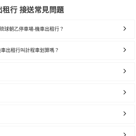
出租行 接送常見問題
琉球朝乙停車場-機車出租行？
要絕對的時間彈性，最重要的是你當天就要來回，那在高雄路
ent的app後，可以每小時$115~205承租小轎車，每公里
機車出租行叫計程車划算嗎？
球朝乙停車場-機車出租行的花費預估為$600~1,100（金額
灣大車隊、Uber、Line Taxi、Yoxi等，如果在路邊攔不
路返回），雖已將eTag和可能的每小時40元路邊停車費用
程車隊，如倫永衛星大車隊、高威交通、天冠交通等叫車看
者，和運的iRent只提供最基本的車型，如Toyota
。但如果要考慮到回程，屏東縣僅有合法計程車約370輛，數量
的車款，如果人數超過四位，更是沒有較大的七人座或九人座可供選
務，只要在預定時特別勾選，是可以讓置入提籠或提袋內的中小型
難度是雙北市的310倍。雖然捷運前鎮高中站到東港碼頭-小琉
門才發現仍有上一組乘客遺留的垃圾或者撞凹的車門仍未被修
置於座椅上，以確保行程順利進行。
宜，但仍有臨時攔不到車以及計程車司機不跳錶計費的風險，如
也會遇到明明已經預約了時間但上一位用戶卻遲遲尚未歸還，
而能事先預約且品質穩定的tripool，可能更適合你。
車或者要載其他乘客的人來說就有不小的風險。最後，雖然路
上架了保證出車的共乘服務，不用再擔心人少不成團問題，還能
的限制，實際可停靠的地點與你的上下車地點仍有段距離，在
！
 3 項原因，司機有權拒絕服務： 1) 當日搭車人數或行李超過
行李及乘坐的總人數，包含成人及兒童／嬰幼兒。 2) 孩童