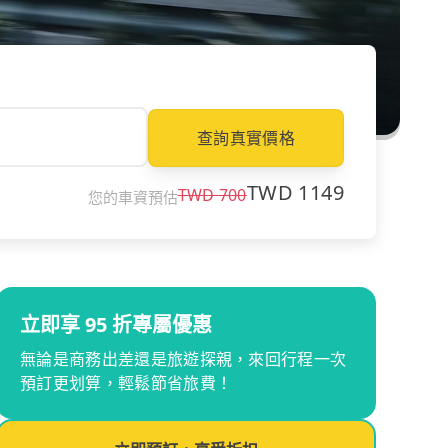
查詢真實價格
TWD
1149
TWD
700
您的車資預估
立即享 95 折專屬優惠
無論是商務出差還是旅遊探親，來回行程一次
預訂更划算，輕鬆節省旅費！