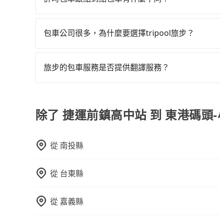
同行，卻無自備或加購兒童座椅。提醒您，為了保
計時包車和點到點包車都是包車服務的形式，但有
須乘坐兒童座椅。 3) 搭乘寵物友善專車卻沒有
通常以每小時為單位，客戶可以根據自己的需要預
包車公司很多，為什麼要選擇tripool旅步？
點間來回穿梭的客戶，例如市區觀光、商務差旅等
旅步提供多種車型，從轎車、休旅車到九人座，讓
可以預先告知出發地點A到目的地B，會根據路線
途安全無憂，我們的司機都是專業且可靠的職業駕
一個城市的長途包車。
旅步的包車服務是否提供翻譯服務？
費用，且還提供優於其他業者更彈性的取消政策，
若您有外語導覽、翻譯需求，您可以先來信旅步，
郊區，我們都可以為您提供最佳的旅遊體驗。所以，如
值得信任的不二選擇！
除了 捷運前鎮高中站 到 東港碼頭
從
南投縣
從
台東縣
從
嘉義縣