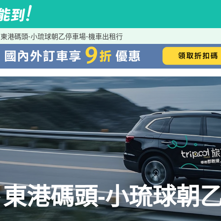
東港碼頭-小琉球朝乙停車場-機車出租行
東港碼頭-小琉球朝乙