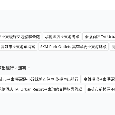
店→東琉線交通船聯營處
承億酒店→東港碼頭
承億酒店 TAi Ur
高雄市→東港鎮海宮
SKM Park Outlets 高雄草衙→東港碼頭
高
機車出租行，還有⋯
雄市→東港碼頭-小琉球朝乙停車場-機車出租行
高雄機場→東港碼
承億酒店 TAi Urban Resort→東琉線交通船聯營處
高雄市前鎮區→