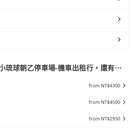
護孩童的安全，依道路交通安全規則規定，四歲以下的孩童必
一些不同之處： 計時包車：計時包車是按照用車時間來計費，
裝籠。避免影響行車安全，請您務將寵物置入提籠或提袋內。
定一定時間的包車服務。這種服務適用於需要在城市內多個地
。 點到點包車：點到點包車是按照里程和目的地來計費，客戶
您可以依照您行程人數的需求進行選擇。此外，為確保您的旅
和里程來計算費用。這種服務通常適用於單程或從一個城市到另
駛。關於價格，旅步官網可一鍵即時查價，所示價格絕無隱藏
讓您在規劃行程時能更無後顧之憂。無論您是要前往市區還是
會有專人回覆您。
果您正在尋找一家可靠的包車公司，tripool旅步絕對是您
-小琉球朝乙停車場-機車出租行，還有⋯
from NT$
4300
from NT$
4500
from NT$
2950