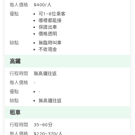
每人價格
$400/人
優點
可1~8位乘客
哪裡都能接
保證出車
價格透明
缺點
無臨時叫車
不收現金
高鐵
行程時間
無高鐵往返
每人價格
-
優點
-
缺點
無高鐵往返
租車
行程時間
35~60分
每人價格
$220~370/人