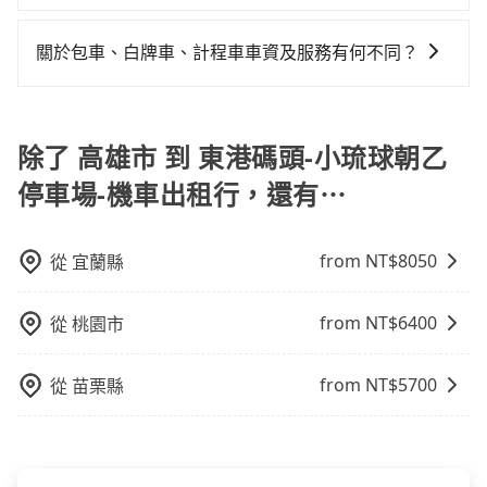
險。最好辨別叫的車是否合法，就看車牌的開頭，只要
小的風險。最後，雖然路邊隨租隨還看似方便，但實際
在Line群組或Facebook社團裡，有司機標榜能提供乘坐
做額外折扣，但如果手上有優惠代碼，歡迎直接使用，
不是R或T開頭的車，就一定是違法。
使用時還是有其區域的限制，實際可停靠的地點與你的
9人以上之廂型車，其實屬違法。在現行法律下，營業小
不限單程或來回。
關於包車、白牌車、計程車車資及服務有何不同？
上下車地點仍有段距離，在遇到下雨天或者載行李時，
客車最多座位數量就是9人，如扣掉司機就只能乘坐8位
就顯得非常不便。
包車、白牌車、計程車三種交通方式的價格及服務說
乘客，如果要10人以上就是營業大客車的範疇，也就是
明： 包車：可以依照個人行程需要靈活安排時間，價格
中型巴士或大型遊覽車。非法改裝的車輛，不僅與車輛
依平台預定時價格而定，通常愈長程價格CP值愈高。 計
除了 高雄市 到 東港碼頭-小琉球朝乙
行照不符，連司機的駕照都會不符。在路上被警察盤查
程車：可24小時隨叫隨到，價格依跳錶而定，如有塞車
請下車終止行程事小，如果發生意外，保險公司可不予
停車場-機車出租行，還有⋯
也會計算延遲費用，最終價格通常要下車時才知。價格
賠償就事大了。千萬別為了省小錢而把朋友親人的安全
比包車貴。 白牌車：通常價格較包車便宜，但司機素
給賭上。通常人數沒有超過10位，建議預約一台九人座
質、品質不一，如行程有問題，事後無法提供客服申訴
與一台小轎車比較划算，如人數超過12位就一定是叫一
from NT$
8050
從
宜蘭縣
處理。
台中巴比較方便。但也有例外，比方說有些山區或路段
是禁止大客車通行的，建議在預定時最好先與車行或平
from NT$
6400
從
桃園市
台確認。
from NT$
5700
從
苗栗縣