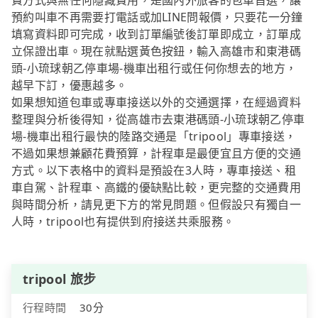
費方式與無任何隱藏費用，是國內外旅客的包車首選，讓
預約叫車不再需要打電話或加LINE問報價，只要花一分鐘
填寫資料即可完成，收到訂單編號後訂單即成立，訂單成
立保證出車。現在就點選黃色按鈕，輸入高雄市和東港碼
頭-小琉球朝乙停車場-機車出租行或任何你想去的地方，
越早下訂，優惠越多。
如果想知道包車或專車接送以外的交通選擇，在經過資料
整理與分析後得知，從高雄市去東港碼頭-小琉球朝乙停車
場-機車出租行最快的陸路交通是「tripool」專車接送，
不過如果想兼顧花費預算，計程車是最便宜且方便的交通
方式。以下表格中的資料是預設在3人時，專車接送、租
車自駕、計程車、高鐵的優缺點比較，更完整的交通費用
與時間分析，請見更下方的常見問題。但假設只有獨自一
人時，tripool也有提供到府接送共乘服務。
tripool 旅步
行程時間
30分