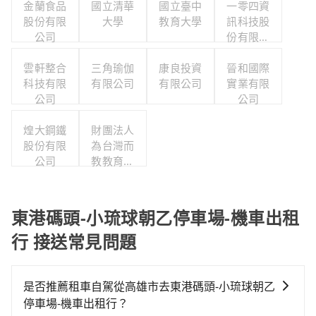
金蘭食品
國立清華
國立臺中
一零四資
股份有限
大學
教育大學
訊科技股
公司
份有限公
司
雲軒整合
三角瑜伽
康良投資
晉和國際
科技有限
有限公司
有限公司
實業有限
公司
公司
煌大鋼鐵
財團法人
股份有限
為台灣而
公司
教教育基
金會
東港碼頭-小琉球朝乙停車場-機車出租
行 接送常見問題
是否推薦租車自駕從高雄市去東港碼頭-小琉球朝乙
停車場-機車出租行？