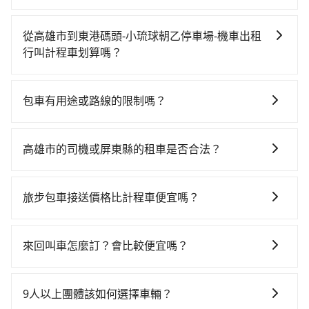
如果你有台灣駕照且對自己駕駛技術有信心，且需要絕
對的時間彈性，最重要的是你當天就要來回，那在高雄
從高雄市到東港碼頭-小琉球朝乙停車場-機車出租
路邊可隨租隨借的iRent應該是你最便宜選擇。註冊完
行叫計程車划算嗎？
iRent的app後，可以每小時$115~205承租小轎車，每
如選擇小黃直達，在高雄可以透過app叫車的有55688台
公里再額外加收$3.2，從高雄市（苓雅區）到東港碼頭-
灣大車隊、Uber、Line Taxi、Yoxi等，如果在路邊攔不
小琉球朝乙停車場-機車出租行的花費預估為
包車有用途或路線的限制嗎？
到車，也可考慮打電話至附近的計程車隊，如高雄中華
$650~1,100（金額差異來自於平假日、車款差異、抵達
不管是從高雄市前往東港碼頭-小琉球朝乙停車場-機車出
衛星大車隊、安全交通、皇冠大車隊等叫車看看。依照
目的地後多久原路返回），雖已將eTag和可能的每小時
租行或是全台灣任何地方，只要是長途交通且途中遵守
里程跳錶計算，價格約為595~700元間。但如果要考慮
40元路邊停車費用預估進去，但額外的汽車保險與可能
高雄市的司機或屏東縣的租車是否合法？
台灣法律，無論是清明掃墓、包車旅遊、參加喜宴/喪
到回程，屏東縣僅有合法計程車約370輛，數量約為高雄
的罰單都需自付。再者，和運的iRent只提供最基本的車
許多的Line群組或Facebook社團裡，有很多低價的白牌
禮、就醫回診、登山露營、學生搬家、投票返鄉、商務
市的4%、密度僅雙北的0.3%，其叫車的難度是雙北市的
型，如Toyota Yaris、Prius C、Vios這類乘坐體驗較差
車、私家車或野雞車在招攬生意，這不僅是違法可能被
出差、貴賓來訪、寵物檢疫、預約叫車、機場接送、定
310倍。雖然高雄市區到東港碼頭-小琉球朝乙停車場-機
旅步包車接送價格比計程車便宜嗎？
的車款，如果人數超過四位，更是沒有較大的七人座或
警察臨檢並趕下車，出意外後保險公司更是不會提供任
期洗腎、包月上下班，或者任何跨縣市接送的需求，
車出租行的跳表小黃可能較為便宜，但仍有臨時攔不到
九人座可供選擇，而且無人租車最令人詬病的就是車
旅步的車資採固定費率與計程車需依行駛距離計費、且
何理賠，如果又遇到心術不正的司機，其犯罪行為可能
tripool都能滿足你。乘車前一天下午五點以前完成預
車以及計程車司機不跳錶計費的風險，如你們人數在五
況，打開車門才發現仍有上一組乘客遺留的垃圾或者撞
遇塞車、停紅燈時等低速行駛時還需額外加價不同，旅
都無法監控或追查。最好別為了省小錢而冒上不必要的
約，隔天保證出車。如需公司報帳打統編，在結帳時可
來回叫車怎麼訂？會比較便宜嗎？
人以上，分坐兩台計程車就不太方便，反而能事先預約
凹的車門仍未被修理，每一次租車都好像在開樂透一
步費用比計程車低，且能讓您更能輕鬆掌握交通開支。
風險。而tripool雇用的司機、使用的車輛以及配合的車
以受理，並於乘車後一週內寄出電子收據。
且品質穩定的tripool，可能更適合你。
樣。另外，偶爾也會遇到明明已經預約了時間但上一位
為了乘客未來可能的訂單修改或取消，每筆訂單只含一
行，一定符合台灣法律規定，除了司機擁有合法的職業
用戶卻遲遲尚未歸還，又或者要還車時卻偏偏找不到停
趟車的資訊，所以如果需要來回叫車，請分兩筆訂單預
駕駛執照以及良民證外，車輛一定投保最高300萬乘客
9人以上團體該如何選擇車輛？
車位，對於急著用車或者要載其他乘客的人來說就有不
定。至於價格已經市場最優惠，並無特別針對來回車趟