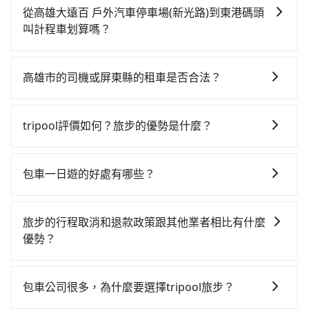
時不需要閉目養神（因為要自己開車），最重要的是你
從高雄大遠百 戶外汽車停車場(新光路)到東港碼頭
當天就要來回，那在高雄路邊可隨租隨借的iRent應該是
叫計程車划算嗎？
你最便宜選擇。註冊完iRent的app後，可以每小時
如選擇小黃直達，在高雄可以透過app叫車的有55688台
$115~205承租小轎車，每公里再額外加收$3.2，從高雄
灣大車隊、Uber、Line Taxi、Yoxi等，如果在路邊攔不
大遠百 戶外汽車停車場(新光路)到東港碼頭的花費預估
高雄市的司機或屏東縣的租車是否合法？
到車，也可考慮打電話至附近的計程車隊，如群富交
為$700~1,200（金額差異來自於平假日、車款差異、抵
許多的Line群組或Facebook社團裡，有很多低價的白牌
通、伍福交通、安全計程車等叫車看看。依照里程跳錶
達目的地後多久原路返回），雖已將eTag和可能的每小
車、私家車或野雞車在招攬生意，這不僅是違法可能被
計算，價格約為775~900元間。但如果要考慮到回程，
時40元路邊停車費用預估進去，但額外的汽車保險與可
tripool評價如何？旅步的優勢是什麼？
警察臨檢並趕下車，出意外後保險公司更是不會提供任
屏東縣僅有合法計程車約370輛，數量約為高雄市的
能的罰單都需自付。再者，和運的iRent只提供最基本的
根據google的評價，tripool的服務品質整體上是非常穩
何理賠，如果又遇到心術不正的司機，其犯罪行為可能
4%、密度僅雙北的0.3%，其叫車的難度是雙北市的310
車型，如Toyota Yaris、Prius C、Vios這類乘坐體驗較
定及可靠的，大多數的使用者都給予了高分評價。此
都無法監控或追查。最好別為了省小錢而冒上不必要的
倍。雖然高雄大遠百 戶外汽車停車場(新光路)到東港碼
包車一日遊的好處有哪些？
差的車款，如果人數超過四位，更是沒有較大的七人座
外，tripool司機專業的駕駛和親切服務態度也獲得了許
風險。而tripool雇用的司機、使用的車輛以及配合的車
頭的跳表小黃可能較為便宜，但當你們人數超過四位
或九人座可供選擇，而且無人租車最令人詬病的就是車
包車一日遊的好處很多，首先，包車可以依照自己的意
多好評，價格透明無隱藏費用、相比其他業者提供的用
行，一定符合台灣法律規定，除了司機擁有合法的職業
時，叫兩輛計程車的費用就貴了，若改選tripool的專車
況，打開車門才發現仍有上一組乘客遺留的垃圾或者撞
願和需要來安排行程，其次，包車可以讓您更加深入地
車前一日凌晨6點前取消均可無條件全額退費的承諾，讓
駕駛執照以及良民證外，車輛一定投保最高300萬乘客
旅步的行程取消和退款政策跟其他業者相比有什麼
服務可再更便宜。
凹的車門仍未被修理，每一次租車都好像在開樂透一
體驗當地文化和風土人情，此外，包車還可以省去您自
您的旅程能更有彈性及保障。
險。最好辨別叫的車是否合法，就看車牌的開頭，只要
優勢？
樣。另外，偶爾也會遇到明明已經預約了時間但上一位
己開車也無需擔心路線和交通的問題，更可以在舒適的
不是R或T開頭的車，就一定是違法。
用戶卻遲遲尚未歸還，又或者要還車時卻偏偏找不到停
當您需要取消旅行行程時，旅步提供比其他業者更具彈
環境中專心欣賞當地美景和文化，讓您的旅程更加輕鬆
車位，對於急著用車或者要載其他乘客的人來說就有不
性的取消政策，以給予乘客更多的保障和方便。只需在
自在。
包車公司很多，為什麼要選擇tripool旅步？
小的風險。最後，雖然路邊隨租隨還看似方便，但實際
用車前一天的凌晨六點前完成取消訂單作業，旅步就承
使用時還是有其區域的限制，實際可停靠的地點與你的