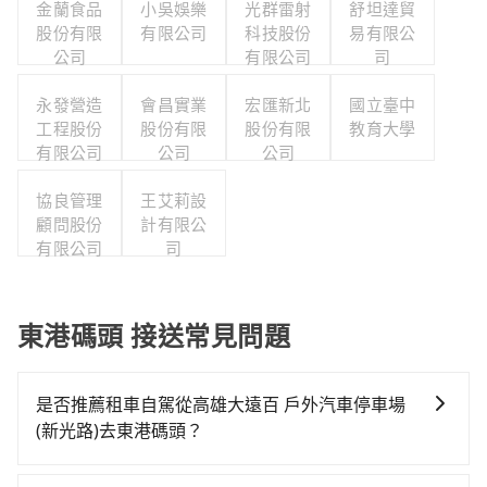
金蘭食品
小吳娛樂
光群雷射
舒坦達貿
股份有限
有限公司
科技股份
易有限公
公司
有限公司
司
永發營造
會昌實業
宏匯新北
國立臺中
工程股份
股份有限
股份有限
教育大學
有限公司
公司
公司
協良管理
王艾莉設
顧問股份
計有限公
有限公司
司
東港碼頭 接送常見問題
是否推薦租車自駕從高雄大遠百 戶外汽車停車場
(新光路)去東港碼頭？
如果你有台灣駕照且對自己駕駛技術有信心，且在車上