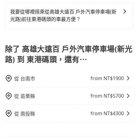
旅步提供多種車型，從轎車、休旅車到九人座，讓您可
諾會無條件全額退款，讓乘客感到安心之餘，降低風險
上下車地點仍有段距離，在遇到下雨天或者載行李時，
以依照您行程人數的需求進行選擇。此外，為確保您的
的同時也確保乘客的權益。
我要從哪裡搭乘從高雄大遠百 戶外汽車停車場(新
就顯得非常不便。
旅途安全無憂，我們的司機都是專業且可靠的職業駕
光路)前往東港碼頭的車最方便？
駛。關於價格，旅步官網可一鍵即時查價，所示價格絕
tripool提供到府專車接送服務，不論在台灣本島哪個角
無隱藏費用，且還提供優於其他業者更彈性的取消政
落，只要有路能到、Google地圖上能標註、GPS上能找
策，讓您在規劃行程時能更無後顧之憂。無論您是要前
得到，我們就保證發車。直接在官網上輸入住家地址、
除了 高雄大遠百 戶外汽車停車場(新光
往市區還是郊區，我們都可以為您提供最佳的旅遊體
辦公大樓、飯店民宿、各地車站、機場航廈、甚至風景
驗。所以，如果您正在尋找一家可靠的包車公司，
路) 到 東港碼頭，還有⋯
區，我們司機都會依照訂單上的資訊依約接送。
tripool旅步絕對是您值得信任的不二選擇！
from NT$
1900
從
台南市
from NT$
5700
從
苗栗縣
from NT$
4300
從
南投縣