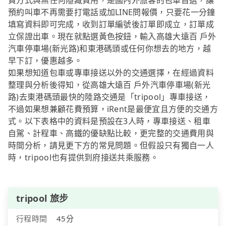
費方式與無任何隱藏費用，是國內外旅客的包車首選，讓
預約叫車不再需要打電話或加LINE問報價，只要花一分鐘
填寫資料即可完成，收到訂單編號後訂單即成立，訂單成
立保證出車。現在就點選黃色按鈕，輸入高雄大遠百 戶外
汽車停車場(新光路)和東港碼頭或任何你想去的地方，越
早下訂，優惠越多。
如果想知道包車或專車接送以外的交通選擇，在經過資料
整理與分析後得知，從高雄大遠百 戶外汽車停車場(新光
路)去東港碼頭最快的陸路交通是「tripool」專車接送，
不過如果想兼顧花費預算，iRent是最便宜且方便的交通方
式。以下表格中的資料是預設在3人時，專車接送、租車
自駕、計程車、高鐵的優缺點比較，更完整的交通費用與
時間分析，請見更下方的常見問題。但假設只有獨自一人
時，tripool也有提供到府接送共乘服務。
tripool 旅步
行程時間
45分