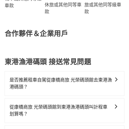
旅或其他同等級車
休旅或其他同等車
車款
款
款
合作夥伴＆企業用戶
東港漁港碼頭 接送常見問題
是否推薦租車自駕從康橋商旅 光榮碼頭館去東港漁
港碼頭？
如果你有台灣駕照且對自己駕駛技術有信心，且需要絕
對的時間彈性，最重要的是你當天就要來回，那在高雄
從康橋商旅 光榮碼頭館到東港漁港碼頭叫計程車
路邊可隨租隨借的iRent應該是你最便宜選擇。註冊完
划算嗎？
iRent的app後，可以每小時$115~205承租小轎車，每
如選擇小黃直達，在高雄可以透過app叫車的有55688台
公里再額外加收$3.2，從康橋商旅 光榮碼頭館到東港漁