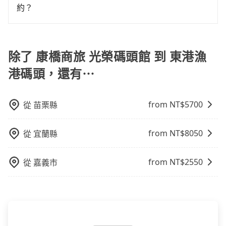
個加點位置，前後額外里程數5公里內加收200元。雖然
約？
可能有些路線完全順路，但是司機多點停靠就會有額外
如要預約從康橋商旅 光榮碼頭館前往東港漁港碼頭的專
的等待時間，收取額外費用是必要的補償。
車接送服務，可直接線上輸入上下車地點或地址，三秒
內即可查到真實價格，照著步驟填寫完乘客資料與線上
除了 康橋商旅 光榮碼頭館 到 東港漁
刷卡，訂單即成立。在拿到訂單編號後，隨即會在手機
港碼頭，還有⋯
上收到簡訊以及電子郵件確認信，如此就完成預約了，
而司機與車輛的詳細資料，將於乘車前一晚八點透過
SMS和EMAIL提供。一旦付款完畢，tripool保證出車。
from NT$
5700
從
苗栗縣
一般建議出發前一天中午以前完成預約，越早下訂價格
越低價，如臨時需要，前一天傍晚五點前仍會收單，最
from NT$
8050
從
宜蘭縣
遲如當天下午過後乘車，四小時前仍能預約。
from NT$
2550
從
嘉義市