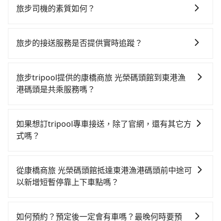
灣大車隊、Uber、Line Taxi、Yoxi等，如果在路邊攔不
港碼頭的花費預估為$650~1,100（金額差異來自於平假
旅步司機的素質如何？
到車，也可考慮打電話至附近的計程車隊，如大發衛星
日、車款差異、抵達目的地後多久原路返回），雖已將
旅步的每位司機都經過車隊的嚴格審核才能加入服務，
大車隊、皇冠大車隊、群富交通等叫車看看。依照里程
eTag和可能的每小時40元路邊停車費用預估進去，但額
同時，旅步也會詳細記錄每位司機每次服務的狀況以及
跳錶計算，價格約為575~700元間。但如果要考慮到回
外的汽車保險與可能的罰單都需自付。再者，和運的
旅步的接送服務是否提供實時追蹤？
客戶的評價，這些資訊將被用作後續的司機教育參考。
程，屏東縣僅有合法計程車約370輛，數量約為高雄市的
iRent只提供最基本的車型，如Toyota Yaris、Prius C、
是的，旅步的接送服務提供實時追蹤功能。您可以通過
4%、密度僅雙北的0.3%，其叫車的難度是雙北市的310
Vios這類乘坐體驗較差的車款，如果人數超過四位，更
旅步的APP查看車輛的實時位置，確保能夠準時與司機
倍。雖然康橋商旅 光榮碼頭館到東港漁港碼頭的跳表小
旅步tripool提供的康橋商旅 光榮碼頭館到東港漁
是沒有較大的七人座或九人座可供選擇，而且無人租車
會合，享受更安心的接送服務。
黃可能較為便宜，但仍有臨時攔不到車以及計程車司機
港碼頭是共乘服務嗎？
最令人詬病的就是車況，打開車門才發現仍有上一組乘
不跳錶計費的風險，如你們人數在五人以上，分坐兩台
客遺留的垃圾或者撞凹的車門仍未被修理，每一次租車
tripool除了共乘拼車服務外，也有包車到府接送服務，
計程車就不太方便，反而能事先預約且品質穩定的
都好像在開樂透一樣。另外，偶爾也會遇到明明已經預
預約時都依照乘客需求做選擇。如需專車接送，車內除
如果想訂tripool專車接送，除了官網，還有其它方
tripool，可能更適合你。
約了時間但上一位用戶卻遲遲尚未歸還，又或者要還車
了司機以外，從上車到下車期間，都不會再有其他陌生
式嗎？
時卻偏偏找不到停車位，對於急著用車或者要載其他乘
人出現。如選擇共乘服務，則會依照其他共乘乘客做彈
客的人來說就有不小的風險。最後，雖然路邊隨租隨還
有的！想預定行程，除了可以上tripool官網一鍵查價下
性調度安排，路線上會盡可能以順路為優先，載客數也
看似方便，但實際使用時還是有其區域的限制，實際可
單，且絕無隱藏費用，若您是安卓系統手機還能下載app
不會超過座位的上限。
從康橋商旅 光榮碼頭館抵達東港漁港碼頭前中途可
停靠的地點與你的上下車地點仍有段距離，在遇到下雨
預定。(ios系統近期即將上線，敬請期待！)
以新增短暫停靠上下車點嗎？
天或者載行李時，就顯得非常不便。
tripool有提供多點上下車接送服務，線上預約從康橋商
旅 光榮碼頭館前往東港漁港碼頭的途中可備註加點。每
如何預約？預定後一定會有車嗎？最晚何時要預