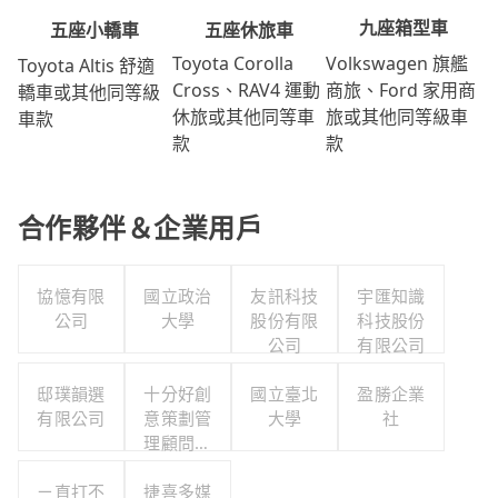
九座箱型車
五座休旅車
五座小轎車
Volkswagen 旗艦
Toyota Corolla
Toyota Altis 舒適
商旅、Ford 家用商
Cross、RAV4 運動
轎車或其他同等級
旅或其他同等級車
休旅或其他同等車
車款
款
款
合作夥伴＆企業用戶
協憶有限
國立政治
友訊科技
宇匯知識
公司
大學
股份有限
科技股份
公司
有限公司
邸璞韻選
十分好創
國立臺北
盈勝企業
有限公司
意策劃管
大學
社
理顧問股
份有限公
ㄧ直打不
捷喜多媒
司