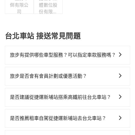
倒有限公
體數位股
司
份有限公
司
台北車站 接送常見問題
旅步有提供哪些車型服務？可以指定車款服務嗎？
旅步有提供小轎車、休旅車、九人座供您選擇，若您有
指定車款服務的需求，可以先將您的需先提供旅步，會
旅步是否會有會員計劃或優惠活動？
有專人回覆您。
您可以關注我們的官網、社交媒體或訂閱電子郵件獲取
最新資訊。
是否建議從捷運新埔站搭乘高鐵前往台北車站？
若要從捷運新埔站搭高鐵前往台北車站，高鐵便宜、費
時、轉車麻煩！從最早07:02一直到23:52，板橋-台北一
是否推薦租車自駕從捷運新埔站去台北車站？
天最多有93班次高鐵可搭乘。假設從捷運新埔站 (新北市
如果你有台灣駕照且對自己駕駛技術有信心，且需要絕
板橋區) 步行或搭乘公車前往板橋高鐵站，接著在站內購