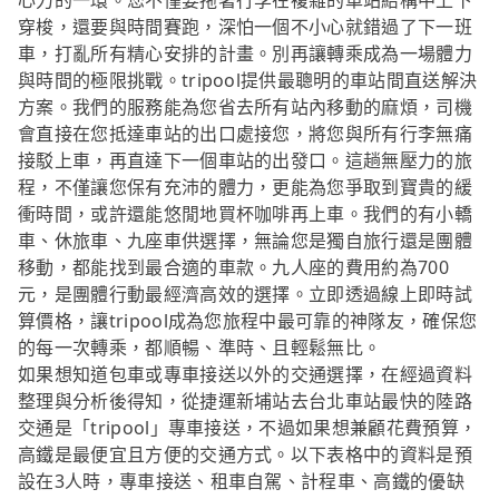
心力的一環。您不僅要拖著行李在複雜的車站結構中上下
穿梭，還要與時間賽跑，深怕一個不小心就錯過了下一班
車，打亂所有精心安排的計畫。別再讓轉乘成為一場體力
與時間的極限挑戰。tripool提供最聰明的車站間直送解決
方案。我們的服務能為您省去所有站內移動的麻煩，司機
會直接在您抵達車站的出口處接您，將您與所有行李無痛
接駁上車，再直達下一個車站的出發口。這趟無壓力的旅
程，不僅讓您保有充沛的體力，更能為您爭取到寶貴的緩
衝時間，或許還能悠閒地買杯咖啡再上車。我們的有小轎
車、休旅車、九座車供選擇，無論您是獨自旅行還是團體
移動，都能找到最合適的車款。九人座的費用約為700
元，是團體行動最經濟高效的選擇。立即透過線上即時試
算價格，讓tripool成為您旅程中最可靠的神隊友，確保您
的每一次轉乘，都順暢、準時、且輕鬆無比。
如果想知道包車或專車接送以外的交通選擇，在經過資料
整理與分析後得知，從捷運新埔站去台北車站最快的陸路
交通是「tripool」專車接送，不過如果想兼顧花費預算，
高鐵是最便宜且方便的交通方式。以下表格中的資料是預
設在3人時，專車接送、租車自駕、計程車、高鐵的優缺