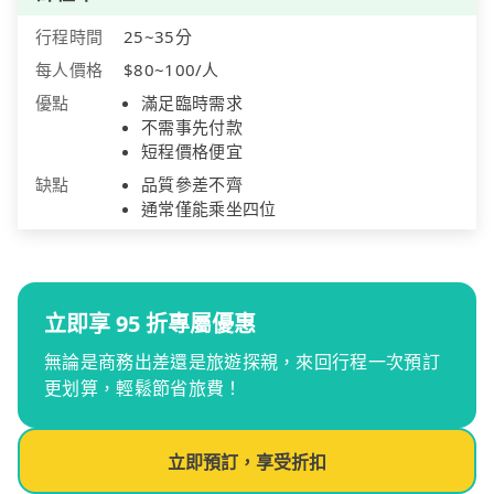
行程時間
25~35分
每人價格
$80~100/人
優點
滿足臨時需求
不需事先付款
短程價格便宜
缺點
品質參差不齊
通常僅能乘坐四位
立即享 95 折專屬優惠
無論是商務出差還是旅遊探親，來回行程一次預訂
更划算，輕鬆節省旅費！
立即預訂，享受折扣