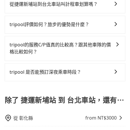
對的時間彈性，在北北基桃竹有提供甲地乙還的iRent應
買高鐵票、通過閘口、並在月台上等待列車的到來，大
從捷運新埔站到台北車站叫計程車划算嗎？
該適合你。註冊完iRent的app後，可以每小時
概又過了20分鐘，再乘坐7~9分鐘（平均8分）的高鐵從
如選擇小黃直達，在新北可以透過app叫車的有55688台
$115~205（平假日與車型而有不同）承租小轎車，每公
板橋站前往台北高鐵站，每人票價40元，再用15分鐘出
灣大車隊、Uber、Line Taxi、Yoxi等，如果在路邊攔不
里再額外加收$3.2，從捷運新埔站到台北車站的花費預
站。全程加上轉車時間共43分鐘，假設3位同行，高鐵加
tripool評價如何？旅步的優勢是什麼？
到車，也可考慮打電話至捷運新埔站附近的計程車隊，
估為$150~250，雖已將eTag和可能的每小時40元路邊
轉乘之平均每人花費為40元。但如果全程使用tripool並
根據google的評價，tripool的服務品質整體上是非常穩
如永達交通、慶安車隊、亞太衛星車隊等叫車看看。依
停車費用預估進去，但額外的汽車保險與可能的罰單都
到府專車接送，則每人平均花費約240元，費時18分
定及可靠的，大多數的使用者都給予了高分評價。此
照里程跳錶計算，價格約為240~290元間。雖然捷運新
需自付。再者，和運的iRent只提供最基本的車型，如
tripool的服務C/P值真的比較高？跟其他車隊的價
鐘。雖然搭乘高鐵單人車費比預約專車省錢，但卻須額
外，tripool司機專業的駕駛和親切服務態度也獲得了許
埔站到台北車站的跳表小黃可能較為便宜，但仍有臨時
Toyota Yaris、Prius C、Vios這類乘坐體驗較差的車
格比較如何？
外耗費25分鐘在交通時間上，所以如果你是一秒鐘幾十
多好評，價格透明無隱藏費用、相比其他業者提供的用
攔不到車以及計程車司機不跳錶計費的風險，如你們人
款，如果人數超過四位，更是沒有較大的七人座或九人
萬上下的商務人士，又或者深夜時分想趕緊回家休息的
在服務品質許可下，乘客當然希望價格越便宜越好，而
車前一日凌晨6點前取消均可無條件全額退費的承諾，讓
數在五人以上，分坐兩台計程車就不太方便，反而能事
座可供選擇，而且無人租車最令人詬病的就是車況，打
旅客，多花一點錢能讓你旅程更舒適些。再者，如人數
市場上稍具規模且合法經營的業者，有以短程與城市為
您的旅程能更有彈性及保障。
先預約且品質穩定的tripool，可能更適合你。
tripool 是否能預訂深夜乘車時段？
開車門才發現仍有上一組乘客遺留的垃圾或者撞凹的車
更多，預約tripool所平均攤提下來的每人價格價格還會
主的台灣大車隊、大都會、LINE Taxi、Uber，機場接送
門仍未被修理，每一次租車都好像在開樂透一樣。另
更便宜划算。如果你僅有兩位乘車，也可參考tripool的
可以的！tripool 旅步全年無休並提供深夜接送服務。
則有肯驛、全鋒、格上租車、和運租車，包車旅遊則是
外，偶爾也會遇到明明已經預約了時間但上一位用戶卻
拼車共乘服務，最多可再節省50%的交通費用。
KKDAY、KLOOK、叫車吧等。tripool旅步專注在長程
遲遲尚未歸還，又或者要還車時卻偏偏找不到停車位，
除了 捷運新埔站 到 台北車站，還有⋯
單程接送與跨縣市計時包車，不論從哪邊去哪裡（當然
對於急著用車或者要載其他乘客的人來說就有不小的風
也包括捷運新埔站去台北車站），全台保證出車。由於
險。最後，雖然路邊隨租隨還看似方便，但實際使用時
有高效的車輛調度能力，能以市價7~8折提供專車到府服
還是有其區域的限制，實際可停靠的地點與你的上下車
from NT$
3000
從
彰化縣
務，是絕大多數乘客出行的最佳選擇。
地點仍有段距離，在遇到下雨天或者載行李時，就顯得
非常不便。