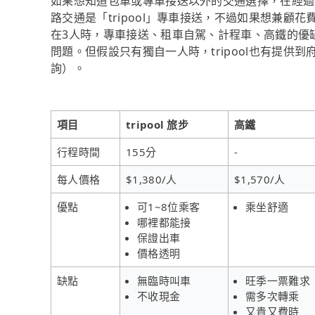
如果想知道包車或專車接送以外的交通選擇，在經過
路交通是「tripool」專車接送，不過如果想兼顧花
在3人時，專車接送、租車自駕、計程車、高鐵的優
問題。但假設只有獨自一人時，tripool也有提供到
詢）。
項目
tripool 旅步
高鐵
行程時間
155分
-
每人價格
$1,380/人
$1,570/人
優點
可1~8位乘客
乘坐舒適
哪裡都能接
保證出車
價格透明
缺點
無臨時叫車
旺季一票難求
不收現金
需多次轉乘
又貴又費時