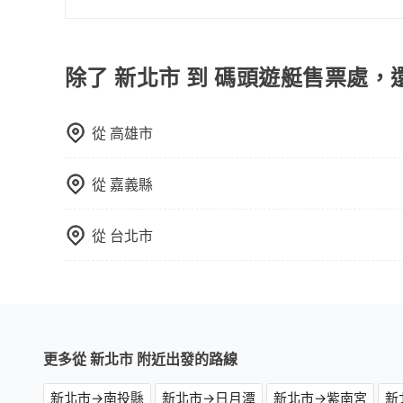
顧客評分較低的司機，且車輛均要求5年內新車，
使用包車進行深度探訪周邊景點時，可以充分利用
口罩。tripool之所以能將價格壓在市價7~8折
節奏和時間進行遊覽。除了景點本身，還可以體驗
也就是提高俗稱「回頭車」的比例。這不僅體現在
驗當地的生活和文化。在探訪景點時，可以積極尋
除了 新北市 到 碼頭遊艇售票處，
能用更少的司機來服務更多的旅客，意味著使用到
幕，並且可以在旅途中收集更多的故事和經驗，豐
反應在服務品質的控管會更佳。但tripool網站
午以前均可全額取消退費，如已經決定好要從新北
從
高雄市
從
嘉義縣
從
台北市
更多從 新北市 附近出發的路線
新北市→南投縣
新北市→日月潭
新北市→紫南宮
新