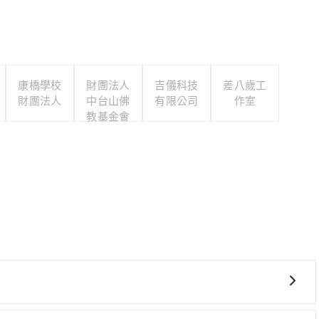
康橋學校
財團法人
吉儀科技
差八歲工
財團法人
中台山佛
有限公司
作室
教基金會
費時！從最早06:34一直到23:08，板橋-台中一天最多