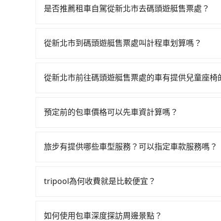
有91班次高鐵可搭乘。假設從新北市新莊區前往最
是否推薦租車自駕從新北市去碼頭遊艇售票處？
鐘。抵達高鐵站後，步行進站、現場購票並於月台排隊
如果你有台灣駕照且對自己駕駛技術有信心，且在
從板橋站前往台中高鐵站，每人票價670元，再用
天就要來回，那在新北路邊可隨租隨借的iRent應該
鐘、車費2,500元後，抵達碼頭遊艇售票處 (南投
從新北市到碼頭遊艇售票處叫計程車划算嗎？
$115~205承租小轎車，每公里再額外加收$3.
位同行，高鐵加轉乘之平均每人花費為1,570元。但
如選擇小黃直達，在新北可以透過app叫車的有55688台
$2,950~3,650（金額差異來自於平假日、車款
1,380元，費時2小時36分鐘。選擇搭乘高鐵而
到車，也可考慮打電話至興家計程車等叫車看看。依照里
時40元路邊停車費用預估進去，但額外的汽車保險與
費12分鐘在轉乘與等車上，現在還不馬上來預約trip
從新北市前往碼頭遊艇售票處的車有提供兒童座椅
tripool可省高達$2,800。但如果要考慮到回
車型，如Toyota Yaris、Prius C、Vio
務，最多可再節省50%的交通費用。
台灣法律有規定，無論年紀大小，所有乘客乘車時
僅雙北的0.2%，其叫車的難度是雙北市的490倍。
或九人座可供選擇，而且無人租車最令人詬病的就
全帶，則需使用嬰兒/兒童座椅或輔以增高墊。如有幼
到碼頭遊艇售票處的最佳選擇。
的車門仍未被修理，每一次租車都好像在開樂透一
預定前的包車價格可以先車資計算嗎？
租用適合1~4歲的兒童汽車座椅或4歲以上的增高
遲遲尚未歸還，又或者要還車時卻偏偏找不到停車
可以的，旅步的官網、APP提供24小時即時查價
認庫存再行租用，每個300元。當然，更鼓勵父母
險。最後，雖然路邊隨租隨還看似方便，但實際使
旅步有提供哪些車型服務？可以指定車款服務嗎？
點仍有段距離，在遇到下雨天或者載行李時，就顯
旅步有提供小轎車、休旅車、九人座供您選擇，若
專人回覆您。
tripool為何收費就是比較便宜？
對於平常就有在使用長程專車接送服務的乘客來說，第
為司機素質比較差、車上會有煙味、或者車齡過大，但
如何使用包車深度探訪周邊景點？