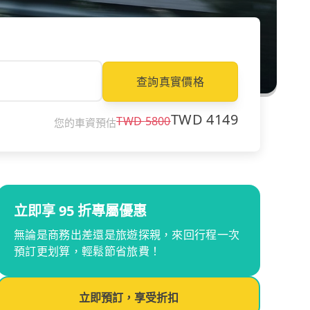
查詢真實價格
TWD
4149
TWD
5800
您的車資預估
立即享 95 折專屬優惠
無論是商務出差還是旅遊探親，來回行程一次
預訂更划算，輕鬆節省旅費！
立即預訂，享受折扣