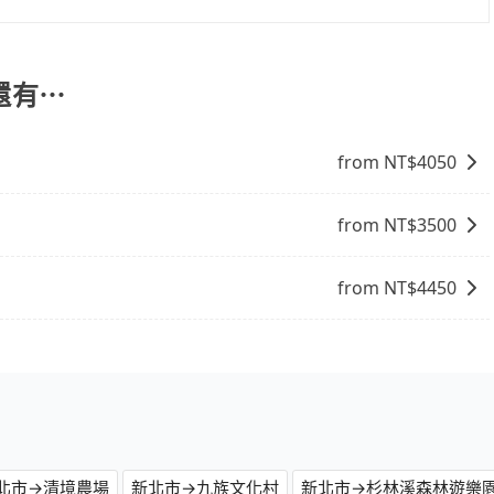
司機也絕對不會在車內吸煙，於新冠肺炎期間也絕對全程配戴
包車的便利性和彈性，探訪更多的景點，並且可以按照自己的
的主因來自於自行研發的AI車輛調度演算法，能有效降低空車率，
周邊的文化和風俗，品嚐當地的美食，與當地人交流，深入體
成本的控制，更是在傳統旺季（年假、端午、中秋、雙十等）
找當地導遊或者向當地居民請教，了解更多的深度資訊和內
還有⋯
不熟悉的司機或者轉單給其他車行的情況比同行更低，如此便
富自己的旅程。
上的價格是動態的，一般來說越早預訂價格越優，且保證前一天中
市去碼頭遊艇售票處，請儘早下訂以把握最划算的價格。
from NT$
4050
from NT$
3500
from NT$
4450
北市→清境農場
新北市→九族文化村
新北市→杉林溪森林遊樂