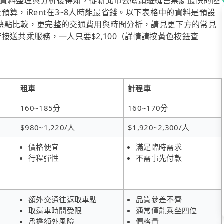
資料整理與分析後得知，從新北市去碼頭遊艇售票處最快的陸
費預算，iRent在3~8人時能最省錢。以下表格中的資料是預設
缺點比較，更完整的交通費用與時間分析，請見更下方的常見
府接送共乘服務，一人只要$2,100（詳情請按黃色按鈕查
租車
計程車
160~185分
160~170分
$980~1,220/人
$1,920~2,300/人
價格便宜
滿足臨時需求
行程彈性
不需事先付款
額外交通往返取車點
品質參差不齊
取還車時間受限
通常僅能乘坐四位
承擔額外風險
價格貴