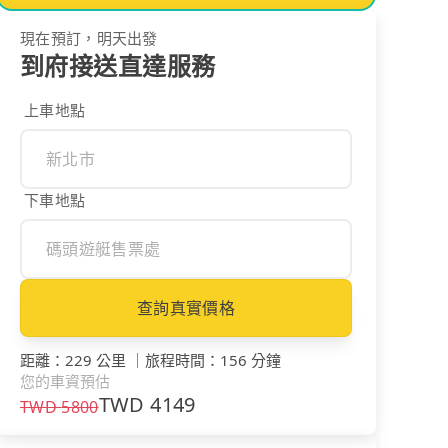
現在預訂，明天出發
到府接送直達服務
上車地點
下車地點
查詢真實價格
距離
：
229 公里
｜
旅程時間
：
156 分鐘
您的車資預估
TWD
4149
TWD
5800