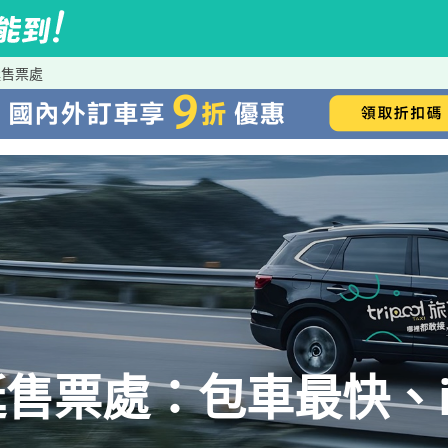
艇售票處
售票處：包車最快、iR