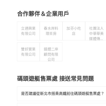
合作夥伴＆企業用戶
立通興業
春水岸料
加芬小吃
社團法人
有限公司
理茶房
店
中華華美
媒體傳播
協會
雙好實業
鐿醴二岸
有限公司
顧問有限
公司
碼頭遊艇售票處 接送常見問題
是否建議從新北市搭乘高鐵前往碼頭遊艇售票處？
若要從新北市區搭高鐵前往碼頭遊艇售票處，高鐵較貴、