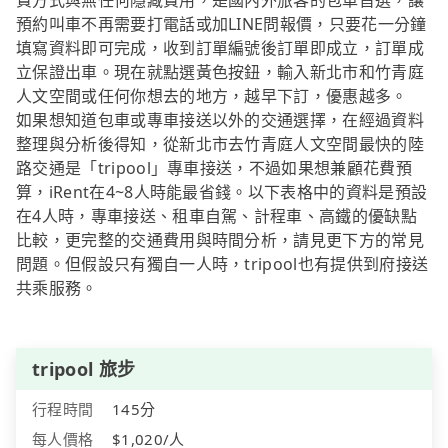
費方式與無任何隱藏費用，是國內外旅客的包車首選，讓
預約叫車不再需要打電話或加LINE問報價，只要花一分鐘
填寫資料即可完成，收到訂單編號後訂單即成立，訂單成
立保證出車。現在就點選黃色按鈕，輸入新北市和竹青庭
人文空間或任何你想去的地方，越早下訂，優惠越多。
如果想知道包車或專車接送以外的交通選擇，在經過資料
整理與分析後得知，從新北市去竹青庭人文空間最快的陸
路交通是「tripool」專車接送，不過如果想兼顧花費預
算，iRent在4~8人時能最省錢。以下表格中的資料是預設
在4人時，專車接送、租車自駕、計程車、高鐵的優缺點
比較，更完整的交通費用與時間分析，請見更下方的常見
問題。但假設只有獨自一人時，tripool也有提供到府接送
共乘服務。
tripool 旅步
行程時間
145分
每人價格
$1,020/人