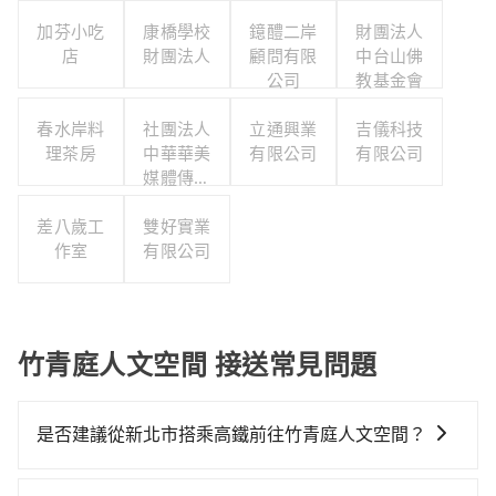
加芬小吃
康橋學校
鐿醴二岸
財團法人
店
財團法人
顧問有限
中台山佛
公司
教基金會
春水岸料
社團法人
立通興業
吉儀科技
理茶房
中華華美
有限公司
有限公司
媒體傳播
協會
差八歲工
雙好實業
作室
有限公司
竹青庭人文空間 接送常見問題
是否建議從新北市搭乘高鐵前往竹青庭人文空間？
若要從新北市區搭高鐵前往竹青庭人文空間，高鐵乘坐