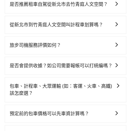
舒適、較貴、費時！不過從最早一班車06:26到末班車
是否推薦租車自駕從新北市去竹青庭人文空間？
21:56，台北-彰化一天最多僅26班次，如果行程緊湊或
如果你有台灣駕照且對自己駕駛技術有信心，且在車上
趕不上末班車，那就該考慮預約專車接送。假設從新北
時不需要閉目養神（因為要自己開車），最重要的是你
市永和區前往最靠近的台北高鐵站，叫一輛計程車花費
從新北市到竹青庭人文空間叫計程車划算嗎？
當天就要來回，那在新北路邊可隨租隨借的iRent應該是
約200元、車程約20分鐘。抵達高鐵站後，步行進站、
如選擇小黃直達，在新北可以透過app叫車的有55688台
你最便宜選擇。註冊完iRent的app後，可以每小時
現場購票並於月台排隊的時間約25分鐘，再乘坐64~76
灣大車隊、Uber、Line Taxi、Yoxi等，如果在路邊攔不
$115~205承租小轎車，每公里再額外加收$3.2，從新北
分鐘（平均71分）的高鐵從台北站前往彰化高鐵站，每
旅步司機服務評價如何？
到車，也可考慮打電話至永陸計程車等叫車看看。依照
市（永和區）到竹青庭人文空間的花費預估為
人票價820元，再用5分鐘出站、等待車站前排班的計程
在 Google 上關於旅步的評論中，許多人都給予旅步司
里程跳錶計算，價格約為5,590~6,700元間，但如改預約
$2,800~3,400（金額差異來自於平假日、車款差異、抵
車，搭上小黃後約花35分鐘、車費600元後，抵達竹青
機非常高的評價，認為他們非常專業且親切！讓他們的
tripool可省高達$2,600。但如果要考慮到回程，南投縣
達目的地後多久原路返回），雖已將eTag和可能的每小
是否會提供收據？如公司需要報帳可以打統編嗎？
庭人文空間 (南投縣竹山鎮) 的目的地。全程加上轉車時
旅程更加順暢和舒適。」
僅有合法計程車約340輛，數量約為新北市的2%、密度
時40元路邊停車費用預估進去，但額外的汽車保險與可
間共2小時34分鐘，假設4位同行，高鐵加轉乘之平均每
在乘車結束後一週內，tripool都會透過第三方系統寄出
僅雙北的0.2%，其叫車的難度是雙北市的490倍。綜合
能的罰單都需自付。再者，和運的iRent只提供最基本的
人花費為1,020元。但如果全程使用tripool並到府專車
旅行業代收轉付電子收據，如果公司需要報公帳，在預
以上，無論在價格或服務品質上，tripool都是你從新北
包車、計程車、大眾運輸 (如：客運、火車、高鐵)
車型，如Toyota Yaris、Prius C、Vios這類乘坐體驗較
接送，則每人平均花費約1,020元，費時2小時24分鐘。
約付款前可以輸入公司的抬頭與統編，可向國稅局報
市到竹青庭人文空間的最佳選擇。
該怎麼選？
差的車款，如果人數超過四位，更是沒有較大的七人座
選擇搭乘高鐵而不預約包車，不僅每人至少額外負擔0元
帳，且免加收5%稅金。在收到後，可自行列印留存或報
或九人座可供選擇，而且無人租車最令人詬病的就是車
車資，而且更會額外浪費10分鐘在轉乘與等車上，現在
在選擇交通方式時，您可依下列建議的考慮因素做選
帳，完全符合台灣的法律規範。
況，打開車門才發現仍有上一組乘客遺留的垃圾或者撞
還不馬上來預約tripool！如果你是三人以下要乘車，也
擇： 預算：不同交通工具價格不同，可先確定您的預
預定前的包車價格可以先車資計算嗎？
凹的車門仍未被修理，每一次租車都好像在開樂透一
可參考tripool的拼車共乘服務，最多可再節省50%的交
算。計程車最貴，而大眾運輸通常較便宜。 行程：需多
樣。另外，偶爾也會遇到明明已經預約了時間但上一位
通費用。
可以的，旅步的官網、APP提供24小時即時查價功能，
點停留的行程建議可選可客製化行程的包車，如果時間
用戶卻遲遲尚未歸還，又或者要還車時卻偏偏找不到停