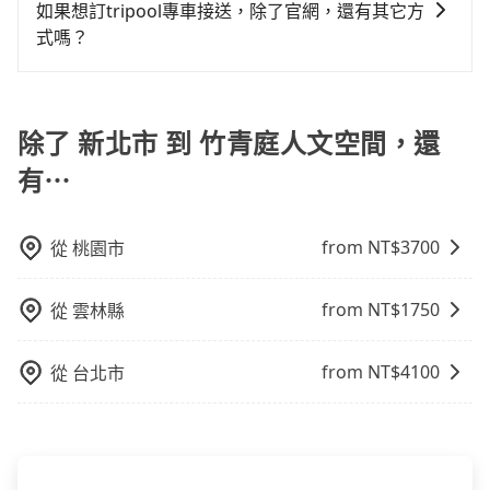
無隱藏費用，讓您可以隨時掌握交通開支。
比較寬鬆且不介意耗時轉乘可選大眾運輸或較貴的計程
如果想訂tripool專車接送，除了官網，還有其它方
車位，對於急著用車或者要載其他乘客的人來說就有不
車。 旅行人數：人數多時包車較方便舒適且每個人攤提
式嗎？
小的風險。最後，雖然路邊隨租隨還看似方便，但實際
下來的車資也比較便宜，人數少可搭乘大眾運輸或計程
使用時還是有其區域的限制，實際可停靠的地點與你的
有的！想預定行程，除了可以上tripool官網一鍵查價下
車。 時間：需在特定時間到達目的地可選包車或計程
上下車地點仍有段距離，在遇到下雨天或者載行李時，
單，且絕無隱藏費用，若您是安卓系統手機還能下載app
車，不趕時間即可選用大眾運輸。 便利性：需要便利性
就顯得非常不便。
預定。(ios系統近期即將上線，敬請期待！)
除了 新北市 到 竹青庭人文空間，還
和方便性可選包車和計程車，喜歡探險和體驗當地文化
則可搭乘大眾運輸。
有⋯
from NT$
3700
從
桃園市
from NT$
1750
從
雲林縣
from NT$
4100
從
台北市