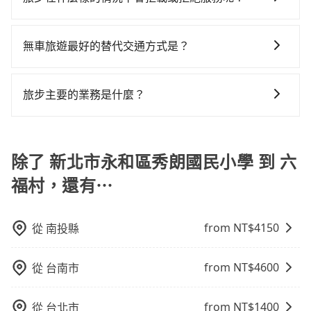
自一人乘車，也可參考tripool的拼車共乘服務，最多可
主的台灣大車隊、大都會、LINE Taxi、Uber，機場接送
行，一定符合台灣法律規定，除了司機擁有合法的職業
程車的費用就貴了，改預約一輛tripool的九人座廂型車
客遺留的垃圾或者撞凹的車門仍未被修理，每一次租車
再節省50%的交通費用。
當您使用 tripool 旅步乘車日期當天，若發生以下 3 項
則有肯驛、全鋒、格上租車、和運租車，包車旅遊則是
駕駛執照以及良民證外，車輛一定投保最高300萬乘客
最高可省$900。
都好像在開樂透一樣。另外，偶爾也會遇到明明已經預
原因，司機有權拒絕服務： 1) 當日搭車人數或行李超過
KKDAY、KLOOK、叫車吧等。tripool旅步專注在長程
險。最好辨別叫的車是否合法，就看車牌的開頭，只要
無車旅遊最好的替代交通方式是？
約了時間但上一位用戶卻遲遲尚未歸還，又或者要還車
訂購時填寫的數量。請務必確實填寫當日實際攜帶的行
單程接送與跨縣市計時包車，不論從哪邊去哪裡（當然
不是R或T開頭的車，就一定是違法。
時卻偏偏找不到停車位，對於急著用車或者要載其他乘
如果您沒有車，想要出門旅遊，最好的替代交通方式要
李及乘坐的總人數，包含成人及兒童／嬰幼兒。 2) 孩童
也包括新北市永和區秀朗國民小學去六福村），全台保
客的人來說就有不小的風險。最後，雖然路邊隨租隨還
看您旅遊的目的地而定。您可以善用大眾運輸，例如：
同行，卻無自備或加購兒童座椅。提醒您，為了保護孩
證出車。由於有高效的車輛調度能力，能以市價7~8折提
旅步主要的業務是什麼？
看似方便，但實際使用時還是有其區域的限制，實際可
公車、捷運、客運等，或者考慮租車。如果您想要更便
童的安全，依道路交通安全規則規定，四歲以下的孩童
供專車到府服務，是絕大多數乘客出行的最佳選擇。
停靠的地點與你的上下車地點仍有段距離，在遇到下雨
旅步主要的業務是為旅客提供包車旅遊或專車接送服
利的出行方式，您也可以選擇使用像是旅步提供的包車
必須乘坐兒童座椅。 3) 搭乘寵物友善專車卻沒有裝籠。
天或者載行李時，就顯得非常不便。
務，依據旅客的需求來安排。旅客可立即在官網進行價
服務，由專人到府接送，讓您更加輕鬆自在。
避免影響行車安全，請您務將寵物置入提籠或提袋內。
格試算，價格清楚透明且沒有隱藏費用。
除了 新北市永和區秀朗國民小學 到 六
福村，還有⋯
from NT$
4150
從
南投縣
from NT$
4600
從
台南市
from NT$
1400
從
台北市