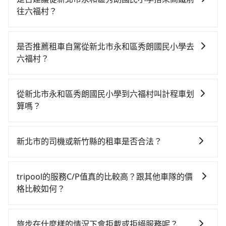
往六福村？
若要從新北市永和區秀朗國民小學搭高鐵前往六福村，
高鐵較貴、費時、轉車麻煩！從最早06:26一直到
是否推薦租車自駕從新北市永和區秀朗國民小學去
23:00，台北-新竹一天最多有61班次高鐵可搭乘。假設
六福村？
從新北市永和區秀朗國民小學 (新北市永和區) 前往最靠
如果你有台灣駕照且對自己駕駛技術有信心，且需要絕
近的台北高鐵站，叫一輛計程車花費約200元、車程約
對的時間彈性，最重要的是你當天就要來回，那在新北
20分鐘。抵達高鐵站後，步行進站、現場購票並於月台
從新北市永和區秀朗國民小學到六福村叫計程車划
路邊可隨租隨借的iRent應該是你最便宜選擇。註冊完
排隊的時間約25分鐘，再乘坐30~35分鐘（平均34分）
算嗎？
iRent的app後，可以每小時$115~205承租小轎車，每
的高鐵從台北站前往新竹高鐵站，每人票價290元，再用
如選擇小黃直達，在新北可以透過app叫車的有55688台
公里再額外加收$3.2，從新北市永和區秀朗國民小學到
5分鐘出站、等待車站前排班的計程車，搭上小黃後約花
灣大車隊、Uber、Line Taxi、Yoxi等，如果在路邊攔不
六福村的花費預估為$850~1,350（金額差異來自於平假
33分鐘、車費800元後，抵達六福村 (新竹縣關西鎮) 的
新北市的司機或新竹縣的租車是否合法？
到車，也可考慮打電話至永陸計程車等叫車看看。依照
日、車款差異、抵達目的地後多久原路返回），雖已將
目的地。全程加上轉車時間共1小時57分鐘，假設2位同
許多的Line群組或Facebook社團裡，有很多低價的白牌
里程跳錶計算，價格約為1,315~1,600元間，若改選
eTag和可能的每小時40元路邊停車費用預估進去，但額
行，高鐵加轉乘之平均每人花費為790元。但如果全程使
車、私家車或野雞車在招攬生意，這不僅是違法可能被
tripool的專車服務可再更便宜。但如果要考慮到回程，
外的汽車保險與可能的罰單都需自付。再者，和運的
tripool的服務C/P值真的比較高？跟其他車隊的價
用tripool並到府專車接送，則每人平均花費約670元，
警察臨檢並趕下車，出意外後保險公司更是不會提供任
新竹縣僅有合法計程車約730輛，數量約為新北市的
iRent只提供最基本的車型，如Toyota Yaris、Prius C、
格比較如何？
費時45分鐘。選擇搭乘高鐵而不預約包車，不僅每人至
何理賠，如果又遇到心術不正的司機，其犯罪行為可能
3%、密度僅雙北的1.3%，其叫車的難度是雙北市的80
Vios這類乘坐體驗較差的車款，如果人數超過四位，更
少額外負擔120元車資，而且更會額外浪費72分鐘在轉
在服務品質許可下，乘客當然希望價格越便宜越好，而
都無法監控或追查。最好別為了省小錢而冒上不必要的
倍。雖然新北市永和區秀朗國民小學到六福村的跳表小
是沒有較大的七人座或九人座可供選擇，而且無人租車
乘與等車上，現在還不馬上來預約tripool！如果你是獨
市場上稍具規模且合法經營的業者，有以短程與城市為
風險。而tripool雇用的司機、使用的車輛以及配合的車
黃可能較為便宜，但當你們人數超過四位時，叫兩輛計
旅步在什麼樣的情況下會拒載或拒絕服務呢？
最令人詬病的就是車況，打開車門才發現仍有上一組乘