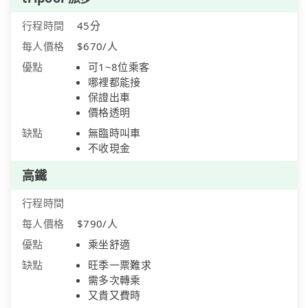
行程時間
45分
每人價格
$670/人
優點
可1~8位乘客
哪裡都能接
保證出車
價格透明
缺點
無臨時叫車
不收現金
高鐵
行程時間
每人價格
$790/人
優點
乘坐舒適
缺點
旺季一票難求
需多次轉乘
又貴又費時