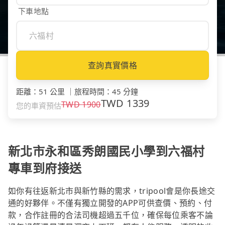
下車地點
查詢真實價格
距離
：
51 公里
｜
旅程時間
：
45 分鐘
TWD
1339
TWD
1900
您的車資預估
新北市永和區秀朗國民小學到六福村
專車到府接送
如你有往返新北市與新竹縣的需求，tripool會是你長途交
通的好夥伴。不僅有獨立開發的APP可供查價、預約、付
款，合作註冊的合法司機超過五千位，確保每位乘客不論