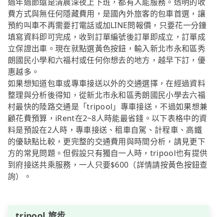
過年過節還是清晨深夜上下班，都有人能服務。透明的收
費方式與無任何隱藏費用，是國內外旅客的包車首選，讓
預約叫車不再需要打電話或加LINE問報價，只要花一分鐘
填寫資料即可完成，收到訂單編號後訂單即成立，訂單成
立保證出車。現在就點選黃色按鈕，輸入新北市永和區秀
朗國民小學和六福村或任何你想去的地方，越早下訂，優
惠越多。
如果想知道包車或專車接送以外的交通選擇，在經過資料
整理與分析後得知，從新北市永和區秀朗國民小學去六福
村最快的陸路交通是「tripool」專車接送，不過如果想兼
顧花費預算，iRent在2~8人時能最省錢。以下表格中的資
料是預設在2人時，專車接送、租車自駕、計程車、高鐵
的優缺點比較，更完整的交通費用與時間分析，請見更下
方的常見問題。但假設只有獨自一人時，tripool也有提供
到府接送共乘服務，一人只要$600（詳情請按黃色按鈕查
詢）。
tripool 旅步