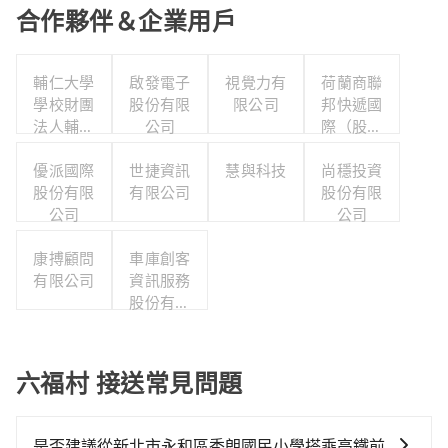
合作夥伴＆企業用戶
輔仁大學
啟發電子
視覺力有
荷蘭商聯
學校財團
股份有限
限公司
邦快遞國
法人輔仁
公司
際（股）
大學
公司台灣
優派國際
世捷資訊
慧與科技
分公司職
尚穩投資
股份有限
有限公司
工福利委
股份有限
公司
員會
公司
康搏顧問
車庫創客
有限公司
資訊服務
股份有限
公司
六福村 接送常見問題
是否建議從新北市永和區秀朗國民小學搭乘高鐵前