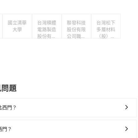
國立清華
台灣積體
聯發科技
台灣松下
大學
電路製造
股份有限
多層材料
股份有限
公司職工
（股）公
公司
福利委員
司職工福
會
利委員會
見問題
台北西門？
門，高鐵較貴、費時、轉車麻煩！從最早06:36一直到23:27，
新竹市東區前往最靠近的新竹高鐵站，叫一輛計程車花費約400
西門？
購票並於月台排隊的時間約15分鐘，再乘坐31~36分鐘（平