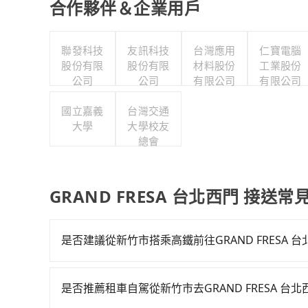
合作夥伴＆企業用戶
聯發科技
友訊科技
台灣應用
仁寶電腦
股份有限
股份有限
材料股份
工業股份
公司
公司
有限公司
有限公司
國立嘉義
台灣交通
大學
大學校友
總會
GRAND FRESA 台北西門 接送常
是否建議從新竹市搭乘高鐵前往GRAND FRESA 
若要從新竹市區搭高鐵前往GRAND FRESA 台北西
新竹-台北一天最多有63班次高鐵可搭乘。假設從
是否推薦租車自駕從新竹市去GRAND FRESA 台北
元、車程約30分鐘。抵達高鐵站後，步行進站、現場