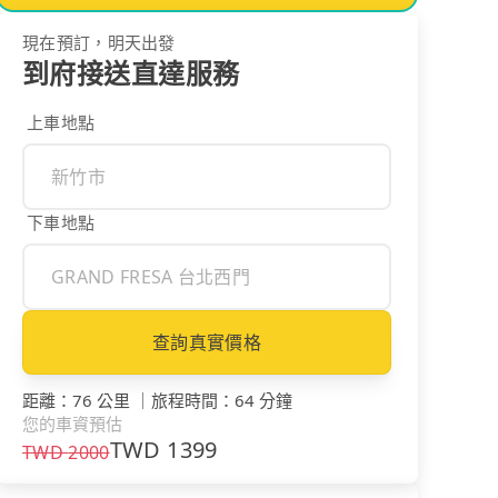
現在預訂，明天出發
到府接送直達服務
上車地點
下車地點
查詢真實價格
距離
：
76 公里
｜
旅程時間
：
64 分鐘
您的車資預估
TWD
1399
TWD
2000