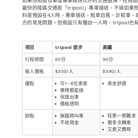
如果想知道包車或專車接送以外的交通選擇，在經過資料
最快的陸路交通是「tripool」專車接送，不過如果
料是預設在4人時，專車接送、租車自駕、計程車、
方的常見問題。但假設只有獨自一人時，tripool
項目
tripool 旅步
高鐵
行程時間
65分
90分
每人價格
$350/人
$390/人
優點
可1~8位乘客
乘坐舒適
哪裡都能接
保證出車
價格透明
缺點
無臨時叫車
旺季一票難求
不收現金
需多次轉乘
又貴又費時