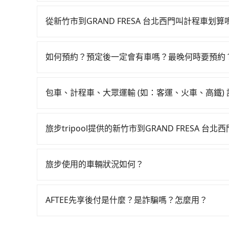
如果你有台灣駕照且對自己駕駛技術有信心，且在
均34分）的高鐵從新竹站前往台北高鐵站，每人票
提供甲地乙還的iRent應該適合你。註冊完iRent的
狀況，決定是步行一段路或者搭乘公車抵達最終的目
從新竹市到GRAND FRESA 台北西門叫計程車划算
租小轎車，每公里再額外加收$3.2，從新竹市（東區）到
鐵加轉乘之平均每人花費為390元。但如果全程使用t
如選擇小黃直達，在新竹可以透過app叫車的有55688台
已將eTag和可能的每小時40元路邊停車費用預
時4分鐘。選擇搭乘高鐵而不預約包車，不僅每人至
到車，也可考慮打電話至附近的計程車隊，如東大6
的iRent只提供最基本的車型，如Toyota Yaris
車上，現在還不馬上來預約tripool！如果你是三人
如何預約？預定後一定會有車嗎？最晚何時要預約
錶計算，價格約為1,970~2,400元間，但如改預約t
更是沒有較大的七人座或九人座可供選擇，而且無
省50%的交通費用。
如要預約從新竹市前往GRAND FRESA 台北
上，tripool都是你從新竹市到GRAND FRESA 
客遺留的垃圾或者撞凹的車門仍未被修理，每一次
可查到真實價格，照著步驟填寫完乘客資料與線上
了時間但上一位用戶卻遲遲尚未歸還，又或者要還
包車、計程車、大眾運輸 (如：客運、火車、高鐵)
簡訊以及電子郵件確認信，如此就完成預約了，而司
人來說就有不小的風險。最後，雖然路邊隨租隨還
在選擇交通方式時，您可依下列建議的考慮因素做
EMAIL提供。一旦付款完畢，tripool保證出
地點與你的上下車地點仍有段距離，在遇到下雨天
程車最貴，而大眾運輸通常較便宜。 行程：需多
如臨時需要，前一天傍晚五點前仍會收單，最遲如
旅步tripool提供的新竹市到GRAND FRESA 台
且不介意耗時轉乘可選大眾運輸或較貴的計程車。
tripool除了共乘拼車服務外，也有包車到府接
也比較便宜，人數少可搭乘大眾運輸或計程車。 
司機以外，從上車到下車期間，都不會再有其他陌
可選用大眾運輸。 便利性：需要便利性和方便性
旅步使用的車輛狀況如何？
度安排，路線上會盡可能以順路為優先，載客數也
輸。
旅步非常重視車輛品質，優先派遣五年內新車，且
的搭乘體驗，讓您能安心享受旅程，是旅步最重視
AFTEE先享後付是什麼？是詐騙嗎？怎麼用？
AFTEE是日本市佔率最高的BNPL金流營運公司