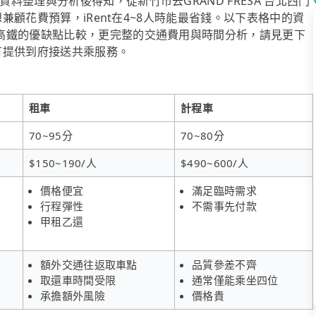
整理與分析後得知，從新竹市去GRAND FRESA 台北西門
想兼顧花費預算，iRent在4~8人時能最省錢。以下表格中的資
高鐵的優缺點比較，更完整的交通費用與時間分析，請見更下
也有提供到府接送共乘服務。
租車
計程車
70~95分
70~80分
$150~190/人
$490~600/人
價格便宜
滿足臨時需求
行程彈性
不需事先付款
甲租乙還
額外交通往返取車點
品質參差不齊
取還車時間受限
通常僅能乘坐四位
承擔額外風險
價格貴