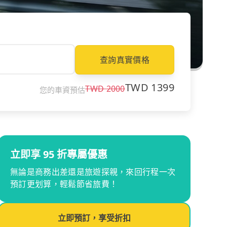
查詢真實價格
TWD
1399
TWD
2000
您的車資預估
立即享 95 折專屬優惠
無論是商務出差還是旅遊探親，來回行程一次
預訂更划算，輕鬆節省旅費！
立即預訂，享受折扣