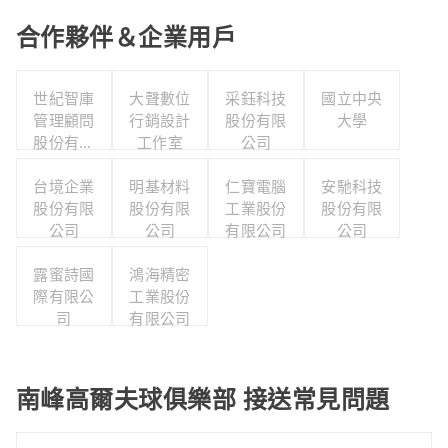
合作夥伴＆企業用戶
世紀智庫
大聲數位
采鈺科技
國立中央
管理顧問
行銷設計
股份有限
大學
股份有限
工作室
公司
公司
台境企業
明基材料
仁寶電腦
安馳科技
股份有限
股份有限
工業股份
股份有限
公司
公司
有限公司
公司
露蜜詩國
鴻海精密
際有限公
工業股份
司
有限公司
南峰高爾夫球俱樂部 接送常見問題