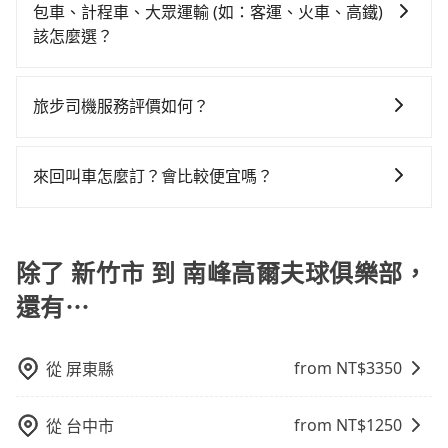
包車：優點是搭乘舒適可以根據自己的需求安排時間和
tripool可省高達$1,900。但如果要考慮到回程，南投縣
時40元路邊停車費用預估進去，但額外的汽車保險與可
包車、計程車、大眾運輸 (如：客運、火車、高鐵)
車接送，則每人平均花費約780元，費時1小時51分鐘。
地點上車較客製化。此外，司機還會提供各種旅遊建議
僅有合法計程車約340輛，數量約為新竹市的45%、密度
能的罰單都需自付。再者，和運的iRent只提供最基本的
該怎麼選？
長距離移動確實搭乘高鐵可以比坐車快1分鐘，但卻要額
與資訊。長途接送價格比計程車車資更優惠。 - 計程
僅雙北的0.2%，其叫車的難度是雙北市的490倍。綜合
車型，如Toyota Yaris、Prius C、Vios這類乘坐體驗較
外支出約180元的交通費，所以對於不是這麼趕時間的人
在選擇交通方式時，您可依下列建議的考慮因素做選
車：優點是24小時隨叫隨到，價格按錶計費，但若遇交
以上，無論在價格或服務品質上，tripool都是你從新竹
差的車款，如果人數超過四位，更是沒有較大的七人座
來說，預約tripool還是比較划算的。如果你僅有兩位乘
擇： 預算：不同交通工具價格不同，可先確定您的預
通塞車時亦會加收延遲費用，一般屬短程接駁為主。 -
市到南峰高爾夫球俱樂部的最佳選擇。
旅步司機服務評價如何？
或九人座可供選擇，而且無人租車最令人詬病的就是車
車，也可參考tripool的拼車共乘服務，最多可再節省
算。計程車最貴，而大眾運輸通常較便宜。 行程：需多
白牌車：優點是價格相對較低，有的還可喊價。但安全
況，打開車門才發現仍有上一組乘客遺留的垃圾或者撞
50%的交通費用。
在 Google 上關於旅步的評論中，許多人都給予旅步司
點停留的行程建議可選可客製化行程的包車，如果時間
性和服務質量無法保障，需要自行承擔風險，遇到狀況
凹的車門仍未被修理，每一次租車都好像在開樂透一
機非常高的評價，認為他們非常專業且親切！讓他們的
比較寬鬆且不介意耗時轉乘可選大眾運輸或較貴的計程
事後也無法申訴退費。
來回叫車怎麼訂？會比較便宜嗎？
樣。另外，偶爾也會遇到明明已經預約了時間但上一位
旅程更加順暢和舒適。」
車。 旅行人數：人數多時包車較方便舒適且每個人攤提
用戶卻遲遲尚未歸還，又或者要還車時卻偏偏找不到停
為了乘客未來可能的訂單修改或取消，每筆訂單只含一
下來的車資也比較便宜，人數少可搭乘大眾運輸或計程
車位，對於急著用車或者要載其他乘客的人來說就有不
趟車的資訊，所以如果需要來回叫車，請分兩筆訂單預
車。 時間：需在特定時間到達目的地可選包車或計程
小的風險。最後，雖然路邊隨租隨還看似方便，但實際
定。至於價格已經市場最優惠，並無特別針對來回車趟
除了 新竹市 到 南峰高爾夫球俱樂部，
車，不趕時間即可選用大眾運輸。 便利性：需要便利性
使用時還是有其區域的限制，實際可停靠的地點與你的
做額外折扣，但如果手上有優惠代碼，歡迎直接使用，
和方便性可選包車和計程車，喜歡探險和體驗當地文化
上下車地點仍有段距離，在遇到下雨天或者載行李時，
還有⋯
不限單程或來回。
則可搭乘大眾運輸。
就顯得非常不便。
from NT$
3350
從
屏東縣
from NT$
1250
從
台中市