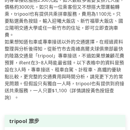
的專車接送服務2300元起，如人數較多需要安排九人座，
價格約3000元，如只有一位乘客但又不想搭大眾運輸轉
乘，tripool也有提供共乘拼車服務，費用為1100元。只
要點選黃色按鈕，輸入迎曦大飯店、新竹福華大飯店、國
立陽明交通大學或任一新竹市的住址，即可立即查詢車
費。
如果想知道包車或專車接送以外的交通選擇，在經過資料
整理與分析後得知，從新竹市去南峰高爾夫球俱樂部最快
的陸路交通是「tripool」專車接送，不過如果想兼顧花費
預算，iRent在3~8人時能最省錢。以下表格中的資料是預
設在3人時，專車接送、租車自駕、計程車、高鐵的優缺
點比較，更完整的交通費用與時間分析，請見更下方的常
見問題。但假設只有獨自一人時，tripool也有提供到府接
送共乘服務，一人只要$1,100（詳情請按黃色按鈕查
詢）。
tripool 旅步