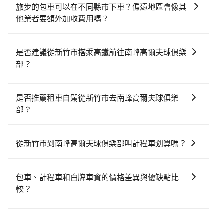
旅步的包車可以在不同縣市下車？偏遠地區會像其
他業者要額外加收費用嗎？
旅步的包車服務非常方便，您可以在不同縣市下車。對
於偏遠地區，我們提供的價格已經包含了所有基本的費
是否建議從新竹市搭乘高鐵前往南峰高爾夫球俱樂
用，不會像其他業者那樣收取額外費用。但如果您需要
部？
前往的地點屬於高海拔山區等特殊地點，就可能會需要
若要從新竹市區搭高鐵前往南峰高爾夫球俱樂部，高鐵
支付額外的費用，不過別擔心，您可以透過旅步官網查
乘坐舒適、省時、較貴！從最早07:02一直到23:32，新
詢到具體的費用。
是否推薦租車自駕從新竹市去南峰高爾夫球俱樂
竹-台中一天最多有61班次高鐵可搭乘。假設從新竹市東
部？
區前往最靠近的新竹高鐵站，叫一輛計程車花費約400
如果你有台灣駕照且對自己駕駛技術有信心，且在車上
元、車程約30分鐘。抵達高鐵站後，步行進站、現場購
時不需要閉目養神（因為要自己開車），最重要的是你
票並於月台排隊的時間約15分鐘，再乘坐24~32分鐘
從新竹市到南峰高爾夫球俱樂部叫計程車划算嗎？
當天就要來回，那在新竹路邊可隨租隨借的iRent應該是
（平均27分）的高鐵從新竹站前往台中高鐵站，每人票
如選擇小黃直達，在新竹可以透過app叫車的有55688台
你最便宜選擇。註冊完iRent的app後，可以每小時
價410元，再用10分鐘出站、等待車站前排班的計程
灣大車隊、Uber、Line Taxi、Yoxi等，如果在路邊攔不
$115~205承租小轎車，每公里再額外加收$3.2，從新竹
車，搭上小黃後約花35分鐘、車費900元後，抵達南峰
包車、計程車和白牌車資的價格差異與優缺點比
到車，也可考慮打電話至附近的計程車隊，如皇家789計
市（東區）到南峰高爾夫球俱樂部的花費預估為
高爾夫球俱樂部 (南投縣南投市) 的目的地。全程加上轉
較？
程車、龍信交通、987白牌計程車等叫車看看。依照里程
$1,900~2,450（金額差異來自於平假日、車款差異、抵
車時間共1小時50分鐘，假設3位同行，高鐵加轉乘之平
包車、計程車或白牌車。主要價格差異和優缺點如下： -
跳錶計算，價格約為3,495~4,200元間，但如改預約
達目的地後多久原路返回），雖已將eTag和可能的每小
均每人花費為840元。但如果全程使用tripool並到府專