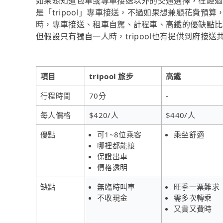
如果想知道包車或專車接送以外的交通選擇，在經過
是「tripool」專車接送，不過如果想兼顧花費預算
時，專車接送、租車自駕、計程車、高鐵的優缺點比
但假設只有獨自一人時，tripool也有提供到府接
項目
tripool 旅步
高鐵
行程時間
70分
-
每人價格
$420/人
$440/人
優點
可1~8位乘客
乘坐舒適
哪裡都能接
保證出車
價格透明
缺點
無臨時叫車
旺季一票難求
不收現金
需多次轉乘
又貴又費時