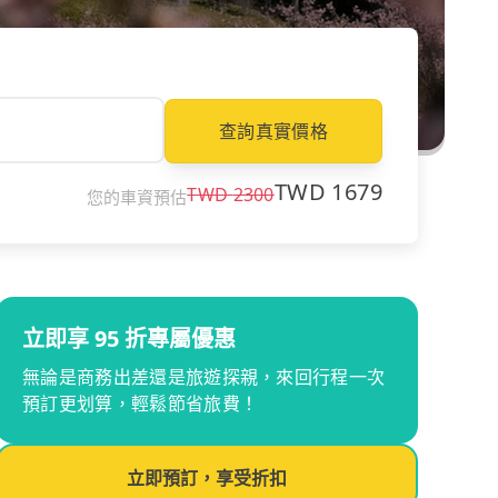
查詢真實價格
TWD
1679
TWD
2300
您的車資預估
立即享 95 折專屬優惠
無論是商務出差還是旅遊探親，來回行程一次
預訂更划算，輕鬆節省旅費！
立即預訂，享受折扣