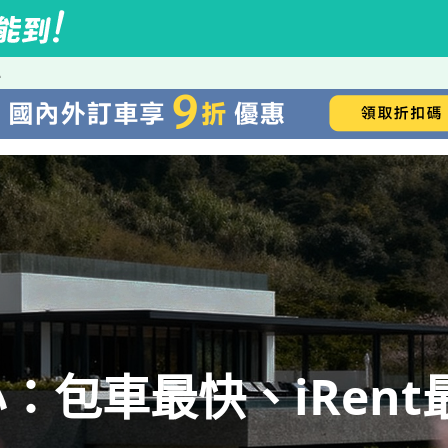
小
：包車最快、iRent