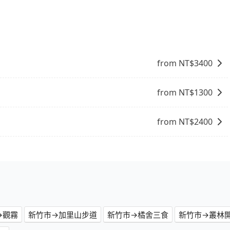
一些不同之處： 計時包車：計時包車是按照用車時間來計費，
定一定時間的包車服務。這種服務適用於需要在城市內多個地
。 點到點包車：點到點包車是按照里程和目的地來計費，客戶
和里程來計算費用。這種服務通常適用於單程或從一個城市到另
from NT$
3400
from NT$
1300
from NT$
2400
→觀霧
新竹市→加里山步道
新竹市→橘舍三食
新竹市→叢林開始