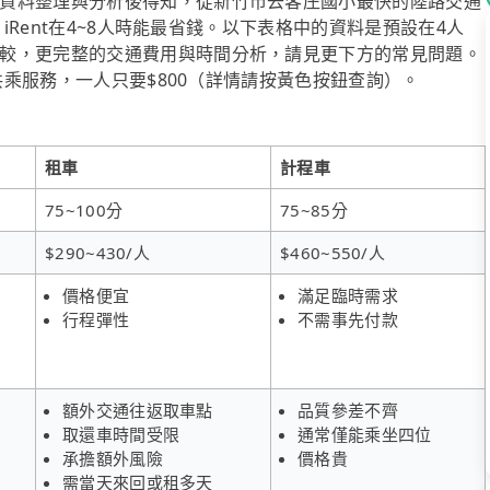
資料整理與分析後得知，從新竹市去客庄國小最快的陸路交通
，iRent在4~8人時能最省錢。以下表格中的資料是預設在4人
較，更完整的交通費用與時間分析，請見更下方的常見問題。
送共乘服務，一人只要$800（詳情請按黃色按鈕查詢）。
租車
計程車
75~100分
75~85分
$290~430/人
$460~550/人
價格便宜
滿足臨時需求
行程彈性
不需事先付款
額外交通往返取車點
品質參差不齊
取還車時間受限
通常僅能乘坐四位
承擔額外風險
價格貴
需當天來回或租多天