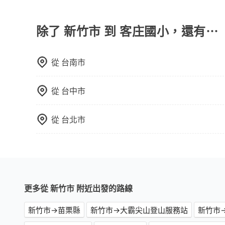
計時包車和點到點包車都是包車服務的形式，但有
通常以每小時為單位，客戶可以根據自己的需要預
點間來回穿梭的客戶，例如市區觀光、商務差旅等
除了 新竹市 到 客庄國小，還有⋯
可以預先告知出發地點A到目的地B，會根據路線
一個城市的長途包車。
從
台南市
從
台中市
從
台北市
更多從 新竹市 附近出發的路線
新竹市→苗栗縣
新竹市→大霸尖山登山服務站
新竹市