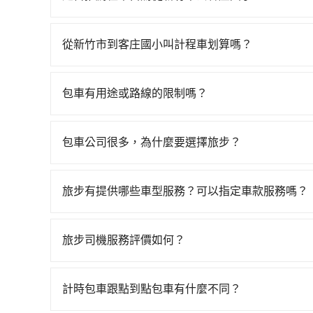
高鐵站，叫一輛計程車花費約400元、車程約30
如果你有台灣駕照且對自己駕駛技術有信心，且在
約15分鐘，再乘坐10~12分鐘（平均10分）的高
天就要來回，那在新竹路邊可隨租隨借的iRent應該
站、等待車站前排班的計程車，搭上小黃後約花40分
從新竹市到客庄國小叫計程車划算嗎？
$115~205承租小轎車，每公里再額外加收$3.2，
地。全程加上轉車時間共1小時33分鐘，假設4位同
如選擇小黃直達，在新竹可以透過app叫車的有55688台
額差異來自於平假日、車款差異、抵達目的地後多久
tripool並到府專車接送，則每人平均花費約42
到車，也可考慮打電話至附近的計程車隊，如龍信交
用預估進去，但額外的汽車保險與可能的罰單都需自付。
少額外負擔20元車資，而且更會額外浪費25分鐘在轉
包車有用途或路線的限制嗎？
計算，價格約為1,845~2,200元間，但如改預約t
Yaris、Prius C、Vios這類乘坐體驗較差
以下要乘車，也可參考tripool的拼車共乘服務，
不管是從新竹市前往客庄國小或是全台灣任何地方
程車約380輛，數量約為新竹市的50%、密度僅雙北
擇，而且無人租車最令人詬病的就是車況，打開車
車旅遊、參加喜宴/喪禮、就醫回診、登山露營、
在價格或服務品質上，tripool都是你從新竹市到
理，每一次租車都好像在開樂透一樣。另外，偶爾
包車公司很多，為什麼要選擇旅步？
叫車、機場接送、定期洗腎、包月上下班，或者任何跨
又或者要還車時卻偏偏找不到停車位，對於急著用
旅步非常重視司機的審查和車輛的維護，我們的價
點以前完成預約，隔天保證出車。如需公司報帳打
邊隨租隨還看似方便，但實際使用時還是有其區域
供更彈性的取消訂單規定，並致力於提供高品質的
旅步有提供哪些車型服務？可以指定車款服務嗎？
遇到下雨天或者載行李時，就顯得非常不便。
旅步有提供小轎車、休旅車、九人座供您選擇，若
專人回覆您。
旅步司機服務評價如何？
在 Google 上關於旅步的評論中，許多人都給
程更加順暢和舒適。」
計時包車跟點到點包車有什麼不同？