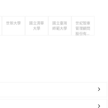
世新大學
國立清華
國立臺灣
世紀智庫
大學
師範大學
管理顧問
股份有限
公司
費時、轉車麻煩！新竹-苗栗雖然一天最多時有30班車次，
時段，還是要找其他交通方案。假設從新竹市東區前往最靠近的新竹