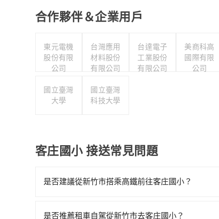
合作夥伴＆企業用戶
東元電機
台灣應用
台達電子
美商科高
股份有限
材料股份
工業股份
國際有限
公司
有限公司
有限公司
公司
國立臺灣
國立臺灣
大學
科技大學
客庄國小 接送常見問題
是否建議從新竹市搭乘高鐵前往客庄國小？
從新竹搭高鐵去客庄國小絕非最佳選擇，高鐵較貴、
從最早07:02到23:32，過了末班車到清晨的
是否推薦租車自駕從新竹市去客庄國小？