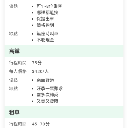
優點
可1~8位乘客
哪裡都能接
保證出車
價格透明
缺點
無臨時叫車
不收現金
高鐵
行程時間
75分
每人價格
$420/人
優點
乘坐舒適
缺點
旺季一票難求
需多次轉乘
又貴又費時
租車
行程時間
45~70分