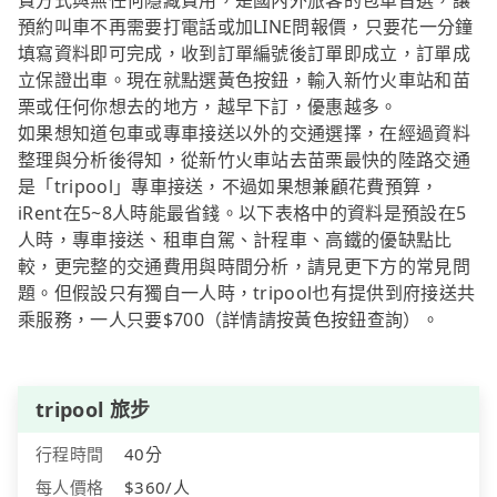
費方式與無任何隱藏費用，是國內外旅客的包車首選，讓
預約叫車不再需要打電話或加LINE問報價，只要花一分鐘
填寫資料即可完成，收到訂單編號後訂單即成立，訂單成
立保證出車。現在就點選黃色按鈕，輸入新竹火車站和苗
栗或任何你想去的地方，越早下訂，優惠越多。
如果想知道包車或專車接送以外的交通選擇，在經過資料
整理與分析後得知，從新竹火車站去苗栗最快的陸路交通
是「tripool」專車接送，不過如果想兼顧花費預算，
iRent在5~8人時能最省錢。以下表格中的資料是預設在5
人時，專車接送、租車自駕、計程車、高鐵的優缺點比
較，更完整的交通費用與時間分析，請見更下方的常見問
題。但假設只有獨自一人時，tripool也有提供到府接送共
乘服務，一人只要$700（詳情請按黃色按鈕查詢）。
tripool 旅步
行程時間
40分
每人價格
$360/人