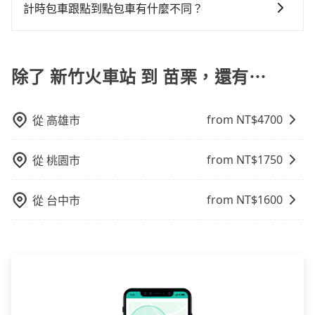
一次使用tripool的會擔心價格比市價便宜不少，是不是
帳，完全符合台灣的法律規範。
計時包車跟點到點包車有什麼不同？
使用時還是有其區域的限制，實際可停靠的地點與你的
因為司機素質比較差、車上會有煙味、或者車齡過大，
上下車地點仍有段距離，在遇到下雨天或者載行李時，
計時包車和點到點包車都是包車服務的形式，但有一些
但事實恰恰相反。tripool不僅有嚴密的篩選機制，定期
就顯得非常不便。
不同之處： 計時包車：計時包車是按照用車時間來計
淘汰顧客評分較低的司機，且車輛均要求5年內新車，司
費，通常以每小時為單位，客戶可以根據自己的需要預
除了 新竹火車站 到 苗栗，還有⋯
機也絕對不會在車內吸煙，於新冠肺炎期間也絕對全程
定一定時間的包車服務。這種服務適用於需要在城市內
配戴口罩。tripool之所以能將價格壓在市價7~8折的主
多個地點間來回穿梭的客戶，例如市區觀光、商務差旅
因來自於自行研發的AI車輛調度演算法，能有效降低空
from NT$
4700
從
高雄市
等。 點到點包車：點到點包車是按照里程和目的地來計
車率，也就是提高俗稱「回頭車」的比例。這不僅體現
費，客戶可以預先告知出發地點A到目的地B，會根據路
在成本的控制，更是在傳統旺季（年假、端午、中秋、
線和里程來計算費用。這種服務通常適用於單程或從一
雙十等）能用更少的司機來服務更多的旅客，意味著使
from NT$
1750
從
桃園市
個城市到另一個城市的長途包車。
用到不熟悉的司機或者轉單給其他車行的情況比同行更
低，如此便反應在服務品質的控管會更佳。但tripool網
from NT$
1600
從
台中市
站上的價格是動態的，一般來說越早預訂價格越優，且
保證前一天中午以前均可全額取消退費，如已經決定好
要從新竹火車站去苗栗，請儘早下訂以把握最划算的價
格。