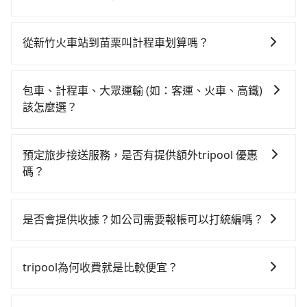
次，從最早07:02到23:32，過了末班車到清晨的時段，
如果你有台灣駕照且對自己駕駛技術有信心，且需要絕
還是要找其他交通方案。假設從新竹火車站 (新竹市東
對的時間彈性，最重要的是你當天就要來回，那在新竹
區) 前往最靠近的新竹高鐵站，叫一輛計程車花費約400
從新竹火車站到苗栗叫計程車划算嗎？
路邊可隨租隨借的iRent應該是你最便宜選擇。註冊完
元、車程約26分鐘。抵達高鐵站後，步行進站、現場購
如選擇小黃直達，在新竹可以透過app叫車的有55688台
iRent的app後，可以每小時$115~205承租小轎車，每
票並於月台排隊的時間約15分鐘，再乘坐10~12分鐘
灣大車隊、Uber、Line Taxi、Yoxi等，如果在路邊攔不
公里再額外加收$3.2，從新竹火車站到苗栗的花費預估
（平均10分）的高鐵從新竹站前往苗栗高鐵站，每人票
包車、計程車、大眾運輸 (如：客運、火車、高鐵)
到車，也可考慮打電話至新竹火車站附近的計程車隊，
為$800~1,250（金額差異來自於平假日、車款差異、抵
價140元，再用5分鐘出站、等待車站前排班的計程車，
該怎麼選？
如東大653計程車、順達計程車、金立衛星車隊等叫車看
達目的地後多久原路返回），雖已將eTag和可能的每小
搭上小黃後約花19分鐘、車費300元後，抵達苗栗 (苗栗
在選擇交通方式時，您可依下列建議的考慮因素做選
看。依照里程跳錶計算，價格約為1,170~1,400元間，若
時40元路邊停車費用預估進去，但額外的汽車保險與可
縣苗栗市) 的目的地。全程加上轉車時間共1小時15分
擇： 預算：不同交通工具價格不同，可先確定您的預
改選tripool的專車服務可再更便宜。但如果要考慮到回
能的罰單都需自付。再者，和運的iRent只提供最基本的
預定旅步接送服務，是否有提供額外tripool 優惠
鐘，假設5位同行，高鐵加轉乘之平均每人花費為420
算。計程車最貴，而大眾運輸通常較便宜。 行程：需多
程，苗栗縣僅有合法計程車約380輛，數量約為新竹市的
車型，如Toyota Yaris、Prius C、Vios這類乘坐體驗較
碼？
元。但如果全程使用tripool並到府專車接送，則每人平
點停留的行程建議可選可客製化行程的包車，如果時間
50%、密度僅雙北的0.5%，其叫車的難度是雙北市的
差的車款，如果人數超過四位，更是沒有較大的七人座
均花費約360元，費時42分鐘。選擇搭乘高鐵而不預約
旅步有針對已訂購去程，但也有回程需求的乘客提供95
比較寬鬆且不介意耗時轉乘可選大眾運輸或較貴的計程
190倍。雖然新竹火車站到苗栗的跳表小黃可能較為便
或九人座可供選擇，而且無人租車最令人詬病的就是車
包車，不僅每人至少額外負擔60元車資，而且更會額外
折優惠，只需在預定去程時勾選下方選項：「預定來
車。 旅行人數：人數多時包車較方便舒適且每個人攤提
宜，但當你們人數超過四位時，叫兩輛計程車的費用就
是否會提供收據？如公司需要報帳可以打統編嗎？
況，打開車門才發現仍有上一組乘客遺留的垃圾或者撞
浪費33分鐘在轉乘與等車上，現在還不馬上來預約
回，價錢更優惠」，即可獲取回程95折折價券，供您預
下來的車資也比較便宜，人數少可搭乘大眾運輸或計程
貴了，改預約一輛tripool的九人座廂型車最高可省
凹的車門仍未被修理，每一次租車都好像在開樂透一
tripool！如果你是三人以下要乘車，也可參考tripool的
在乘車結束後一週內，tripool都會透過第三方系統寄出
定回程時使用。
車。 時間：需在特定時間到達目的地可選包車或計程
$500。
樣。另外，偶爾也會遇到明明已經預約了時間但上一位
拼車共乘服務，最多可再節省50%的交通費用。
旅行業代收轉付電子收據，如果公司需要報公帳，在預
車，不趕時間即可選用大眾運輸。 便利性：需要便利性
tripool為何收費就是比較便宜？
用戶卻遲遲尚未歸還，又或者要還車時卻偏偏找不到停
約付款前可以輸入公司的抬頭與統編，可向國稅局報
和方便性可選包車和計程車，喜歡探險和體驗當地文化
車位，對於急著用車或者要載其他乘客的人來說就有不
對於平常就有在使用長程專車接送服務的乘客來說，第
帳，且免加收5%稅金。在收到後，可自行列印留存或報
則可搭乘大眾運輸。
小的風險。最後，雖然路邊隨租隨還看似方便，但實際