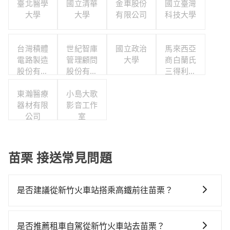
臺北醫學
國立清華
金車股份
國立臺灣
大學
大學
有限公司
科技大學
台灣積體
世紀智庫
國立政治
馬來西亞
電路製造
管理顧問
大學
商白蘭氏
股份有限
股份有限
三得利股
公司
公司
份有限公
東瀚醫療
小島大歌
司台灣分
器材有限
影音工作
公司
公司
室
苗栗 接送常見問題
是否建議從新竹火車站搭乘高鐵前往苗栗？
從新竹火車站搭高鐵去苗栗絕非最佳選擇，高鐵較貴、
費時、轉車麻煩！新竹-苗栗雖然一天最多時有30班車
是否推薦租車自駕從新竹火車站去苗栗？