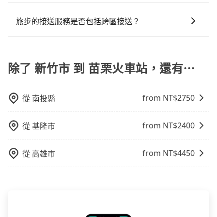
便，但實際使用時還是有其區域的限制，實際可停靠的
tripool除了共乘拼車服務外，也有包車到府接送服務，
務，是絕大多數乘客出行的最佳選擇。
地點與你的上下車地點仍有段距離，在遇到下雨天或者
預約時都依照乘客需求做選擇。如需專車接送，車內除
旅步的接送服務是否包括跨區接送？
載行李時，就顯得非常不便。
了司機以外，從上車到下車期間，都不會再有其他陌生
是的，旅步的接送服務包括跨區接送。無論您是台灣哪
人出現。如選擇共乘服務，則會依照其他共乘乘客做彈
一個角落出發，旅步都能提供跨區接送服務，將您安
性調度安排，路線上會盡可能以順路為優先，載客數也
全、舒適地送達台灣各地的目的地。
除了 新竹市 到 苗栗火車站，還有⋯
不會超過座位的上限。
from NT$
2750
從
南投縣
from NT$
2400
從
基隆市
from NT$
4450
從
高雄市