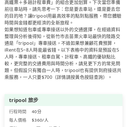
高鐵票＋多趟計程車費」的組合更加划算。下次當您準備
前往車站時，請先思考一下：您是要去車站，還是要去您
的目的地？讓tripool用最高效率的點到點服務，帶您體驗
時間與金錢都更經濟的全新旅程。
如果想知道包車或專車接送以外的交通選擇，在經過資料
整理與分析後得知，從新竹市去苗栗火車站最快的陸路交
通是「tripool」專車接送，不過如果想兼顧花費預算，
iRent在5~8人時能最省錢。以下表格中的資料是預設在5
人時，專車接送、租車自駕、計程車、高鐵的優缺點比
較，更完整的交通費用與時間分析，請見更下方的常見問
題。但假設只有獨自一人時，tripool也有提供到府接送共
乘服務，一人只要$700（詳情請按黃色按鈕查詢）。
tripool 旅步
行程時間
40分
每人價格
$360/人