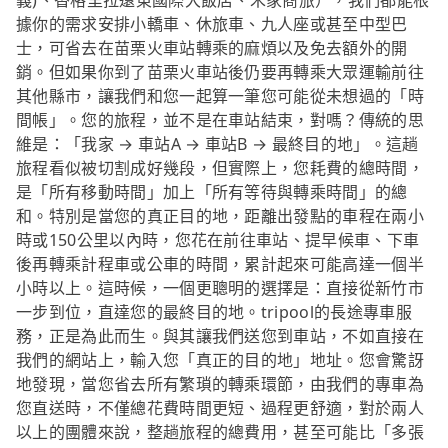
義)、香格里拉遠東國際大飯店、禾家商旅），我們都能根
據你的需求安排小轎車、休旅車、九人座或甚至中型巴
士，可省去在苗栗火車站轉乘的麻煩以及免去額外的開
銷。但如果你到了苗栗火車站後仍要再轉乘大眾運輸前往
其他縣市，讓我們和您一起算一筆您可能從未想過的「時
間帳」。您的旅程，並不是在車站結束，對嗎？傳統的思
維是：「我家 → 車站A → 車站B → 最終目的地」。這趟
旅程看似被切割成好幾段，但實際上，您耗費的總時間，
是「所有移動時間」加上「所有等待與轉乘時間」的總
和。特別是當您的真正目的地，距離出發點的車程在兩小
時或150公里以內時，您花在前往車站、提早候車、下車
後再轉乘計程車或公車的時間，累計起來可能高達一個半
小時以上。這時候，一個更聰明的選擇是：直接從新竹市
一步到位，直達您的最終目的地。tripool的長途專車服
務，正是為此而生。與其讓我們送您到車站，不如直接在
我們的網站上，輸入您「真正的目的地」地址。您會驚訝
地發現，當您省去所有繁瑣的轉乘環節，由我們的專車為
您直送時，不僅總花費時間更短、過程更舒適，對於兩人
以上的團體來說，整趟旅程的總費用，甚至可能比「多張