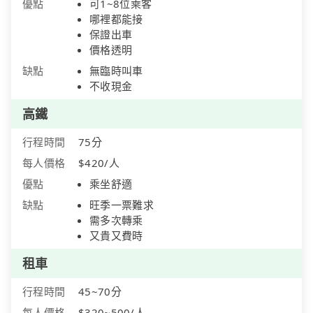
優點
可1~8位乘客
哪裡都能接
保證出車
價格透明
缺點
無臨時叫車
不收現金
高鐵
行程時間
75分
每人價格
$420/人
優點
乘坐舒適
缺點
旺季一票難求
需多次轉乘
又貴又費時
租車
行程時間
45~70分
每人價格
$320~500/人