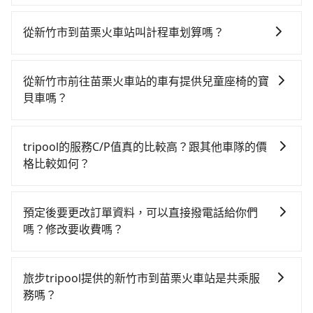
如果你有台灣駕照且對自己駕駛技術有信心，且需要絕
還是要找其他交通方案。假設從新竹市東區前往最靠近
對的時間彈性，最重要的是你當天就要來回，那在新竹
的新竹高鐵站，叫一輛計程車花費約400元、車程約30
從新竹市到苗栗火車站叫計程車划算嗎？
路邊可隨租隨借的iRent應該是你最便宜選擇。註冊完
分鐘。抵達高鐵站後，步行進站、現場購票並於月台排
如選擇小黃直達，在新竹可以透過app叫車的有55688台
iRent的app後，可以每小時$115~205承租小轎車，每
隊的時間約15分鐘，再乘坐10~12分鐘（平均10分）的
灣大車隊、Uber、Line Taxi、Yoxi等，如果在路邊攔不
公里再額外加收$3.2，從新竹市（東區）到苗栗火車站
高鐵從新竹站前往苗栗高鐵站，每人票價140元，再用5
從新竹市前往苗栗火車站的車有提供兒童座椅的寶
到車，也可考慮打電話至附近的計程車隊，如皇家789計
的花費預估為$800~1,250（金額差異來自於平假日、車
分鐘出站、等待車站前排班的計程車，搭上小黃後約花
貝車嗎？
程車、東大653計程車、佳富車行等叫車看看。依照里程
款差異、抵達目的地後多久原路返回），雖已將eTag和
20分鐘、車費300元後，抵達苗栗火車站 (苗栗縣苗栗市)
台灣法律有規定，無論年紀大小，所有乘客乘車時均需
跳錶計算，價格約為1,170~1,400元間，若改選tripool
可能的每小時40元路邊停車費用預估進去，但額外的汽
的目的地。全程加上轉車時間共1小時15分鐘，假設5位
繫好安全帶，如四歲以下或身高不足的幼童無法正常綁
的專車服務可再更便宜。但如果要考慮到回程，苗栗縣
車保險與可能的罰單都需自付。再者，和運的iRent只提
tripool的服務C/P值真的比較高？跟其他車隊的價
同行，高鐵加轉乘之平均每人花費為420元。但如果全程
安全帶，則需使用嬰兒/兒童座椅或輔以增高墊。如有幼
僅有合法計程車約380輛，數量約為新竹市的50%、密度
供最基本的車型，如Toyota Yaris、Prius C、Vios這類
格比較如何？
使用tripool並到府專車接送，則每人平均花費約360
童同行，在預訂tripool的寶貝車時，可以直接在網站勾
僅雙北的0.5%，其叫車的難度是雙北市的190倍。雖然
乘坐體驗較差的車款，如果人數超過四位，更是沒有較
元，費時42分鐘。選擇搭乘高鐵而不預約包車，不僅每
在服務品質許可下，乘客當然希望價格越便宜越好，而
選租用適合1~4歲的兒童汽車座椅或4歲以上的增高墊，
新竹市區到苗栗火車站的跳表小黃可能較為便宜，但當
大的七人座或九人座可供選擇，而且無人租車最令人詬
人至少額外負擔60元車資，而且更會額外浪費33分鐘在
市場上稍具規模且合法經營的業者，有以短程與城市為
如有新生兒需要0~1歲的嬰兒後向汽座，可先向客服人員
你們人數超過四位時，叫兩輛計程車的費用就貴了，改
預定後要更改訂單資料，可以直接撥電話給你們
病的就是車況，打開車門才發現仍有上一組乘客遺留的
轉乘與等車上，現在還不馬上來預約tripool！如果你是
主的台灣大車隊、大都會、LINE Taxi、Uber，機場接送
確認庫存再行租用，每個300元。當然，更鼓勵父母自行
預約一輛tripool的九人座廂型車最高可省$500。
嗎？修改要收費嗎？
垃圾或者撞凹的車門仍未被修理，每一次租車都好像在
三人以下要乘車，也可參考tripool的拼車共乘服務，最
則有肯驛、全鋒、格上租車、和運租車，包車旅遊則是
攜帶汽車座椅，不僅家中小寶貝坐的舒適習慣。
開樂透一樣。另外，偶爾也會遇到明明已經預約了時間
多可再節省50%的交通費用。
您可以透過官網的文字客服或回覆訂單確認信，告知您
KKDAY、KLOOK、叫車吧等。tripool旅步專注在長程
但上一位用戶卻遲遲尚未歸還，又或者要還車時卻偏偏
想要更改的資訊。只要在用車前一天凌晨六點前完成更
單程接送與跨縣市計時包車，不論從哪邊去哪裡（當然
旅步tripool提供的新竹市到苗栗火車站是共乘服
找不到停車位，對於急著用車或者要載其他乘客的人來
改申請，就無需再支付任何行政費用。
也包括新竹市去苗栗火車站），全台保證出車。由於有
務嗎？
說就有不小的風險。最後，雖然路邊隨租隨還看似方
高效的車輛調度能力，能以市價7~8折提供專車到府服