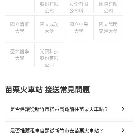
股份有限
股份有限
國際有限
公司
公司職工
公司
福利委員
國立清華
國立成功
國立中央
會
國立陽明
大學
大學
大學
交通大學
臺北醫學
光寶科技
大學
股份有限
公司
苗栗火車站 接送常見問題
是否建議從新竹市搭乘高鐵前往苗栗火車站？
從新竹搭高鐵去苗栗火車站絕非最佳選擇，高鐵較貴、
費時、轉車麻煩！新竹-苗栗雖然一天最多時有30班車
是否推薦租車自駕從新竹市去苗栗火車站？
次，從最早07:02到23:32，過了末班車到清晨的時段，