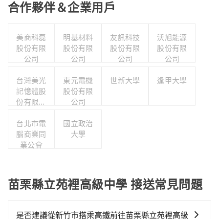
合作夥伴＆企業用戶
美商科磊
明基材料
友訊科技
沃旭能源
股份有限
股份有限
股份有限
股份有限
公司
公司
公司
公司
台灣美光
東元電機
世新大學
逢甲大學
記憶體股
股份有限
份有限公
公司
司
台北市電
國立政治
腦商業同
大學
業公會
苗栗縣立苑裡高級中學 接送常見問題
是否建議從新竹市搭乘高鐵前往苗栗縣立苑裡高級