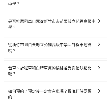
中學？
從新竹搭高鐵去苗栗縣立苑裡高級中學絕非最佳選擇，
高鐵較貴、費時、轉車麻煩！新竹-苗栗雖然一天最多時
是否推薦租車自駕從新竹市去苗栗縣立苑裡高級中
有30班車次，從最早07:02到23:32，過了末班車到清晨
學？
的時段，還是要找其他交通方案。假設從新竹市北區前
如果你有台灣駕照且對自己駕駛技術有信心，且在車上
往最靠近的新竹高鐵站，叫一輛計程車花費約400元、車
時不需要閉目養神（因為要自己開車），最重要的是你
程約25分鐘。抵達高鐵站後，步行進站、現場購票並於
從新竹市到苗栗縣立苑裡高級中學叫計程車划算
當天就要來回，那在新竹路邊可隨租隨借的iRent應該是
月台排隊的時間約15分鐘，再乘坐10~12分鐘（平均10
嗎？
你最便宜選擇。註冊完iRent的app後，可以每小時
分）的高鐵從新竹站前往苗栗高鐵站，每人票價140元，
如選擇小黃直達，在新竹可以透過app叫車的有55688台
$115~205承租小轎車，每公里再額外加收$3.2，從新竹
再用5分鐘出站、等待車站前排班的計程車，搭上小黃後
灣大車隊、Uber、Line Taxi、Yoxi等，如果在路邊攔不
市（北區）到苗栗縣立苑裡高級中學的花費預估為
約花40分鐘、車費800元後，抵達苗栗縣立苑裡高級中
包車、計程車和白牌車資的價格差異與優缺點比
到車，也可考慮打電話至附近的計程車隊，如
$900~1,400（金額差異來自於平假日、車款差異、抵達
學 (苗栗縣苑裡鎮) 的目的地。全程加上轉車時間共1小時
較？
Fast&Fervor車行、新竹金峰957計程車、TAXI東亞899
目的地後多久原路返回），雖已將eTag和可能的每小時
30分鐘，假設3位同行，高鐵加轉乘之平均每人花費為
包車、計程車或白牌車。主要價格差異和優缺點如下： -
計程車等叫車看看。依照里程跳錶計算，價格約為
40元路邊停車費用預估進去，但額外的汽車保險與可能
540元。但如果全程使用tripool並到府專車接送，則每
包車：優點是搭乘舒適可以根據自己的需求安排時間和
1,520~1,800元間，若改選tripool的專車服務可再更便
的罰單都需自付。再者，和運的iRent只提供最基本的車
如何預約？預定後一定會有車嗎？最晚何時要預
人平均花費約500元，費時53分鐘。選擇搭乘高鐵而不
地點上車較客製化。此外，司機還會提供各種旅遊建議
宜。但如果要考慮到回程，苗栗縣僅有合法計程車約380
型，如Toyota Yaris、Prius C、Vios這類乘坐體驗較差
約？
預約包車，不僅每人至少額外負擔40元車資，而且更會
與資訊。長途接送價格比計程車車資更優惠。 - 計程
輛，數量約為新竹市的50%、密度僅雙北的0.5%，其叫
的車款，如果人數超過四位，更是沒有較大的七人座或
額外浪費37分鐘在轉乘與等車上，現在還不馬上來預約
如要預約從新竹市前往苗栗縣立苑裡高級中學的專車接
車：優點是24小時隨叫隨到，價格按錶計費，但若遇交
車的難度是雙北市的190倍。綜合以上，無論在價格或服
九人座可供選擇，而且無人租車最令人詬病的就是車
tripool！如果你僅有兩位乘車，也可參考tripool的拼車