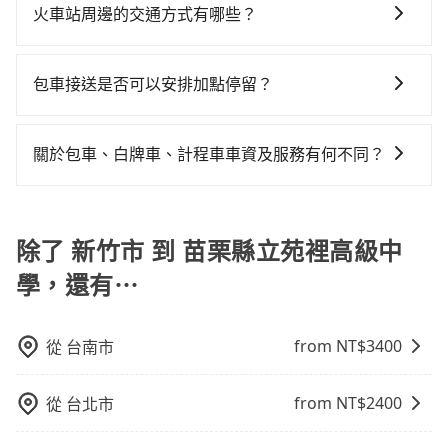
送服務，可直接線上輸入上下車地點或地址，三秒內即
通塞車時亦會加收延遲費用，一般屬短程接駁為主。 -
務品質上，tripool都是你從新竹市到苗栗縣立苑裡高級
火車站周邊的交通方式有哪些？
況，打開車門才發現仍有上一組乘客遺留的垃圾或者撞
共乘服務，最多可再節省50%的交通費用。
可查到真實價格，照著步驟填寫完乘客資料與線上刷
白牌車：優點是價格相對較低，有的還可喊價。但安全
中學的最佳選擇。
凹的車門仍未被修理，每一次租車都好像在開樂透一
火車站通常是城市的交通樞紐，以下是火車站常見交通
卡，訂單即成立。在拿到訂單編號後，隨即會在手機上
性和服務質量無法保障，需要自行承擔風險，遇到狀況
樣。另外，偶爾也會遇到明明已經預約了時間但上一位
方式： 公車或客運：乘坐公車或客運到達或離開火車
收到簡訊以及電子郵件確認信，如此就完成預約了，而
事後也無法申訴退費。
包車接送是否可以安排加點停留？
用戶卻遲遲尚未歸還，又或者要還車時卻偏偏找不到停
站，相對便宜經濟。 計程車：乘坐計程車到達或離開火
司機與車輛的詳細資料，將於乘車前一晚八點透過SMS
車位，對於急著用車或者要載其他乘客的人來說就有不
是的，我們提供您付費使用的加點服務，您可以在預訂
車站，方便快捷但昂貴。 捷運/輕軌：通過捷運或輕軌到
和EMAIL提供。一旦付款完畢，tripool保證出車。一般
小的風險。最後，雖然路邊隨租隨還看似方便，但實際
時設置加點停留，我們會根據您的需求安排路線。
達或離開火車站，快捷便利。 包車：預定包車到達或離
建議出發前一天中午以前完成預約，越早下訂價格越低
關於包車、白牌車、計程車車資及服務有何不同？
使用時還是有其區域的限制，實際可停靠的地點與你的
開火車站，是最便利的，無需與人共乘、快速抵達。
價，如臨時需要，前一天傍晚五點前仍會收單，最遲如
上下車地點仍有段距離，在遇到下雨天或者載行李時，
包車、白牌車、計程車三種交通方式的價格及服務說
當天下午過後乘車，四小時前仍能預約。
就顯得非常不便。
明： 包車：可以依照個人行程需要靈活安排時間，價格
依平台預定時價格而定，通常愈長程價格CP值愈高。 計
除了 新竹市 到 苗栗縣立苑裡高級中
程車：可24小時隨叫隨到，價格依跳錶而定，如有塞車
學，還有⋯
也會計算延遲費用，最終價格通常要下車時才知。價格
比包車貴。 白牌車：通常價格較包車便宜，但司機素
質、品質不一，如行程有問題，事後無法提供客服申訴
from NT$
3400
從
台南市
處理。
from NT$
2400
從
台北市