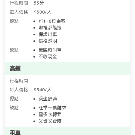
行程時間
55分
每人價格
$500/人
優點
可1~8位乘客
哪裡都能接
保證出車
價格透明
缺點
無臨時叫車
不收現金
高鐵
行程時間
每人價格
$540/人
優點
乘坐舒適
缺點
旺季一票難求
需多次轉乘
又貴又費時
租車