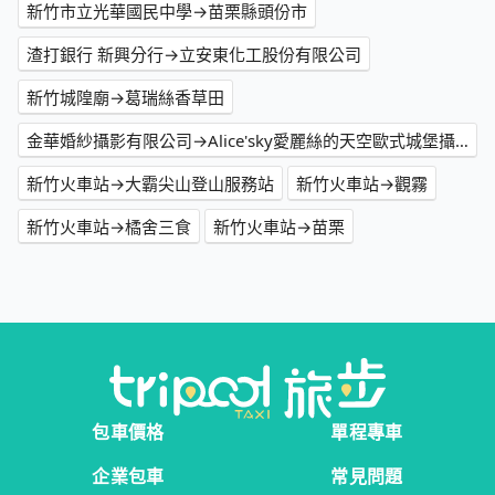
新竹市立光華國民中學→苗栗縣頭份市
渣打銀行 新興分行→立安東化工股份有限公司
新竹城隍廟→葛瑞絲香草田
金華婚紗攝影有限公司→Alice'sky愛麗絲的天空歐式城堡攝影莊園
新竹火車站→大霸尖山登山服務站
新竹火車站→觀霧
新竹火車站→橘舍三食
新竹火車站→苗栗
包車價格
單程專車
企業包車
常見問題