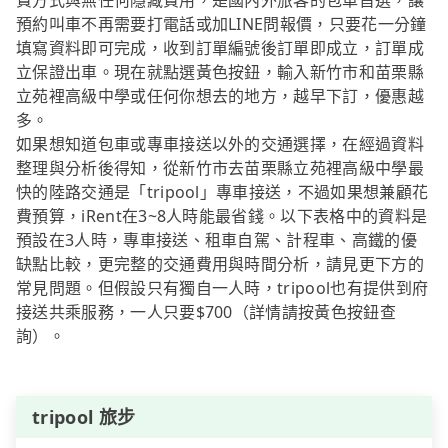
費方式與無任何隱藏費用，是國內外旅客的包車首選，讓
預約叫車不再需要打電話或加LINE問報價，只要花一分鐘
填寫資料即可完成，收到訂單編號後訂單即成立，訂單成
立保證出車。現在就點選黃色按鈕，輸入新竹市和苗栗縣
立苑裡高級中學或任何你想去的地方，越早下訂，優惠越
多。
如果想知道包車或專車接送以外的交通選擇，在經過資料
整理與分析後得知，從新竹市去苗栗縣立苑裡高級中學最
快的陸路交通是「tripool」專車接送，不過如果想兼顧花
費預算，iRent在3~8人時能最省錢。以下表格中的資料是
預設在3人時，專車接送、租車自駕、計程車、高鐵的優
缺點比較，更完整的交通費用與時間分析，請見更下方的
常見問題。但假設只有獨自一人時，tripool也有提供到府
接送共乘服務，一人只要$700（詳情請按黃色按鈕查
詢）。
tripool 旅步