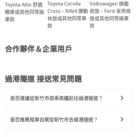
Volkswagen 旗艦
Toyota Corolla
Toyota Altis 舒適
商旅、Ford 家用商
Cross、RAV4 運動
轎車或其他同等級
旅或其他同等級車
休旅或其他同等車
車款
款
款
合作夥伴＆企業用戶
過港隧道 接送常見問題
是否建議從新竹市搭乘高鐵前往過港隧道？
從新竹搭高鐵去過港隧道絕非最佳選擇，高鐵較貴、費
時、轉車麻煩！新竹-苗栗雖然一天最多時有30班車次，
是否推薦租車自駕從新竹市去過港隧道？
從最早07:02到23:32，過了末班車到清晨的時段，還是
如果你有台灣駕照且對自己駕駛技術有信心，且需要絕
要找其他交通方案。假設從新竹市東區前往最靠近的新