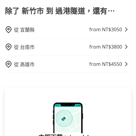
9人以上之廂型車，其實屬違法。在現行法律下，營業小
遮住司機視線、不會破壞車體、不影響行車安全，會讓
處理。
李時，就顯得非常不便。
客車最多座位數量就是9人，如扣掉司機就只能乘坐8位
除了 新竹市 到 過港隧道，還有⋯
乘客盡量塞、盡量放。在預定前，建議先丈量好尺寸，
乘客，如果要10人以上就是營業大客車的範疇，也就是
並事先透過官網的線上客服洽詢，確認沒問題再下訂。
中型巴士或大型遊覽車。非法改裝的車輛，不僅與車輛
from NT$
3050
從
宜蘭縣
行照不符，連司機的駕照都會不符。在路上被警察盤查
請下車終止行程事小，如果發生意外，保險公司可不予
賠償就事大了。千萬別為了省小錢而把朋友親人的安全
from NT$
3800
從
台南市
給賭上。通常人數沒有超過10位，建議預約一台九人座
與一台小轎車比較划算，如人數超過12位就一定是叫一
from NT$
4550
從
高雄市
台中巴比較方便。但也有例外，比方說有些山區或路段
是禁止大客車通行的，建議在預定時最好先與車行或平
台確認。