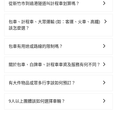
對的時間彈性，最重要的是你當天就要來回，那在新竹
竹高鐵站，叫一輛計程車花費約400元、車程約30分
從新竹市到過港隧道叫計程車划算嗎？
路邊可隨租隨借的iRent應該是你最便宜選擇。註冊完
鐘。抵達高鐵站後，步行進站、現場購票並於月台排隊
如選擇小黃直達，在新竹可以透過app叫車的有55688台
iRent的app後，可以每小時$115~205承租小轎車，每
的時間約15分鐘，再乘坐10~12分鐘（平均10分）的高
灣大車隊、Uber、Line Taxi、Yoxi等，如果在路邊攔不
公里再額外加收$3.2，從新竹市（東區）到過港隧道的
鐵從新竹站前往苗栗高鐵站，每人票價140元，再用5分
包車、計程車、大眾運輸 (如：客運、火車、高鐵)
到車，也可考慮打電話至附近的計程車隊，如順達計程
花費預估為$750~1,200（金額差異來自於平假日、車款
鐘出站，最後再根據距離的遠近或者天候狀況，決定是
該怎麼選？
車、東大653計程車、龍信交通等叫車看看。依照里程跳
差異、抵達目的地後多久原路返回），雖已將eTag和可
步行一段路或者搭乘公車抵達最終的目的地。全程加上
在選擇交通方式時，您可依下列建議的考慮因素做選
錶計算，價格約為995~1,200元間。但如果要考慮到回
能的每小時40元路邊停車費用預估進去，但額外的汽車
轉車時間共56分鐘，假設7位同行，高鐵加轉乘之平均每
擇： 預算：不同交通工具價格不同，可先確定您的預
程，苗栗縣僅有合法計程車約380輛，數量約為新竹市的
保險與可能的罰單都需自付。再者，和運的iRent只提供
包車有用途或路線的限制嗎？
人花費為250元。但如果全程使用tripool並到府專車接
算。計程車最貴，而大眾運輸通常較便宜。 行程：需多
50%、密度僅雙北的0.5%，其叫車的難度是雙北市的
最基本的車型，如Toyota Yaris、Prius C、Vios這類乘
送，則每人平均花費約250元，費時36分鐘。選擇搭乘
不管是從新竹市前往過港隧道或是全台灣任何地方，只
點停留的行程建議可選可客製化行程的包車，如果時間
190倍。雖然新竹市區到過港隧道的跳表小黃可能較為便
坐體驗較差的車款，如果人數超過四位，更是沒有較大
高鐵而不預約包車，不僅每人至少額外負擔0元車資，而
要是長途交通且途中遵守台灣法律，無論是清明掃墓、
比較寬鬆且不介意耗時轉乘可選大眾運輸或較貴的計程
宜，但當你們人數超過四位時，叫兩輛計程車的費用就
關於包車、白牌車、計程車車資及服務有何不同？
的七人座或九人座可供選擇，而且無人租車最令人詬病
且更會額外浪費20分鐘在轉乘與等車上，現在還不馬上
包車旅遊、參加喜宴/喪禮、就醫回診、登山露營、學生
車。 旅行人數：人數多時包車較方便舒適且每個人攤提
貴了，如選擇tripool的九人座，可用約8.5折預約一台專
的就是車況，打開車門才發現仍有上一組乘客遺留的垃
來預約tripool！如果你是三人以下要乘車，也可參考
包車、白牌車、計程車三種交通方式的價格及服務說
搬家、投票返鄉、商務出差、貴賓來訪、寵物檢疫、預
下來的車資也比較便宜，人數少可搭乘大眾運輸或計程
車服務。
圾或者撞凹的車門仍未被修理，每一次租車都好像在開
tripool的拼車共乘服務，最多可再節省50%的交通費
明： 包車：可以依照個人行程需要靈活安排時間，價格
約叫車、機場接送、定期洗腎、包月上下班，或者任何
車。 時間：需在特定時間到達目的地可選包車或計程
有大件物品或眾多行李該如何預訂？
樂透一樣。另外，偶爾也會遇到明明已經預約了時間但
用。
依平台預定時價格而定，通常愈長程價格CP值愈高。 計
跨縣市接送的需求，tripool都能滿足你。乘車前一天下
車，不趕時間即可選用大眾運輸。 便利性：需要便利性
上一位用戶卻遲遲尚未歸還，又或者要還車時卻偏偏找
一般情況，九人座最多可以乘坐八位乘客以及置放六件
程車：可24小時隨叫隨到，價格依跳錶而定，如有塞車
午五點以前完成預約，隔天保證出車。如需公司報帳打
和方便性可選包車和計程車，喜歡探險和體驗當地文化
不到停車位，對於急著用車或者要載其他乘客的人來說
30吋的行李箱，但如有大件行李、衝浪板、樂器、廣告
也會計算延遲費用，最終價格通常要下車時才知。價格
統編，在結帳時可以受理，並於乘車後一週內寄出電子
9人以上團體該如何選擇車輛？
則可搭乘大眾運輸。
就有不小的風險。最後，雖然路邊隨租隨還看似方便，
看板、床墊、折疊單車、家電等，在乘客人數不多的情
比包車貴。 白牌車：通常價格較包車便宜，但司機素
收據。
但實際使用時還是有其區域的限制，實際可停靠的地點
在Line群組或Facebook社團裡，有司機標榜能提供乘坐
況下，可以將後座倒放來騰出置物空間。基本上只要不
質、品質不一，如行程有問題，事後無法提供客服申訴
與你的上下車地點仍有段距離，在遇到下雨天或者載行