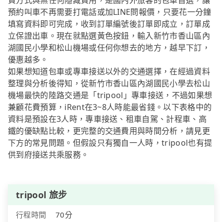
費方式與無任何隱藏費用，是國內外旅客的包車首選，讓
預約叫車不再需要打電話或加LINE問報價，只要花一分鐘
填寫資料即可完成，收到訂單編號後訂單即成立，訂單成
立保證出車。現在就點選黃色按鈕，輸入新竹市香山區內
湖國民小學和松山機場或任何你想去的地方，越早下訂，
優惠越多。
如果想知道包車或專車接送以外的交通選擇，在經過資料
整理與分析後得知，從新竹市香山區內湖國民小學去松山
機場最快的陸路交通是「tripool」專車接送，不過如果想
兼顧花費預算，iRent在3~8人時能最省錢。以下表格中的
資料是預設在3人時，專車接送、租車自駕、計程車、高
鐵的優缺點比較，更完整的交通費用與時間分析，請見更
下方的常見問題。但假設只有獨自一人時，tripool也有提
供到府接送共乘服務。
tripool 旅步
行程時間
70分