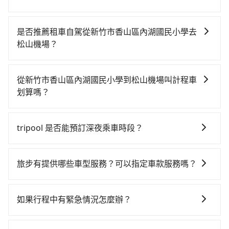
若要從新竹市香山區內湖國民小學搭高鐵前往松山機
場，高鐵較貴、費時、轉車麻煩！從最早06:36一直到
是否推薦租車自駕從新竹市香山區內湖國民小學去
23:27，新竹-台北一天最多有63班次高鐵可搭乘。假設
松山機場？
從新竹市香山區內湖國民小學 (新竹市香山區) 前往最靠
如果你有台灣駕照且對自己駕駛技術有信心，且在車上
近的新竹高鐵站，叫一輛計程車花費約500元、車程約
時不需要閉目養神（因為要自己開車），在北北基桃竹
35分鐘。抵達高鐵站後，步行進站、現場購票並於月台
從新竹市香山區內湖國民小學到松山機場叫計程車
有提供甲地乙還的iRent應該適合你。註冊完iRent的
排隊的時間約15分鐘，再乘坐31~36分鐘（平均34分）
划算嗎？
app後，可以每小時$115~205（平假日與車型而有不
的高鐵從新竹站前往台北高鐵站，每人票價290元，再用
如選擇小黃直達，在新竹可以透過app叫車的有55688台
同）承租小轎車，每公里再額外加收$3.2，從新竹市香
15分鐘出站、等待車站前排班的計程車，搭上小黃後約
灣大車隊、Uber、Line Taxi、Yoxi等，如果在路邊攔不
山區內湖國民小學到松山機場的花費預估為$650~850，
花17分鐘、車費300元後，抵達松山機場 (台北市松山區)
tripool 是否能預訂深夜乘車時段？
到車，也可考慮打電話至附近的計程車隊，如延平計程
雖已將eTag和可能的每小時40元路邊停車費用預估進
的目的地。全程加上轉車時間共1小時56分鐘，假設3位
可以的！tripool 旅步全年無休並提供深夜接送服務。
車、白藍計程車、新竹市 777計程車等叫車看看。依照
去，但額外的汽車保險與可能的罰單都需自付。再者，
同行，高鐵加轉乘之平均每人花費為560元。但如果全程
里程跳錶計算，價格約為2,395~2,900元間，但如改預約
和運的iRent只提供最基本的車型，如Toyota Yaris、
旅步有提供哪些車型服務？可以指定車款服務嗎？
使用tripool並到府專車接送，則每人平均花費約520
tripool可省高達$1,400。綜合以上，無論在價格或服務
Prius C、Vios這類乘坐體驗較差的車款，如果人數超過
元，費時1小時12分鐘。選擇搭乘高鐵而不預約包車，不
旅步有提供小轎車、休旅車、九人座供您選擇，若您有
品質上，tripool都是你從新竹市香山區內湖國民小學到
四位，更是沒有較大的七人座或九人座可供選擇，而且
僅每人至少額外負擔40元車資，而且更會額外浪費44分
指定車款服務的需求，可以先將您的需先提供旅步，會
松山機場的最佳選擇。
如果行程中有緊急情況怎麼辦？
無人租車最令人詬病的就是車況，打開車門才發現仍有
鐘在轉乘與等車上，現在還不馬上來預約tripool！如果
有專人回覆您。
上一組乘客遺留的垃圾或者撞凹的車門仍未被修理，每
你僅有兩位乘車，也可參考tripool的拼車共乘服務，最
請立即聯繫我們的客服，我們會提供必要的協助。
一次租車都好像在開樂透一樣。另外，偶爾也會遇到明
多可再節省50%的交通費用。