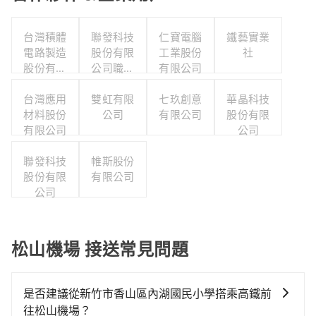
台灣積體
聯發科技
仁寶電腦
鐵藝實業
電路製造
股份有限
工業股份
社
股份有限
公司職工
有限公司
公司
福利委員
台灣應用
雙虹有限
會
七玖創意
華晶科技
材料股份
公司
有限公司
股份有限
有限公司
公司
聯發科技
帷斯股份
股份有限
有限公司
公司
松山機場 接送常見問題
是否建議從新竹市香山區內湖國民小學搭乘高鐵前
往松山機場？