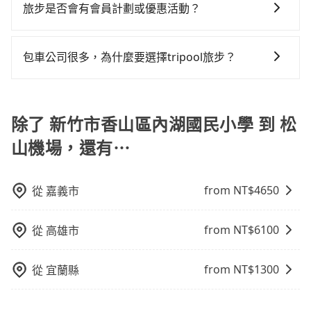
旅步是否會有會員計劃或優惠活動？
明已經預約了時間但上一位用戶卻遲遲尚未歸還，又或
者要還車時卻偏偏找不到停車位，對於急著用車或者要
您可以關注我們的官網、社交媒體或訂閱電子郵件獲取
載其他乘客的人來說就有不小的風險。最後，雖然路邊
最新資訊。
包車公司很多，為什麼要選擇tripool旅步？
隨租隨還看似方便，但實際使用時還是有其區域的限
制，實際可停靠的地點與你的上下車地點仍有段距離，
旅步提供多種車型，從轎車、休旅車到九人座，讓您可
在遇到下雨天或者載行李時，就顯得非常不便。
以依照您行程人數的需求進行選擇。此外，為確保您的
旅途安全無憂，我們的司機都是專業且可靠的職業駕
除了 新竹市香山區內湖國民小學 到 松
駛。關於價格，旅步官網可一鍵即時查價，所示價格絕
山機場，還有⋯
無隱藏費用，且還提供優於其他業者更彈性的取消政
策，讓您在規劃行程時能更無後顧之憂。無論您是要前
往市區還是郊區，我們都可以為您提供最佳的旅遊體
from NT$
4650
從
嘉義市
驗。所以，如果您正在尋找一家可靠的包車公司，
tripool旅步絕對是您值得信任的不二選擇！
from NT$
6100
從
高雄市
from NT$
1300
從
宜蘭縣