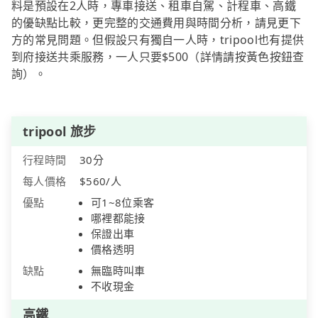
料是預設在2人時，專車接送、租車自駕、計程車、高鐵
的優缺點比較，更完整的交通費用與時間分析，請見更下
方的常見問題。但假設只有獨自一人時，tripool也有提供
到府接送共乘服務，一人只要$500（詳情請按黃色按鈕查
詢）。
tripool 旅步
行程時間
30分
每人價格
$560/人
優點
可1~8位乘客
哪裡都能接
保證出車
價格透明
缺點
無臨時叫車
不收現金
高鐵