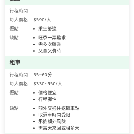
行程時間
每人價格
$590/人
優點
乘坐舒適
缺點
旺季一票難求
需多次轉乘
又貴又費時
租車
行程時間
35~60分
每人價格
$330~550/人
優點
價格便宜
行程彈性
缺點
額外交通往返取車點
取還車時間受限
承擔額外風險
需當天來回或租多天