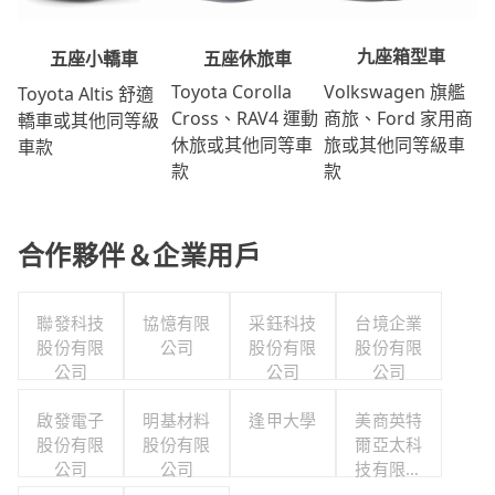
九座箱型車
五座休旅車
五座小轎車
Volkswagen 旗艦
Toyota Corolla
Toyota Altis 舒適
商旅、Ford 家用商
Cross、RAV4 運動
轎車或其他同等級
旅或其他同等級車
休旅或其他同等車
車款
款
款
合作夥伴＆企業用戶
聯發科技
協憶有限
采鈺科技
台境企業
股份有限
公司
股份有限
股份有限
公司
公司
公司
啟發電子
明基材料
逢甲大學
美商英特
股份有限
股份有限
爾亞太科
公司
公司
技有限公
司