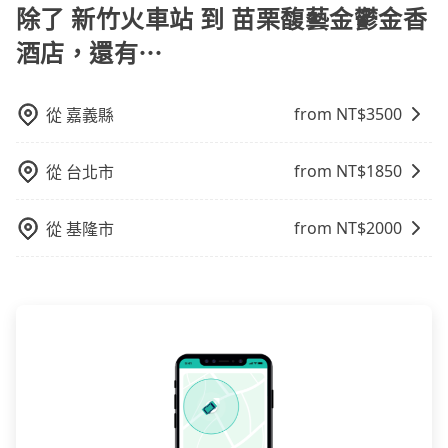
以不妨趁早訂購，享受更划算的價格。
除了 新竹火車站 到 苗栗馥藝金鬱金香
酒店，還有⋯
from NT$
3500
從
嘉義縣
from NT$
1850
從
台北市
from NT$
2000
從
基隆市