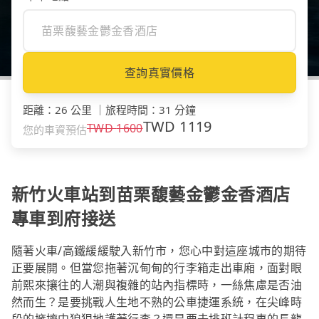
查詢真實價格
距離
：
26 公里
｜
旅程時間
：
31 分鐘
TWD
1119
TWD
1600
您的車資預估
新竹火車站到苗栗馥藝金鬱金香酒店
專車到府接送
隨著火車/高鐵緩緩駛入新竹市，您心中對這座城市的期待
正要展開。但當您拖著沉甸甸的行李箱走出車廂，面對眼
前熙來攘往的人潮與複雜的站內指標時，一絲焦慮是否油
然而生？是要挑戰人生地不熟的公車捷運系統，在尖峰時