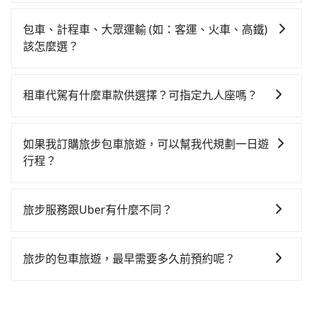
如選擇小黃直達，在新竹可以透過app叫車的有55688台
公里再額外加收$3.2，從新竹火車站到苗栗馥藝金鬱金
鐵站，每人票價140元，再用5分鐘出站、等待車站前排
灣大車隊、Uber、Line Taxi、Yoxi等，如果在路邊攔不
香酒店的花費預估為$650~1,100（金額差異來自於平假
班的計程車，搭上小黃後約花24分鐘、車費500元後，
包車、計程車、大眾運輸 (如：客運、火車、高鐵)
到車，也可考慮打電話至新竹火車站附近的計程車隊，
日、車款差異、抵達目的地後多久原路返回），雖已將
抵達苗栗馥藝金鬱金香酒店 (苗栗縣竹南鎮) 的目的地。
該怎麼選？
如龍信交通、皇家789計程車、紅帥衛星車隊等叫車看
eTag和可能的每小時40元路邊停車費用預估進去，但額
全程加上轉車時間共1小時20分鐘，假設2位同行，高鐵
在選擇交通方式時，您可依下列建議的考慮因素做選
看。依照里程跳錶計算，價格約為720~900元間。但如
外的汽車保險與可能的罰單都需自付。再者，和運的
加轉乘之平均每人花費為590元。但如果全程使用
擇： 預算：不同交通工具價格不同，可先確定您的預
果要考慮到回程，苗栗縣僅有合法計程車約380輛，數量
iRent只提供最基本的車型，如Toyota Yaris、Prius C、
租車代駕有什麼車款供選擇？可指定九人座嗎？
tripool並到府專車接送，則每人平均花費約560元，費
算。計程車最貴，而大眾運輸通常較便宜。 行程：需多
約為新竹市的50%、密度僅雙北的0.5%，其叫車的難度
Vios這類乘坐體驗較差的車款，如果人數超過四位，更
時31分鐘。選擇搭乘高鐵而不預約包車，不僅每人至少
tripool提供的車型以五人座小轎車、休旅車與九人座箱
點停留的行程建議可選可客製化行程的包車，如果時間
是雙北市的190倍。雖然新竹火車站到苗栗馥藝金鬱金香
是沒有較大的七人座或九人座可供選擇，而且無人租車
額外負擔30元車資，而且更會額外浪費49分鐘在轉乘與
型車為主，車款品牌以豐田Toyota、福特Ford、福斯
比較寬鬆且不介意耗時轉乘可選大眾運輸或較貴的計程
酒店的跳表小黃可能較為便宜，但當你們人數超過四位
如果我訂購旅步包車旅遊，可以幫我代規劃一日遊
最令人詬病的就是車況，打開車門才發現仍有上一組乘
等車上，現在還不馬上來預約tripool！如果你是獨自一
VW為主，其中也有少量進口車像凌志Lexus、特斯拉
車。 旅行人數：人數多時包車較方便舒適且每個人攤提
時，叫兩輛計程車的費用就貴了，若改選tripool的專車
行程？
客遺留的垃圾或者撞凹的車門仍未被修理，每一次租車
人乘車，也可參考tripool的拼車共乘服務，最多可再節
Tesla、賓士Benz等高級車款。全部五年內合法營業用
下來的車資也比較便宜，人數少可搭乘大眾運輸或計程
服務可再更便宜。
都好像在開樂透一樣。另外，偶爾也會遇到明明已經預
省50%的交通費用。
抱歉！目前旅步的包車服務只能提供交通接送服務，暫
車，百分百無菸車，乘客均有最高500萬乘客險。如果有
車。 時間：需在特定時間到達目的地可選包車或計程
約了時間但上一位用戶卻遲遲尚未歸還，又或者要還車
時還沒有規劃行程的服務。
特殊需求或人數較多，需要大T保母車、20人座中巴、
車，不趕時間即可選用大眾運輸。 便利性：需要便利性
旅步服務跟Uber有什麼不同？
時卻偏偏找不到停車位，對於急著用車或者要載其他乘
40人座大巴或遊覽車，可特別填單並另外報價。
和方便性可選包車和計程車，喜歡探險和體驗當地文化
客的人來說就有不小的風險。最後，雖然路邊隨租隨還
tripool 旅步具備以下特色： (1) 採事前預約制。 (2) 在
則可搭乘大眾運輸。
看似方便，但實際使用時還是有其區域的限制，實際可
中長程提供最優惠的價格。 (3) 全台服務，不分城市與郊
旅步的包車旅遊，最早需要多久前預約呢？
停靠的地點與你的上下車地點仍有段距離，在遇到下雨
區。 (4) 有較為嚴謹的乘車時間與取消政策。
天或者載行李時，就顯得非常不便。
當您的行程確定後，建議盡早預訂包車服務，因為旅步
提供早鳥優惠，您越早預訂就能享有更優惠的價格。所