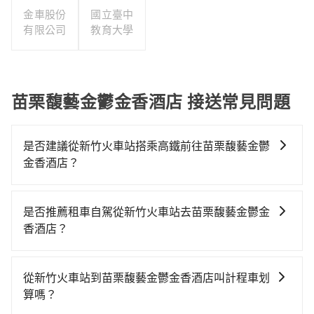
金車股份
國立臺中
有限公司
教育大學
苗栗馥藝金鬱金香酒店 接送常見問題
是否建議從新竹火車站搭乘高鐵前往苗栗馥藝金鬱
金香酒店？
從新竹火車站搭高鐵去苗栗馥藝金鬱金香酒店絕非最佳
選擇，高鐵較貴、費時、轉車麻煩！新竹-苗栗雖然一天
是否推薦租車自駕從新竹火車站去苗栗馥藝金鬱金
最多時有30班車次，從最早07:02到23:32，過了末班車
香酒店？
到清晨的時段，還是要找其他交通方案。假設從新竹火
如果你有台灣駕照且對自己駕駛技術有信心，且需要絕
車站 (新竹市東區) 前往最靠近的新竹高鐵站，叫一輛計
對的時間彈性，最重要的是你當天就要來回，那在新竹
程車花費約400元、車程約26分鐘。抵達高鐵站後，步
從新竹火車站到苗栗馥藝金鬱金香酒店叫計程車划
路邊可隨租隨借的iRent應該是你最便宜選擇。註冊完
行進站、現場購票並於月台排隊的時間約15分鐘，再乘
算嗎？
iRent的app後，可以每小時$115~205承租小轎車，每
坐10~12分鐘（平均10分）的高鐵從新竹站前往苗栗高