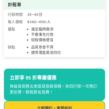
計程車
行程時間
35~45分
每人價格
$360~450/人
優點
滿足臨時需求
不需事先付款
短程價格便宜
缺點
品質參差不齊
通常僅能乘坐四位
立即享 95 折專屬優惠
無論是商務出差還是旅遊探親，來回行程一次預訂
更划算，輕鬆節省旅費！
立即預訂，享受折扣