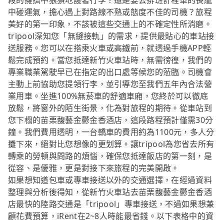
段的擁擠中狼狽地護著行李？還是要去排班計程車的長龍
中碰運氣，擔心遇上對路線不熟或態度不佳的司機？旅程
美好的第一印象，不該被這些交通上的不確定性所消磨。
tripool深知您「無縫接軌」的需求，提供最貼心的車站接
送服務。您可以在搭乘火車或高鐵前，就透過手機APP輕
鬆完成預約。當您抵達新竹火車站時，無需徬徨，我們的
專業職業駕駛早已在指定的出口處等候您的蒞臨。司機會
主動上前協助您提領行李，並引導您至我們五年內合法營
業用車。坐進100%無菸車的舒適車廂，您終於可以徹底
放鬆，將窗外的陌生街景，化為對旅程的期待。從車站到
您下榻的苗栗馥藝金鬱金香酒店，這段路程預計僅需30分
鐘。我們費用透明，一台轎車的費用約為1100元，多人分
攤下來，絕對比您想像的更划算。讓tripool為您省去所有
轉乘的勞頓與問路的煩惱，確保您抵達飯店的第一刻，是
從容、是優雅，更是對接下來旅程的完美開啟。
如果想知道包車或專車接送以外的交通選擇，在經過資料
整理與分析後得知，從新竹火車站去苗栗馥藝金鬱金香酒
店最快的陸路交通是「tripool」專車接送，不過如果想兼
顧花費預算，iRent在2~8人時能最省錢。以下表格中的資