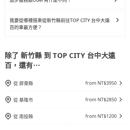
旅步服務跟Uber有什麼不同？
凹的車門仍未被修理，每一次租車都好像在開樂透一
還不馬上來預約tripool！如果你僅有兩位乘車，也可參
樣。另外，偶爾也會遇到明明已經預約了時間但上一位
考tripool的拼車共乘服務，最多可再節省50%的交通費
tripool 旅步具備以下特色： (1) 採事前預約制。 (2) 在
用戶卻遲遲尚未歸還，又或者要還車時卻偏偏找不到停
用。
中長程提供最優惠的價格。 (3) 全台服務，不分城市與郊
我要從哪裡搭乘從新竹縣前往TOP CITY 台中大遠
車位，對於急著用車或者要載其他乘客的人來說就有不
區。 (4) 有較為嚴謹的乘車時間與取消政策。
百的車最方便？
小的風險。最後，雖然路邊隨租隨還看似方便，但實際
使用時還是有其區域的限制，實際可停靠的地點與你的
tripool提供到府專車接送服務，不論在台灣本島哪個角
上下車地點仍有段距離，在遇到下雨天或者載行李時，
落，只要有路能到、Google地圖上能標註、GPS上能找
就顯得非常不便。
得到，我們就保證發車。直接在官網上輸入住家地址、
除了 新竹縣 到 TOP CITY 台中大遠
辦公大樓、飯店民宿、各地車站、機場航廈、甚至風景
百，還有⋯
區，我們司機都會依照訂單上的資訊依約接送。
from NT$
3950
從
屏東縣
from NT$
2850
從
基隆市
from NT$
1200
從
南投縣