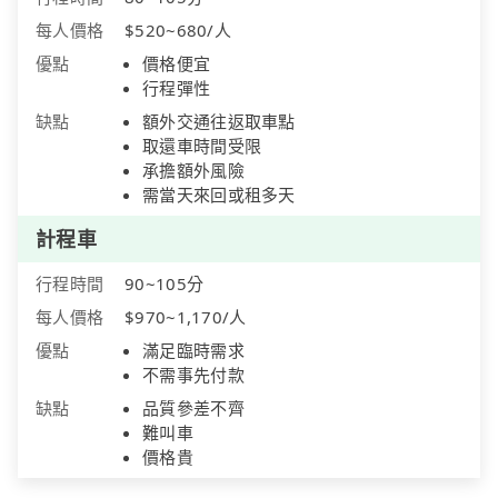
每人價格
$520~680/人
優點
價格便宜
行程彈性
缺點
額外交通往返取車點
取還車時間受限
承擔額外風險
需當天來回或租多天
計程車
行程時間
90~105分
每人價格
$970~1,170/人
優點
滿足臨時需求
不需事先付款
缺點
品質參差不齊
難叫車
價格貴