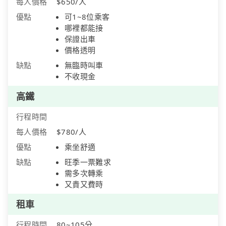
每人價格
$650/人
優點
可1~8位乘客
哪裡都能接
保證出車
價格透明
缺點
無臨時叫車
不收現金
高鐵
行程時間
每人價格
$780/人
優點
乘坐舒適
缺點
旺季一票難求
需多次轉乘
又貴又費時
租車
行程時間
80~105分