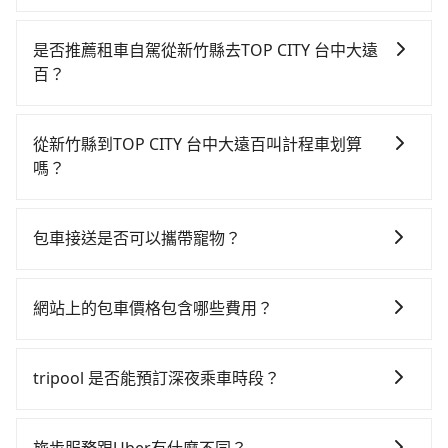
若要從新竹縣搭高鐵前往TOP CITY 台中大遠百，高鐵較
貴、費時、轉車麻煩，且難叫計程車前往高鐵站！從最
是否推薦租車自駕從新竹縣去TOP CITY 台中大遠
早07:02一直到23:32，新竹-台中一天最多有61班次高鐵
百？
可搭乘。假設從新竹縣關西鎮前往最靠近的新竹高鐵
如果你有台灣駕照且對自己駕駛技術有信心，且在車上
站，叫一輛計程車花費約800元、車程約35分鐘。抵達
時不需要閉目養神（因為要自己開車），最重要的是你
高鐵站後，步行進站、現場購票並於月台排隊的時間約
從新竹縣到TOP CITY 台中大遠百叫計程車划算
當天就要來回，那在新竹路邊可隨租隨借的iRent應該是
15分鐘，再乘坐24~32分鐘（平均27分）的高鐵從新竹
嗎？
你最便宜選擇。註冊完iRent的app後，可以每小時
站前往台中高鐵站，每人票價410元，再用10分鐘出
如選擇小黃直達，在新竹可以透過app叫車的有55688台
$115~205承租小轎車，每公里再額外加收$3.2，從新竹
站、等待車站前排班的計程車，搭上小黃後約花20分
灣大車隊、Uber、Line Taxi、Yoxi等。依照里程跳錶計
縣（關西鎮）到TOP CITY 台中大遠百的花費預估為
鐘、車費300元後，抵達TOP CITY 台中大遠百 (台中市
包車接送是否可以攜帶寵物？
算，價格約為2,895~3,500元間，但如改預約tripool可
$1,550~2,050（金額差異來自於平假日、車款差異、抵
西屯區) 的目的地。全程加上轉車時間共1小時42分鐘，
可以的，tripool 旅步提供「寵物友善車」服務，只要在
省高達$1,500。但如果你無法提前預約，或偏好臨時叫
達目的地後多久原路返回），雖已將eTag和可能的每小
假設3位同行，高鐵加轉乘之平均每人花費為780元。不
預定時特別勾選，是可以讓置入提籠或提袋內的中小型
車，那要注意新竹縣僅有合法計程車約730輛，計程車密
時40元路邊停車費用預估進去，但額外的汽車保險與可
網站上的包車價格包含哪些費用？
過新竹縣領有合法執照的計程車僅有700多輛，計程車的
寵物同行。且為了行程安全，請勿將寵物抱出來或置於
度為雙北的1.3%，也就是說要臨時叫到小黃的難度是台
能的罰單都需自付。再者，和運的iRent只提供最基本的
密度為雙北的1.3%，換句話說，臨時要叫小黃的難度是
網站上的價格已包含基本車趟所有費用，即最高 300 萬
座椅上，以確保行程順利進行。
北或新北的80倍之多。綜合以上，無論在價格或服務品
車型，如Toyota Yaris、Prius C、Vios這類乘坐體驗較
雙北大城市的80倍。但如果全程使用tripool並到府專車
乘客險、司機小費、營業稅等，不會再有其他額外的費
質上，tripool都是你從新竹縣到TOP CITY 台中大遠百
tripool 是否能預訂深夜乘車時段？
差的車款，如果人數超過四位，更是沒有較大的七人座
接送，則每人平均花費約650元，費時1小時17分鐘。選
用產生。
的最佳選擇。
或九人座可供選擇，而且無人租車最令人詬病的就是車
擇搭乘高鐵而不預約包車，不僅每人至少額外負擔130元
可以的！tripool 旅步全年無休並提供深夜接送服務。
況，打開車門才發現仍有上一組乘客遺留的垃圾或者撞
車資，而且更會額外浪費25分鐘在轉乘與等車上，現在