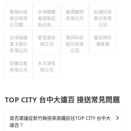
聯發科技
台灣積體
康搏顧問
科捷科技
股份有限
電路製造
有限公司
股份有限
公司職工
股份有限
公司
福利委員
公司
台灣瑞薩
會
營堡嘉有
瑋祥科技
龍莊烤乳
電子股份
限公司
股份有限
豬餐廳
有限公司
公司
迎曦文教
禾淞津有
有限公司
限公司
TOP CITY 台中大遠百 接送常見問題
是否建議從新竹縣搭乘高鐵前往TOP CITY 台中大
遠百？