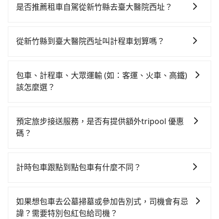
時、轉車麻煩，且難叫計程車前往高鐵站！從最早06:36
是否推薦租車自駕從新竹縣去臺大醫院西址？
一直到23:27，新竹-台北一天最多有63班次高鐵可搭
如果你有台灣駕照且對自己駕駛技術有信心，且在車上
乘。假設從新竹縣竹東鎮前往最靠近的新竹高鐵站，叫
時不需要閉目養神（因為要自己開車），最重要的是你
一輛計程車花費約500元、車程約25分鐘。抵達高鐵站
從新竹縣到臺大醫院西址叫計程車划算嗎？
當天就要來回，那在新竹路邊可隨租隨借的iRent應該是
後，步行進站、現場購票並於月台排隊的時間約15分
如選擇小黃直達，在新竹可以透過app叫車的有55688台
你最便宜選擇。註冊完iRent的app後，可以每小時
鐘，再乘坐31~36分鐘（平均34分）的高鐵從新竹站前
灣大車隊、Uber、Line Taxi、Yoxi等。依照里程跳錶計
$115~205承租小轎車，每公里再額外加收$3.2，從新竹
往台北高鐵站，每人票價290元，再用15分鐘出站，最
包車、計程車、大眾運輸 (如：客運、火車、高鐵)
算，價格約為1,920~2,300元間，但如改預約tripool可
縣（竹東鎮）到臺大醫院西址的花費預估為
後再根據距離的遠近或者天候狀況，決定是步行一段路
該怎麼選？
省高達$900。但如果你無法提前預約，或偏好臨時叫
$1,050~1,550（金額差異來自於平假日、車款差異、抵
或者搭乘公車抵達最終的目的地。全程加上轉車時間共1
在選擇交通方式時，您可依下列建議的考慮因素做選
車，那要注意新竹縣僅有合法計程車約730輛，計程車密
達目的地後多久原路返回），雖已將eTag和可能的每小
小時28分鐘，假設4位同行，高鐵加轉乘之平均每人花費
擇： 預算：不同交通工具價格不同，可先確定您的預
度為雙北的1.3%，也就是說要臨時叫到小黃的難度是台
時40元路邊停車費用預估進去，但額外的汽車保險與可
預定旅步接送服務，是否有提供額外tripool 優惠
為420元。不過新竹縣領有合法執照的計程車僅有700多
算。計程車最貴，而大眾運輸通常較便宜。 行程：需多
北或新北的80倍之多。綜合以上，無論在價格或服務品
能的罰單都需自付。再者，和運的iRent只提供最基本的
碼？
輛，計程車的密度為雙北的1.3%，換句話說，臨時要叫
點停留的行程建議可選可客製化行程的包車，如果時間
質上，tripool都是你從新竹縣到臺大醫院西址的最佳選
車型，如Toyota Yaris、Prius C、Vios這類乘坐體驗較
小黃的難度是雙北大城市的80倍。但如果全程使用
旅步有針對已訂購去程，但也有回程需求的乘客提供95
比較寬鬆且不介意耗時轉乘可選大眾運輸或較貴的計程
擇。
差的車款，如果人數超過四位，更是沒有較大的七人座
tripool並到府專車接送，則每人平均花費約340元，費
折優惠，只需在預定去程時勾選下方選項：「預定來
車。 旅行人數：人數多時包車較方便舒適且每個人攤提
計時包車跟點到點包車有什麼不同？
或九人座可供選擇，而且無人租車最令人詬病的就是車
時1小時。選擇搭乘高鐵而不預約包車，不僅每人至少額
回，價錢更優惠」，即可獲取回程95折折價券，供您預
下來的車資也比較便宜，人數少可搭乘大眾運輸或計程
況，打開車門才發現仍有上一組乘客遺留的垃圾或者撞
外負擔80元車資，而且更會額外浪費28分鐘在轉乘與等
計時包車和點到點包車都是包車服務的形式，但有一些
定回程時使用。
車。 時間：需在特定時間到達目的地可選包車或計程
凹的車門仍未被修理，每一次租車都好像在開樂透一
車上，現在還不馬上來預約tripool！如果你是三人以下
不同之處： 計時包車：計時包車是按照用車時間來計
車，不趕時間即可選用大眾運輸。 便利性：需要便利性
如果想包車去公墓掃墓或參加告別式，司機會有忌
樣。另外，偶爾也會遇到明明已經預約了時間但上一位
要乘車，也可參考tripool的拼車共乘服務，最多可再節
費，通常以每小時為單位，客戶可以根據自己的需要預
和方便性可選包車和計程車，喜歡探險和體驗當地文化
諱？需要特別包紅包給司機？
用戶卻遲遲尚未歸還，又或者要還車時卻偏偏找不到停
省50%的交通費用。