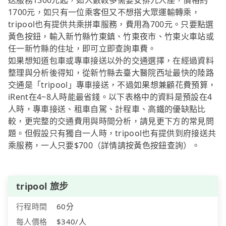
送服務1300元起，如人數較多需要安排九人座，價格約
1700元，如只有一位乘客但又不想搭大眾運輸轉乘，
tripool也有提供共乘拼車服務，費用為700元。只要點選
黃色按鈕，輸入新竹縣竹東鎮、竹東夜市、竹東火車站或
任一新竹縣的住址，即可立即查詢車費。
如果想知道包車或專車接送以外的交通選擇，在經過資料
整理與分析後得知，從新竹縣去臺大醫院西址最快的陸路
交通是「tripool」專車接送，不過如果想兼顧花費預算，
iRent在4~8人時能最省錢。以下表格中的資料是預設在4
人時，專車接送、租車自駕、計程車、高鐵的優缺點比
較，更完整的交通費用與時間分析，請見更下方的常見問
題。但假設只有獨自一人時，tripool也有提供到府接送共
乘服務，一人只要$700（詳情請按黃色按鈕查詢）。
tripool 旅步
行程時間
60分
每人價格
$340/人