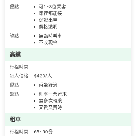
優點
可1~8位乘客
哪裡都能接
保證出車
價格透明
缺點
無臨時叫車
不收現金
高鐵
行程時間
每人價格
$420/人
優點
乘坐舒適
缺點
旺季一票難求
需多次轉乘
又貴又費時
租車
行程時間
65~90分