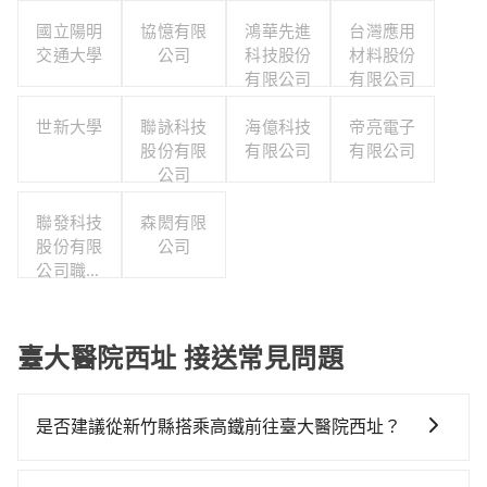
國立陽明
協憶有限
鴻華先進
台灣應用
交通大學
公司
科技股份
材料股份
有限公司
有限公司
世新大學
聯詠科技
海億科技
帝亮電子
股份有限
有限公司
有限公司
公司
聯發科技
森閎有限
股份有限
公司
公司職工
福利委員
會
臺大醫院西址 接送常見問題
是否建議從新竹縣搭乘高鐵前往臺大醫院西址？
若要從新竹縣搭高鐵前往臺大醫院西址，高鐵較貴、費