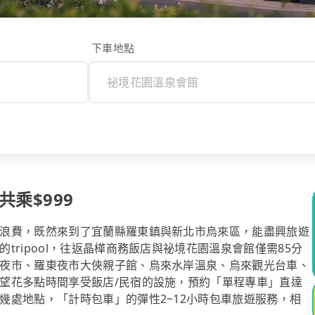
下車地點
乘$999
浪費，既然來到了宜蘭縣羅東鎮與新北市烏來區，能盡興旅遊
ripool，往返晶樺商務飯店與祕境花園溫泉會館僅需85分
夜市、羅東夜市大俠親子館、烏來水岸溫泉、烏來觀光台車、
望花多點時間享受飯店/民宿的設施，預約「單程專車」直達
幾處地點，「計時包車」的彈性2~12小時包車旅遊服務，相