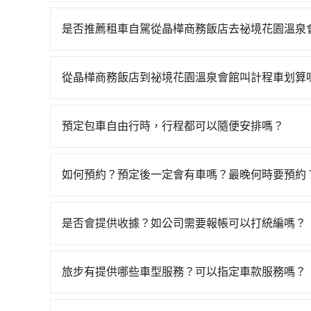
從晶樺商務飯店搭高鐵去祕境花園溫泉會館絕非最
站！南港-板橋雖然一天最多時有90班車次，從最早0
是否推薦租車自駕從晶樺商務飯店去祕境花園溫泉
通方案。假設從晶樺商務飯店 (宜蘭縣羅東鎮) 前往
如果你有台灣駕照且對自己駕駛技術有信心，且在
68分鐘。抵達高鐵站後，步行進站、現場購票並於月
天就要來回，那在宜蘭路邊可隨租隨借的iRent應該
高鐵從南港站前往板橋高鐵站，每人票價70元，再
從晶樺商務飯店到祕境花園溫泉會館叫計程車划算
$115~205承租小轎車，每公里再額外加收$3.
53分鐘、車費800元後，抵達祕境花園溫泉會館 (
如選擇小黃直達，在宜蘭可以透過app叫車的有55688台
$1,200~1,750（金額差異來自於平假日、車款
假設一人獨行，交通費總計2,670元。不過宜蘭縣
到車，也可考慮打電話至晶樺商務飯店附近的計程
時40元路邊停車費用預估進去，但額外的汽車保險與
0.9%，換句話說，臨時要叫小黃的難度是雙北大城
預定包車自由行時，行程都可以隨便安排嗎？
車看看。依照里程跳錶計算，價格約為1,650~2,5
車型，如Toyota Yaris、Prius C、Vio
攔。縱使幸運攔到一輛小黃了，宜蘭縣少部分小黃
只要不超出您選用的用車時間及行程總公里數，且行
提前預約，或偏好臨時叫車，那要注意宜蘭縣僅有合法
或九人座可供選擇，而且無人租車最令人詬病的就
如果全程使用tripool並到府專車接送，則僅需花費
的需求安排的。
臨時叫到小黃的難度是台北或新北的100倍之多。
的車門仍未被修理，每一次租車都好像在開樂透一
如何預約？預定後一定會有車嗎？最晚何時要預約
車，不僅至少額外負擔660元車資，而且更會額外浪費
議價，建議最好先上網預約，以免當場被坑受騙。
遲遲尚未歸還，又或者要還車時卻偏偏找不到停車
如要預約從晶樺商務飯店前往祕境花園溫泉會館的
宜，但當你們人數超過四位時，叫兩輛計程車的費用就
險。最後，雖然路邊隨租隨還看似方便，但實際使
可查到真實價格，照著步驟填寫完乘客資料與線上
$700。
是否會提供收據？如公司需要報帳可以打統編嗎？
點仍有段距離，在遇到下雨天或者載行李時，就顯
簡訊以及電子郵件確認信，如此就完成預約了，而司
在乘車結束後一週內，tripool都會透過第三方
EMAIL提供。一旦付款完畢，tripool保證出
付款前可以輸入公司的抬頭與統編，可向國稅局報
如臨時需要，前一天傍晚五點前仍會收單，最遲如
旅步有提供哪些車型服務？可以指定車款服務嗎？
完全符合台灣的法律規範。
旅步有提供小轎車、休旅車、九人座供您選擇，若