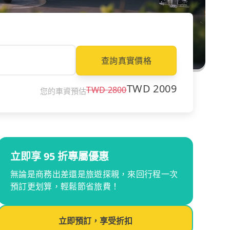
查詢真實價格
TWD
2009
TWD
2800
您的車資預估
立即享 95 折專屬優惠
無論是商務出差還是旅遊探親，來回行程一次
預訂更划算，輕鬆節省旅費！
立即預訂，享受折扣