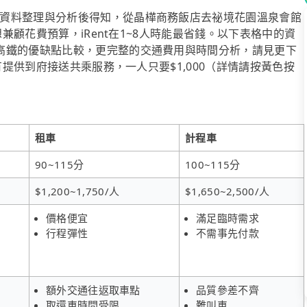
資料整理與分析後得知，從晶樺商務飯店去祕境花園溫泉會館
想兼顧花費預算，iRent在1~8人時能最省錢。以下表格中的資
高鐵的優缺點比較，更完整的交通費用與時間分析，請見更下
有提供到府接送共乘服務，一人只要$1,000（詳情請按黃色按
租車
計程車
90~115分
100~115分
$1,200~1,750/人
$1,650~2,500/人
價格便宜
滿足臨時需求
行程彈性
不需事先付款
額外交通往返取車點
品質參差不齊
取還車時間受限
難叫車