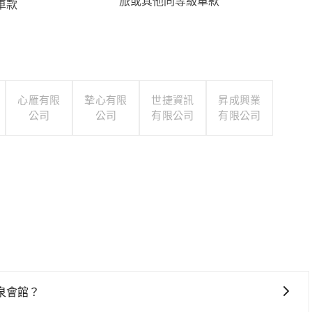
旅或其他同等級車款
車款
心雁有限
摯心有限
世捷資訊
昇成興業
公司
公司
有限公司
有限公司
泉會館？