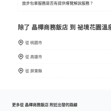
專人回覆您。
旅步包車服務是否有提供導覽解說服務？
抱歉！目前旅步的包車服務暫無提供導覽服務，如
booking@tripool.app聯繫我們，將有專人
除了 晶樺商務飯店 到 祕境花園
從
桃園市
從
高雄市
從
屏東縣
更多從 晶樺商務飯店 附近出發的路線