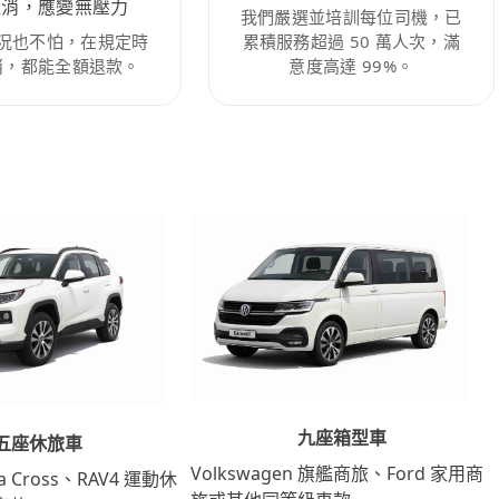
取消，應變無壓力
我們嚴選並培訓每位司機，已
況也不怕，在規定時
累積服務超過 50 萬人次，滿
消，都能全額退款。
意度高達 99%。
九座箱型車
五座休旅車
Volkswagen 旗艦商旅、Ford 家用商
lla Cross、RAV4 運動休