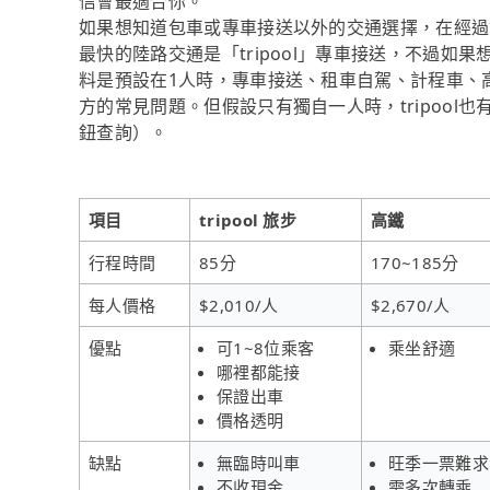
信會最適合你。
如果想知道包車或專車接送以外的交通選擇，在經過
最快的陸路交通是「tripool」專車接送，不過如果
料是預設在1人時，專車接送、租車自駕、計程車、
方的常見問題。但假設只有獨自一人時，tripool也
鈕查詢）。
項目
tripool 旅步
高鐵
行程時間
85分
170~185分
每人價格
$2,010/人
$2,670/人
優點
可1~8位乘客
乘坐舒適
哪裡都能接
保證出車
價格透明
缺點
無臨時叫車
旺季一票難求
不收現金
需多次轉乘