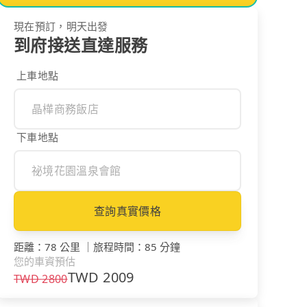
現在預訂，明天出發
到府接送直達服務
上車地點
下車地點
查詢真實價格
距離
：
78 公里
｜
旅程時間
：
85 分鐘
您的車資預估
TWD
2009
TWD
2800