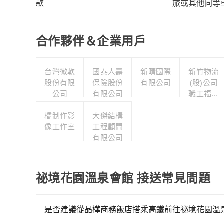
旅或其他同等
款
合作夥伴＆企業用戶
台灣微軟
國泰人壽
新晴國際
新竹物流
股份有限
保險股份
有限公司
(股)公司
公司
有限公司
職工福利
委員會
橘制作影
大傑結構
像工作室
工程顧問
有限公司
祕境花園溫泉會館 接送常見問題
是否建議從晶樺商務飯店搭乘高鐵前往祕境花園溫