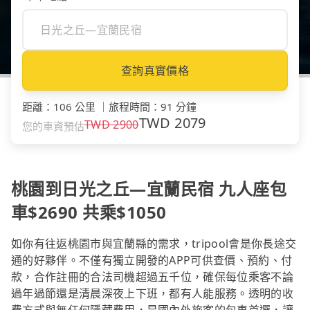
查詢真實價格
距離
：
106 公里
｜
旅程時間
：
91 分鐘
TWD
2079
TWD
2900
您的車資預估
桃園到日光之丘—宜蘭民宿 九人座包
車$2690 共乘$1050
如你有往返桃園市與宜蘭縣的需求，tripool會是你長途交
通的好夥伴。不僅有獨立開發的APP可供查價、預約、付
款，合作註冊的合法司機超過五千位，確保每位乘客不論
過年過節還是清晨深夜上下班，都有人能服務。透明的收