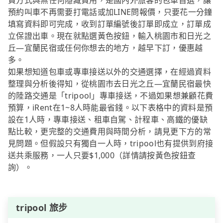
費方式與無任何隱藏費用，是國內外旅客的包車首選，讓
預約叫車不再需要打電話或加LINE問報價，只要花一分鐘
填寫資料即可完成，收到訂單編號後訂單即成立，訂單成
立保證出車。現在就點選黃色按鈕，輸入桃園市和日光之
丘—宜蘭民宿或任何你想去的地方，越早下訂，優惠越
多。
如果想知道包車或專車接送以外的交通選擇，在經過資料
整理與分析後得知，從桃園市去日光之丘—宜蘭民宿最快
的陸路交通是「tripool」專車接送，不過如果想兼顧花費
預算，iRent在1~8人時能最省錢。以下表格中的資料是預
設在1人時，專車接送、租車自駕、計程車、高鐵的優缺
點比較，更完整的交通費用與時間分析，請見更下方的常
見問題。但假設只有獨自一人時，tripool也有提供到府接
送共乘服務，一人只要$1,000（詳情請按黃色按鈕查
詢）。
tripool 旅步