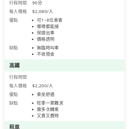
行程時間
90分
每人價格
$2,080/人
優點
可1~8位乘客
哪裡都能接
保證出車
價格透明
缺點
無臨時叫車
不收現金
高鐵
行程時間
每人價格
$2,200/人
優點
乘坐舒適
缺點
旺季一票難求
需多次轉乘
又貴又費時
租車