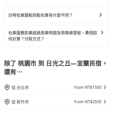
訊提供司機的姓名、電話、車牌、車型等資訊，如在約
白牌車：優點是價格相對較低，有的還可喊價。但安全
擇。
況，打開車門才發現仍有上一組乘客遺留的垃圾或者撞
完成行程後，您可以通過我們的問券回饋，我們非常重
定好的時間與上車地點沒有看到司機，可主動電話聯
性和服務質量無法保障，需要自行承擔風險，遇到狀況
凹的車門仍未被修理，每一次租車都好像在開樂透一
視您的反饋。
繫，可能原本約定的地點不適合暫停而改停靠在附近的
事後也無法申訴退費。
計時包車跟點到點包車有什麼不同？
樣。另外，偶爾也會遇到明明已經預約了時間但上一位
位置。但如果遇到車輛故障或者前一趟車嚴重耽誤，
用戶卻遲遲尚未歸還，又或者要還車時卻偏偏找不到停
計時包車和點到點包車都是包車服務的形式，但有一些
tripool會盡快改派以減少乘客等待的時間。
車位，對於急著用車或者要載其他乘客的人來說就有不
不同之處： 計時包車：計時包車是按照用車時間來計
包車服務如果超過用車時間及用車總里程，費用如
小的風險。最後，雖然路邊隨租隨還看似方便，但實際
費，通常以每小時為單位，客戶可以根據自己的需要預
何計算？付款方式？
使用時還是有其區域的限制，實際可停靠的地點與你的
定一定時間的包車服務。這種服務適用於需要在城市內
上下車地點仍有段距離，在遇到下雨天或者載行李時，
旅步的包車服務可以根據您的需求安排用車，若超過預
多個地點間來回穿梭的客戶，例如市區觀光、商務差旅
就顯得非常不便。
定的用車時間，每小時會加收1000元的費用；若超過預
等。 點到點包車：點到點包車是按照里程和目的地來計
定的里程數，每10公里加收150元的費用。這些額外費
除了 桃園市 到 日光之丘—宜蘭民宿，
費，客戶可以預先告知出發地點A到目的地B，會根據路
用可以在下車前付現給司機。
線和里程來計算費用。這種服務通常適用於單程或從一
還有⋯
個城市到另一個城市的長途包車。
from NT$
1500
從
台北市
from NT$
2550
從
新竹市