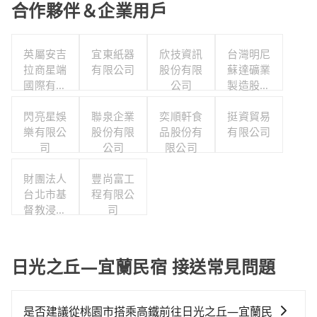
合作夥伴＆企業用戶
英屬安吉
宜東紙器
欣技資訊
台灣明尼
拉商星端
有限公司
股份有限
蘇達礦業
國際有限
公司
製造股份
公司台灣
有限公司
閃亮星娛
分公司
聯泉企業
奕順軒食
挺資貿易
樂有限公
股份有限
品股份有
有限公司
司
公司
限公司
財團法人
豐尚富工
台北市基
程有限公
督教浸信
司
會懷恩堂
日光之丘—宜蘭民宿 接送常見問題
是否建議從桃園市搭乘高鐵前往日光之丘—宜蘭民