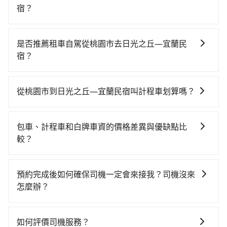
宿？
若要從桃園市區搭高鐵前往日光之丘—宜蘭民宿，高鐵
較貴、費時、轉車麻煩！從最早06:49一直到23:24，桃
是否推薦租車自駕從桃園市去日光之丘—宜蘭民
園-南港一天最多有72班次高鐵可搭乘。假設從桃園市大
宿？
園區前往最靠近的桃園高鐵站，叫一輛計程車花費約400
如果你有台灣駕照且對自己駕駛技術有信心，且在車上
元、車程約20分鐘。抵達高鐵站後，步行進站、現場購
時不需要閉目養神（因為要自己開車），最重要的是你
票並於月台排隊的時間約15分鐘，再乘坐27~34分鐘
從桃園市到日光之丘—宜蘭民宿叫計程車划算嗎？
當天就要來回，那在桃園路邊可隨租隨借的iRent應該是
（平均32分）的高鐵從桃園站前往南港高鐵站，每人票
如選擇小黃直達，在桃園可以透過app叫車的有55688台
你最便宜選擇。註冊完iRent的app後，可以每小時
價200元，再用10分鐘出站、等待車站前排班的計程
灣大車隊、Uber、Line Taxi、Yoxi等，如果在路邊攔不
$115~205承租小轎車，每公里再額外加收$3.2，從桃園
車，搭上小黃後約花70分鐘、車費1,600元後，抵達日光
包車、計程車和白牌車資的價格差異與優缺點比
到車，也可考慮打電話至附近的計程車隊，如大園多元
市（大園區）到日光之丘—宜蘭民宿的花費預估為
之丘—宜蘭民宿 (宜蘭縣員山鄉) 的目的地。全程加上轉
較？
化計程車聯合車隊、菓林計程車、大園義交計程車等叫
$1,600~2,150（金額差異來自於平假日、車款差異、抵
車時間共2小時24分鐘，假設一人獨行，交通費總計
包車、計程車或白牌車。主要價格差異和優缺點如下： -
車看看。依照里程跳錶計算，價格約為2,710~3,300元
達目的地後多久原路返回），雖已將eTag和可能的每小
2,200元。但如果全程使用tripool並到府專車接送，則
包車：優點是搭乘舒適可以根據自己的需求安排時間和
間，但如改預約tripool可省高達$1,200。但如果要考慮
時40元路邊停車費用預估進去，但額外的汽車保險與可
預約完成後如何確保司機一定會來接我？司機沒來
僅需花費約2,080元，費時1小時31分鐘。選擇搭乘高鐵
地點上車較客製化。此外，司機還會提供各種旅遊建議
到回程，宜蘭縣僅有合法計程車約750輛，數量約為桃園
能的罰單都需自付。再者，和運的iRent只提供最基本的
怎麼辦？
而不預約包車，不僅至少額外負擔120元車資，而且更會
與資訊。長途接送價格比計程車車資更優惠。 - 計程
市的15%、密度僅雙北的0.9%，其叫車的難度是雙北市
車型，如Toyota Yaris、Prius C、Vios這類乘坐體驗較
額外浪費53分鐘在轉乘與等車上，現在還不馬上來預約
只要完成預約並付款完成，訂單就成立，tripool也保證
車：優點是24小時隨叫隨到，價格按錶計費，但若遇交
的120倍。綜合以上，無論在價格或服務品質上，
差的車款，如果人數超過四位，更是沒有較大的七人座
tripool！
派車。在出發前一天晚上八點時，會透過電子郵件與簡
通塞車時亦會加收延遲費用，一般屬短程接駁為主。 -
tripool都是你從桃園市到日光之丘—宜蘭民宿的最佳選
如何評價司機服務？
或九人座可供選擇，而且無人租車最令人詬病的就是車