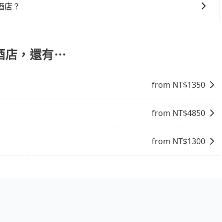
，是需要透過其他供應商執行接送任務的，較無法直接控制車輛及
酒店？
選擇，高鐵較貴、費時、轉車麻煩！桃園-板橋雖然一天最多時
班車到清晨的時段，還是要找其他交通方案。假設從桃園機場 (桃園
花費約400元、車程約20分鐘。抵達高鐵站後，步行進站、
頓酒店，還有⋯
~13分鐘（平均12分）的高鐵從桃園站前往板橋高鐵站，每人
的遠近或者天候狀況，決定是步行一段路或者搭乘公車抵達最終
from NT$
1350
同行，高鐵加轉乘之平均每人花費為230元。但如果全程使用
0元，費時38分鐘。選擇搭乘高鐵而不預約包車，不僅每人至少額
等車上，現在還不馬上來預約tripool！如果你是三人以下
from NT$
4850
可再節省50%的交通費用。
from NT$
1300