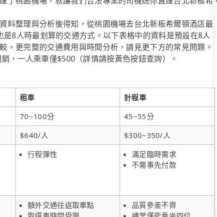
達了桃園機場，就讓我們合法專業的司機送你直達台北新板希
資料整理與分析後得知，從桃園機場去台北新板希爾頓酒店最
pool也是8人時最划算的交通方式。以下表格中的資料是預設在8人
較，更完整的交通費用與時間分析，請見更下方的常見問題。
省開銷，一人乘車僅$500（詳情請按黃色按鈕查詢）。
租車
計程車
70~100分
45~55分
$640/人
$300~350/人
行程彈性
滿足臨時需求
不需事先付款
額外交通往返取車點
品質參差不齊
取還車時間受限
通常僅能乘坐四位