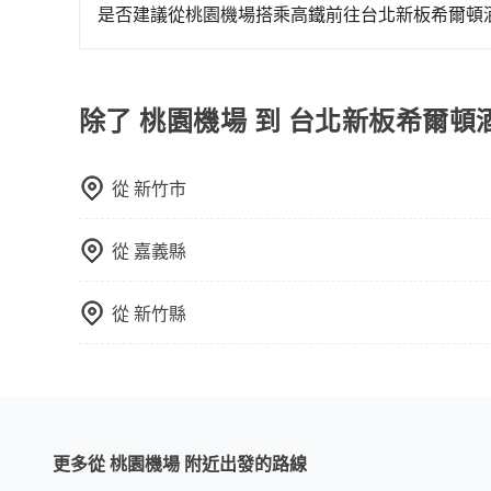
策，相較之下，KKday和Klook僅為仲介平台
是否建議從桃園機場搭乘高鐵前往台北新板希爾頓
司機的服務質量。
從桃園機場搭高鐵去台北新板希爾頓酒店絕非最佳
有63班車次，從最早06:49到23:40，過了末
市大園區) 前往最靠近的桃園高鐵站，叫一輛計程車
除了 桃園機場 到 台北新板希爾
現場購票並於月台排隊的時間約15分鐘，再乘坐11
票價130元，再用10分鐘出站，最後再根據距離
從
新竹市
的目的地。全程加上轉車時間共57分鐘，假設8位
tripool並到府專車接送，則每人平均花費約22
外負擔10元車資，而且更會額外浪費19分鐘在轉乘與
從
嘉義縣
要乘車，也可參考tripool的拼車共乘服務，最多
從
新竹縣
更多從 桃園機場 附近出發的路線