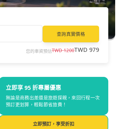
查詢真實價格
TWD
979
TWD
1200
您的車資預估
立即享 95 折專屬優惠
無論是商務出差還是旅遊探親，來回行程一次
預訂更划算，輕鬆節省旅費！
立即預訂，享受折扣