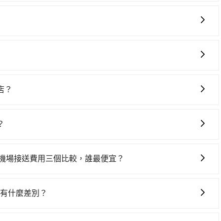
場與司機會合。詳情可以參考 旅步機場接機服務說明
多人出行。您可以在預定時選擇9人座車型，享受更舒適的乘車
列舉一些常見的選擇： 1. 捷運：如果機場附近有捷運或輕
 公車/客運：公車或客運是到達機場的另一種經濟實惠的交通
店？
較昂貴的選擇，但對於携帶大量行李或急需前往機場的乘客來
車自駕，但花費可能不小。租車公司一般以天為單位計費，小
司提供從市中心或其他地區到機場的固定價格，可以預先知道
,500起，九人座如Hyundai Staria或Volkswagen T6，一天
服務，安排接送。價格會因路線而有所不同。 5. 高鐵：搭乘
？
（每公里約1元）、路邊停車（每小時約40元）、保險費、罰單另
，且下高鐵後還需轉搭其他接駁方式抵達機場，對於入、出境
灣大車隊、Uber、Line Taxi、Yoxi等，如果在路邊攔不
的服務，所以要不當天就需往返桃園機場與台北新板希爾頓酒
發的縣市而有所不同。 總體而言，到機場的最佳交通方式取決
，如菓林計程車、游輝益自營計程車、大園多元化計程車聯合
$2,100、九人座$5,100起。透過app預約tripool
根據自己的需要選擇最方便和經濟實惠的交通方式。
er機場接送費用三個比較，誰最便宜？
~1,400元間，若改選tripool的專車服務可再更便宜。綜合
，會根據當天實際行駛里程及路線而有所不同，因為車資是浮動
你從桃園機場到台北新板希爾頓酒店的最佳選擇。
更容易掌握車資，不用擔心被額外收費，所以相對55688和
送有什麼差別？
價格和專業服務，並提供線上客服服務及優於業界的取消政