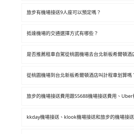
有的，旅步提供機場接機舉牌服務，方便乘客在機
旅步有機場接送9人座可以預定嗎？
有的，旅步提供9人座包車服務，適合團體旅行或
體驗。
抵達機場的交通選擇方式有哪些？
所有到機場的交通方式因地區和交通狀況而異，以下
軌系統，這是一種快捷和經濟實惠的交通方式。 2.
是否推薦租車自駕從桃園機場去台北新板希爾頓酒
方式。 3. 計程車：計程車通常是到達機場的比
雖然從桃園機場到台北新板希爾頓酒店可以選擇租
說，這可能是最方便的選擇。許多城市的計程車公
轎車如Toyota Yaris、Nissan Kicks，一天租金$1
價格，避免爭議。 4. 預約機場接送：可以提前預訂
從桃園機場到台北新板希爾頓酒店叫計程車划算嗎
租金約$4,500，油錢（每公里約3元）、eTag
高鐵是最快速的選擇，但並非每個縣市都有高鐵站
如選擇小黃直達，在桃園可以透過app叫車的有55688台
計。由於絕大多數的租車公司都沒法提供甲租乙還
需攜帶大量行李的旅客並不方便。價格也會因您出
到車，也可考慮打電話至桃園機場附近的計程車隊
店，不然就是需要一次租用多天，如此預計小轎車的花費至少
於您的預算、時間和行程安排。建議您提前了解並
旅步的機場接送費用跟55688機場接送費用、Ub
車隊等叫車看看。依照里程跳錶計算，價格約為1,185
的單程專車接送才是前往旅宿最便宜方便的選擇。
因為55688與uber接送費用都是採動態定價的
以上，無論在價格或服務品質上，tripool都是
的，相比於旅步提供的固定車資模式，除了能讓旅客
kkday機場接送、klook機場接送和旅步的機場接
uber是更便宜的。
旅步作為機場接送的直接供應商，提供透明固定的