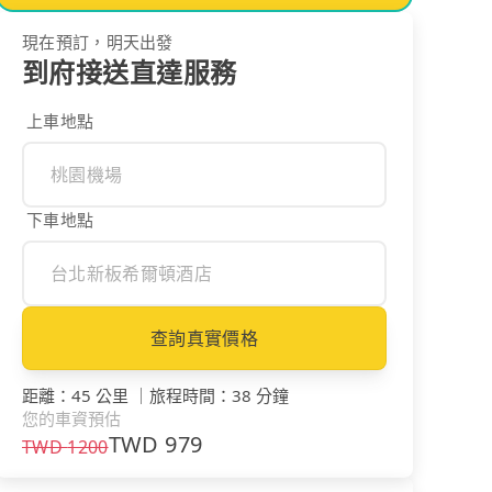
現在預訂，明天出發
到府接送直達服務
上車地點
下車地點
查詢真實價格
距離
：
45 公里
｜
旅程時間
：
38 分鐘
您的車資預估
TWD
979
TWD
1200