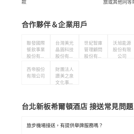
旅或其他同等
款
合作夥伴＆企業用戶
聯發國際
台灣美光
世紀智庫
沃旭能源
餐飲事業
晶圓科技
管理顧問
股份有限
股份有限
股份有限
股份有限
公司
公司
公司
公司
西帝股份
財團法人
有限公司
讚美之泉
文化事業
基金會
台北新板希爾頓酒店 接送常見問題
旅步機場接送，有提供舉牌服務嗎？