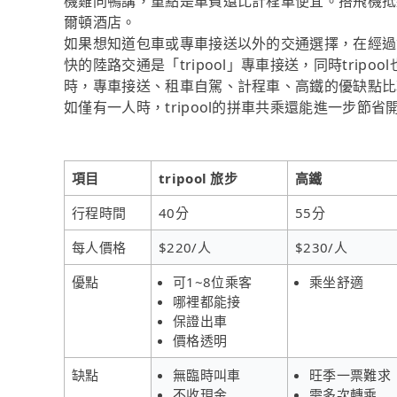
機雞同鴨講，重點是車費還比計程車便宜。搭飛機抵
爾頓酒店。
如果想知道包車或專車接送以外的交通選擇，在經過
快的陸路交通是「tripool」專車接送，同時tri
時，專車接送、租車自駕、計程車、高鐵的優缺點比
如僅有一人時，tripool的拼車共乘還能進一步節
項目
tripool 旅步
高鐵
行程時間
40分
55分
每人價格
$220/人
$230/人
優點
可1~8位乘客
乘坐舒適
哪裡都能接
保證出車
價格透明
缺點
無臨時叫車
旺季一票難求
不收現金
需多次轉乘