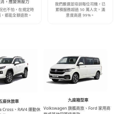
取消，應變無壓力
我們嚴選並培訓每位司機，已
況也不怕，在規定時
累積服務超過 50 萬人次，滿
消，都能全額退款。
意度高達 99%。
九座箱型車
五座休旅車
Volkswagen 旗艦商旅、Ford 家用商
lla Cross、RAV4 運動休