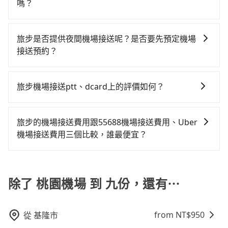
步提供更多的彈性和客製化選擇，我們會根據您的抵達
2,010~2,400元間，但如改預約tripool可省高達$800。
去，但額外的汽車保險與可能的罰單都需自付。再者，
嗎？
人獨行，交通費總計2,160元。但如果全程使用tripool
時間和需求提供合適的車輛和司機，並協助您處理行
關於交通需要特別注意：像九份這樣的偏遠地區，計程
和運的iRent只提供最基本的車型，如Toyota Yaris、
並到府專車接送，則僅需花費約1,630元，費時1小時6分
這取決於您的目的地和搭乘的時間。在某些情況下，搭
李。此外，旅步的司機都是經過嚴格篩選和培訓的專業
車不會在路上巡迴找客人。它們通常只在特定地點等
Prius C、Vios這類乘坐體驗較差的車款，如果人數超過
鐘。選擇搭乘高鐵而不預約包車，不僅至少額外負擔530
乘機場計程車可能比預約旅步接送更貴，特別是在旅遊
司機，為您提供更加安全和穩定的機場接送服務。
候，或者必須透過叫車平台或電話叫車，這代表你需要
旅步是否提供夜間機場接送呢？是否要先預定機場
四位，更是沒有較大的七人座或九人座可供選擇，而且
元車資，而且更會額外浪費61分鐘在轉乘與等車上，現
旺季、連續假期或尖峰時間。因為機場計程車可能會加
事先預約，並且要做好等待較久的心理準備。綜合以
接送預約？
無人租車最令人詬病的就是車況，打開車門才發現仍有
在還不馬上來預約tripool！
收額外的附加費用。再加上如果您需要在行程中多次轉
上，無論在價格或服務品質上，tripool都是你從桃園機
上一組乘客遺留的垃圾或者撞凹的車門仍未被修理，每
有的！旅步提供24小時全台到府的機場接送，無論是凌
移或停留，搭乘機場計程車的費用可能會更高。因此，
場到九份的最佳選擇。
一次租車都好像在開樂透一樣。另外，偶爾也會遇到明
晨班機還是夜間航班。旅步採約制服務，只要您完成預
預約旅步接送可能是一個更經濟實惠的選擇。
旅步機場接送ptt、dcard上的評價如何？
明已經預約了時間但上一位用戶卻遲遲尚未歸還，又或
約，旅步會幫安您調度專屬服務的司機及車輛，且保證
者要還車時卻偏偏找不到停車位，對於急著用車或者要
旅步的機場接送服務在ptt上獲得了許多正面的評價。對
出車。
載其他乘客的人來說就有不小的風險。最後，雖然路邊
於旅步的價格透明、服務可靠以及司機親切且專業態度
旅步的機場接送費用跟55688機場接送費用、Uber
隨租隨還看似方便，但實際使用時還是有其區域的限
表示滿意。同時也有許多dcard網友推薦旅步是機場接送
機場接送費用三個比較，誰最便宜？
制，實際可停靠的地點與你的上下車地點仍有段距離，
的首選，特別是對於需要準時、安全到達機場的旅客。
在遇到下雨天或者載行李時，就顯得非常不便。
因為55688與uber接送費用都是採動態定價的，會根據
當天實際行駛里程及路線而有所不同，因為車資是浮動
的，相比於旅步提供的固定車資模式，除了能讓旅客更
除了 桃園機場 到 九份，還有⋯
容易掌握車資，不用擔心被額外收費，所以相對55688
和uber是更便宜的。
from NT$
950
從
基隆市