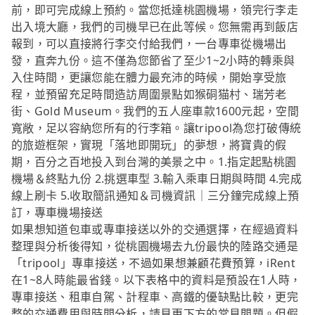
前，即可完成線上預約。當您抵達桃園機場，領完行李走
出入境大廳，我們的司機早已在此等候。您無需再到飯店
報到，可以直接將行李交付給我們，一台專車從機場出
發，直奔九份。這不僅為您節省了至少1~2小時的轉乘與
入住時間，更讓您能在體力最充沛的時候，開始享受旅
程，並預留充足時間造訪周圍景點如猴硐猫村、瑞芳老
街、Gold Museum。我們的五人座車款1600元起，空間
寬敞，足以容納您所有的行李箱。讓tripool為您打破傳統
的旅遊框架，實現「落地即開玩」的夢想，將寶貴的假
期，百分之百地投入到台灣的美景之中。1.指定起點桃園
機場＆終點九份 2.挑選車型 3.輸入乘車日期與時間 4.完成
線上刷卡 5.收取簡訊通知＆司機資訊｜三分鐘完成線上預
訂，專車機場接送
如果想知道包車或專車接送以外的交通選擇，在經過資料
整理與分析後得知，從桃園機場去九份最快的陸路交通是
「tripool」專車接送，不過如果想兼顧花費預算，iRent
在1~8人時能最省錢。以下表格中的資料是預設在1人時，
專車接送、租車自駕、計程車、高鐵的優缺點比較，更完
整的交通費用與時間分析，請見更下方的常見問題。但假