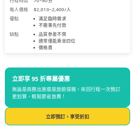
行程時間
70~80分
每人價格
$2,010~2,400/人
優點
滿足臨時需求
不需事先付款
缺點
品質參差不齊
通常僅能乘坐四位
價格貴
立即享 95 折專屬優惠
無論是商務出差還是旅遊探親，來回行程一次預訂
更划算，輕鬆節省旅費！
立即預訂，享受折扣