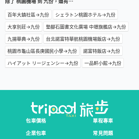
除了 桃園機場 到 九份，還有⋯
百年大鎮社區→九份
シェラトン桃園ホテル→九份
大享別莊→九份
墊腳石圖書文化廣場 中壢旗艦店→九份
九揚華典→九份
台北諾富特華航桃園機場飯店→九份
桃園市龜山區長庚國民小學→九份
諾富特飯店→九份
ハイアット リージェンシー→九份
一品軒小館→九份
包車價格
單程專車
企業包車
常見問題