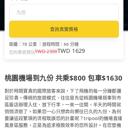
查詢真實價格
距離
：
78 公里
｜
旅程時間
：
66 分鐘
TWD
1629
TWD
2300
您的車資預估
桃園機場到九份 共乘$800 包車$1630
對於時間寶貴的國際旅客來說，下了飛機的每一分鐘都彌
足珍貴。傳統的旅遊模式，往往是先從桃園機場搭車到市
區飯店辦理入住、放下行李，一來一往間，半天的時間就
悄悄流逝了。如果您一心只想奔向嚮往已久的九份，為何
要讓這段繁瑣的流程耽誤您的計畫呢？tripool的機場直達
風景區服務，正是為追求極致效率的您所設計。在您登機