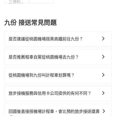
三得利股
份有限公
司台灣分
公司
九份 接送常見問題
是否建議從桃園機場搭乘高鐵前往九份？
從桃園機場搭高鐵去九份絕非最佳選擇，高鐵較貴、費
時、轉車麻煩！桃園-台北雖然一天最多時有74班車次，
是否推薦租車自駕從桃園機場去九份？
從最早06:49到23:40，過了末班車到清晨的時段，還是
如果你有台灣駕照且對自己駕駛技術有信心，且在車上
要找其他交通方案。假設從桃園機場 (桃園市大園區) 前
時不需要閉目養神（因為要自己開車），最重要的是你
往最靠近的桃園高鐵站，叫一輛計程車花費約400元、車
從桃園機場到九份叫計程車划算嗎？
當天就要來回，那在桃園路邊可隨租隨借的iRent應該是
程約20分鐘。抵達高鐵站後，步行進站、現場購票並於
如選擇小黃直達，在桃園可以透過app叫車的有55688台
你最便宜選擇。註冊完iRent的app後，可以每小時
月台排隊的時間約15分鐘，再乘坐16~22分鐘（平均20
灣大車隊、Uber、Line Taxi、Yoxi等，如果在路邊攔不
$115~205承租小轎車，每公里再額外加收$3.2，從桃園
分）的高鐵從桃園站前往台北高鐵站，每人票價160元，
旅步接機服務與信用卡公司提供的有何不同？
到車，也可考慮打電話至桃園機場附近的計程車隊，如
機場到九份的花費預估為$1,200~1,750（金額差異來自
再用15分鐘出站、等待車站前排班的計程車，搭上小黃
關於接機服務的問題，旅步的接機服務可提供您專業的
大園義交計程車、大園多元化計程車聯合車隊、游輝益
於平假日、車款差異、抵達目的地後多久原路返回），
後約花57分鐘、車費1,600元後，抵達九份 (新北市瑞芳
接送體驗。相較於信用卡公司提供的免費接送服務，旅
自營計程車等叫車看看。依照里程跳錶計算，價格約為
雖已將eTag和可能的每小時40元路邊停車費用預估進
回國後直接搭機場計程車，會比預約旅步接送還貴
區) 的目的地。全程加上轉車時間共2小時7分鐘，假設一