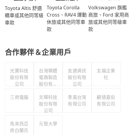
Volkswagen 旗艦
Toyota Corolla
Toyota Altis 舒適
商旅、Ford 家用商
Cross、RAV4 運動
轎車或其他同等級
旅或其他同等級車
休旅或其他同等車
車款
款
款
合作夥伴＆企業用戶
光寶科技
台灣積體
友通資訊
玄福企業
股份有限
電路製造
股份有限
社
公司
股份有限
公司
公司
三商電腦
文曄科技
季風台灣
顧德嘉伯
股份有限
有限公司
有限公司
公司
馬來西亞
元智大學
商白蘭氏