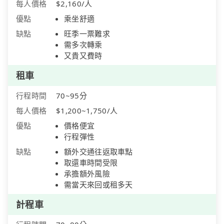
每人價格
$2,160/人
優點
乘坐舒適
缺點
旺季一票難求
需多次轉乘
又貴又費時
租車
行程時間
70~95分
每人價格
$1,200~1,750/人
優點
價格便宜
行程彈性
缺點
額外交通往返取車點
取還車時間受限
承擔額外風險
需當天來回或租多天
計程車