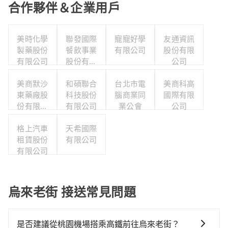
合作夥伴＆企業用戶
美時化學
聯發國際
寵寵好學
友通資訊
製藥股份
餐飲事業
有限公司
股份有限
有限公司
股份有限
公司
公司
美商默沙
和碩聯合
台北市電
美商科高
東藥廠股
科技股份
腦商業同
國際有限
份有限公
有限公司
業公會
公司
司台灣分
公司職工
格上汽車
天希國際
福利委員
租賃股份
有限公司
有限公司
會
烏來老街 接送常見問題
是否建議從桃園機場搭乘高鐵前往烏來老街？