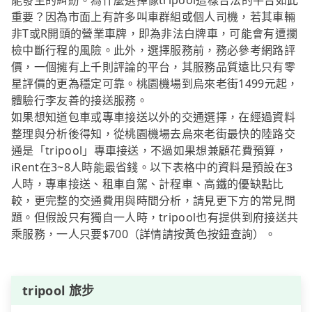
能發生的糾紛。為什麼選擇像tripool這樣合法的平台如此
重要？因為市面上有許多叫車群組或個人司機，若其車輛
非T或R開頭的營業車牌，即為非法白牌車，可能會有遭攔
檢中斷行程的風險。此外，選擇服務前，務必參考網路評
價，一個擁有上千則評論的平台，其服務品質遠比只有零
星評價的更為穩定可靠。桃園機場到烏來老街1499元起，
體驗行李友善的接送服務。
如果想知道包車或專車接送以外的交通選擇，在經過資料
整理與分析後得知，從桃園機場去烏來老街最快的陸路交
通是「tripool」專車接送，不過如果想兼顧花費預算，
iRent在3~8人時能最省錢。以下表格中的資料是預設在3
人時，專車接送、租車自駕、計程車、高鐵的優缺點比
較，更完整的交通費用與時間分析，請見更下方的常見問
題。但假設只有獨自一人時，tripool也有提供到府接送共
乘服務，一人只要$700（詳情請按黃色按鈕查詢）。
tripool 旅步