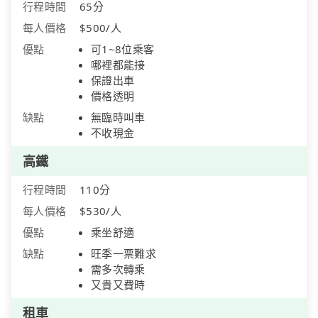
行程時間
65分
每人價格
$500/人
優點
可1~8位乘客
哪裡都能接
保證出車
價格透明
缺點
無臨時叫車
不收現金
高鐵
行程時間
110分
每人價格
$530/人
優點
乘坐舒適
缺點
旺季一票難求
需多次轉乘
又貴又費時
租車