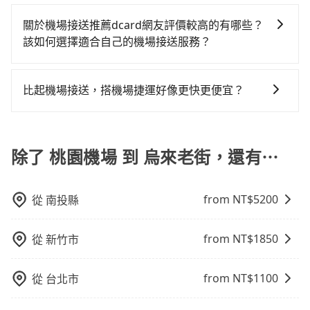
旅步作為機場接送的直接供應商，提供透明固定的價格
服務。
會遇到明明已經預約了時間但上一位用戶卻遲遲尚未歸
和專業服務，並提供線上客服服務及優於業界的取消政
關於機場接送推薦dcard網友評價較高的有哪些？
還，又或者要還車時卻偏偏找不到停車位，對於急著用
策，相較之下，KKday和Klook僅為仲介平台，是需要透
該如何選擇適合自己的機場接送服務？
車或者要載其他乘客的人來說就有不小的風險。最後，
過其他供應商執行接送任務的，較無法直接控制車輛及
雖然路邊隨租隨還看似方便，但實際使用時還是有其區
在dcard上評價較高的機場接送服務，包括：tripool旅
司機的服務質量。
域的限制，實際可停靠的地點與你的上下車地點仍有段
步、Uber、55688。建議可以依據價格是否透明、有無
比起機場接送，搭機場捷運好像更快更便宜？
距離，在遇到下雨天或者載行李時，就顯得非常不便。
取消政策及即時的客戶服務、google評價及品牌商譽來
搭乘機場捷運相對於機場接送的確在時間及價格上有其
選擇合適自己的機場接送服務。
優勢，但對於入出境需攜帶多件大型行李、同行人數多
或需事先移動到捷運站搭乘的旅客，到府服務的機場接
除了 桃園機場 到 烏來老街，還有⋯
送會更便捷。
from NT$
5200
從
南投縣
from NT$
1850
從
新竹市
from NT$
1100
從
台北市