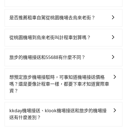
從桃園機場搭高鐵去烏來老街絕非最佳選擇，高鐵較
貴、費時、轉車麻煩！桃園-板橋雖然一天最多時有63班
是否推薦租車自駕從桃園機場去烏來老街？
車次，從最早06:49到23:40，過了末班車到清晨的時
如果你有台灣駕照且對自己駕駛技術有信心，且在車上
段，還是要找其他交通方案。假設從桃園機場 (桃園市大
時不需要閉目養神（因為要自己開車），最重要的是你
園區) 前往最靠近的桃園高鐵站，叫一輛計程車花費約
從桃園機場到烏來老街叫計程車划算嗎？
當天就要來回，那在桃園路邊可隨租隨借的iRent應該是
400元、車程約20分鐘。抵達高鐵站後，步行進站、現
如選擇小黃直達，在桃園可以透過app叫車的有55688台
你最便宜選擇。註冊完iRent的app後，可以每小時
場購票並於月台排隊的時間約15分鐘，再乘坐11~13分
灣大車隊、Uber、Line Taxi、Yoxi等，如果在路邊攔不
$115~205承租小轎車，每公里再額外加收$3.2，從桃園
鐘（平均12分）的高鐵從桃園站前往板橋高鐵站，每人
旅步的機場接送和55688有什麼不同？
到車，也可考慮打電話至桃園機場附近的計程車隊，如
機場到烏來老街的花費預估為$1,100~1,650（金額差異
票價130元，再用10分鐘出站、等待車站前排班的計程
旅步和55688的主要區別在於服務模式和價格透明度。
大園義交計程車、游輝益自營計程車、大園多元化計程
來自於平假日、車款差異、抵達目的地後多久原路返
車，搭上小黃後約花53分鐘、車費800元後，抵達烏來
旅步提供全台灣的機場接送服務，價格透明且無隱藏費
車聯合車隊等叫車看看。依照里程跳錶計算，價格約為
回），雖已將eTag和可能的每小時40元路邊停車費用預
想預定旅步機場接駁時，可事知道機場接送價格
老街 (新北市烏來區) 的目的地。全程加上轉車時間共1小
用，並且有多種車型選擇。55688則是台灣知名的計程
1,710~2,100元間，但如改預約tripool可省高達$600。
估進去，但額外的汽車保險與可能的罰單都需自付。再
嗎？還是要像計程車一樣，都要下車才知道實際車
時50分鐘，假設3位同行，高鐵加轉乘之平均每人花費為
車品牌，主要提供計程車服務，價格根據跳表計費，要
綜合以上，無論在價格或服務品質上，tripool都是你從
者，和運的iRent只提供最基本的車型，如Toyota
資？
530元。但如果全程使用tripool並到府專車接送，則每
下車時才會知道當次車資費用，較不易掌握您的交通預
桃園機場到烏來老街的最佳選擇。
Yaris、Prius C、Vios這類乘坐體驗較差的車款，如果人
人平均花費約500元，費時1小時4分鐘。選擇搭乘高鐵
tripool旅步提供透明且固定的機場接送價格，您可以在
算。
數超過四位，更是沒有較大的七人座或九人座可供選
而不預約包車，不僅每人至少額外負擔30元車資，而且
預訂前在官網或app即時查詢並確認價格、完成預定。無
kkday機場接送、klook機場接送和旅步的機場接
擇，而且無人租車最令人詬病的就是車況，打開車門才
更會額外浪費46分鐘在轉乘與等車上，現在還不馬上來
需像計程車一樣下車後才知道實際車資。這樣，您可以
送有什麼差別？
發現仍有上一組乘客遺留的垃圾或者撞凹的車門仍未被
預約tripool！如果你僅有兩位乘車，也可參考tripool的
更好地安排您的出行計劃、交通開支，享受無憂的接送
修理，每一次租車都好像在開樂透一樣。另外，偶爾也
拼車共乘服務，最多可再節省50%的交通費用。