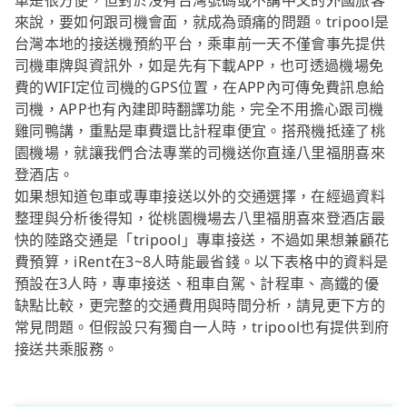
車是很方便，但對於沒有台灣號碼或不講中文的外國旅客
來說，要如何跟司機會面，就成為頭痛的問題。tripool是
台灣本地的接送機預約平台，乘車前一天不僅會事先提供
司機車牌與資訊外，如是先有下載APP，也可透過機場免
費的WIFI定位司機的GPS位置，在APP內可傳免費訊息給
司機，APP也有內建即時翻譯功能，完全不用擔心跟司機
雞同鴨講，重點是車費還比計程車便宜。搭飛機抵達了桃
園機場，就讓我們合法專業的司機送你直達八里福朋喜來
登酒店。
如果想知道包車或專車接送以外的交通選擇，在經過資料
整理與分析後得知，從桃園機場去八里福朋喜來登酒店最
快的陸路交通是「tripool」專車接送，不過如果想兼顧花
費預算，iRent在3~8人時能最省錢。以下表格中的資料是
預設在3人時，專車接送、租車自駕、計程車、高鐵的優
缺點比較，更完整的交通費用與時間分析，請見更下方的
常見問題。但假設只有獨自一人時，tripool也有提供到府
接送共乘服務。