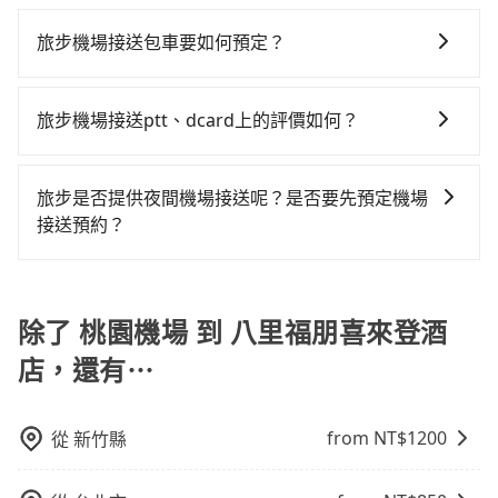
所有到機場的交通方式因地區和交通狀況而異，以下列
知而是司機抵達機場後才發現旅客入境時間有耽誤，
兩輛計程車的費用就貴了，如選擇tripool的九人座，可
大的七人座或九人座可供選擇，而且無人租車最令人詬
擔30元車資，而且更會額外浪費75分鐘在轉乘與等車
舉一些常見的選擇： 1. 捷運：如果機場附近有捷運或輕
tripool依舊會改派司機，但就不能保證旅客一出關即有
用約8.5折預約一台專車服務。
旅步機場接送包車要如何預定？
病的就是車況，打開車門才發現仍有上一組乘客遺留的
上，現在還不馬上來預約tripool！如果你僅有兩位乘
軌系統，這是一種快捷和經濟實惠的交通方式。 2. 公車/
車輛可以搭乘。如班機被迫取消且在原預定上飛機時間
垃圾或者撞凹的車門仍未被修理，每一次租車都好像在
車，也可參考tripool的拼車共乘服務，最多可再節省
預定旅步機場接送包車非常簡單。您可以通過旅步官網
客運：公車或客運是到達機場的另一種經濟實惠的交通
前通知我方，可提供全額退款或免費改期。如班機航行
開樂透一樣。另外，偶爾也會遇到明明已經預約了時間
50%的交通費用。
或APP進行預定。 步驟如下： 1.輸入上車和下車地點。
方式。 3. 計程車：計程車通常是到達機場的比較昂貴的
時間減少而提前落地，可在落地後直接與司機電話聯
旅步機場接送ptt、dcard上的評價如何？
但上一位用戶卻遲遲尚未歸還，又或者要還車時卻偏偏
2.選擇乘車人數和行李數量。 3.選擇適合的車型並查看
選擇，但對於携帶大量行李或急需前往機場的乘客來
繫，司機只要車上無乘客或已經在機場周邊，會盡快配
找不到停車位，對於急著用車或者要載其他乘客的人來
旅步的機場接送服務在ptt上獲得了許多正面的評價。對
報價。 4.選擇日期和時間，並填寫乘客資訊和航班資
說，這可能是最方便的選擇。許多城市的計程車公司提
合旅客乘車。
說就有不小的風險。最後，雖然路邊隨租隨還看似方
於旅步的價格透明、服務可靠以及司機親切且專業態度
訊。 5.完成付款，預定成功後會收到確認信件
供從市中心或其他地區到機場的固定價格，可以預先知
旅步是否提供夜間機場接送呢？是否要先預定機場
便，但實際使用時還是有其區域的限制，實際可停靠的
表示滿意。同時也有許多dcard網友推薦旅步是機場接送
道價格，避免爭議。 4. 預約機場接送：可以提前預訂服
接送預約？
地點與你的上下車地點仍有段距離，在遇到下雨天或者
的首選，特別是對於需要準時、安全到達機場的旅客。
務，安排接送。價格會因路線而有所不同。 5. 高鐵：搭
載行李時，就顯得非常不便。
有的！旅步提供24小時全台到府的機場接送，無論是凌
乘高鐵是最快速的選擇，但並非每個縣市都有高鐵站，
晨班機還是夜間航班。旅步採約制服務，只要您完成預
且下高鐵後還需轉搭其他接駁方式抵達機場，對於入、
約，旅步會幫安您調度專屬服務的司機及車輛，且保證
除了 桃園機場 到 八里福朋喜來登酒
出境需攜帶大量行李的旅客並不方便。價格也會因您出
出車。
發的縣市而有所不同。 總體而言，到機場的最佳交通方
店，還有⋯
式取決於您的預算、時間和行程安排。建議您提前了解
並根據自己的需要選擇最方便和經濟實惠的交通方式。
from NT$
1200
從
新竹縣