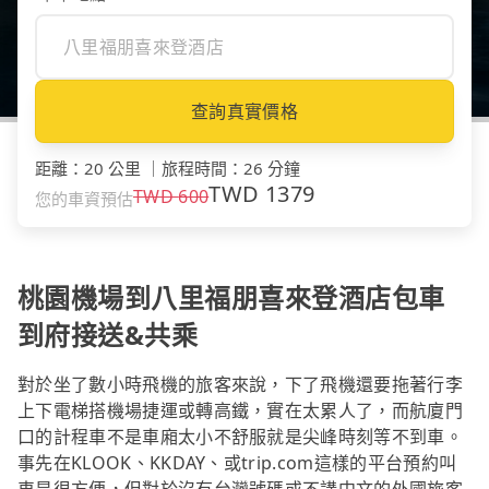
查詢真實價格
距離
：
20 公里
｜
旅程時間
：
26 分鐘
TWD
1379
TWD
600
您的車資預估
桃園機場到八里福朋喜來登酒店包車
到府接送&共乘
對於坐了數小時飛機的旅客來說，下了飛機還要拖著行李
上下電梯搭機場捷運或轉高鐵，實在太累人了，而航廈門
口的計程車不是車廂太小不舒服就是尖峰時刻等不到車。
事先在KLOOK、KKDAY、或trip.com這樣的平台預約叫