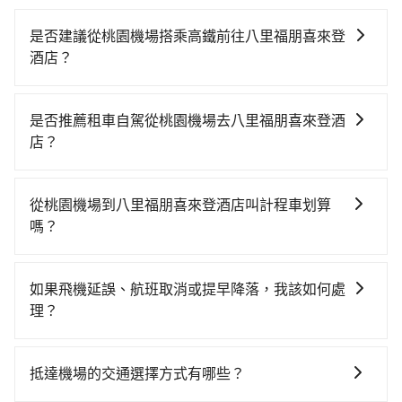
是否建議從桃園機場搭乘高鐵前往八里福朋喜來登
酒店？
從桃園機場搭高鐵去八里福朋喜來登酒店絕非最佳選
擇，高鐵較貴、費時、轉車麻煩！桃園-台北雖然一天最
是否推薦租車自駕從桃園機場去八里福朋喜來登酒
多時有74班車次，從最早06:49到23:40，過了末班車到
店？
清晨的時段，還是要找其他交通方案。假設從桃園機場
如果你有台灣駕照且對自己駕駛技術有信心，且需要絕
(桃園市大園區) 前往最靠近的桃園高鐵站，叫一輛計程
對的時間彈性，最重要的是你當天就要來回，那在桃園
車花費約400元、車程約20分鐘。抵達高鐵站後，步行
從桃園機場到八里福朋喜來登酒店叫計程車划算
路邊可隨租隨借的iRent應該是你最便宜選擇。註冊完
進站、現場購票並於月台排隊的時間約15分鐘，再乘坐
嗎？
iRent的app後，可以每小時$115~205承租小轎車，每
16~22分鐘（平均20分）的高鐵從桃園站前往台北高鐵
如選擇小黃直達，在桃園可以透過app叫車的有55688台
公里再額外加收$3.2，從桃園機場到八里福朋喜來登酒
站，每人票價160元，再用15分鐘出站、等待車站前排
灣大車隊、Uber、Line Taxi、Yoxi等，如果在路邊攔不
店的花費預估為$450~850（金額差異來自於平假日、車
班的計程車，搭上小黃後約花31分鐘、車費600元後，
如果飛機延誤、航班取消或提早降落，我該如何處
到車，也可考慮打電話至桃園機場附近的計程車隊，如
款差異、抵達目的地後多久原路返回），雖已將eTag和
抵達八里福朋喜來登酒店 (新北市八里區) 的目的地。全
理？
大園多元化計程車聯合車隊、大園義交計程車、游輝益
可能的每小時40元路邊停車費用預估進去，但額外的汽
程加上轉車時間共1小時41分鐘，假設3位同行，高鐵加
如遇到班機預計抵達時間延後或提前者，可在搭乘飛機
自營計程車等叫車看看。依照里程跳錶計算，價格約為
車保險與可能的罰單都需自付。再者，和運的iRent只提
轉乘之平均每人花費為490元。但如果全程使用tripool
前透過官網的線上客服告知，我方會盡力協助重新安排
560~700元間。雖然桃園機場到八里福朋喜來登酒店的
供最基本的車型，如Toyota Yaris、Prius C、Vios這類
抵達機場的交通選擇方式有哪些？
並到府專車接送，則每人平均花費約460元，費時26分
車輛，讓乘客能落地後順利離開機場。但如事先沒有告
跳表小黃可能較為便宜，但當你們人數超過四位時，叫
乘坐體驗較差的車款，如果人數超過四位，更是沒有較
鐘。選擇搭乘高鐵而不預約包車，不僅每人至少額外負