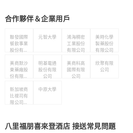
合作夥伴＆企業用戶
聯發國際
元智大學
鴻海精密
美時化學
餐飲事業
工業股份
製藥股份
股份有限
有限公司
有限公司
公司
美商默沙
明基電通
美商科高
欣聚有限
東藥廠股
股份有限
國際有限
公司
份有限公
公司
公司
司台灣分
公司職工
新加坡商
中原大學
福利委員
比禔司有
限公司台
會
灣分公司
八里福朋喜來登酒店 接送常見問題