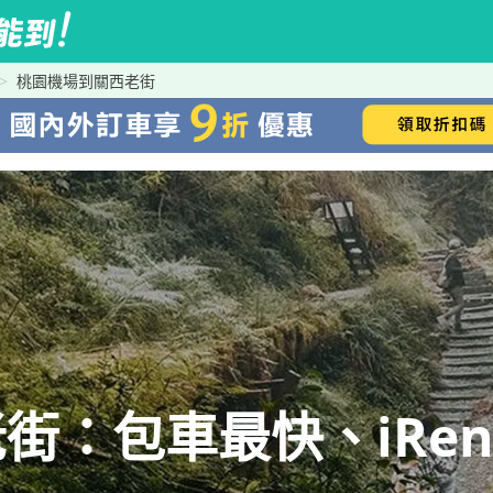
桃園機場到關西老街
街：包車最快、iRen