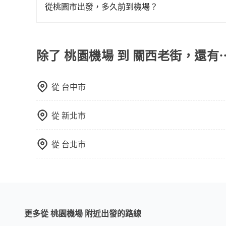
用，並且有多種車型選擇。55688則是台灣知名
從桃園市出發，多久前到機場？
車時才會知道當次車資費用，較不易掌握您的交通
一般來說，建議飛機起飛前兩小時前要抵達機場，
很順暢，但如果你搭機的時間是白天、剛好是上下
時間。
除了 桃園機場 到 關西老街，還有
從
台中市
從
新北市
從
台北市
更多從 桃園機場 附近出發的路線