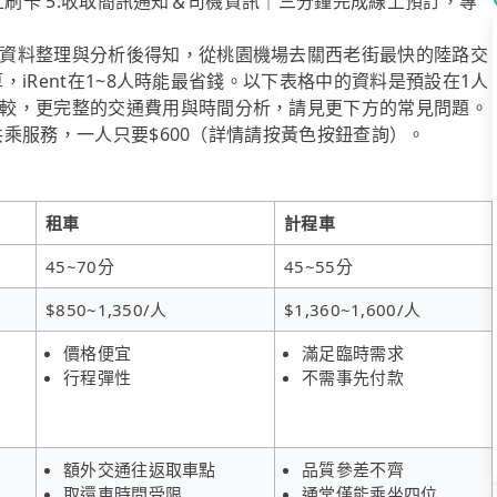
成線上刷卡 5.收取簡訊通知＆司機資訊｜三分鐘完成線上預訂，專
資料整理與分析後得知，從桃園機場去關西老街最快的陸路交
算，iRent在1~8人時能最省錢。以下表格中的資料是預設在1人
較，更完整的交通費用與時間分析，請見更下方的常見問題。
送共乘服務，一人只要$600（詳情請按黃色按鈕查詢）。
租車
計程車
45~70分
45~55分
$850~1,350/人
$1,360~1,600/人
價格便宜
滿足臨時需求
行程彈性
不需事先付款
額外交通往返取車點
品質參差不齊
取還車時間受限
通常僅能乘坐四位