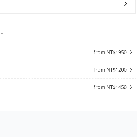
的計程車品牌，主要提供計程車服務，價格根據跳表計費，要下
預算。
如果沒有事先網上辦理報到，要再更早一些。深夜交通通常都
班尖峰時段、甚至連假前後，那最好再額外多加半小時的緩衝
⋯
from NT$
1950
from NT$
1200
from NT$
1450