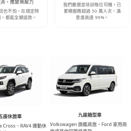
取消，應變無壓力
我們嚴選並培訓每位司機，已
況也不怕，在規定時
累積服務超過 50 萬人次，滿
消，都能全額退款。
意度高達 99%。
九座箱型車
五座休旅車
Volkswagen 旗艦商旅、Ford 家用商
lla Cross、RAV4 運動休