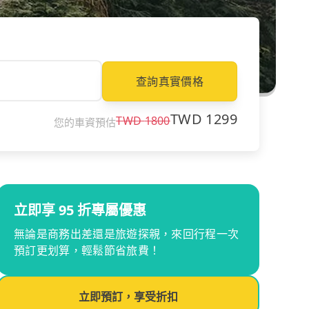
查詢真實價格
TWD
1299
TWD
1800
您的車資預估
立即享 95 折專屬優惠
無論是商務出差還是旅遊探親，來回行程一次
預訂更划算，輕鬆節省旅費！
立即預訂，享受折扣