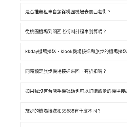
從桃園機場搭高鐵去關西老街絕非最佳選擇，高鐵較
次，從最早06:49到23:21，過了末班車到清晨
是否推薦租車自駕從桃園機場去關西老街？
前往最靠近的桃園高鐵站，叫一輛計程車花費約40
如果你有台灣駕照且對自己駕駛技術有信心，且需
於月台排隊的時間約15分鐘，再乘坐9~11分鐘（
邊可隨租隨借的iRent應該是你最便宜選擇。註冊完iR
再用5分鐘出站、等待車站前排班的計程車，搭上小黃
從桃園機場到關西老街叫計程車划算嗎？
再額外加收$3.2，從桃園機場到關西老街的花費預估
鎮) 的目的地。全程加上轉車時間共1小時23分鐘，假
如選擇小黃直達，在桃園可以透過app叫車的有55688台
目的地後多久原路返回），雖已將eTag和可能的
並到府專車接送，則僅需花費約1,300元，費時3
到車，也可考慮打電話至桃園機場附近的計程車隊
的罰單都需自付。再者，和運的iRent只提供最基本的車型，
資，而且更會額外浪費44分鐘在轉乘與等車上，現在還
kkday機場接送、klook機場接送和旅步的機場接
營計程車等叫車看看。依照里程跳錶計算，價格約為1,3
的車款，如果人數超過四位，更是沒有較大的七人
旅步作為機場接送的直接供應商，提供透明固定的
但如果要考慮到回程，新竹縣僅有合法計程車約730
打開車門才發現仍有上一組乘客遺留的垃圾或者撞
策，相較之下，KKday和Klook僅為仲介平台
難度是雙北市的80倍。綜合以上，無論在價格或服務
外，偶爾也會遇到明明已經預約了時間但上一位用
同時預定旅步機場接送來回，有折扣嗎？
司機的服務質量。
擇。
於急著用車或者要載其他乘客的人來說就有不小的
有的，旅步有提供來回預定優惠。您可以在預定去
有其區域的限制，實際可停靠的地點與你的上下車
完成去程訂單的同時，寄送95折的優惠碼到您的信
如果我沒有台灣手機號碼也可以訂購旅步的機場接
便。
當然可以，如果您沒有台灣的手機號碼，也可以提供 Wh
在訂單成立後，或司機服務時與您聯絡。
旅步的機場接送和55688有什麼不同？
旅步和55688的主要區別在於服務模式和價格透