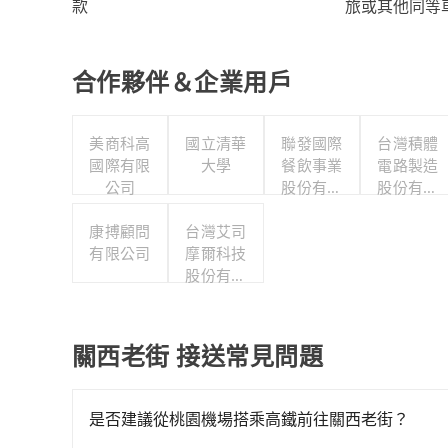
旅或其他同等
款
合作夥伴＆企業用戶
美商科高
國立清華
聯發國際
台灣積體
國際有限
大學
餐飲事業
電路製造
公司
股份有限
股份有限
公司
公司
康搏顧問
台灣艾司
有限公司
摩爾科技
股份有限
公司
關西老街 接送常見問題
是否建議從桃園機場搭乘高鐵前往關西老街？