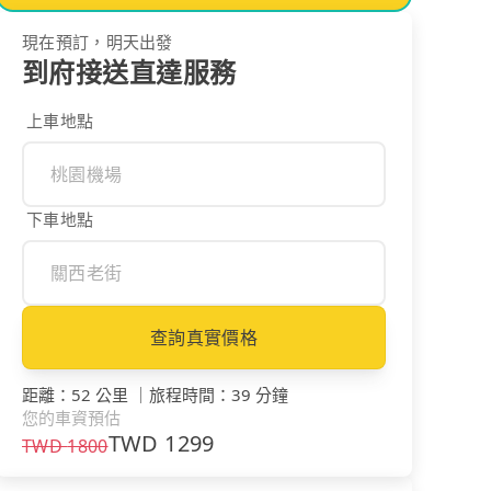
現在預訂，明天出發
到府接送直達服務
上車地點
下車地點
查詢真實價格
距離
：
52 公里
｜
旅程時間
：
39 分鐘
您的車資預估
TWD
1299
TWD
1800