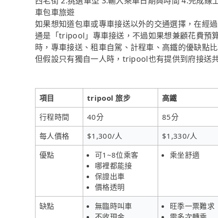
西老街 2.挑選車型 3.輸入乘車日期與時間 4.完
車包車旅遊
如果想知道包車或專車接送以外的交通選擇，在經過
通是「tripool」專車接送，不過如果想兼顧花費預
時，專車接送、租車自駕、計程車、高鐵的優缺點比
但假設只有獨自一人時，tripool也有提供到府接
項目
tripool 旅步
高鐵
行程時間
40分
85分
每人價格
$1,300/人
$1,330/人
優點
可1~8位乘客
乘坐舒適
哪裡都能接
保證出車
價格透明
缺點
無臨時叫車
旺季一票難求
不收現金
需多次轉乘