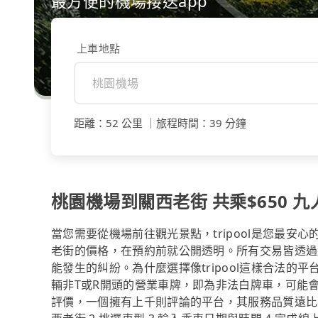
最方便的機場接送app
上車地點
距離
：
52 公里
｜
旅程時間
：
39 分鐘
桃園機場到關西老街 共乘$650 九
當您需要從機場前往觀光景點，tripool是您最
老街的價格，在預約前就公開透明。所有交易皆透過
能發生的糾紛。為什麼選擇像tripool這樣合法
輛非T或R開頭的營業車牌，即為非法白牌車，可能
評價，一個擁有上千則評論的平台，其服務品質遠比