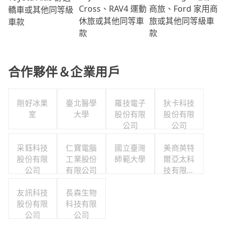
商旅、Ford 家用商
Cross、RAV4 運動
轎車或其他同等級
旅或其他同等級車
休旅或其他同等車
車款
款
款
合作夥伴＆企業用戶
剛好冰果
臺北醫學
羅技電子
狄卡科技
室
大學
股份有限
股份有限
公司
公司
采鈺科技
仁寶電腦
國立臺灣
美商英特
股份有限
工業股份
師範大學
爾亞太科
公司
有限公司
技有限公
司
友訊科技
長森生物
股份有限
科技有限
公司
公司