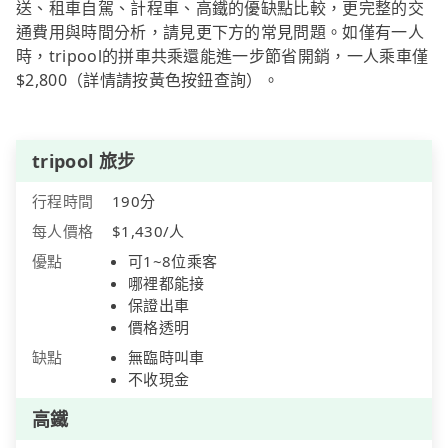
送、租車自駕、計程車、高鐵的優缺點比較，更完整的交
通費用與時間分析，請見更下方的常見問題。如僅有一人
時，tripool的拼車共乘還能進一步節省開銷，一人乘車僅
$2,800（詳情請按黃色按鈕查詢）。
tripool 旅步
行程時間
190分
每人價格
$1,430/人
優點
可1~8位乘客
哪裡都能接
保證出車
價格透明
缺點
無臨時叫車
不收現金
高鐵