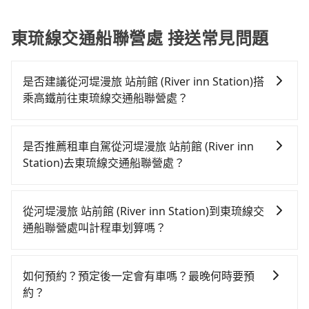
東琉線交通船聯營處 接送常見問題
是否建議從河堤漫旅 站前館 (River inn Station)搭
乘高鐵前往東琉線交通船聯營處？
若要從河堤漫旅 站前館 (River inn Station)搭高鐵前往
東琉線交通船聯營處，高鐵較貴、費時，且難叫計程車
是否推薦租車自駕從河堤漫旅 站前館 (River inn
前往高鐵站！不過從最早一班車07:13到末班車21:58，
Station)去東琉線交通船聯營處？
苗栗-左營一天最多僅16班次，如果行程緊湊或趕不上末
通常旅客不會選擇租車或自駕前往東琉線交通船聯營
班車，那就該考慮預約專車接送。假設從河堤漫旅 站前
處，畢竟停在路邊多天不用車，停車費與租車費用都是
館 (River inn Station) (苗栗縣苗栗市) 前往最靠近的苗
從河堤漫旅 站前館 (River inn Station)到東琉線交
不小開支。
栗高鐵站，叫一輛計程車花費約300元、車程約19分
通船聯營處叫計程車划算嗎？
鐘。抵達高鐵站後，步行進站、現場購票並於月台排隊
如選擇小黃直達，在苗栗可以透過app叫車的有55688台
的時間約15分鐘，再乘坐87分鐘的高鐵從苗栗站前往左
灣大車隊，如果在路邊攔不到車，也可考慮打電話至河
營高鐵站，每人票價1,060元，再用10分鐘出站、等待車
如何預約？預定後一定會有車嗎？最晚何時要預
堤漫旅 站前館 (River inn Station)附近的計程車隊，如
站前排班的計程車，搭上小黃後約花59分鐘、車費1,400
約？
北龍交通、第一無線金昌計程車等叫車看看。依照里程