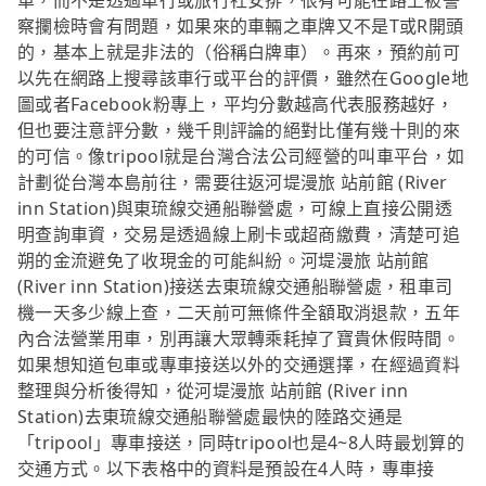
單，而不是透過車行或旅行社安排，很有可能在路上被警
察攔檢時會有問題，如果來的車輛之車牌又不是T或R開頭
的，基本上就是非法的（俗稱白牌車）。再來，預約前可
以先在網路上搜尋該車行或平台的評價，雖然在Google地
圖或者Facebook粉專上，平均分數越高代表服務越好，
但也要注意評分數，幾千則評論的絕對比僅有幾十則的來
的可信。像tripool就是台灣合法公司經營的叫車平台，如
計劃從台灣本島前往，需要往返河堤漫旅 站前館 (River
inn Station)與東琉線交通船聯營處，可線上直接公開透
明查詢車資，交易是透過線上刷卡或超商繳費，清楚可追
朔的金流避免了收現金的可能糾紛。河堤漫旅 站前館
(River inn Station)接送去東琉線交通船聯營處，租車司
機一天多少線上查，二天前可無條件全額取消退款，五年
內合法營業用車，別再讓大眾轉乘耗掉了寶貴休假時間。
如果想知道包車或專車接送以外的交通選擇，在經過資料
整理與分析後得知，從河堤漫旅 站前館 (River inn
Station)去東琉線交通船聯營處最快的陸路交通是
「tripool」專車接送，同時tripool也是4~8人時最划算的
交通方式。以下表格中的資料是預設在4人時，專車接