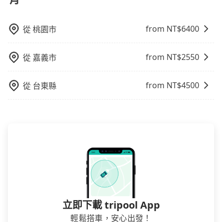
有Booking.com、Agoda.com、Hotels.com、
Expedia.com、Trip.com等。正常來說，線上刷卡付款
from NT$
6400
從
桃園市
完後預定就完成，事先不用電話確認空房，事後也不用
告知付款完畢，一切都能在網路上操作。但有些較冷門
或規模較小的飯店，有可能再多平台同時上架而發生超
from NT$
2550
從
嘉義市
賣的現象，便有可能到了現場卻沒房可住的窘境，所以
在預定時要不選擇評分高、評論多的飯店，不然就是還
from NT$
4500
從
台東縣
要再人工電話與飯店確認。預訂民宿方面，如不怕麻
煩，有些時候直接打電話問的價格可能比民宿訂房網來
得便宜，但缺點就是多數要匯款並再人工確認。假如不
介意多花一點錢省下這些瑣碎的事，台灣本土的AsiaYo
或者國際Airbnb都值得推薦。
立即下載 tripool App
輕鬆搭車，安心出發！