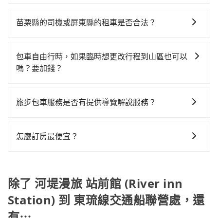
元後，抵達東琉線交通船聯營處 (屏東縣東港鎮) 的目的
如要預約從河堤漫旅 站前館 (River inn Station)前往東
跳錶計算，價格約為6,895~8,300元間，但如改預約
地。全程加上轉車時間共3小時10分鐘，假設4位同行，
琉線交通船聯營處的專車接送服務，可直接線上輸入上
tripool可省高達$2,600。但如果你無法提前預約，或偏
苗栗縣的司機或屏東縣的租車是否合法？
高鐵加轉乘之平均每人花費為1,490元。不過苗栗縣領有
下車地點或地址，三秒內即可查到真實價格，照著步驟
好臨時叫車，那要注意苗栗縣僅有合法計程車約380輛，
合法執照的計程車僅有400多輛，計程車的密度為雙北的
許多的Line群組或Facebook社團裡，有很多低價的白牌
填寫完乘客資料與線上刷卡，訂單即成立。在拿到訂單
計程車密度為雙北的0.5%，也就是說要臨時叫到小黃的
0.5%，換句話說，臨時要叫小黃的難度是雙北大城市的
車、私家車或野雞車在招攬生意，這不僅是違法可能被
編號後，隨即會在手機上收到簡訊以及電子郵件確認
難度是台北或新北的200倍之多。如果當天或隔天也要原
包車自由行時，如果臨時想更改行程到山區也可以
200倍。縱使幸運攔到一輛小黃了，苗栗縣少部分小黃司
警察臨檢並趕下車，出意外後保險公司更是不會提供任
信，如此就完成預約了，而司機與車輛的詳細資料，將
路返回，東琉線交通船聯營處所在的屏東縣的計程車更
嗎？要加錢？
機不按表收費，看乘客是外地人便漫天喊價或恣意繞
何理賠，如果又遇到心術不正的司機，其犯罪行為可能
於乘車前一晚八點透過SMS和EMAIL提供。一旦付款完
難叫，該縣市僅有約368輛計程車，建議事先做好規劃。
路。但如果全程使用tripool並到府專車接送，則每人平
可以的，當您的旅程需要穿越山區或是高海拔地區時，
都無法監控或追查。最好別為了省小錢而冒上不必要的
畢，tripool保證出車。一般建議出發前一天中午以前完
再加上苗栗縣有些計程車司機不按錶計費，約有34%會
均花費約1,430元，費時3小時8分鐘。選擇搭乘高鐵而不
旅步可能會根據行經的路線是否超過海拔1500公尺來進
風險。而tripool雇用的司機、使用的車輛以及配合的車
成預約，越早下訂價格越低價，如臨時需要，前一天傍
旅步包車服務是否有提供導覽解說服務？
採現場議價，建議最好先上網預約，以免當場被坑受
預約包車，不僅每人至少額外負擔60元車資，而且更會
行額外的費用收取。但是，這些費用會在您下訂單後、
行，一定符合台灣法律規定，除了司機擁有合法的職業
晚五點前仍會收單，最遲如當天下午過後乘車，四小時
騙。綜合以上，無論在價格或服務品質上，tripool都是
額外浪費時間在轉乘與等車上，現在還不馬上來預約
抱歉！目前旅步的包車服務暫無提供導覽服務，如果您
出發前先與您進行確認，確保您明確知道所有的費用。
駕駛執照以及良民證外，車輛一定投保最高300萬乘客
前仍能預約。
你從河堤漫旅 站前館 (River inn Station)到東琉線交通
tripool！如果你是三人以下要乘車，也可參考tripool的
需要導覽服務，可事先透過電子郵件
我們會透過Email的方式向您說明收費細節，讓您能更放
險。最好辨別叫的車是否合法，就看車牌的開頭，只要
怎麼訂房最便宜？
船聯營處的最佳選擇。
拼車共乘服務，最多可再節省50%的交通費用。
booking@tripool.app聯繫我們，將有專人協助回覆確
心地享受旅步為您提供的服務。
不是R或T開頭的車，就一定是違法。
現在旅客預訂飯店已經很少透過旅行社，大多是透過
認是否能協助安排。
OTA (online travel agent) 來完成，除了可以快速依據
地區、價位、人數、特殊需求來搜尋適合的旅店與房
除了 河堤漫旅 站前館 (River inn
型，更重要的是通常價格是官網的6~8折，如果又有加入
Station) 到 東琉線交通船聯營處，還
會員或者使用特定的信用卡，還可以累積點數做現金回
有⋯
饋或未來換取免費的住房。台灣人常用的線上訂房平台