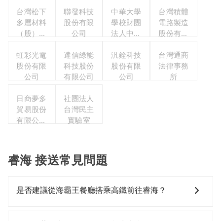
台灣松下
聯發科技
中華大學
台灣積體
多層材料
股份有限
學校財團
電路製造
（股）公
公司
法人中華
股份有限
司職工福
大學
公司
利委員會
虹彩光電
達信綠能
汎銓科技
台灣通商
股份有限
科技股份
股份有限
法律事務
公司
有限公司
公司
所
日商夢多
社團法人
貿易股份
台灣民主
有限公司
實驗室
台灣分公
司
睿海 接送常見問題
是否建議從海霸王餐廳搭乘高鐵前往睿海？
若要從海霸王餐廳搭高鐵前往睿海，高鐵較貴、費時、