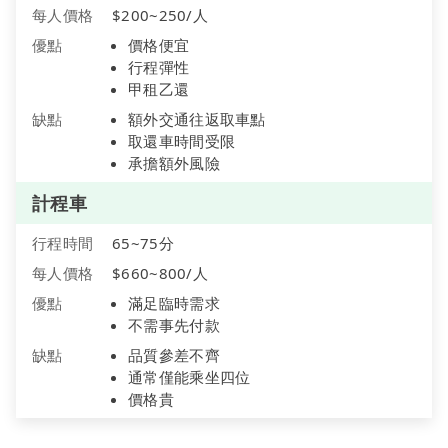
每人價格
$200~250/人
優點
價格便宜
行程彈性
甲租乙還
缺點
額外交通往返取車點
取還車時間受限
承擔額外風險
計程車
行程時間
65~75分
每人價格
$660~800/人
優點
滿足臨時需求
不需事先付款
缺點
品質參差不齊
通常僅能乘坐四位
價格貴