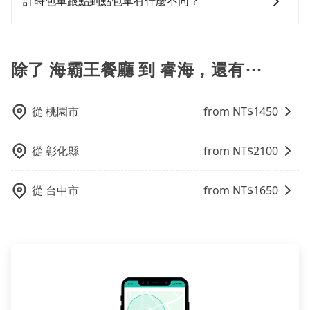
計時包車跟點到點包車有什麼不同？
你的上下車地點仍有段距離，在遇到下雨天或者載行李
因為司機素質比較差、車上會有煙味、或者車齡過大，
時，就顯得非常不便。
但事實恰恰相反。tripool不僅有嚴密的篩選機制，定期
計時包車和點到點包車都是包車服務的形式，但有一些
淘汰顧客評分較低的司機，且車輛均要求5年內新車，司
不同之處： 計時包車：計時包車是按照用車時間來計
機也絕對不會在車內吸煙，於新冠肺炎期間也絕對全程
費，通常以每小時為單位，客戶可以根據自己的需要預
除了 海霸王餐廳 到 睿海，還有⋯
配戴口罩。tripool之所以能將價格壓在市價7~8折的主
定一定時間的包車服務。這種服務適用於需要在城市內
因來自於自行研發的AI車輛調度演算法，能有效降低空
多個地點間來回穿梭的客戶，例如市區觀光、商務差旅
車率，也就是提高俗稱「回頭車」的比例。這不僅體現
等。 點到點包車：點到點包車是按照里程和目的地來計
從
桃園市
from NT$
1450
在成本的控制，更是在傳統旺季（年假、端午、中秋、
費，客戶可以預先告知出發地點A到目的地B，會根據路
雙十等）能用更少的司機來服務更多的旅客，意味著使
線和里程來計算費用。這種服務通常適用於單程或從一
從
彰化縣
from NT$
2100
用到不熟悉的司機或者轉單給其他車行的情況比同行更
個城市到另一個城市的長途包車。
低，如此便反應在服務品質的控管會更佳。但tripool網
站上的價格是動態的，一般來說越早預訂價格越優，且
從
台中市
from NT$
1650
保證前一天中午以前均可全額取消退費，如已經決定好
要從海霸王餐廳去睿海，請儘早下訂以把握最划算的價
格。