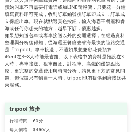
費方式與無任何隱藏費用，是國內外旅客的包車首選，讓
預約叫車不再需要打電話或加LINE問報價，只要花一分鐘
填寫資料即可完成，收到訂單編號後訂單即成立，訂單成
立保證出車。現在就點選黃色按鈕，輸入海霸王餐廳和睿
海或任何你想去的地方，越早下訂，優惠越多。
如果想知道包車或專車接送以外的交通選擇，在經過資料
整理與分析後得知，從海霸王餐廳去睿海最快的陸路交通
是「tripool」專車接送，不過如果想兼顧花費預算，
iRent在3~8人時能最省錢。以下表格中的資料是預設在3
人時，專車接送、租車自駕、計程車、高鐵的優缺點比
較，更完整的交通費用與時間分析，請見更下方的常見問
題。但假設只有獨自一人時，tripool也有提供到府接送共
乘服務。
tripool 旅步
行程時間
60分
每人價格
$460/人