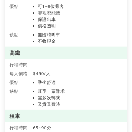
優點
可1~8位乘客
哪裡都能接
保證出車
價格透明
缺點
無臨時叫車
不收現金
高鐵
行程時間
每人價格
$490/人
優點
乘坐舒適
缺點
旺季一票難求
需多次轉乘
又貴又費時
租車
行程時間
65~90分