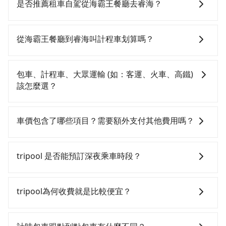
轉車麻煩！從最早06:26一直到23:00，台北-新竹一天最
是否推薦租車自駕從海霸王餐廳去睿海？
多有61班次高鐵可搭乘。假設從海霸王餐廳 (台北市中山
區) 前往最靠近的台北高鐵站，叫一輛計程車花費約200
如果你有台灣駕照且對自己駕駛技術有信心，且在車上
元、車程約16分鐘。抵達高鐵站後，步行進站、現場購
時不需要閉目養神（因為要自己開車），在北北基桃竹
從海霸王餐廳到睿海叫計程車划算嗎？
票並於月台排隊的時間約25分鐘，再乘坐30~35分鐘
有提供甲地乙還的iRent應該適合你。註冊完iRent的
（平均34分）的高鐵從台北站前往新竹高鐵站，每人票
app後，可以每小時$115~205（平假日與車型而有不
如選擇小黃直達，在台北可以透過app叫車的有55688台
價290元，再用5分鐘出站、等待車站前排班的計程車，
同）承租小轎車，每公里再額外加收$3.2，從海霸王餐
灣大車隊、Uber、Line Taxi、Yoxi等，如果在路邊攔不
包車、計程車、大眾運輸 (如：客運、火車、高鐵)
搭上小黃後約花26分鐘、車費400元後，抵達睿海 (新竹
廳到睿海的花費預估為$600~750，雖已將eTag和可能
到車，也可考慮打電話至附近的計程車隊，如大直計程
該怎麼選？
市東區) 的目的地。全程加上轉車時間共1小時46分鐘，
的每小時40元路邊停車費用預估進去，但額外的汽車保
車、城市衛星車隊、長鴻計程車等叫車看看。依照里程
假設3位同行，高鐵加轉乘之平均每人花費為490元。但
險與可能的罰單都需自付。再者，和運的iRent只提供最
跳錶計算，價格約為1,965~2,400元間，但如改預約
在選擇交通方式時，您可依下列建議的考慮因素做選
如果全程使用tripool並到府專車接送，則每人平均花費
基本的車型，如Toyota Yaris、Prius C、Vios這類乘坐
tripool可省高達$1,000。綜合以上，無論在價格或服務
擇： 預算：不同交通工具價格不同，可先確定您的預
車價包含了哪些項目？需要額外支付其他費用嗎？
約460元，費時1小時1分鐘。選擇搭乘高鐵而不預約包
體驗較差的車款，如果人數超過四位，更是沒有較大的
品質上，tripool都是你從海霸王餐廳到睿海的最佳選
算。計程車最貴，而大眾運輸通常較便宜。 行程：需多
車，不僅每人至少額外負擔30元車資，而且更會額外浪
七人座或九人座可供選擇，而且無人租車最令人詬病的
擇。
點停留的行程建議可選可客製化行程的包車，如果時間
官網上顯示的車價已經包含了租車、司機、高速公路過
費45分鐘在轉乘與等車上，現在還不馬上來預約
就是車況，打開車門才發現仍有上一組乘客遺留的垃圾
比較寬鬆且不介意耗時轉乘可選大眾運輸或較貴的計程
路費、油資、保險、小費，司機的餐費與住宿費不需要
tripool 是否能預訂深夜乘車時段？
tripool！如果你僅有兩位乘車，也可參考tripool的拼車
或者撞凹的車門仍未被修理，每一次租車都好像在開樂
車。 旅行人數：人數多時包車較方便舒適且每個人攤提
乘客負擔，沒有其他巧令名目的隱藏費用，網站上看到
共乘服務，最多可再節省50%的交通費用。
透一樣。另外，偶爾也會遇到明明已經預約了時間但上
下來的車資也比較便宜，人數少可搭乘大眾運輸或計程
的價格皆為真實價格。
可以的！tripool 旅步全年無休並提供深夜接送服務。
一位用戶卻遲遲尚未歸還，又或者要還車時卻偏偏找不
車。 時間：需在特定時間到達目的地可選包車或計程
tripool為何收費就是比較便宜？
到停車位，對於急著用車或者要載其他乘客的人來說就
車，不趕時間即可選用大眾運輸。 便利性：需要便利性
有不小的風險。最後，雖然路邊隨租隨還看似方便，但
和方便性可選包車和計程車，喜歡探險和體驗當地文化
對於平常就有在使用長程專車接送服務的乘客來說，第
實際使用時還是有其區域的限制，實際可停靠的地點與
則可搭乘大眾運輸。
一次使用tripool的會擔心價格比市價便宜不少，是不是