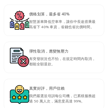
價格划算，最多省 40%
智慧派車降低空車率，讓你中長途搭乘最
高省下 40% 車資，省錢也省比價時間。
彈性取消，應變無壓力
有突發狀況也不怕，在規定時間內取消，
都能全額退款。
真實好評，用戶信賴
我們嚴選並培訓每位司機，已累積服務超
過 50 萬人次，滿意度高達 99%。