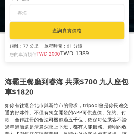
查詢真實價格
距離
：
77 公里
｜
旅程時間
：
61 分鐘
TWD
1389
TWD
2000
您的車資預估
海霸王餐廳到睿海 共乘$700 九人座包
車$1820
如你有往返台北市與新竹市的需求，tripool會是你長途交
通的好夥伴。不僅有獨立開發的APP可供查價、預約、付
款，合作註冊的合法司機超過五千位，確保每位乘客不論
過年過節還是清晨深夜上下班，都有人能服務。透明的收