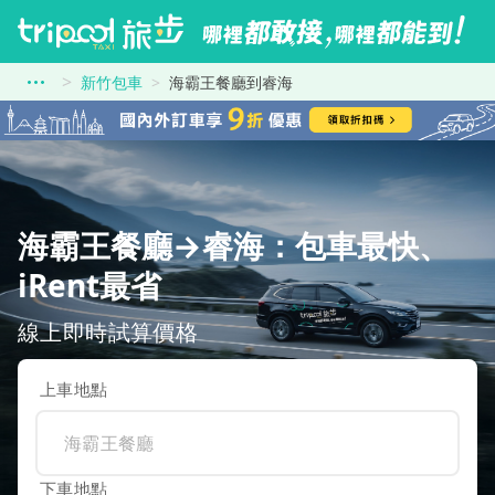
新竹包車
海霸王餐廳到睿海
海霸王餐廳→睿海：包車最快、
iRent最省
線上即時試算價格
上車地點
下車地點