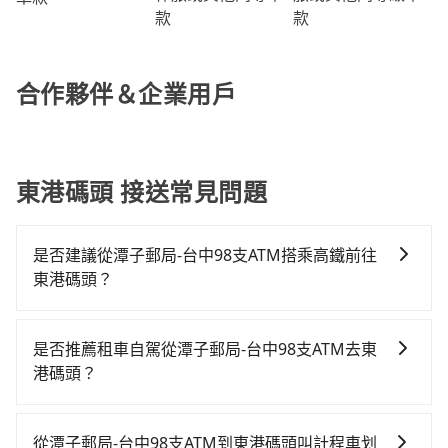
款
款
合作夥伴＆企業用戶
東港碼頭 接送常見問題
是否建議從潭子郵局-台中98支ATM搭乘高鐵前往
東港碼頭？
若要從潭子郵局-台中98支ATM搭高鐵前往東港碼頭，高
鐵較貴、費時！從最早06:25一直到23:07，台中-左營一
是否推薦租車自駕從潭子郵局-台中98支ATM去東
天最多有89班次高鐵可搭乘。假設從潭子郵局-台中98支
港碼頭？
ATM (台中市潭子區) 前往最靠近的台中高鐵站，叫一輛
通常旅客不會選擇租車或自駕前往東港碼頭，畢竟停在
計程車花費約600元、車程約25分鐘。抵達高鐵站後，
路邊多天不用車，停車費與租車費用都是不小開支。
步行進站、現場購票並於月台排隊的時間約20分鐘，再
從潭子郵局-台中98支ATM到東港碼頭叫計程車划