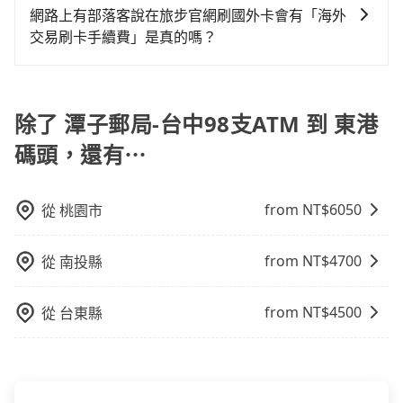
服務的認可，您也可以根據司機的服務質量決定是否再
外支付費用。
網路上有部落客說在旅步官網刷國外卡會有「海外
多給予司機小費。
交易刷卡手續費」是真的嗎？
當然不是真的！目前在旅步的官網刷卡是不會被收取
「海外交易手續費」的，請放心使用！
除了 潭子郵局-台中98支ATM 到 東港
碼頭，還有⋯
from NT$
6050
從
桃園市
from NT$
4700
從
南投縣
from NT$
4500
從
台東縣