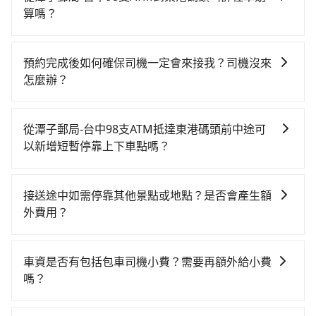
乘坐45~68分鐘（平均57分）的高鐵從台中站前往左營
算嗎？
高鐵站，每人票價790元，再用10分鐘出站、等待車站
如選擇小黃直達，在台中可以透過app叫車的有55688台
前排班的計程車，搭上小黃後約花59分鐘、車費1,400元
灣大車隊、Uber、Line Taxi、Yoxi等，如果在路邊攔不
後，抵達東港碼頭 (屏東縣東港鎮) 的目的地。全程加上
預約完成後如何確保司機一定會來接我？司機沒來
到車，也可考慮打電話至附近的計程車隊，如潭子735無
轉車時間共2小時51分鐘，假設4位同行，高鐵加轉乘之
怎麼辦？
線計程車、怡美無線計程車、潭子燕源計程車等叫車看
平均每人花費為1,290元。不過，台中市少部分小黃司機
只要完成預約並付款完成，訂單就成立，tripool也保證
看。依照里程跳錶計算，價格約為5,825~7,000元間，但
不按表收費，看乘客是外地人便漫天喊價或恣意繞路。
派車。在出發前一天晚上八點時，會透過電子郵件與簡
如改預約tripool可省高達$2,600。但如果要考慮到回
從潭子郵局-台中98支ATM抵達東港碼頭前中途可
但如果全程使用tripool並到府專車接送，則每人平均花
訊提供司機的姓名、電話、車牌、車型等資訊，如在約
程，屏東縣僅有合法計程車約370輛，數量約為台中市的
以新增短暫停靠上下車點嗎？
費約1,110元，費時2小時25分鐘。選擇搭乘高鐵而不預
定好的時間與上車地點沒有看到司機，可主動電話聯
4%、密度僅雙北的0.3%，其叫車的難度是雙北市的310
約包車，不僅每人至少額外負擔180元車資，而且更會額
tripool有提供多點上下車接送服務，線上預約從潭子郵
繫，可能原本約定的地點不適合暫停而改停靠在附近的
倍。再加上台中市有些計程車司機不按錶計費，約有
外浪費26分鐘在轉乘與等車上，現在還不馬上來預約
局-台中98支ATM前往東港碼頭的途中可備註加點。每個
位置。但如果遇到車輛故障或者前一趟車嚴重耽誤，
27%會採現場議價，建議最好先上網預約，以免當場被
接送途中如需停靠其他景點或地點？是否會產生額
tripool！如果你是三人以下要乘車，也可參考tripool的
加點位置，前後額外里程數5公里內加收200元。雖然可
tripool會盡快改派以減少乘客等待的時間。
坑受騙。綜合以上，無論在價格或服務品質上，tripool
外費用？
拼車共乘服務，最多可再節省50%的交通費用。
能有些路線完全順路，但是司機多點停靠就會有額外的
都是你從潭子郵局-台中98支ATM到東港碼頭的最佳選
當您預約旅步的「單程專車」，如果需要在途中加點停
等待時間，收取額外費用是必要的補償。
擇。
靠，您可以參考我們的「加點服務」，每個點距離在 5
車資是否有包括包車司機小費？需要再額外給小費
公里內，需額外支付 200 元，且每個點最多停留 5 分
嗎？
鐘。加點費用可以在乘車當天下車前給司機現付。如果
目前車資內已經包車司機小費，但因司機小費是對司機
您選擇「計時包車」，中途需要加點停靠，則不需要額