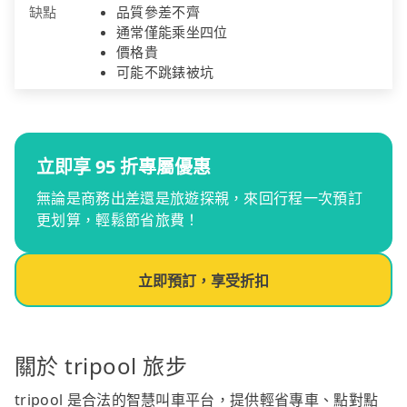
缺點
品質參差不齊
通常僅能乘坐四位
價格貴
可能不跳錶被坑
立即享 95 折專屬優惠
無論是商務出差還是旅遊探親，來回行程一次預訂
更划算，輕鬆節省旅費！
立即預訂，享受折扣
關於 tripool 旅步
tripool 是合法的智慧叫車平台，提供輕省專車、點對點