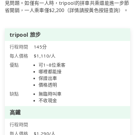
見問題。如僅有一人時，tripool的拼車共乘還能進一步節
省開銷，一人乘車僅$2,200（詳情請按黃色按鈕查詢）。
tripool 旅步
行程時間
145分
每人價格
$1,110/人
優點
可1~8位乘客
哪裡都能接
保證出車
價格透明
缺點
無臨時叫車
不收現金
高鐵
行程時間
每人價格
$1,290/人