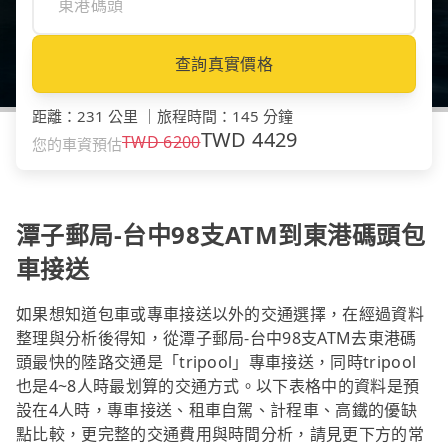
查詢真實價格
距離
：
231 公里
｜
旅程時間
：
145 分鐘
TWD
4429
TWD
6200
您的車資預估
潭子郵局-台中98支ATM到東港碼頭包
車接送
如果想知道包車或專車接送以外的交通選擇，在經過資料
整理與分析後得知，從潭子郵局-台中98支ATM去東港碼
頭最快的陸路交通是「tripool」專車接送，同時tripool
也是4~8人時最划算的交通方式。以下表格中的資料是預
設在4人時，專車接送、租車自駕、計程車、高鐵的優缺
點比較，更完整的交通費用與時間分析，請見更下方的常