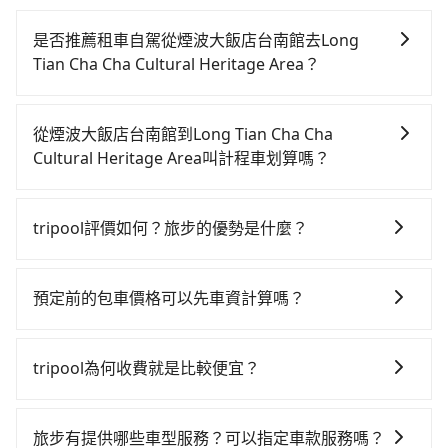
是否推薦租車自駕從煙波大飯店台南館去Long
Tian Cha Cha Cultural Heritage Area？
如果你有台灣駕照且對自己駕駛技術有信心，且需要絕
對的時間彈性，最重要的是你當天就要來回，那在台南
從煙波大飯店台南館到Long Tian Cha Cha
路邊可隨租隨借的iRent應該是你最便宜選擇。註冊完
Cultural Heritage Area叫計程車划算嗎？
iRent的app後，可以每小時$115~205承租小轎車，每
如選擇小黃直達，在台南可以透過app叫車的有55688台
公里再額外加收$3.2，從煙波大飯店台南館到Long Tian
灣大車隊、Uber、Line Taxi、Yoxi等，如果在路邊攔不
Cha Cha Cultural Heritage Area的花費預估為
tripool評價如何？旅步的優勢是什麼？
到車，也可考慮打電話至台南市中西區當地唯一的計程
$750~1,200（金額差異來自於平假日、車款差異、抵達
根據google的評價，tripool的服務品質整體上是非常穩
車行-一成計程汽車行等叫車看看。依照里程跳錶計算，
目的地後多久原路返回），雖已將每小時40元路邊停車
定及可靠的，大多數的使用者都給予了高分評價。此
價格約為855~1,000元間。不過台南市僅有合法計程車
費用預估進去，但額外的汽車保險與可能的罰單都需自
預定前的包車價格可以先車資計算嗎？
外，tripool司機專業的駕駛和親切服務態度也獲得了許
約4,140輛，計程車密度為雙北的4.6%，也就是說要臨時
付。再者，和運的iRent只提供最基本的車型，如Toyota
可以的，旅步的官網、APP提供24小時即時查價功能，
多好評，價格透明無隱藏費用、相比其他業者提供的用
叫到小黃的難度是台北或新北的20倍之多。再加上台南
Yaris、Prius C、Vios這類乘坐體驗較差的車款，如果人
無隱藏費用，讓您可以隨時掌握交通開支。
車前一日凌晨6點前取消均可無條件全額退費的承諾，讓
市有些計程車司機不按錶計費，約有17%會採現場議
tripool為何收費就是比較便宜？
數超過四位，更是沒有較大的七人座或九人座可供選
您的旅程能更有彈性及保障。
價，建議最好先上網預約，以免當場被坑受騙。雖然煙
擇，而且無人租車最令人詬病的就是車況，打開車門才
對於平常就有在使用長程專車接送服務的乘客來說，第
波大飯店台南館到Long Tian Cha Cha Cultural
發現仍有上一組乘客遺留的垃圾或者撞凹的車門仍未被
一次使用tripool的會擔心價格比市價便宜不少，是不是
旅步有提供哪些車型服務？可以指定車款服務嗎？
Heritage Area的跳表小黃可能較為便宜，但仍有臨時攔
修理，每一次租車都好像在開樂透一樣。另外，偶爾也