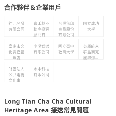
合作夥伴＆企業用戶
鈞元開發
嘉禾林不
台灣無印
國立成功
有限公司
動産投資
良品股份
大學
顧問有限
有限公司
公司
臺南市文
小吳娛樂
國立臺中
英屬維京
化資產管
有限公司
教育大學
群島商克
理處
麗緹娜智
慧產權有
財團法人
水木科技
限公司台
公共電視
有限公司
灣分公司
文化事業
基金會
Long Tian Cha Cha Cultural
Heritage Area 接送常見問題