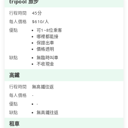
tripool 旅步
行程時間
45分
每人價格
$610/人
優點
可1~8位乘客
哪裡都能接
保證出車
價格透明
缺點
無臨時叫車
不收現金
高鐵
行程時間
無高鐵往返
每人價格
-
優點
-
缺點
無高鐵往返
租車