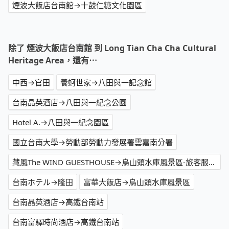
煙波大飯店台南館→十鼓仁糖文化園區
除了 煙波大飯店台南館 到 Long Tian Cha Cha Cultural
Heritage Area，還有⋯
中西→官田
養蚵世家→八田與一記念館
台南晶英酒店→八田與一紀念公園
Hotel A.→八田與一紀念園區
國立台南大學→勞動部勞動力發展署雲嘉南分署
藏風The WIND GUESTHOUSE→烏山頭水庫風景區-旅客服務中心
台南ホテル→隆田
富華大飯店→烏山頭水庫風景區
台南晶英酒店→高鐵台南站
台南富驛時尚酒店→高鐵台南站