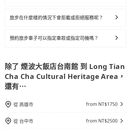
因為司機素質比較差、車上會有煙味、或者車齡過大，
不到車以及計程車司機不跳錶計費的風險，如你們人數
會遇到明明已經預約了時間但上一位用戶卻遲遲尚未歸
旅步有提供小轎車、休旅車、九人座供您選擇，若您有
但事實恰恰相反。tripool不僅有嚴密的篩選機制，定期
在五人以上，分坐兩台計程車就不太方便，反而能事先
還，又或者要還車時卻偏偏找不到停車位，對於急著用
指定車款服務的需求，可以先將您的需先提供旅步，會
淘汰顧客評分較低的司機，且車輛均要求5年內新車，司
旅步在什麼樣的情況下會拒載或拒絕服務呢？
預約且品質穩定的tripool，可能更適合你。
車或者要載其他乘客的人來說就有不小的風險。最後，
有專人回覆您。
機也絕對不會在車內吸煙，於新冠肺炎期間也絕對全程
雖然路邊隨租隨還看似方便，但實際使用時還是有其區
當您使用 tripool 旅步乘車日期當天，若發生以下 3 項
配戴口罩。tripool之所以能將價格壓在市價7~8折的主
域的限制，實際可停靠的地點與你的上下車地點仍有段
原因，司機有權拒絕服務： 1) 當日搭車人數或行李超過
因來自於自行研發的AI車輛調度演算法，能有效降低空
預約旅步車子可以指定車款或指定司機嗎？
距離，在遇到下雨天或者載行李時，就顯得非常不便。
訂購時填寫的數量。請務必確實填寫當日實際攜帶的行
車率，也就是提高俗稱「回頭車」的比例。這不僅體現
可以的，目前預定時旅步僅提供車型選擇，無法指定車
李及乘坐的總人數，包含成人及兒童／嬰幼兒。 2) 孩童
在成本的控制，更是在傳統旺季（年假、端午、中秋、
款及司機服務。但如果您有特別需求，可透過電子郵件
同行，卻無自備或加購兒童座椅。提醒您，為了保護孩
雙十等）能用更少的司機來服務更多的旅客，意味著使
booking@tripool.app聯繫我們，將有專人協助回覆確
除了 煙波大飯店台南館 到 Long Tian
童的安全，依道路交通安全規則規定，四歲以下的孩童
用到不熟悉的司機或者轉單給其他車行的情況比同行更
認是否能協助安排。。
必須乘坐兒童座椅。 3) 搭乘寵物友善專車卻沒有裝籠。
低，如此便反應在服務品質的控管會更佳。但tripool網
Cha Cha Cultural Heritage Area，
避免影響行車安全，請您務將寵物置入提籠或提袋內。
站上的價格是動態的，一般來說越早預訂價格越優，且
還有⋯
保證前一天中午以前均可全額取消退費，如已經決定好
要從煙波大飯店台南館去Long Tian Cha Cha Cultural
Heritage Area，請儘早下訂以把握最划算的價格。
from NT$
1750
從
高雄市
from NT$
2500
從
台中市