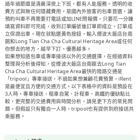
過年過節還是清晨深夜上下班，都有人能服務。透明的收
費方式與無任何隱藏費用，是國內外旅客的包車首選，讓
預約叫車不再需要打電話或加LINE問報價，只要花一分鐘
填寫資料即可完成，收到訂單編號後訂單即成立，訂單成
立保證出車。現在就點選黃色按鈕，輸入煙波大飯店台南
館和Long Tian Cha Cha Cultural Heritage Area或任何
你想去的地方，越早下訂，優惠越多。
如果想知道包車或專車接送以外的交通選擇，在經過資料
整理與分析後得知，從煙波大飯店台南館去Long Tian
Cha Cha Cultural Heritage Area最快的陸路交通是
「tripool」專車接送，不過如果想兼顧花費預算，iRent
是最便宜且方便的交通方式。以下表格中的資料是預設在
3人時，專車接送、租車自駕、計程車、高鐵的優缺點比
較，更完整的交通費用與時間分析，請見更下方的常見問
題。但假設只有獨自一人時，tripool也有提供到府接送共
乘服務。