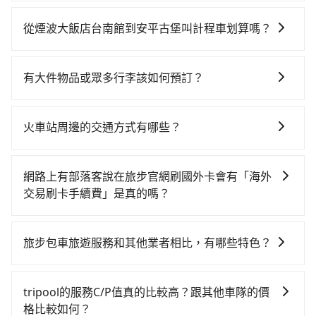
如果你有台灣駕照且對自己駕駛技術有信心，且需要絕
對的時間彈性，最重要的是你當天就要來回，那在台南
從煙波大飯店台南館到安平古堡叫計程車划算嗎？
路邊可隨租隨借的iRent應該是你最便宜選擇。註冊完
如選擇小黃直達，在台南可以透過app叫車的有55688台
iRent的app後，可以每小時$115~205承租小轎車，每
灣大車隊、Uber、Line Taxi、Yoxi等，如果在路邊攔不
公里再額外加收$3.2，從煙波大飯店台南館到安平古堡
有大件物品或眾多行李該如何預訂？
到車，也可考慮打電話至台南市中西區當地唯一的計程
的花費預估為$300~750（金額差異來自於平假日、車款
一般情況，九人座最多可以乘坐八位乘客以及置放六件
車行-一成計程汽車行等叫車看看。依照里程跳錶計算，
差異、抵達目的地後多久原路返回），雖已將每小時40
30吋的行李箱，但如有大件行李、衝浪板、樂器、廣告
價格約為155~190元間。不過台南市僅有合法計程車約
元路邊停車費用預估進去，但額外的汽車保險與可能的
火車站周邊的交通方式有哪些？
看板、床墊、折疊單車、家電等，在乘客人數不多的情
4,140輛，計程車密度為雙北的4.6%，也就是說要臨時叫
罰單都需自付。再者，和運的iRent只提供最基本的車
火車站通常是城市的交通樞紐，以下是火車站常見交通
況下，可以將後座倒放來騰出置物空間。基本上只要不
到小黃的難度是台北或新北的20倍之多。再加上台南市
型，如Toyota Yaris、Prius C、Vios這類乘坐體驗較差
方式： 公車或客運：乘坐公車或客運到達或離開火車
遮住司機視線、不會破壞車體、不影響行車安全，會讓
有些計程車司機不按錶計費，約有17%會採現場議價，
網路上有部落客說在旅步官網刷國外卡會有「海外
的車款，如果人數超過四位，更是沒有較大的七人座或
站，相對便宜經濟。 計程車：乘坐計程車到達或離開火
乘客盡量塞、盡量放。在預定前，建議先丈量好尺寸，
建議最好先上網預約，以免當場被坑受騙。雖然煙波大
交易刷卡手續費」是真的嗎？
九人座可供選擇，而且無人租車最令人詬病的就是車
車站，方便快捷但昂貴。 捷運/輕軌：通過捷運或輕軌到
並事先透過官網的線上客服洽詢，確認沒問題再下訂。
飯店台南館到安平古堡的跳表小黃可能較為便宜，但仍
況，打開車門才發現仍有上一組乘客遺留的垃圾或者撞
當然不是真的！目前在旅步的官網刷卡是不會被收取
達或離開火車站，快捷便利。 包車：預定包車到達或離
有臨時攔不到車以及計程車司機不跳錶計費的風險，如
凹的車門仍未被修理，每一次租車都好像在開樂透一
「海外交易手續費」的，請放心使用！
開火車站，是最便利的，無需與人共乘、快速抵達。
旅步包車旅遊服務和其他業者相比，有哪些特色？
你們人數在五人以上，分坐兩台計程車就不太方便，反
樣。另外，偶爾也會遇到明明已經預約了時間但上一位
而能事先預約且品質穩定的tripool，可能更適合你。
用戶卻遲遲尚未歸還，又或者要還車時卻偏偏找不到停
旅步提供的包車旅遊服務官網價格透明實惠，並且提供
車位，對於急著用車或者要載其他乘客的人來說就有不
更具彈性的取消服務，優質且專業的服務品質，能夠為
tripool的服務C/P值真的比較高？跟其他車隊的價
小的風險。最後，雖然路邊隨租隨還看似方便，但實際
您提供更好的旅遊體驗。
格比較如何？
使用時還是有其區域的限制，實際可停靠的地點與你的