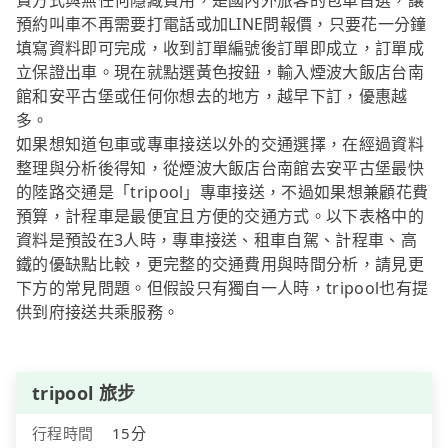
費方式與無任何隱藏費用，是國內外旅客的包車首選，讓
預約叫車不再需要打電話或加LINE問報價，只要花一分鐘
填寫資料即可完成，收到訂單編號後訂單即成立，訂單成
立保證出車。現在就點選黃色按鈕，輸入煙波大飯店台南
館和安平古堡或任何你想去的地方，越早下訂，優惠越
多。
如果想知道包車或專車接送以外的交通選擇，在經過資料
整理與分析後得知，從煙波大飯店台南館去安平古堡最快
的陸路交通是「tripool」專車接送，不過如果想兼顧花費
預算，計程車是最便宜且方便的交通方式。以下表格中的
資料是預設在3人時，專車接送、租車自駕、計程車、高
鐵的優缺點比較，更完整的交通費用與時間分析，請見更
下方的常見問題。但假設只有獨自一人時，tripool也有提
供到府接送共乘服務。
tripool 旅步
行程時間
15分