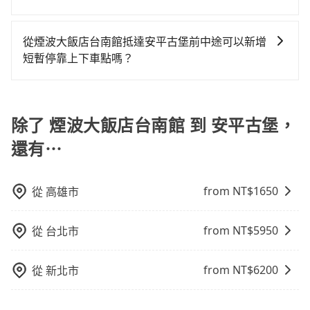
上下車地點仍有段距離，在遇到下雨天或者載行李時，
在服務品質許可下，乘客當然希望價格越便宜越好，而
就顯得非常不便。
市場上稍具規模且合法經營的業者，有以短程與城市為
從煙波大飯店台南館抵達安平古堡前中途可以新增
主的台灣大車隊、大都會、LINE Taxi、Uber，機場接送
短暫停靠上下車點嗎？
則有肯驛、全鋒、格上租車、和運租車，包車旅遊則是
tripool有提供多點上下車接送服務，線上預約從煙波大
KKDAY、KLOOK、叫車吧等。tripool旅步專注在長程
飯店台南館前往安平古堡的途中可備註加點。每個加點
單程接送與跨縣市計時包車，不論從哪邊去哪裡（當然
位置，前後額外里程數5公里內加收200元。雖然可能有
除了 煙波大飯店台南館 到 安平古堡，
也包括煙波大飯店台南館去安平古堡），全台保證出
些路線完全順路，但是司機多點停靠就會有額外的等待
車。由於有高效的車輛調度能力，能以市價7~8折提供專
還有⋯
時間，收取額外費用是必要的補償。
車到府服務，是絕大多數乘客出行的最佳選擇。
from NT$
1650
從
高雄市
from NT$
5950
從
台北市
from NT$
6200
從
新北市