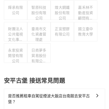
燁承有限
智原科技
煌大鋼鐵
嘉禾林不
公司
股份有限
股份有限
動産投資
公司
公司
顧問有限
公司
財團法人
臺南市文
正宜塑膠
國立臺中
公共電視
化資產管
有限公司
教育大學
文化事業
理處
基金會
永家投資
日商夢多
開發有限
貿易股份
公司
有限公司
台灣分公
司
安平古堡 接送常見問題
是否推薦租車自駕從煙波大飯店台南館去安平古
堡？