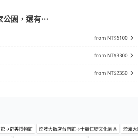
冊app可享折扣碼，您可以關注我們的官網、社交媒體或訂
國家公園，還有⋯
from NT$
6100
from NT$
3300
from NT$
2350
南館→奇美博物館
煙波大飯店台南館→十鼓仁糖文化園區
煙波大