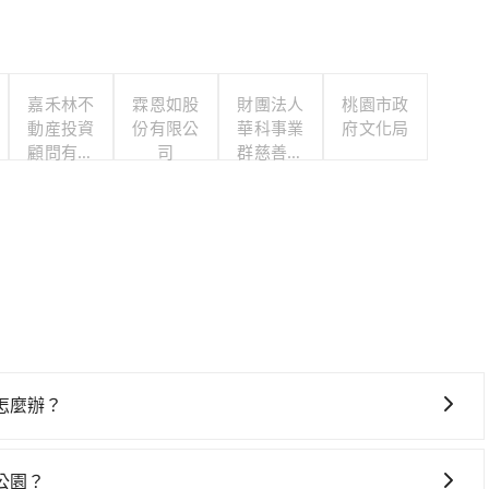
嘉禾林不
霖恩如股
財團法人
桃園市政
動産投資
份有限公
華科事業
府文化局
顧問有限
司
群慈善基
公司
金會
怎麼辦？
l也保證派車。在出發前一天晚上八點時，會透過電子郵件與簡訊
約定好的時間與上車地點沒有看到司機，可主動電話聯繫，可
公園？