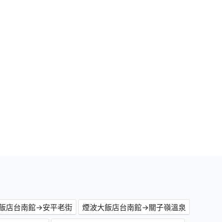
飯店台南館→安平老街
煙波大飯店台南館→關子嶺溫泉