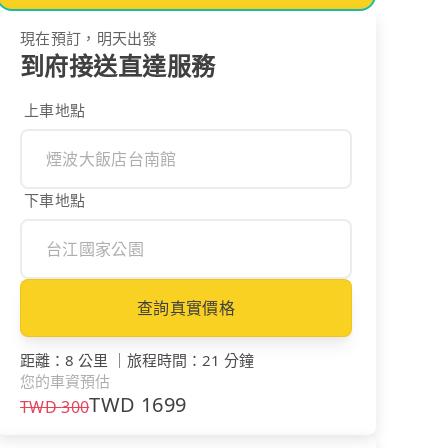
現在預訂，明天出發
到府接送直達服務
上車地點
下車地點
查詢真實價格
距離
：
8 公里
｜
旅程時間
：
21 分鐘
您的車資預估
TWD
1699
TWD
300