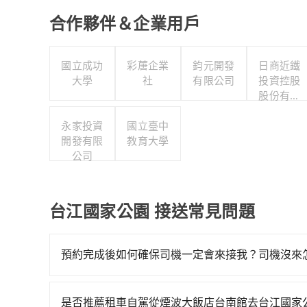
合作夥伴＆企業用戶
國立成功
彩蓎企業
鈞元開發
日商近鐵
大學
社
有限公司
投資控股
股份有限
公司台北
永家投資
國立臺中
分公司
開發有限
教育大學
公司
台江國家公園 接送常見問題
預約完成後如何確保司機一定會來接我？司機沒來
只要完成預約並付款完成，訂單就成立，tripoo
提供司機的姓名、電話、車牌、車型等資訊，如在
是否推薦租車自駕從煙波大飯店台南館去台江國家