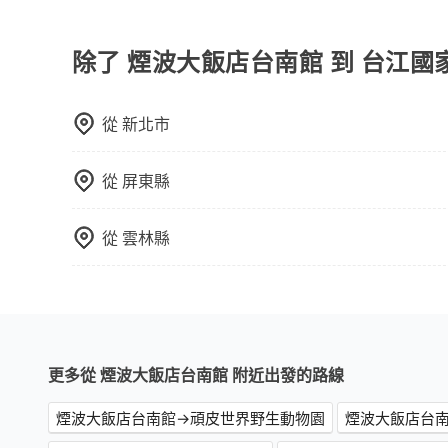
目前旅步有提供彈性用車時間、來回訂車、新用戶註
閱電子郵件獲取最新折扣資訊。
除了 煙波大飯店台南館 到 台江
從
新北市
從
屏東縣
從
雲林縣
更多從 煙波大飯店台南館 附近出發的路線
煙波大飯店台南館→頑皮世界野生動物園
煙波大飯店台