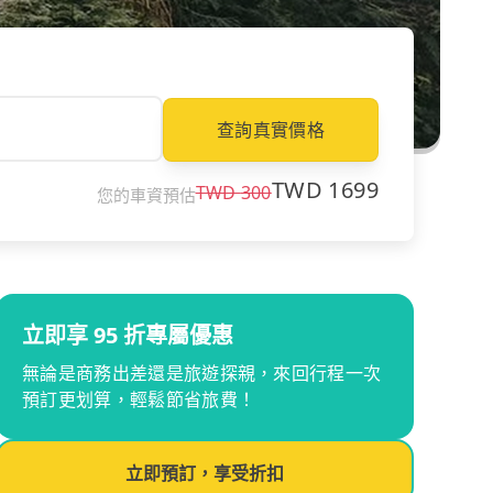
查詢真實價格
TWD
1699
TWD
300
您的車資預估
立即享 95 折專屬優惠
無論是商務出差還是旅遊探親，來回行程一次
預訂更划算，輕鬆節省旅費！
立即預訂，享受折扣