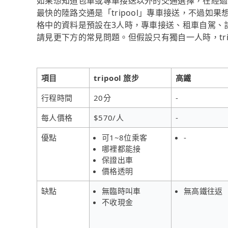
如果想知道包車或專車接送以外的交通選擇，在經過
最快的陸路交通是「tripool」專車接送，不過
格中的資料是預設在3人時，專車接送、租車自駕、
請見更下方的常見問題。但假設只有獨自一人時，tri
項目
tripool 旅步
高鐵
行程時間
20分
-
每人價格
$570/人
-
優點
可1~8位乘客
-
哪裡都能接
保證出車
價格透明
缺點
無臨時叫車
無高鐵往返
不收現金