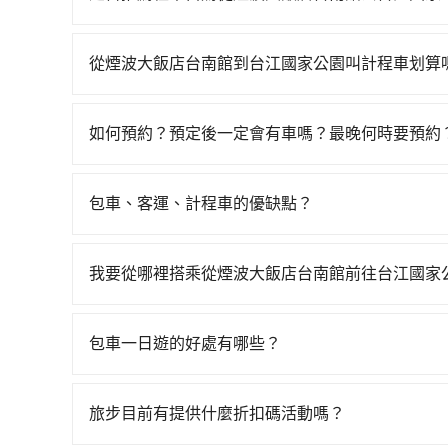
能原本約定的地點不適合暫停而改停靠在附近的位置。
如果你有台灣駕照且對自己駕駛技術有信心，且需
快改派以減少乘客等待的時間。
邊可隨租隨借的iRent應該是你最便宜選擇。註冊完iR
從煙波大飯店台南館到台江國家公園叫計程車划算
再額外加收$3.2，從煙波大飯店台南館到台江國家公
如選擇小黃直達，在台南可以透過app叫車的有55688台
差異、抵達目的地後多久原路返回），雖已將每小
到車，也可考慮打電話至一成計程汽車行等叫車看看
單都需自付。再者，和運的iRent只提供最基本的車型，如T
如何預約？預定後一定會有車嗎？最晚何時要預約
僅有合法計程車約4,140輛，計程車密度為雙北的
款，如果人數超過四位，更是沒有較大的七人座或
如要預約從煙波大飯店台南館前往台江國家公園的
多。再加上台南市有些計程車司機不按錶計費，約有
車門才發現仍有上一組乘客遺留的垃圾或者撞凹的
可查到真實價格，照著步驟填寫完乘客資料與線上
騙。雖然煙波大飯店台南館到台江國家公園的跳表
爾也會遇到明明已經預約了時間但上一位用戶卻遲
包車、客運、計程車的優缺點？
簡訊以及電子郵件確認信，如此就完成預約了，而司
錶計費的風險，如你們人數在五人以上，分坐兩台計程
用車或者要載其他乘客的人來說就有不小的風險。
包車：能提供客製化的交通方式，您可以自由安排
EMAIL提供。一旦付款完畢，tripool保證出
能更適合你。
域的限制，實際可停靠的地點與你的上下車地點仍
運：最經濟實惠的交通方式，通常有固定的路線和
如臨時需要，前一天傍晚五點前仍會收單，最遲如
我要從哪裡搭乘從煙波大飯店台南館前往台江國家
車路線可能不太頻繁。 計程車：可以隨叫隨到，
tripool提供到府專車接送服務，不論在台灣本島
輛選擇不如包車多，且大都屬短程接駁為主。
得到，我們就保證發車。直接在官網上輸入住家地
包車一日遊的好處有哪些？
區，我們司機都會依照訂單上的資訊依約接送。
包車一日遊的好處很多，首先，包車可以依照自己
驗當地文化和風土人情，此外，包車還可以省去您
旅步目前有提供什麼折扣碼活動嗎？
中專心欣賞當地美景和文化，讓您的旅程更加輕鬆