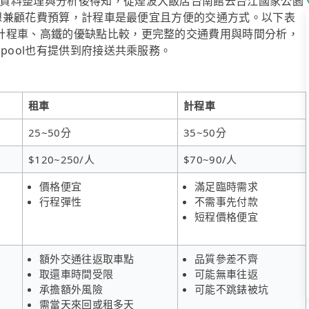
資料整理與分析後得知，從煙波大飯店台南館去台江國家公園
如果想兼顧花費預算，計程車是最便宜且方便的交通方式。以下表
計程車、高鐵的優缺點比較，更完整的交通費用與時間分析，
pool也有提供到府接送共乘服務。
租車
計程車
25~50分
35~50分
$120~250/人
$70~90/人
價格便宜
滿足臨時需求
行程彈性
不需事先付款
短程價格便宜
額外交通往返取車點
品質參差不齊
取還車時間受限
可能無車往返
承擔額外風險
可能不跳錶被坑
需當天來回或租多天