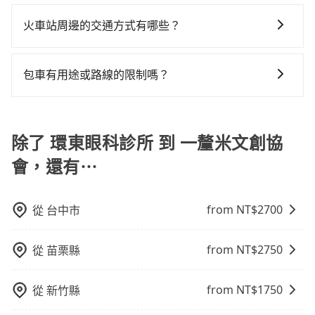
因為官網的試算價格是即時的，如果您試算完後即下
段和路段，建議最好配合至少兩名以上乘客。
用戶卻遲遲尚未歸還，又或者要還車時卻偏偏找不到停
單，價格就是準確的。
火車站周邊的交通方式有哪些？
車位，對於急著用車或者要載其他乘客的人來說就有不
小的風險。最後，雖然路邊隨租隨還看似方便，但實際
火車站通常是城市的交通樞紐，以下是火車站常見交通
使用時還是有其區域的限制，實際可停靠的地點與你的
方式： 公車或客運：乘坐公車或客運到達或離開火車
包車有用途或路線的限制嗎？
上下車地點仍有段距離，在遇到下雨天或者載行李時，
站，相對便宜經濟。 計程車：乘坐計程車到達或離開火
就顯得非常不便。
不管是從環東眼科診所前往一釐米文創協會或是全台灣
車站，方便快捷但昂貴。 捷運/輕軌：通過捷運或輕軌到
任何地方，只要是長途交通且途中遵守台灣法律，無論
達或離開火車站，快捷便利。 包車：預定包車到達或離
是清明掃墓、包車旅遊、參加喜宴/喪禮、就醫回診、登
除了 環東眼科診所 到 一釐米文創協
開火車站，是最便利的，無需與人共乘、快速抵達。
山露營、學生搬家、投票返鄉、商務出差、貴賓來訪、
會，還有⋯
寵物檢疫、預約叫車、機場接送、定期洗腎、包月上下
班，或者任何跨縣市接送的需求，tripool都能滿足你。
乘車前一天下午五點以前完成預約，隔天保證出車。如
from NT$
2700
從
台中市
需公司報帳打統編，在結帳時可以受理，並於乘車後一
週內寄出電子收據。
from NT$
2750
從
苗栗縣
from NT$
1750
從
新竹縣