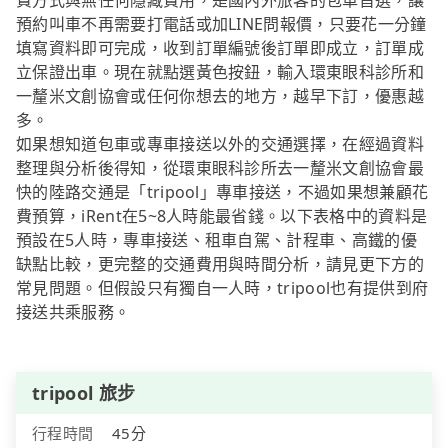
費方式與無任何隱藏費用，是國內外旅客的包車首選，讓
預約叫車不再需要打電話或加LINE問報價，只要花一分鐘
填寫資料即可完成，收到訂單編號後訂單即成立，訂單成
立保證出車。現在就點選黃色按鈕，輸入環東眼科診所和
一釐米文創協會或任何你想去的地方，越早下訂，優惠越
多。
如果想知道包車或專車接送以外的交通選擇，在經過資料
整理與分析後得知，從環東眼科診所去一釐米文創協會最
快的陸路交通是「tripool」專車接送，不過如果想兼顧花
費預算，iRent在5~8人時能最省錢。以下表格中的資料是
預設在5人時，專車接送、租車自駕、計程車、高鐵的優
缺點比較，更完整的交通費用與時間分析，請見更下方的
常見問題。但假設只有獨自一人時，tripool也有提供到府
接送共乘服務。
tripool 旅步
行程時間
45分