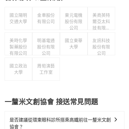
國立陽明
金車股份
東元電機
美商英特
交通大學
有限公司
股份有限
爾亞太科
公司
技有限公
司
美時化學
明基電通
國立東華
友訊科技
製藥股份
股份有限
大學
股份有限
有限公司
公司
公司
國立政治
周荀演藝
大學
工作室
一釐米文創協會 接送常見問題
是否建議從環東眼科診所搭乘高鐵前往一釐米文創
協會？