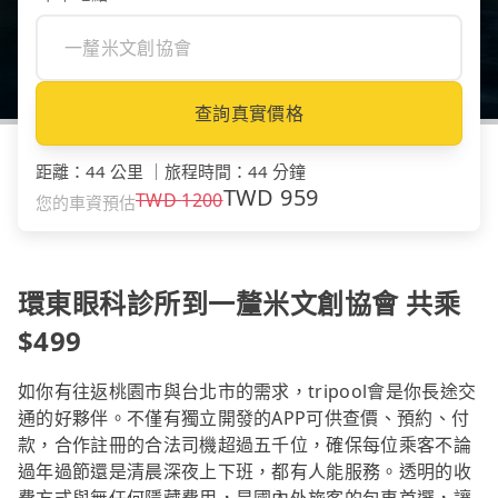
查詢真實價格
距離
：
44 公里
｜
旅程時間
：
44 分鐘
TWD
959
TWD
1200
您的車資預估
環東眼科診所到一釐米文創協會 共乘
$499
如你有往返桃園市與台北市的需求，tripool會是你長途交
通的好夥伴。不僅有獨立開發的APP可供查價、預約、付
款，合作註冊的合法司機超過五千位，確保每位乘客不論
過年過節還是清晨深夜上下班，都有人能服務。透明的收