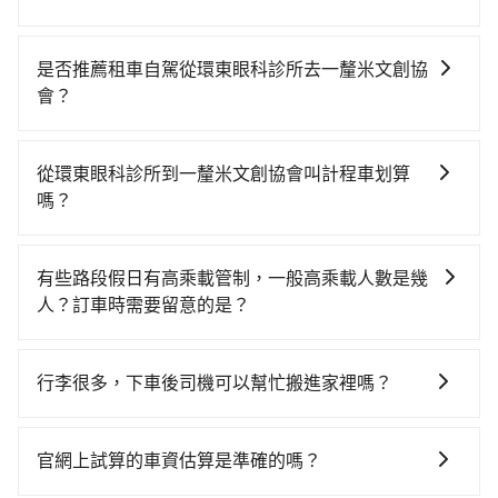
從環東眼科診所搭高鐵去一釐米文創協會絕非最佳選
擇，高鐵較貴、費時、轉車麻煩！桃園-台北雖然一天最
是否推薦租車自駕從環東眼科診所去一釐米文創協
多時有74班車次，從最早06:49到23:40，過了末班車到
會？
清晨的時段，還是要找其他交通方案。假設從環東眼科
如果你有台灣駕照且對自己駕駛技術有信心，且需要絕
診所 (桃園市中壢區) 步行或搭乘公車前往桃園高鐵站，
對的時間彈性，在北北基桃竹有提供甲地乙還的iRent應
接著在站內購買高鐵票、通過閘口、並在月台上等待列
從環東眼科診所到一釐米文創協會叫計程車划算
該適合你。註冊完iRent的app後，可以每小時
車的到來，大概又過了15分鐘，再乘坐16~22分鐘（平
嗎？
$115~205（平假日與車型而有不同）承租小轎車，每公
均20分）的高鐵從桃園站前往台北高鐵站，每人票價
如選擇小黃直達，在桃園可以透過app叫車的有55688台
里再額外加收$3.2，從環東眼科診所到一釐米文創協會
160元，再用15分鐘出站、等待車站前排班的計程車，
灣大車隊、Uber、Line Taxi、Yoxi等，如果在路邊攔不
的花費預估為$300~400，雖已將eTag和可能的每小時
搭上小黃後約花17分鐘、車費300元後，抵達一釐米文
有些路段假日有高乘載管制，一般高乘載人數是幾
到車，也可考慮打電話至環東眼科診所附近的計程車
40元路邊停車費用預估進去，但額外的汽車保險與可能
創協會 (台北市松山區) 的目的地。全程加上轉車時間共1
人？訂車時需要留意的是？
隊，如寰宇車行、中壢上好計程車、長勝車行等叫車看
的罰單都需自付。再者，和運的iRent只提供最基本的車
小時7分鐘，假設5位同行，高鐵加轉乘之平均每人花費
當某些特定路段塞車情況嚴重時，為了維持交通秩序和
看。依照里程跳錶計算，價格約為1,160~1,400元間，若
型，如Toyota Yaris、Prius C、Vios這類乘坐體驗較差
為280元。但如果全程使用tripool並到府專車接送，則
道路安全，政府會實施高乘載管制，限制只有符合以下
改選tripool的專車服務可再更便宜。綜合以上，無論在
的車款，如果人數超過四位，更是沒有較大的七人座或
行李很多，下車後司機可以幫忙搬進家裡嗎？
每人平均花費約240元，費時44分鐘。選擇搭乘高鐵而
四種車輛可以通行：(一) 乘載3人(含駕駛和小孩)以上的
價格或服務品質上，tripool都是你從環東眼科診所到一
九人座可供選擇，而且無人租車最令人詬病的就是車
不預約包車，不僅每人至少額外負擔40元車資，而且更
很抱歉，目前司機只能幫您將行李搬下車，暫時無法提
小型車，(二) 大型客車，(三) 計程車，(四) 駕駛或乘客持
釐米文創協會的最佳選擇。
況，打開車門才發現仍有上一組乘客遺留的垃圾或者撞
會額外浪費23分鐘在轉乘與等車上，現在還不馬上來預
供將行李搬進家裡的服務，請見諒。」
有身心障礙證明、記者證或「高速公路高乘載管制」通
官網上試算的車資估算是準確的嗎？
凹的車門仍未被修理，每一次租車都好像在開樂透一
約tripool！如果你是三人以下要乘車，也可參考tripool
行證之小型車。如果您的出行路線會經過高乘載管制時
樣。另外，偶爾也會遇到明明已經預約了時間但上一位
的拼車共乘服務，最多可再節省50%的交通費用。