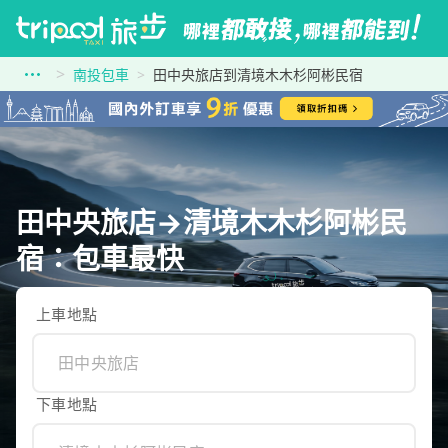
南投包車
田中央旅店到清境木木杉阿彬民宿
田中央旅店→清境木木杉阿彬民
宿：包車最快
上車地點
下車地點