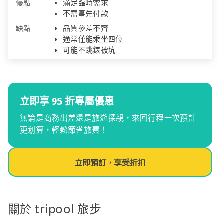
優點
滿足臨時需求
不需事先付款
缺點
品質參差不齊
通常僅能乘坐四位
可能不跳錶被坑
立即享 95 折專屬優惠
無論是商務出差還是旅遊探親，來回行程一次預訂
更划算，輕鬆節省旅費！
立即預訂，享受折扣
關於 tripool 旅步