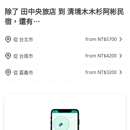
的便利性和彈性，探訪更多的景點，並且可以按照自己
的節奏和時間進行遊覽。除了景點本身，還可以體驗周
除了 田中央旅店 到 清境木木杉阿彬民
邊的文化和風俗，品嚐當地的美食，與當地人交流，深
宿，還有⋯
入體驗當地的生活和文化。在探訪景點時，可以積極尋
找當地導遊或者向當地居民請教，了解更多的深度資訊
和內幕，並且可以在旅途中收集更多的故事和經驗，豐
from NT$
5700
從
台北市
富自己的旅程。
from NT$
4200
從
台南市
from NT$
3200
從
嘉義市