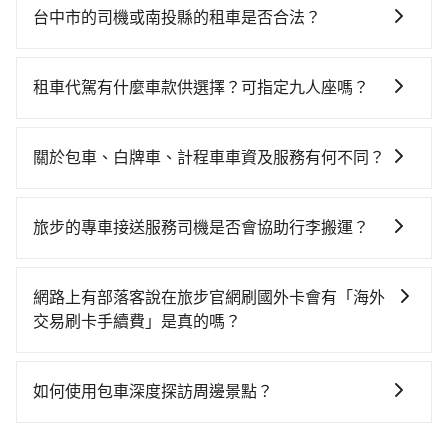
灣大車隊、Uber、Line Taxi、Yoxi等，如果在路邊攔不
央旅店到清境木木杉阿彬民宿的花費預估為
台中市的司機或南投縣的租車是否合法？
到車，也可考慮打電話至附近的計程車隊，如靜華交
$1,400~1,950（金額差異來自於平假日、車款差異、抵
許多的Line群組或Facebook社團裡，有很多低價的白牌
通、中華大車隊、台中縣全聯計程車等叫車看看。依照
達目的地後多久原路返回），雖已將eTag和可能的每小
車、私家車或野雞車在招攬生意，這不僅是違法可能被
里程跳錶計算，價格約為2,150~2,600元間，若改選
時40元路邊停車費用預估進去，但額外的汽車保險與可
租車代駕有什麼車款供選擇？可指定九人座嗎？
警察臨檢並趕下車，出意外後保險公司更是不會提供任
tripool的專車服務可再更便宜。但如果要考慮到回程，
能的罰單都需自付。再者，和運的iRent只提供最基本的
tripool提供的車型以五人座小轎車、休旅車與九人座箱
何理賠，如果又遇到心術不正的司機，其犯罪行為可能
南投縣僅有合法計程車約340輛，數量約為台中市的
車型，如Toyota Yaris、Prius C、Vios這類乘坐體驗較
型車為主，車款品牌以豐田Toyota、福特Ford、福斯
都無法監控或追查。最好別為了省小錢而冒上不必要的
4%、密度僅雙北的0.2%，其叫車的難度是雙北市的490
關於包車、白牌車、計程車車資及服務有何不同？
差的車款，如果人數超過四位，更是沒有較大的七人座
VW為主，其中也有少量進口車像凌志Lexus、特斯拉
風險。而tripool雇用的司機、使用的車輛以及配合的車
倍。再加上台中市有些計程車司機不按錶計費，約有
或九人座可供選擇，而且無人租車最令人詬病的就是車
包車、白牌車、計程車三種交通方式的價格及服務說
Tesla、賓士Benz等高級車款。全部五年內合法營業用
行，一定符合台灣法律規定，除了司機擁有合法的職業
27%會採現場議價，建議最好先上網預約，以免當場被
況，打開車門才發現仍有上一組乘客遺留的垃圾或者撞
明： 包車：可以依照個人行程需要靈活安排時間，價格
車，百分百無菸車，乘客均有最高500萬乘客險。如果有
駕駛執照以及良民證外，車輛一定投保最高300萬乘客
旅步的專車接送服務司機是否會協助行李搬運？
坑受騙。雖然田中央旅店到清境木木杉阿彬民宿的跳表
凹的車門仍未被修理，每一次租車都好像在開樂透一
依平台預定時價格而定，通常愈長程價格CP值愈高。 計
特殊需求或人數較多，需要大T保母車、20人座中巴、
險。最好辨別叫的車是否合法，就看車牌的開頭，只要
小黃可能較為便宜，但當你們人數超過四位時，叫兩輛
樣。另外，偶爾也會遇到明明已經預約了時間但上一位
是的，旅步的司機會協助乘客搬運行李，讓您無需擔心
程車：可24小時隨叫隨到，價格依跳錶而定，如有塞車
40人座大巴或遊覽車，可特別填單並另外報價。
不是R或T開頭的車，就一定是違法。
計程車的費用就貴了，改預約一輛tripool的九人座廂型
用戶卻遲遲尚未歸還，又或者要還車時卻偏偏找不到停
行李搬運的問題，享受更輕鬆的旅程。
也會計算延遲費用，最終價格通常要下車時才知。價格
網路上有部落客說在旅步官網刷國外卡會有「海外
車最高可省$1,300。
車位，對於急著用車或者要載其他乘客的人來說就有不
比包車貴。 白牌車：通常價格較包車便宜，但司機素
交易刷卡手續費」是真的嗎？
小的風險。最後，雖然路邊隨租隨還看似方便，但實際
質、品質不一，如行程有問題，事後無法提供客服申訴
使用時還是有其區域的限制，實際可停靠的地點與你的
當然不是真的！目前在旅步的官網刷卡是不會被收取
處理。
上下車地點仍有段距離，在遇到下雨天或者載行李時，
「海外交易手續費」的，請放心使用！
如何使用包車深度探訪周邊景點？
就顯得非常不便。
使用包車進行深度探訪周邊景點時，可以充分利用包車