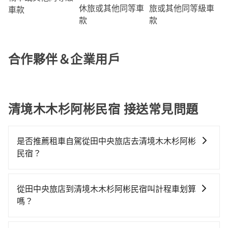
旅或其他同等級車
休旅或其他同等車
車款
款
款
合作夥伴＆企業用戶
清境木木杉阿彬民宿 接送常見問題
是否推薦租車自駕從田中央旅店去清境木木杉阿彬
民宿？
如果你有台灣駕照且對自己駕駛技術有信心，且在車上
時不需要閉目養神（因為要自己開車），最重要的是你
從田中央旅店到清境木木杉阿彬民宿叫計程車划算
當天就要來回，那在台中路邊可隨租隨借的iRent應該是
嗎？
你最便宜選擇。註冊完iRent的app後，可以每小時
如選擇小黃直達，在台中可以透過app叫車的有55688台
$115~205承租小轎車，每公里再額外加收$3.2，從田中