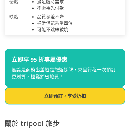
優點
滿足臨時需求
不需事先付款
缺點
品質參差不齊
通常僅能乘坐四位
可能不跳錶被坑
立即享 95 折專屬優惠
無論是商務出差還是旅遊探親，來回行程一次預訂
更划算，輕鬆節省旅費！
立即預訂，享受折扣
關於 tripool 旅步