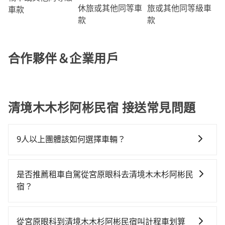
旅或其他同等級車
休旅或其他同等車
車款
款
款
合作夥伴＆企業用戶
清境木木杉阿彬民宿 接送常見問題
9人以上團體該如何選擇車輛？
在Line群組或Facebook社團裡，有司機標榜能提供乘坐
9人以上之廂型車，其實屬違法。在現行法律下，營業小
是否推薦租車自駕從宮原眼科去清境木木杉阿彬民
客車最多座位數量就是9人，如扣掉司機就只能乘坐8位
宿？
乘客，如果要10人以上就是營業大客車的範疇，也就是
如果你有台灣駕照且對自己駕駛技術有信心，且在車上
中型巴士或大型遊覽車。非法改裝的車輛，不僅與車輛
時不需要閉目養神（因為要自己開車），最重要的是你
行照不符，連司機的駕照都會不符。在路上被警察盤查
從宮原眼科到清境木木杉阿彬民宿叫計程車划算