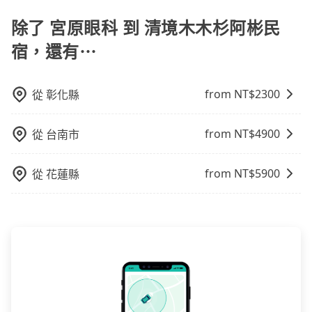
原因，司機有權拒絕服務： 1) 當日搭車人數或行李超過
車前一日凌晨6點前取消均可無條件全額退費的承諾，讓
車。 時間：需在特定時間到達目的地可選包車或計程
保證前一天中午以前均可全額取消退費，如已經決定好
就顯得非常不便。
訂購時填寫的數量。請務必確實填寫當日實際攜帶的行
除了 宮原眼科 到 清境木木杉阿彬民
您的旅程能更有彈性及保障。
車，不趕時間即可選用大眾運輸。 便利性：需要便利性
要從宮原眼科去清境木木杉阿彬民宿，請儘早下訂以把
李及乘坐的總人數，包含成人及兒童／嬰幼兒。 2) 孩童
和方便性可選包車和計程車，喜歡探險和體驗當地文化
握最划算的價格。
宿，還有⋯
同行，卻無自備或加購兒童座椅。提醒您，為了保護孩
則可搭乘大眾運輸。
童的安全，依道路交通安全規則規定，四歲以下的孩童
必須乘坐兒童座椅。 3) 搭乘寵物友善專車卻沒有裝籠。
from NT$
2300
從
彰化縣
避免影響行車安全，請您務將寵物置入提籠或提袋內。
from NT$
4900
從
台南市
from NT$
5900
從
花蓮縣