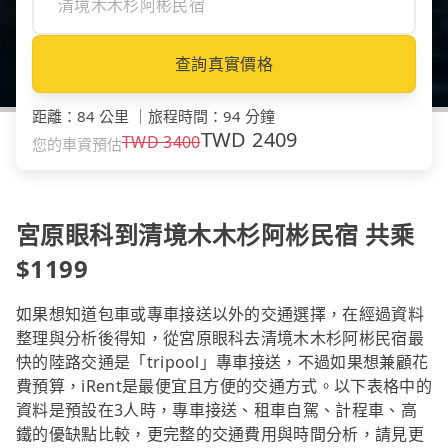
查詢真實價格
距離
：
84 公里
｜
旅程時間
：
94 分鐘
TWD
2409
TWD
3400
您的車資預估
宮原眼科到清境木木杉阿彬民宿 共乘
$1199
如果想知道包車或專車接送以外的交通選擇，在經過資料
整理與分析後得知，從宮原眼科去清境木木杉阿彬民宿最
快的陸路交通是「tripool」專車接送，不過如果想兼顧花
費預算，iRent是最便宜且方便的交通方式。以下表格中的
資料是預設在3人時，專車接送、租車自駕、計程車、高
鐵的優缺點比較，更完整的交通費用與時間分析，請見更