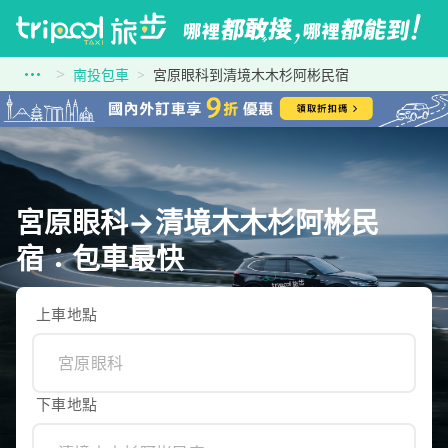
南投包車
宮原眼科到清境木木杉阿彬民宿
宮原眼科→清境木木杉阿彬民
宿：包車最快
上車地點
下車地點