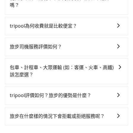
當天就要來回，那在台中路邊可隨租隨借的iRent應該是
請下車終止行程事小，如果發生意外，保險公司可不予
嗎？
你最便宜選擇。註冊完iRent的app後，可以每小時
賠償就事大了。千萬別為了省小錢而把朋友親人的安全
如選擇小黃直達，在台中可以透過app叫車的有55688台
$115~205承租小轎車，每公里再額外加收$3.2，從宮原
給賭上。通常人數沒有超過10位，建議預約一台九人座
灣大車隊、Uber、Line Taxi、Yoxi等，如果在路邊攔不
眼科到清境木木杉阿彬民宿的花費預估為
與一台小轎車比較划算，如人數超過12位就一定是叫一
tripool為何收費就是比較便宜？
到車，也可考慮打電話至附近的計程車隊，如國泰交
$1,400~1,950（金額差異來自於平假日、車款差異、抵
台中巴比較方便。但也有例外，比方說有些山區或路段
對於平常就有在使用長程專車接送服務的乘客來說，第
通、金鼎順計程車、干城衛星車隊等叫車看看。依照里
達目的地後多久原路返回），雖已將eTag和可能的每小
是禁止大客車通行的，建議在預定時最好先與車行或平
一次使用tripool的會擔心價格比市價便宜不少，是不是
程跳錶計算，價格約為2,150~2,600元間，若改選
時40元路邊停車費用預估進去，但額外的汽車保險與可
旅步司機服務評價如何？
台確認。
因為司機素質比較差、車上會有煙味、或者車齡過大，
tripool的專車服務可再更便宜。但如果要考慮到回程，
能的罰單都需自付。再者，和運的iRent只提供最基本的
在 Google 上關於旅步的評論中，許多人都給予旅步司
但事實恰恰相反。tripool不僅有嚴密的篩選機制，定期
南投縣僅有合法計程車約340輛，數量約為台中市的
車型，如Toyota Yaris、Prius C、Vios這類乘坐體驗較
機非常高的評價，認為他們非常專業且親切！讓他們的
淘汰顧客評分較低的司機，且車輛均要求5年內新車，司
4%、密度僅雙北的0.2%，其叫車的難度是雙北市的490
包車、計程車、大眾運輸 (如：客運、火車、高鐵)
差的車款，如果人數超過四位，更是沒有較大的七人座
旅程更加順暢和舒適。」
機也絕對不會在車內吸煙，於新冠肺炎期間也絕對全程
倍。再加上台中市有些計程車司機不按錶計費，約有
該怎麼選？
或九人座可供選擇，而且無人租車最令人詬病的就是車
配戴口罩。tripool之所以能將價格壓在市價7~8折的主
27%會採現場議價，建議最好先上網預約，以免當場被
況，打開車門才發現仍有上一組乘客遺留的垃圾或者撞
在選擇交通方式時，您可依下列建議的考慮因素做選
因來自於自行研發的AI車輛調度演算法，能有效降低空
坑受騙。雖然宮原眼科到清境木木杉阿彬民宿的跳表小
凹的車門仍未被修理，每一次租車都好像在開樂透一
擇： 預算：不同交通工具價格不同，可先確定您的預
車率，也就是提高俗稱「回頭車」的比例。這不僅體現
tripool評價如何？旅步的優勢是什麼？
黃可能較為便宜，但當你們人數超過四位時，叫兩輛計
樣。另外，偶爾也會遇到明明已經預約了時間但上一位
算。計程車最貴，而大眾運輸通常較便宜。 行程：需多
在成本的控制，更是在傳統旺季（年假、端午、中秋、
程車的費用就貴了，改預約一輛tripool的九人座廂型車
用戶卻遲遲尚未歸還，又或者要還車時卻偏偏找不到停
根據google的評價，tripool的服務品質整體上是非常穩
點停留的行程建議可選可客製化行程的包車，如果時間
雙十等）能用更少的司機來服務更多的旅客，意味著使
最高可省$1,300。
車位，對於急著用車或者要載其他乘客的人來說就有不
定及可靠的，大多數的使用者都給予了高分評價。此
比較寬鬆且不介意耗時轉乘可選大眾運輸或較貴的計程
旅步在什麼樣的情況下會拒載或拒絕服務呢？
用到不熟悉的司機或者轉單給其他車行的情況比同行更
小的風險。最後，雖然路邊隨租隨還看似方便，但實際
外，tripool司機專業的駕駛和親切服務態度也獲得了許
車。 旅行人數：人數多時包車較方便舒適且每個人攤提
低，如此便反應在服務品質的控管會更佳。但tripool網
使用時還是有其區域的限制，實際可停靠的地點與你的
當您使用 tripool 旅步乘車日期當天，若發生以下 3 項
多好評，價格透明無隱藏費用、相比其他業者提供的用
下來的車資也比較便宜，人數少可搭乘大眾運輸或計程
站上的價格是動態的，一般來說越早預訂價格越優，且
上下車地點仍有段距離，在遇到下雨天或者載行李時，