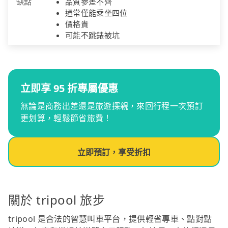
缺點
品質參差不齊
通常僅能乘坐四位
價格貴
可能不跳錶被坑
立即享 95 折專屬優惠
無論是商務出差還是旅遊探親，來回行程一次預訂
更划算，輕鬆節省旅費！
立即預訂，享受折扣
關於 tripool 旅步
tripool 是合法的智慧叫車平台，提供輕省專車、點對點