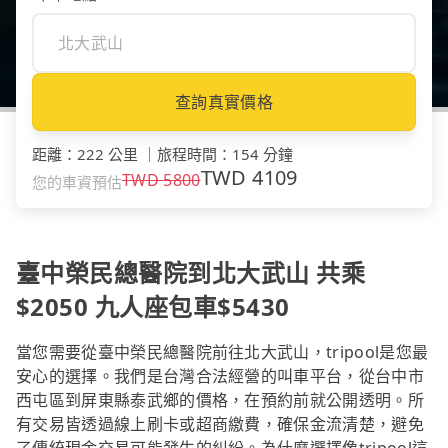
查詢真實價格
距離
：
222 公里
｜
旅程時間
：
154 分鐘
TWD
4109
TWD
5800
您的車資預估
臺中榮民總醫院到北大武山 共乘
$2050 九人座包車$5430
當您需要從臺中榮民總醫院前往北大武山，tripool是您最
安心的選擇。我們是台灣合法經營的叫車平台，從台中市
西屯區到屏東縣泰武鄉的價格，在預約前就公開透明。所
有交易皆透過線上刷卡或超商繳費，確保金流清楚，避免