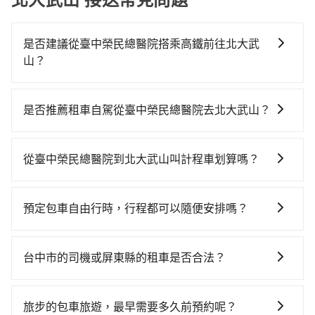
是否建議從臺中榮民總醫院搭乘高鐵前往北大武
山？
若要從臺中榮民總醫院搭高鐵前往北大武山，高鐵較
貴、費時！從最早06:25一直到23:07，台中-左營一天最
是否推薦租車自駕從臺中榮民總醫院去北大武山？
多有89班次高鐵可搭乘。假設從臺中榮民總醫院 (台中市
如果你有台灣駕照且對自己駕駛技術有信心，且在車上
西屯區) 前往最靠近的台中高鐵站，叫一輛計程車花費約
時不需要閉目養神（因為要自己開車），最重要的是你
300元、車程約17分鐘。抵達高鐵站後，步行進站、現
從臺中榮民總醫院到北大武山叫計程車划算嗎？
當天就要來回，那在台中路邊可隨租隨借的iRent應該是
場購票並於月台排隊的時間約20分鐘，再乘坐45~68分
如選擇小黃直達，在台中可以透過app叫車的有55688台
你最便宜選擇。註冊完iRent的app後，可以每小時
鐘（平均57分）的高鐵從台中站前往左營高鐵站，每人
灣大車隊、Uber、Line Taxi、Yoxi等，如果在路邊攔不
$115~205承租小轎車，每公里再額外加收$3.2，從臺中
票價790元，再用10分鐘出站、等待車站前排班的計程
預定包車自由行時，行程都可以隨便安排嗎？
到車，也可考慮打電話至臺中榮民總醫院附近的計程車
榮民總醫院到北大武山的花費預估為$2,900~3,550（金
車，搭上小黃後約花64分鐘、車費1,600元後，抵達北大
只要不超出您選用的用車時間及行程總公里數，且行程
隊，如大都會衛星車隊、TND皇家多元化計程車、天誠
額差異來自於平假日、車款差異、抵達目的地後多久原
武山 (屏東縣泰武鄉) 的目的地。全程加上轉車時間共2小
沒有到達海拔1500公里以上的山區，行程都是可以依照
衛星計程車等叫車看看。依照里程跳錶計算，價格約為
路返回），雖已將eTag和可能的每小時40元路邊停車費
台中市的司機或屏東縣的租車是否合法？
時48分鐘，假設3位同行，高鐵加轉乘之平均每人花費為
您的需求安排的。
5,600~6,700元間，但如改預約tripool可省高達
用預估進去，但額外的汽車保險與可能的罰單都需自
1,420元。不過，台中市少部分小黃司機不按表收費，看
許多的Line群組或Facebook社團裡，有很多低價的白牌
$2,600。但如果要考慮到回程，屏東縣僅有合法計程車
付。再者，和運的iRent只提供最基本的車型，如Toyota
乘客是外地人便漫天喊價或恣意繞路。但如果全程使用
車、私家車或野雞車在招攬生意，這不僅是違法可能被
約370輛，數量約為台中市的4%、密度僅雙北的0.3%，
旅步的包車旅遊，最早需要多久前預約呢？
Yaris、Prius C、Vios這類乘坐體驗較差的車款，如果人
tripool並到府專車接送，則每人平均花費約1,370元，