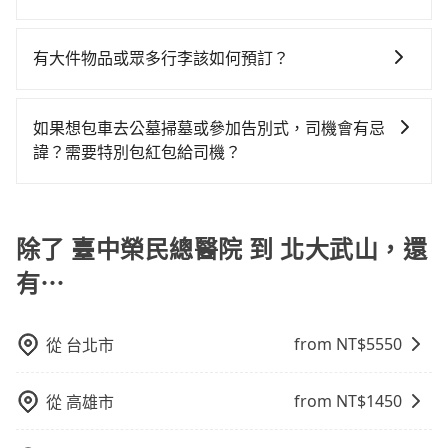
警察臨檢並趕下車，出意外後保險公司更是不會提供任
其叫車的難度是雙北市的310倍。再加上台中市有些計程
數超過四位，更是沒有較大的七人座或九人座可供選
費時2小時34分鐘。選擇搭乘高鐵而不預約包車，不僅每
當您的行程確定後，建議盡早預訂包車服務，因為旅步
何理賠，如果又遇到心術不正的司機，其犯罪行為可能
車司機不按錶計費，約有27%會採現場議價，建議最好
擇，而且無人租車最令人詬病的就是車況，打開車門才
人至少額外負擔50元車資，而且更會額外浪費14分鐘在
提供早鳥優惠，您越早預訂就能享有更優惠的價格。所
都無法監控或追查。最好別為了省小錢而冒上不必要的
有大件物品或眾多行李該如何預訂？
先上網預約，以免當場被坑受騙。綜合以上，無論在價
發現仍有上一組乘客遺留的垃圾或者撞凹的車門仍未被
轉乘與等車上，現在還不馬上來預約tripool！如果你僅
以不妨趁早訂購，享受更划算的價格。
風險。而tripool雇用的司機、使用的車輛以及配合的車
格或服務品質上，tripool都是你從臺中榮民總醫院到北
修理，每一次租車都好像在開樂透一樣。另外，偶爾也
有兩位乘車，也可參考tripool的拼車共乘服務，最多可
一般情況，九人座最多可以乘坐八位乘客以及置放六件
行，一定符合台灣法律規定，除了司機擁有合法的職業
大武山的最佳選擇。
會遇到明明已經預約了時間但上一位用戶卻遲遲尚未歸
再節省50%的交通費用。
30吋的行李箱，但如有大件行李、衝浪板、樂器、廣告
駕駛執照以及良民證外，車輛一定投保最高300萬乘客
如果想包車去公墓掃墓或參加告別式，司機會有忌
還，又或者要還車時卻偏偏找不到停車位，對於急著用
看板、床墊、折疊單車、家電等，在乘客人數不多的情
險。最好辨別叫的車是否合法，就看車牌的開頭，只要
諱？需要特別包紅包給司機？
車或者要載其他乘客的人來說就有不小的風險。最後，
況下，可以將後座倒放來騰出置物空間。基本上只要不
不是R或T開頭的車，就一定是違法。
雖然路邊隨租隨還看似方便，但實際使用時還是有其區
如果您需要包車前往公墓掃墓或參加告別式，一般司機
遮住司機視線、不會破壞車體、不影響行車安全，會讓
域的限制，實際可停靠的地點與你的上下車地點仍有段
都會提供接送服務。不過，如果您有其他特殊要求，例
乘客盡量塞、盡量放。在預定前，建議先丈量好尺寸，
距離，在遇到下雨天或者載行李時，就顯得非常不便。
如需要載運骨灰罈或在車上進行法事等作業，建議在訂
除了 臺中榮民總醫院 到 北大武山，還
並事先透過官網的線上客服洽詢，確認沒問題再下訂。
車前先向客服詢問是否有相應的司機可配合，以避免後
有⋯
續爭議。此外，是否需要給司機紅包或小費，則可以由
您自行決定。不過，建議可事先詢問司機是否接受。」
from NT$
5550
從
台北市
from NT$
1450
從
高雄市