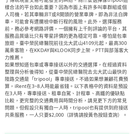
了傳統現金交易可能發生的糾紛。為什麼選擇像tripool這
樣合法的平台如此重要？因為市面上有許多叫車群組或個
人司機，若其車輛非T或R開頭的營業車牌，即為非法白牌
車，可能會有遭攔檢中斷行程的風險。此外，選擇服務
前，務必參考網路評價，一個擁有上千則評論的平台，其
服務品質遠比只有零星評價的更為穩定可靠。哪怕是包車
旅遊，臺中榮民總醫院前往北大武山4109元起，最高300
萬乘客險，在KKDAY與KLOOK同步上架，PTT與部落客大
力推薦。
如果想知道包車或專車接送以外的交通選擇，在經過資料
整理與分析後得知，從臺中榮民總醫院去北大武山最快的
陸路交通是「tripool」專車接送，不過如果想兼顧花費預
算，iRent在3~8人時能最省錢。以下表格中的資料是預設
在3人時，專車接送、租車自駕、計程車、高鐵的優缺點
比較，更完整的交通費用與時間分析，請見更下方的常見
問題。但假設只有獨自一人時，tripool也有提供到府接送
共乘服務，一人只要$2,000（詳情請按黃色按鈕查詢）。