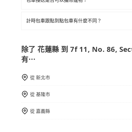
分鐘在轉乘與等車上，現在還不馬上來預約tripool
鄉、商務出差、貴賓來訪、寵物檢疫、預約叫車、
當場被坑受騙。雖然花蓮縣到7f 11, No. 86, Secti
預約了時間但上一位用戶卻遲遲尚未歸還，又或者
務，最多可再節省50%的交通費用。
可以的，tripool 旅步提供「寵物友善車」服
求，tripool都能滿足你。乘車前一天下午五點
當你們人數超過四位時，叫兩輛計程車的費用就貴了，改
客的人來說就有不小的風險。最後，雖然路邊隨租
寵物同行。且為了行程安全，請勿將寵物抱出來或
以受理，並於乘車後一週內寄出電子收據。
計時包車跟點到點包車有什麼不同？
靠的地點與你的上下車地點仍有段距離，在遇到下
計時包車和點到點包車都是包車服務的形式，但有
通常以每小時為單位，客戶可以根據自己的需要預
點間來回穿梭的客戶，例如市區觀光、商務差旅等
除了 花蓮縣 到 7f 11, No. 86, Sec
可以預先告知出發地點A到目的地B，會根據路線
有⋯
一個城市的長途包車。
從
新北市
從
基隆市
從
嘉義縣