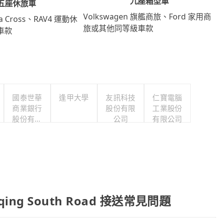
九座箱型車
五座休旅車
Volkswagen 旗艦商旅、Ford 家用商
lla Cross、RAV4 運動休
旅或其他同等級車款
車款
國泰世華
逢甲大學
友訊科技
仁寶電腦
商業銀行
股份有限
工業股份
股份有限
公司
有限公司
公司
hongqing South Road 接送常見問題