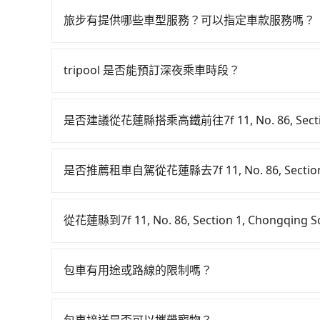
旅步有提供哪些車型服務？可以指定車款服務嗎？
旅步有提供小轎車、休旅車、九人座供您選擇，若
專人回覆您。
tripool 是否能預訂深夜乘車時段？
可以的！tripool 旅步全年無休並提供深夜接送服
是否建議從花蓮縣搭乘高鐵前往7f 11, No. 86, Section
從花蓮搭高鐵去7f 11, No. 86, Section 1, 
程車前往高鐵站！南港-台北雖然一天最多時有101班
是否推薦租車自駕從花蓮縣去7f 11, No. 86, Section 1
是要找其他交通方案。假設從花蓮縣花蓮市前往最靠近
如果你有台灣駕照且對自己駕駛技術有信心，且在
分鐘。抵達高鐵站後，步行進站、現場購票並於月台
天就要來回，那在花蓮路邊可隨租隨借的iRent應該
從南港站前往台北高鐵站，每人票價40元，再用1
從花蓮縣到7f 11, No. 86, Section 1, Chongq
$115~205承租小轎車，每公里再額外加收$3.2，從花蓮縣（花
一段路或者搭乘公車抵達最終的目的地。全程加上轉
如選擇小黃直達，在花蓮可以透過app叫車的有55
South Road的花費預估為$2,500~3,25
人花費為2,120元。不過花蓮縣領有合法執照的計程
近的計程車隊，如花蓮建宏計程錶行計程車、米琦
雖已將eTag和可能的每小時40元路邊停車費用
說，臨時要叫小黃的難度是雙北大城市的200倍。
包車有用途或路線的限制嗎？
為3,730~5,600元間，若改選tripool的
運的iRent只提供最基本的車型，如Toyota Yari
費，看乘客是外地人便漫天喊價或恣意繞路。但如果全程
不管是從花蓮縣前往7f 11, No. 86, Section 1
意花蓮縣僅有合法計程車約1,010輛，計程車密度
位，更是沒有較大的七人座或九人座可供選擇，而
元，費時3小時15分鐘。選擇搭乘高鐵而不預約包車
且途中遵守台灣法律，無論是清明掃墓、包車旅遊
的200倍之多。再加上花蓮縣有些計程車司機不按
組乘客遺留的垃圾或者撞凹的車門仍未被修理，每
包車接送是否可以攜帶寵物？