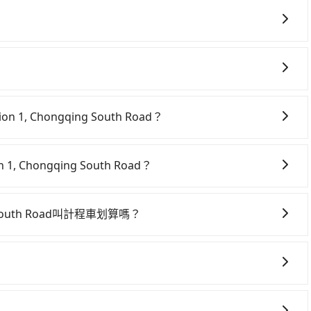
您有指定車款服務的需求，可以先將您的需先提供旅步，會有
務。
 1, Chongqing South Road？
Chongqing South Road絕非最佳選擇，高鐵較貴、費時，且難叫計
車次，從最早06:15到22:50，過了末班車到清晨的時段，還
, Chongqing South Road？
的南港高鐵站，叫一輛計程車花費約5,200元、車程約225
車上時不需要閉目養神（因為要自己開車），最重要的是你當
排隊的時間約20分鐘，再乘坐7~8分鐘（平均8分）的高鐵
是你最便宜選擇。註冊完iRent的app後，可以每小時
5分鐘出站，最後再根據距離的遠近或者天候狀況，決定是步行
ing South Road叫計程車划算嗎？
蓮市）到7f 11, No. 86, Section 1, Chongqing
車時間共4小時27分鐘，假設5位同行，高鐵加轉乘之平均每
688台灣大車隊，如果在路邊攔不到車，也可考慮打電話至附
0（金額差異來自於平假日、車款差異、抵達目的地後多久原路返回），
車僅有1,000多輛，計程車的密度為雙北的0.5%，換句話
計程車、蓮花計程車等叫車看看。依照里程跳錶計算，價格約
預估進去，但額外的汽車保險與可能的罰單都需自付。再者，和
縱使幸運攔到一輛小黃了，花蓮縣少部分小黃司機不按表收
專車服務可再更便宜。但如果你無法提前預約，或偏好臨時叫車，那要注
s、Prius C、Vios這類乘坐體驗較差的車款，如果人數超過四
使用tripool並到府專車接送，則每人平均花費約1,360
, Chongqing South Road或是全台灣任何地方，只要是長途交通
為雙北的0.5%，也就是說要臨時叫到小黃的難度是台北或新北
且無人租車最令人詬病的就是車況，打開車門才發現仍有上一
，不僅每人至少額外負擔760元車資，而且更會額外浪費72
、參加喜宴/喪禮、就醫回診、登山露營、學生搬家、投票返
錶計費，約有32%會採現場議價，建議最好先上網預約，以免
一次租車都好像在開樂透一樣。另外，偶爾也會遇到明明已經