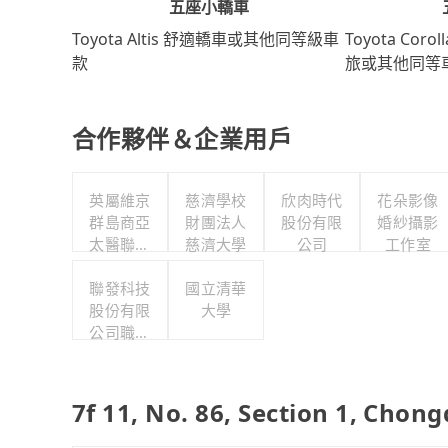
五座小轎車
Toyota Coro
Toyota Altis 舒適轎車或其他同等級車
旅或其他同等
款
合作夥伴＆企業用戶
英屬維京
慈濟學校
欣肉時代
花朵影像
群島商亞
財團法人
股份有限
婚紗攝影
太醫聯股
慈濟大學
公司
工作室
份有限公
司台灣分
聯發科技
國立清華
股份有限
公司
大學
公司職工
福利委員
會
7f 11, No. 86, Section 1, C