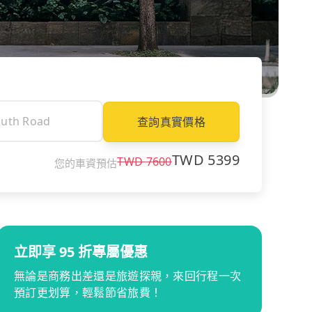
查詢真實價格
TWD
5399
TWD
7600
您的車資預估
立即享 95 折專屬優惠
無論是商務出差還是旅遊探親，來回行程一次
預訂更划算，輕鬆節省旅費！