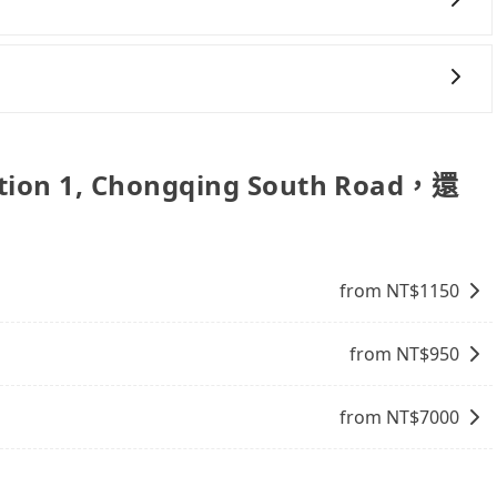
！如果你是三人以下要乘車，也可參考tripool的拼車共乘服
機場接送、定期洗腎、包月上下班，或者任何跨縣市接送的需
on 1, Chongqing South Road的跳表小黃可能較為便宜，但
要還車時卻偏偏找不到停車位，對於急著用車或者要載其他乘
務，只要在預定時特別勾選，是可以讓置入提籠或提袋內的中小型
以前完成預約，隔天保證出車。如需公司報帳打統編，在結帳時可
預約一輛tripool的九人座廂型車最高可省$700。
隨還看似方便，但實際使用時還是有其區域的限制，實際可停
置於座椅上，以確保行程順利進行。
雨天或者載行李時，就顯得非常不便。
一些不同之處： 計時包車：計時包車是按照用車時間來計費，
定一定時間的包車服務。這種服務適用於需要在城市內多個地
。 點到點包車：點到點包車是按照里程和目的地來計費，客戶
tion 1, Chongqing South Road，還
和里程來計算費用。這種服務通常適用於單程或從一個城市到另
from NT$
1150
from NT$
950
from NT$
7000