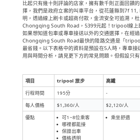
比起只有幾十則評論的店家，擁有數千則正面回饋的平
擇，我們是政府立案的叫車平台，從花蓮縣到7f 11, No. 86,
明，透過線上刷卡或超商付款，金流安全可追溯，杜絕現金交易的
Chongqing South Road，5399元起！tr
如果想知道包車或專車接送以外的交通選擇，在經過資料整理與分
Chongqing South Road最快的陸路交通是「t
最省錢。以下表格中的資料是預設在5人時，專車接
用與時間分析，請見更下方的常見問題。但假設只有獨
項目
tripool 旅步
高鐵
行程時間
195分
-
每人價格
$1,360/人
$2,120/人
優點
可1~8位乘客
乘坐舒適
哪裡都能接
保證出車
價格透明