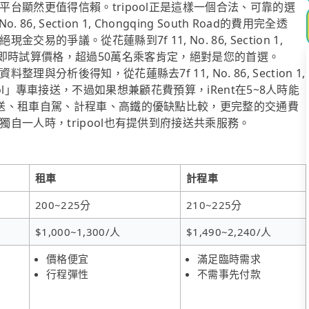
台顯然更值得信賴。tripool正是這樣一個合法、可靠的選
 Section 1, Chongqing South Road的費用完全透
爭議。從花蓮縣到7f 11, No. 86, Section 1,
ipool線上即時試算價格，超過50萬名乘客肯定，絕對是您的首選。
析後得知，從花蓮縣去7f 11, No. 86, Section 1,
ripool」專車接送，不過如果想兼顧花費預算，iRent在5~8人時能
送、租車自駕、計程車、高鐵的優缺點比較，更完整的交通費
自一人時，tripool也有提供到府接送共乘服務。
租車
計程車
200~225分
210~225分
$1,000~1,300/人
$1,490~2,240/人
價格便宜
滿足臨時需求
行程彈性
不需事先付款