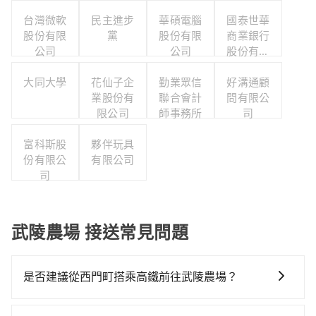
台灣微軟
民主進步
華碩電腦
國泰世華
股份有限
黨
股份有限
商業銀行
公司
公司
股份有限
公司
大同大學
花仙子企
勤業眾信
好溝通顧
業股份有
聯合會計
問有限公
限公司
師事務所
司
富科斯股
夥伴玩具
份有限公
有限公司
司
武陵農場 接送常見問題
是否建議從西門町搭乘高鐵前往武陵農場？
若要從西門町搭高鐵前往武陵農場，高鐵較貴、費時！