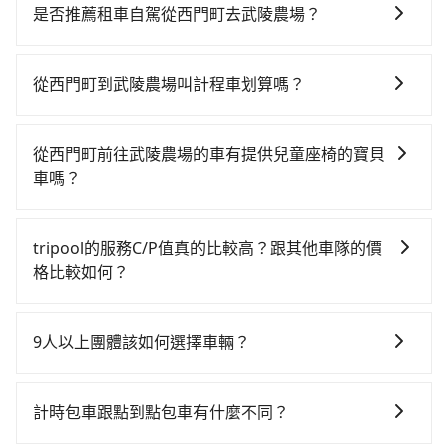
從最早06:26一直到23:00，台北-台中一天最多有102班
是否推薦租車自駕從西門町去武陵農場？
次高鐵可搭乘。假設從西門町 (台北市萬華區) 前往最靠
如果你有台灣駕照且對自己駕駛技術有信心，且在車上
近的台北高鐵站，叫一輛計程車花費約200元、車程約
時不需要閉目養神（因為要自己開車），最重要的是你
16分鐘。抵達高鐵站後，步行進站、現場購票並於月台
從西門町到武陵農場叫計程車划算嗎？
當天就要來回，那在台北路邊可隨租隨借的iRent應該是
排隊的時間約25分鐘，再乘坐47~66分鐘（平均57分）
如選擇小黃直達，在台北可以透過app叫車的有55688台
你最便宜選擇。註冊完iRent的app後，可以每小時
的高鐵從台北站前往台中高鐵站，每人票價700元，再用
灣大車隊、Uber、Line Taxi、Yoxi等，如果在路邊攔不
$115~205承租小轎車，每公里再額外加收$3.2，從西門
10分鐘出站、等待車站前排班的計程車，搭上小黃後約
從西門町前往武陵農場的車有提供兒童座椅的寶貝
到車，也可考慮打電話至附近的計程車隊，如台北市成
町到武陵農場的花費預估為$2,600~3,250（金額差異來
花70分鐘、車費1,800元後，抵達武陵農場 (台中市和平
車嗎？
功計程車、巨翼計程車、巨翼合作社等叫車看看。依照
自於平假日、車款差異、抵達目的地後多久原路返
區) 的目的地。全程加上轉車時間共2小時58分鐘，假設
台灣法律有規定，無論年紀大小，所有乘客乘車時均需
里程跳錶計算，價格約為4,740~5,700元間，但如改預約
回），雖已將eTag和可能的每小時40元路邊停車費用預
4位同行，高鐵加轉乘之平均每人花費為1,200元。但如
繫好安全帶，如四歲以下或身高不足的幼童無法正常綁
tripool可省高達$1,600。關於交通需要特別注意：像武
估進去，但額外的汽車保險與可能的罰單都需自付。再
tripool的服務C/P值真的比較高？跟其他車隊的價
果全程使用tripool並到府專車接送，則每人平均花費約
安全帶，則需使用嬰兒/兒童座椅或輔以增高墊。如有幼
陵農場這樣的偏遠地區，計程車不會在路上巡迴找客
者，和運的iRent只提供最基本的車型，如Toyota
格比較如何？
1,030元，費時2小時41分鐘。選擇搭乘高鐵而不預約包
童同行，在預訂tripool的寶貝車時，可以直接在網站勾
人。它們通常只在特定地點等候，或者必須透過叫車平
Yaris、Prius C、Vios這類乘坐體驗較差的車款，如果人
車，不僅每人至少額外負擔170元車資，而且更會額外浪
在服務品質許可下，乘客當然希望價格越便宜越好，而
選租用適合1~4歲的兒童汽車座椅或4歲以上的增高墊，
台或電話叫車，這代表你需要事先預約，並且要做好等
數超過四位，更是沒有較大的七人座或九人座可供選
費17分鐘在轉乘與等車上，現在還不馬上來預約
市場上稍具規模且合法經營的業者，有以短程與城市為
如有新生兒需要0~1歲的嬰兒後向汽座，可先向客服人員
待較久的心理準備。綜合以上，無論在價格或服務品質
9人以上團體該如何選擇車輛？
擇，而且無人租車最令人詬病的就是車況，打開車門才
tripool！如果你是三人以下要乘車，也可參考tripool的
主的台灣大車隊、大都會、LINE Taxi、Uber，機場接送
確認庫存再行租用，每個300元。當然，更鼓勵父母自行
上，tripool都是你從西門町到武陵農場的最佳選擇。
發現仍有上一組乘客遺留的垃圾或者撞凹的車門仍未被
拼車共乘服務，最多可再節省50%的交通費用。
在Line群組或Facebook社團裡，有司機標榜能提供乘坐
則有肯驛、全鋒、格上租車、和運租車，包車旅遊則是
攜帶汽車座椅，不僅家中小寶貝坐的舒適習慣。
修理，每一次租車都好像在開樂透一樣。另外，偶爾也
9人以上之廂型車，其實屬違法。在現行法律下，營業小
KKDAY、KLOOK、叫車吧等。tripool旅步專注在長程
計時包車跟點到點包車有什麼不同？
會遇到明明已經預約了時間但上一位用戶卻遲遲尚未歸
客車最多座位數量就是9人，如扣掉司機就只能乘坐8位
單程接送與跨縣市計時包車，不論從哪邊去哪裡（當然
還，又或者要還車時卻偏偏找不到停車位，對於急著用