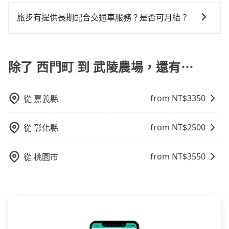
計時包車和點到點包車都是包車服務的形式，但有一些
乘客，如果要10人以上就是營業大客車的範疇，也就是
也包括西門町去武陵農場），全台保證出車。由於有高
車或者要載其他乘客的人來說就有不小的風險。最後，
不同之處： 計時包車：計時包車是按照用車時間來計
中型巴士或大型遊覽車。非法改裝的車輛，不僅與車輛
效的車輛調度能力，能以市價7~8折提供專車到府服務，
旅步有提供長期配合交通車服務？是否可月結？
雖然路邊隨租隨還看似方便，但實際使用時還是有其區
費，通常以每小時為單位，客戶可以根據自己的需要預
行照不符，連司機的駕照都會不符。在路上被警察盤查
是絕大多數乘客出行的最佳選擇。
域的限制，實際可停靠的地點與你的上下車地點仍有段
如果您需要特殊的用車服務，請透過電子郵件
定一定時間的包車服務。這種服務適用於需要在城市內
請下車終止行程事小，如果發生意外，保險公司可不予
距離，在遇到下雨天或者載行李時，就顯得非常不便。
booking@tripool.app聯繫我們，我們的專人將協助回
多個地點間來回穿梭的客戶，例如市區觀光、商務差旅
賠償就事大了。千萬別為了省小錢而把朋友親人的安全
覆您的需求，並確認是否能安排符合您需求的用車服
除了 西門町 到 武陵農場，還有⋯
等。 點到點包車：點到點包車是按照里程和目的地來計
給賭上。通常人數沒有超過10位，建議預約一台九人座
務。
費，客戶可以預先告知出發地點A到目的地B，會根據路
與一台小轎車比較划算，如人數超過12位就一定是叫一
線和里程來計算費用。這種服務通常適用於單程或從一
台中巴比較方便。但也有例外，比方說有些山區或路段
from NT$
3350
從
嘉義縣
個城市到另一個城市的長途包車。
是禁止大客車通行的，建議在預定時最好先與車行或平
台確認。
from NT$
2500
從
彰化縣
from NT$
3550
從
桃園市