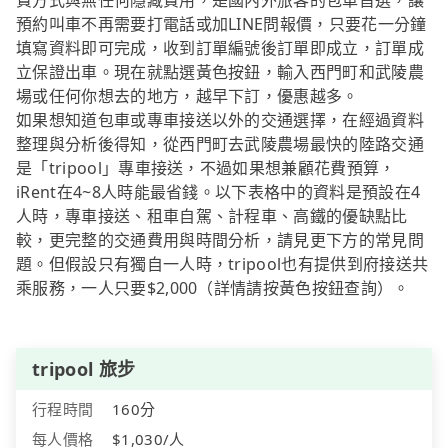
費方式與無任何隱藏費用，是國內外旅客的包車首選，讓
預約叫車不再需要打電話或加LINE問報價，只要花一分鐘
填寫資料即可完成，收到訂單編號後訂單即成立，訂單成
立保證出車。現在就點選黃色按鈕，輸入西門町和武陵農
場或任何你想去的地方，越早下訂，優惠越多。
如果想知道包車或專車接送以外的交通選擇，在經過資料
整理與分析後得知，從西門町去武陵農場最快的陸路交通
是「tripool」專車接送，不過如果想兼顧花費預算，
iRent在4~8人時能最省錢。以下表格中的資料是預設在4
人時，專車接送、租車自駕、計程車、高鐵的優缺點比
較，更完整的交通費用與時間分析，請見更下方的常見問
題。但假設只有獨自一人時，tripool也有提供到府接送共
乘服務，一人只要$2,000（詳情請按黃色按鈕查詢）。
tripool 旅步
行程時間
160分
每人價格
$1,030/人