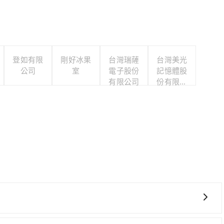
登如有限
剛好冰果
台灣瑞薩
台灣美光
公司
室
電子股份
記憶體股
有限公司
份有限公
司
、較貴、費時！從最早06:25一直到23:07，台中-左營