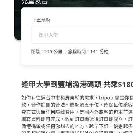
兒童友善
上車地點
距離
：
215 公里
｜
旅程時間
：
141 分鐘
逢甲大學到鹽埔漁港碼頭 共乘$180
如你有往返台中市與屏東縣的需求，tripool會是
款，合作註冊的合法司機超過五千位，確保每位乘客
費方式與無任何隱藏費用，是國內外旅客的包車首選
填寫資料即可完成，收到訂單編號後訂單即成立，訂
漁港碼頭或任何你想去的地方，越早下訂，優惠越多