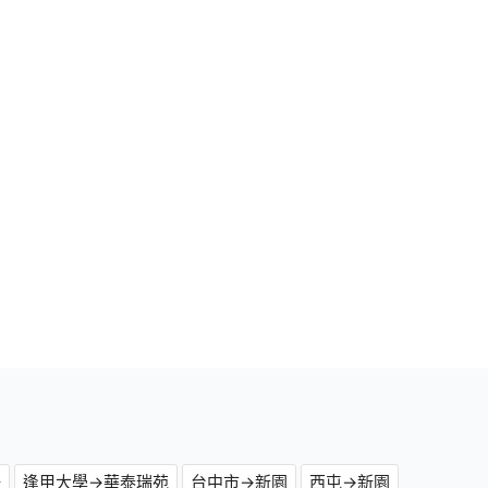
場
逢甲大學→華泰瑞苑
台中市→新園
西屯→新園