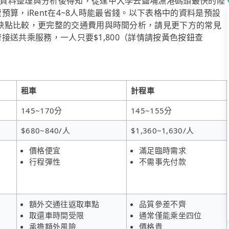
資料整理與分析後得知，從逢甲大學去鹽埔漁港碼頭最快的陸
費預算，iRent在4~8人時能最省錢。以下表格中的資料是預設
缺點比較，更完整的交通費用與時間分析，請見更下方的常見
府接送共乘服務，一人只要$1,800（詳情請按黃色按鈕查
租車
計程車
145~170分
145~155分
$680~840/人
$1,360~1,630/人
價格便宜
滿足臨時需求
行程彈性
不需事先付款
額外交通往返取車點
品質參差不齊
取還車時間受限
通常僅能乘坐四位
承擔額外風險
價格貴