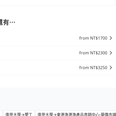
能提供乘坐9人以上之廂型車，其實屬違法。在現行法律下，營業小
8位乘客，如果要10人以上就是營業大客車的範疇，也就是中
輛行照不符，連司機的駕照都會不符。在路上被警察盤查請下
還有⋯
賠償就事大了。千萬別為了省小錢而把朋友親人的安全給賭
與一台小轎車比較划算，如人數超過12位就一定是叫一台中巴
from NT$
1700
禁止大客車通行的，建議在預定時最好先與車行或平台確認。
from NT$
2300
from NT$
3250
頭
逢甲大學→墾丁
逢甲大學→東港漁港漁產品直銷中心-華僑市