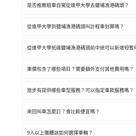
一天最多有89班次高鐵可搭乘。假設從逢甲大學 (
是否推薦租車自駕從逢甲大學去鹽埔漁港碼頭？
約300元、車程約17分鐘。抵達高鐵站後，步行進
如果你有台灣駕照且對自己駕駛技術有信心，且在
鐘（平均57分）的高鐵從台中站前往左營高鐵站，每
天就要來回，那在台中路邊可隨租隨借的iRent應該
車，搭上小黃後約花40分鐘、車費800元後，抵達
從逢甲大學到鹽埔漁港碼頭叫計程車划算嗎？
$115~205承租小轎車，每公里再額外加收$3.2，
2小時24分鐘，假設4位同行，高鐵加轉乘之平均每
如選擇小黃直達，在台中可以透過app叫車的有55688台
差異來自於平假日、車款差異、抵達目的地後多久原
費，看乘客是外地人便漫天喊價或恣意繞路。但如果全
到車，也可考慮打電話至逢甲大學附近的計程車隊，
預估進去，但額外的汽車保險與可能的罰單都需自付。再
元，費時2小時21分鐘。選擇搭乘高鐵而不預約包
從逢甲大學抵達鹽埔漁港碼頭前中途可以新增短暫
等叫車看看。依照里程跳錶計算，價格約為5,425~6,5
Yaris、Prius C、Vios這類乘坐體驗較差
間在轉乘與等車上，現在還不馬上來預約tripool！
tripool有提供多點上下車接送服務，線上預約
慮到回程，屏東縣僅有合法計程車約370輛，數量約
擇，而且無人租車最令人詬病的就是車況，打開車
務，最多可再節省50%的交通費用。
前後額外里程數5公里內加收200元。雖然可能有
市的310倍。再加上台中市有些計程車司機不按錶
理，每一次租車都好像在開樂透一樣。另外，偶爾
車價包含了哪些項目？需要額外支付其他費用嗎？
取額外費用是必要的補償。
場被坑受騙。綜合以上，無論在價格或服務品質上，t
又或者要還車時卻偏偏找不到停車位，對於急著用
官網上顯示的車價已經包含了租車、司機、高速公
邊隨租隨還看似方便，但實際使用時還是有其區域
客負擔，沒有其他巧令名目的隱藏費用，網站上看
旅步有提供哪些車型服務？可以指定車款服務嗎？
遇到下雨天或者載行李時，就顯得非常不便。
旅步有提供小轎車、休旅車、九人座供您選擇，若
專人回覆您。
來回叫車怎麼訂？會比較便宜嗎？
為了乘客未來可能的訂單修改或取消，每筆訂單只
定。至於價格已經市場最優惠，並無特別針對來回
9人以上團體該如何選擇車輛？