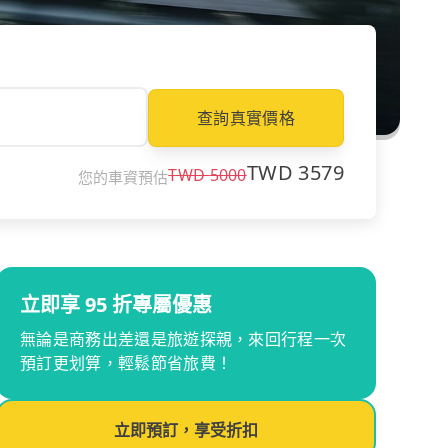
查詢真實價格
TWD
3579
TWD
5000
您的車資預估
立即享 95 折專屬優惠
無論是商務出差還是旅遊探親，來回行程一次
預訂更划算，輕鬆節省旅費！
立即預訂，享受折扣