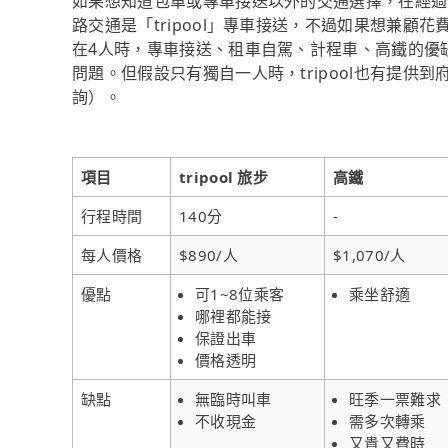
如果想知道包車或專車接送以外的交通選擇，在經過
路交通是「tripool」專車接送，不過如果想兼顧花
在4人時，專車接送、租車自駕、計程車、高鐵的優
問題。但假設只有獨自一人時，tripool也有提供到
詢）。
項目
tripool 旅步
高鐵
行程時間
140分
-
每人價格
$890/人
$1,070/人
優點
可1~8位乘客
乘坐舒適
哪裡都能接
保證出車
價格透明
缺點
無臨時叫車
旺季一票難求
不收現金
需多次轉乘
又貴又費時