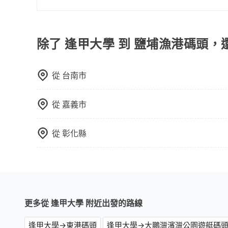
限單程或來回。
在Line群組或Facebook社團裡，有司機標榜
客車最多座位數量就是9人，如扣掉司機就只能乘坐
型巴士或大型遊覽車。非法改裝的車輛，不僅與車
除了 逢甲大學 到 鹽埔漁港碼頭，
車終止行程事小，如果發生意外，保險公司可不予
上。通常人數沒有超過10位，建議預約一台九人座
從
台南市
比較方便。但也有例外，比方說有些山區或路段是
從
嘉義市
從
彰化縣
更多從 逢甲大學 附近出發的路線
逢甲大學→東港碼頭
逢甲大學→大鵬灣濱灣公園遊艇碼