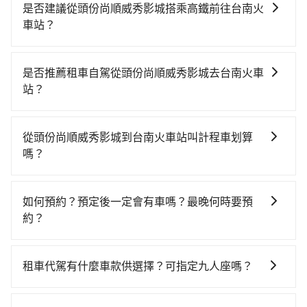
是否建議從頭份尚順威秀影城搭乘高鐵前往台南火
車站？
若要從頭份尚順威秀影城搭高鐵前往台南火車站，高鐵
省時、較貴、轉車麻煩！從最早06:25一直到23:07，台
是否推薦租車自駕從頭份尚順威秀影城去台南火車
中-台南一天最多有74班次高鐵可搭乘。假設從頭份尚順
站？
威秀影城 (台中市烏日區) 步行或搭乘公車前往台中高鐵
如果你有台灣駕照且對自己駕駛技術有信心，且在車上
站，接著在站內購買高鐵票、通過閘口、並在月台上等
時不需要閉目養神（因為要自己開車），最重要的是你
待列車的到來，大概又過了20分鐘，再乘坐36~54分鐘
從頭份尚順威秀影城到台南火車站叫計程車划算
當天就要來回，那在台中路邊可隨租隨借的iRent應該是
（平均45分）的高鐵從台中站前往台南高鐵站，每人票
嗎？
你最便宜選擇。註冊完iRent的app後，可以每小時
價650元，再用5分鐘出站、等待車站前排班的計程車，
如選擇小黃直達，在台中可以透過app叫車的有55688台
$115~205承租小轎車，每公里再額外加收$3.2，從頭份
搭上小黃後約花24分鐘、車費300元後，抵達台南火車
灣大車隊、Uber、Line Taxi、Yoxi等，如果在路邊攔不
尚順威秀影城到台南火車站的花費預估為
站 (台南市東區) 的目的地。全程加上轉車時間共1小時
如何預約？預定後一定會有車嗎？最晚何時要預
到車，也可考慮打電話至yoxi車隊等叫車看看。依照里
$2,000~2,550（金額差異來自於平假日、車款差異、抵
34分鐘，假設4位同行，高鐵加轉乘之平均每人花費為
約？
程跳錶計算，價格約為3,775~4,500元間，但如改預約
達目的地後多久原路返回），雖已將eTag和可能的每小
730元。不過，台中市少部分小黃司機不按表收費，看乘
如要預約從頭份尚順威秀影城前往台南火車站的專車接
tripool可省高達$2,000。但如果要考慮到回程，台南市
時40元路邊停車費用預估進去，但額外的汽車保險與可
客是外地人便漫天喊價或恣意繞路。但如果全程使用
送服務，可直接線上輸入上下車地點或地址，三秒內即
僅有合法計程車約4,140輛，數量約為台中市的50%、密
能的罰單都需自付。再者，和運的iRent只提供最基本的
租車代駕有什麼車款供選擇？可指定九人座嗎？
tripool並到府專車接送，則每人平均花費約640元，費
可查到真實價格，照著步驟填寫完乘客資料與線上刷
度僅雙北的4.6%，其叫車的難度是雙北市的20倍。再加
車型，如Toyota Yaris、Prius C、Vios這類乘坐體驗較
時1小時38分鐘。長距離移動確實搭乘高鐵可以比坐車快
tripool提供的車型以五人座小轎車、休旅車與九人座箱
卡，訂單即成立。在拿到訂單編號後，隨即會在手機上
上台中市有些計程車司機不按錶計費，約有27%會採現
差的車款，如果人數超過四位，更是沒有較大的七人座
4分鐘，但卻要額外支出約360元的交通費，所以對於不