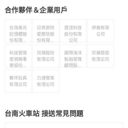
合作夥伴＆企業用戶
台灣美光
日商英特
恩茂科技
伊梔有限
記憶體股
愛酷信股
股份有限
公司
份有限公
份有限公
公司
司
司台灣分
科技管理
月陽股份
公司
國際海洋
宗展營造
家網路事
有限公司
船舶管理
有限公司
業股份有
顧問股份
限公司
有限公司
夥伴玩具
力捷實業
有限公司
有限公司
台南火車站 接送常見問題