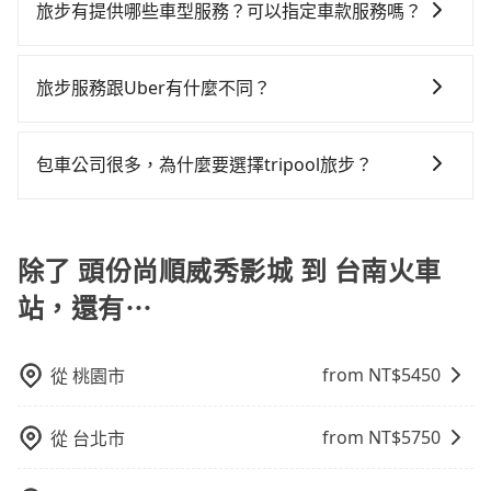
型車為主，車款品牌以豐田Toyota、福特Ford、福斯
收到簡訊以及電子郵件確認信，如此就完成預約了，而
場議價，建議最好先上網預約，以免當場被坑受騙。綜
旅步有提供哪些車型服務？可以指定車款服務嗎？
或九人座可供選擇，而且無人租車最令人詬病的就是車
是這麼趕時間的人來說，預約tripool還是比較划算的。
VW為主，其中也有少量進口車像凌志Lexus、特斯拉
司機與車輛的詳細資料，將於乘車前一晚八點透過SMS
合以上，無論在價格或服務品質上，tripool都是你從頭
況，打開車門才發現仍有上一組乘客遺留的垃圾或者撞
如果你是三人以下要乘車，也可參考tripool的拼車共乘
旅步有提供小轎車、休旅車、九人座供您選擇，若您有
Tesla、賓士Benz等高級車款。全部五年內合法營業用
和EMAIL提供。一旦付款完畢，tripool保證出車。一般
份尚順威秀影城到台南火車站的最佳選擇。
凹的車門仍未被修理，每一次租車都好像在開樂透一
服務，最多可再節省50%的交通費用。
指定車款服務的需求，可以先將您的需先提供旅步，會
車，百分百無菸車，乘客均有最高500萬乘客險。如果有
建議出發前一天中午以前完成預約，越早下訂價格越低
旅步服務跟Uber有什麼不同？
樣。另外，偶爾也會遇到明明已經預約了時間但上一位
有專人回覆您。
特殊需求或人數較多，需要大T保母車、20人座中巴、
價，如臨時需要，前一天傍晚五點前仍會收單，最遲如
用戶卻遲遲尚未歸還，又或者要還車時卻偏偏找不到停
tripool 旅步具備以下特色： (1) 採事前預約制。 (2) 在
40人座大巴或遊覽車，可特別填單並另外報價。
當天下午過後乘車，四小時前仍能預約。
車位，對於急著用車或者要載其他乘客的人來說就有不
中長程提供最優惠的價格。 (3) 全台服務，不分城市與郊
包車公司很多，為什麼要選擇tripool旅步？
小的風險。最後，雖然路邊隨租隨還看似方便，但實際
區。 (4) 有較為嚴謹的乘車時間與取消政策。
使用時還是有其區域的限制，實際可停靠的地點與你的
旅步提供多種車型，從轎車、休旅車到九人座，讓您可
上下車地點仍有段距離，在遇到下雨天或者載行李時，
以依照您行程人數的需求進行選擇。此外，為確保您的
就顯得非常不便。
旅途安全無憂，我們的司機都是專業且可靠的職業駕
除了 頭份尚順威秀影城 到 台南火車
駛。關於價格，旅步官網可一鍵即時查價，所示價格絕
站，還有⋯
無隱藏費用，且還提供優於其他業者更彈性的取消政
策，讓您在規劃行程時能更無後顧之憂。無論您是要前
往市區還是郊區，我們都可以為您提供最佳的旅遊體
from NT$
5450
從
桃園市
驗。所以，如果您正在尋找一家可靠的包車公司，
tripool旅步絕對是您值得信任的不二選擇！
from NT$
5750
從
台北市