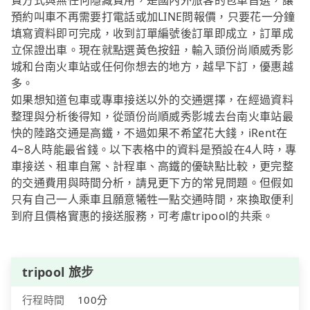
費方式與無任何隱藏費用，是國內外旅客的包車首選，讓
預約叫車不再需要打電話或加LINE問報價，只要花一分鐘
填寫資料即可完成，收到訂單編號後訂單即成立，訂單成
立保證出車。現在就點選黃色按鈕，輸入頭份尚順威秀影
城和台南火車站或任何你想去的地方，越早下訂，優惠越
多。
如果想知道包車或專車接送以外的交通選擇，在經過資料
整理與分析後得知，從頭份尚順威秀影城去台南火車站最
快的陸路交通是高鐵，不過如果不希望花大錢，iRent在
4~8人時能最省錢。以下表格中的資料是預設在4人時，專
車接送、租車自駕、計程車、高鐵的優缺點比較，更完整
的交通費用與時間分析，請見更下方的常見問題。但假如
只有自己一人乘車且願意犧牲一點交通時間，來換取便利
到府且價格實惠的接送服務，可考慮tripool的共乘。
tripool 旅步
行程時間
100分