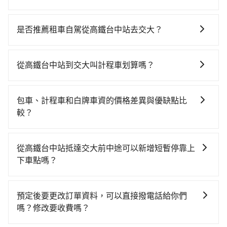
若要從高鐵台中站搭高鐵前往交大，高鐵省時、較貴、
轉車麻煩！從最早06:25一直到23:07，台中-台南一天最
是否推薦租車自駕從高鐵台中站去交大？
多有74班次高鐵可搭乘。假設從高鐵台中站 (台中市烏日
如果你有台灣駕照且對自己駕駛技術有信心，且在車上
區) 出發，步行進入高鐵站約10分鐘，現場買票或月台等
時不需要閉目養神（因為要自己開車），最重要的是你
車時間約10分鐘，再乘坐36~54分鐘（平均45分）的高
從高鐵台中站到交大叫計程車划算嗎？
當天就要來回，那在台中路邊可隨租隨借的iRent應該是
鐵從台中站前往台南高鐵站，每人票價650元，再用5分
如選擇小黃直達，在台中可以透過app叫車的有55688台
你最便宜選擇。註冊完iRent的app後，可以每小時
鐘出站、等待車站前排班的計程車，搭上小黃後約花24
灣大車隊、Uber、Line Taxi、Yoxi等，如果在路邊攔不
$115~205承租小轎車，每公里再額外加收$3.2，從高鐵
分鐘、車費300元後，抵達交大 (台南市東區) 的目的
包車、計程車和白牌車資的價格差異與優缺點比
到車，也可考慮打電話至台中市烏日區當地唯一的計程
台中站到交大的花費預估為$2,000~2,550（金額差異來
地。全程加上轉車時間共1小時34分鐘，假設4位同行，
較？
車行-yoxi車隊等叫車看看。依照里程跳錶計算，價格約
自於平假日、車款差異、抵達目的地後多久原路返
高鐵加轉乘之平均每人花費為730元。不過，台中市少部
包車、計程車或白牌車。主要價格差異和優缺點如下： -
為3,775~4,500元間，但如改預約tripool可省高達
回），雖已將eTag和可能的每小時40元路邊停車費用預
分小黃司機不按表收費，看乘客是外地人便漫天喊價或
包車：優點是搭乘舒適可以根據自己的需求安排時間和
$2,000。但如果要考慮到回程，台南市僅有合法計程車
估進去，但額外的汽車保險與可能的罰單都需自付。再
從高鐵台中站抵達交大前中途可以新增短暫停靠上
恣意繞路。但如果全程使用tripool並到府專車接送，則
地點上車較客製化。此外，司機還會提供各種旅遊建議
約4,140輛，數量約為台中市的50%、密度僅雙北的
者，和運的iRent只提供最基本的車型，如Toyota
下車點嗎？
每人平均花費約640元，費時1小時38分鐘。長距離移動
與資訊。長途接送價格比計程車車資更優惠。 - 計程
4.6%，其叫車的難度是雙北市的20倍。再加上台中市有
Yaris、Prius C、Vios這類乘坐體驗較差的車款，如果人
確實搭乘高鐵可以比坐車快4分鐘，但卻要額外支出約
tripool有提供多點上下車接送服務，線上預約從高鐵台
車：優點是24小時隨叫隨到，價格按錶計費，但若遇交
些計程車司機不按錶計費，約有27%會採現場議價，建
數超過四位，更是沒有較大的七人座或九人座可供選
360元的交通費，所以對於不是這麼趕時間的人來說，預
中站前往交大的途中可備註加點。每個加點位置，前後
通塞車時亦會加收延遲費用，一般屬短程接駁為主。 -
議最好先上網預約，以免當場被坑受騙。綜合以上，無
預定後要更改訂單資料，可以直接撥電話給你們
擇，而且無人租車最令人詬病的就是車況，打開車門才
約tripool還是比較划算的。如果你是三人以下要乘車，
額外里程數5公里內加收200元。雖然可能有些路線完全
白牌車：優點是價格相對較低，有的還可喊價。但安全
論在價格或服務品質上，tripool都是你從高鐵台中站到
嗎？修改要收費嗎？
發現仍有上一組乘客遺留的垃圾或者撞凹的車門仍未被
也可參考tripool的拼車共乘服務，最多可再節省50%的
順路，但是司機多點停靠就會有額外的等待時間，收取
性和服務質量無法保障，需要自行承擔風險，遇到狀況
交大的最佳選擇。
修理，每一次租車都好像在開樂透一樣。另外，偶爾也
交通費用。