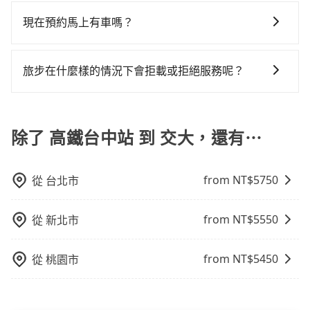
您可以透過官網的文字客服或回覆訂單確認信，告知您
額外費用是必要的補償。
事後也無法申訴退費。
會遇到明明已經預約了時間但上一位用戶卻遲遲尚未歸
想要更改的資訊。只要在用車前一天凌晨六點前完成更
現在預約馬上有車嗎？
還，又或者要還車時卻偏偏找不到停車位，對於急著用
改申請，就無需再支付任何行政費用。
車或者要載其他乘客的人來說就有不小的風險。最後，
只要網站上能預約的日期與時間，就保證出車。不過
雖然路邊隨租隨還看似方便，但實際使用時還是有其區
tripool並非計程車，無法隨招隨到，現在馬上預定從高
旅步在什麼樣的情況下會拒載或拒絕服務呢？
域的限制，實際可停靠的地點與你的上下車地點仍有段
鐵台中站去交大的車，最快也是四小時後出發的車。
距離，在遇到下雨天或者載行李時，就顯得非常不便。
當您使用 tripool 旅步乘車日期當天，若發生以下 3 項
原因，司機有權拒絕服務： 1) 當日搭車人數或行李超過
訂購時填寫的數量。請務必確實填寫當日實際攜帶的行
除了 高鐵台中站 到 交大，還有⋯
李及乘坐的總人數，包含成人及兒童／嬰幼兒。 2) 孩童
同行，卻無自備或加購兒童座椅。提醒您，為了保護孩
from NT$
5750
從
台北市
童的安全，依道路交通安全規則規定，四歲以下的孩童
必須乘坐兒童座椅。 3) 搭乘寵物友善專車卻沒有裝籠。
避免影響行車安全，請您務將寵物置入提籠或提袋內。
from NT$
5550
從
新北市
from NT$
5450
從
桃園市