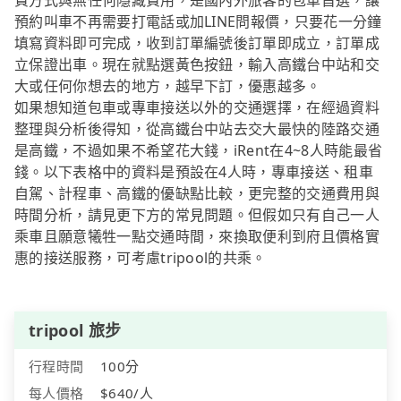
費方式與無任何隱藏費用，是國內外旅客的包車首選，讓
預約叫車不再需要打電話或加LINE問報價，只要花一分鐘
填寫資料即可完成，收到訂單編號後訂單即成立，訂單成
立保證出車。現在就點選黃色按鈕，輸入高鐵台中站和交
大或任何你想去的地方，越早下訂，優惠越多。
如果想知道包車或專車接送以外的交通選擇，在經過資料
整理與分析後得知，從高鐵台中站去交大最快的陸路交通
是高鐵，不過如果不希望花大錢，iRent在4~8人時能最省
錢。以下表格中的資料是預設在4人時，專車接送、租車
自駕、計程車、高鐵的優缺點比較，更完整的交通費用與
時間分析，請見更下方的常見問題。但假如只有自己一人
乘車且願意犧牲一點交通時間，來換取便利到府且價格實
惠的接送服務，可考慮tripool的共乘。
tripool 旅步
行程時間
100分
每人價格
$640/人