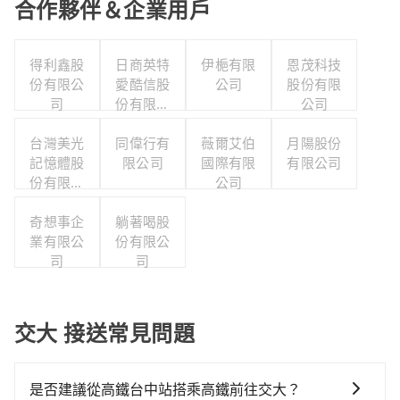
合作夥伴＆企業用戶
得利鑫股
日商英特
伊梔有限
恩茂科技
份有限公
愛酷信股
公司
股份有限
司
份有限公
公司
司台灣分
台灣美光
同偉行有
公司
薇爾艾伯
月陽股份
記憶體股
限公司
國際有限
有限公司
份有限公
公司
司
奇想事企
躺著喝股
業有限公
份有限公
司
司
交大 接送常見問題
是否建議從高鐵台中站搭乘高鐵前往交大？