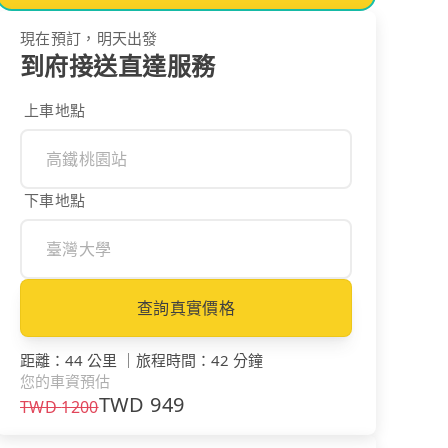
現在預訂，明天出發
到府接送直達服務
上車地點
下車地點
查詢真實價格
距離
：
44 公里
｜
旅程時間
：
42 分鐘
您的車資預估
TWD
949
TWD
1200