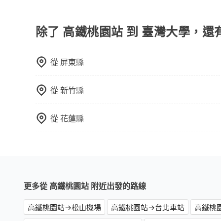
旅步提供多種車型，從轎車、休旅車到九人座，讓
途安全無憂，我們的司機都是專業且可靠的職業駕
費用，且還提供優於其他業者更彈性的取消政策，
除了 高鐵桃園站 到 臺灣大學，還
郊區，我們都可以為您提供最佳的旅遊體驗。所以，如
值得信任的不二選擇！
從
屏東縣
從
新竹縣
從
花蓮縣
更多從 高鐵桃園站 附近出發的路線
高鐵桃園站→松山機場
高鐵桃園站→台北車站
高鐵桃