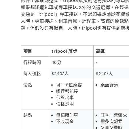
條件全額取消退款，tripool讓預約寵物接送的專
如果想知道包車或專車接送以外的交通選擇，在經過
交通是「tripool」專車接送，不過如果想兼顧花費
人時，專車接送、租車自駕、計程車、高鐵的優缺點
題。但假設只有獨自一人時，tripool也有提供到
項目
tripool 旅步
高鐵
行程時間
40分
-
每人價格
$240/人
$240/人
優點
可1~8位乘客
乘坐舒適
哪裡都能接
保證出車
價格透明
缺點
無臨時叫車
旺季一票難求
不收現金
需多次轉乘
又貴又費時