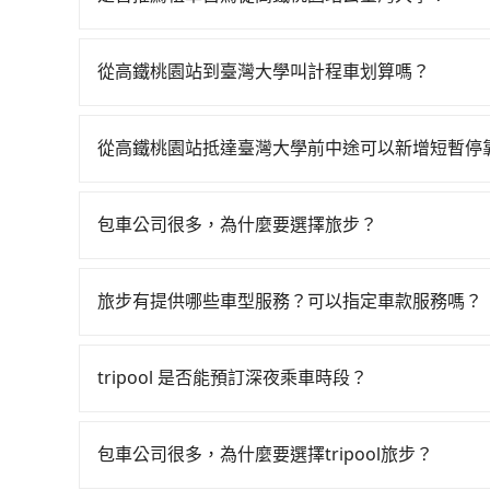
壢區) 出發，步行進入高鐵站約5分鐘，現場買票或月
如果你有台灣駕照且對自己駕駛技術有信心，且需要
高鐵從桃園站前往台北高鐵站，每人票價160元，
該適合你。註冊完iRent的app後，可以每小時$
16分鐘、車費200元後，抵達臺灣大學 (台北市大
從高鐵桃園站到臺灣大學叫計程車划算嗎？
加收$3.2，從高鐵桃園站到臺灣大學的花費預估為$3
行，高鐵加轉乘之平均每人花費為240元。但如果全程
如選擇小黃直達，在桃園可以透過app叫車的有55688台
估進去，但額外的汽車保險與可能的罰單都需自付。再者
費時42分鐘。選擇搭乘高鐵而不預約包車，不僅每
到車，也可考慮打電話至高鐵桃園站附近的計程車
Yaris、Prius C、Vios這類乘坐體驗較差
等車上，現在還不馬上來預約tripool！如果你是三
從高鐵桃園站抵達臺灣大學前中途可以新增短暫停
看。依照里程跳錶計算，價格約為1,160~1,400
擇，而且無人租車最令人詬病的就是車況，打開車
節省50%的交通費用。
tripool有提供多點上下車接送服務，線上預約
價格或服務品質上，tripool都是你從高鐵桃園站
理，每一次租車都好像在開樂透一樣。另外，偶爾
後額外里程數5公里內加收200元。雖然可能有些
又或者要還車時卻偏偏找不到停車位，對於急著用
包車公司很多，為什麼要選擇旅步？
額外費用是必要的補償。
邊隨租隨還看似方便，但實際使用時還是有其區域
旅步非常重視司機的審查和車輛的維護，我們的價
遇到下雨天或者載行李時，就顯得非常不便。
供更彈性的取消訂單規定，並致力於提供高品質的
旅步有提供哪些車型服務？可以指定車款服務嗎？
旅步有提供小轎車、休旅車、九人座供您選擇，若
專人回覆您。
tripool 是否能預訂深夜乘車時段？
可以的！tripool 旅步全年無休並提供深夜接送服
包車公司很多，為什麼要選擇tripool旅步？