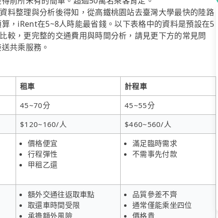
車變得前所未有的簡單。超過50萬名乘客肯定。
資料整理與分析後得知，從高鐵桃園站去臺灣大學最快的陸路
預算，iRent在5~8人時能最省錢。以下表格中的資料是預設在5
比較，更完整的交通費用與時間分析，請見更下方的常見問
府接送共乘服務。
租車
計程車
45~70分
45~55分
$120~160/人
$460~560/人
價格便宜
滿足臨時需求
行程彈性
不需事先付款
甲租乙還
額外交通往返取車點
品質參差不齊
取還車時間受限
通常僅能乘坐四位
承擔額外風險
價格貴