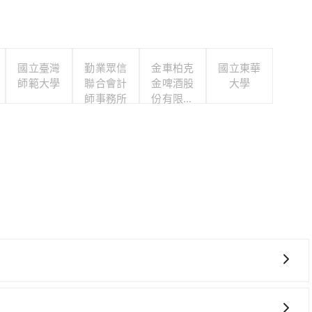
國立臺灣
勤業眾信
金車柏克
國立東華
師範大學
聯合會計
金啤酒股
大學
師事務所
份有限公
司
較貴、費時、轉車麻煩！桃園-台北雖然一天最多時有74班
晨的時段，還是要找其他交通方案。假設從高鐵桃園站 (桃園市中