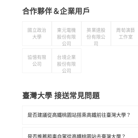
合作夥伴＆企業用戶
國立政治
東元電機
英業達股
周荀演藝
大學
股份有限
份有限公
工作室
公司
司
協憶有限
台境企業
公司
股份有限
公司
臺灣大學 接送常見問題
是否建議從高鐵桃園站搭乘高鐵前往臺灣大學？
從高鐵桃園站搭高鐵去臺灣大學絕非最佳選擇，高鐵
車次，從最早06:49到23:40，過了末班車到清
是否推薦租車自駕從高鐵桃園站去臺灣大學？