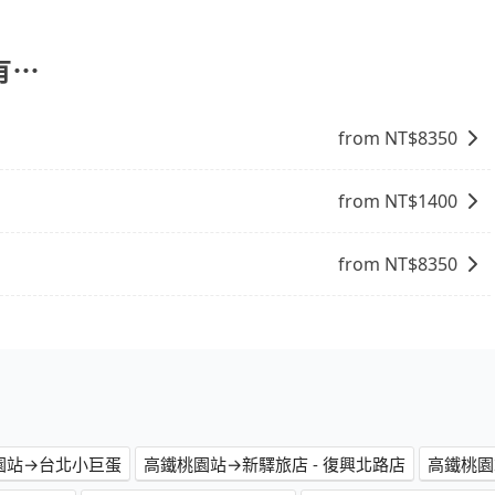
您可以依照您行程人數的需求進行選擇。此外，為確保您的旅
駛。關於價格，旅步官網可一鍵即時查價，所示價格絕無隱藏
讓您在規劃行程時能更無後顧之憂。無論您是要前往市區還是
有⋯
果您正在尋找一家可靠的包車公司，tripool旅步絕對是您
from NT$
8350
from NT$
1400
from NT$
8350
園站→台北小巨蛋
高鐵桃園站→新驛旅店 - 復興北路店
高鐵桃園站