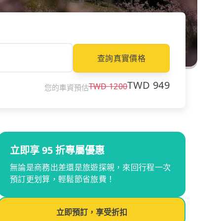
查詢真實價格
TWD
949
TWD
1200
您的車資預估
立即享 95 折專屬優惠
無論是商務出差還是旅遊探親，來回行程一次
預訂更划算，輕鬆節省旅費！
立即預訂，享受折扣